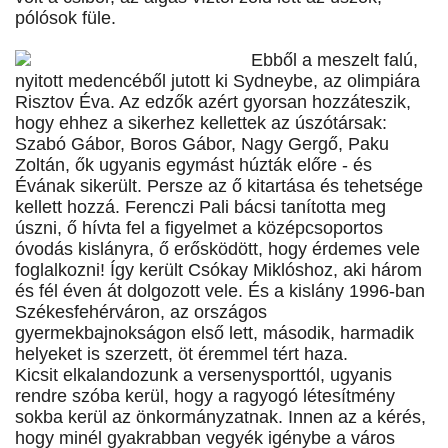
pólósok füle.
Ebből a meszelt falú,
nyitott medencéből jutott ki Sydneybe, az olimpiára
Risztov Éva. Az edzők azért gyorsan hozzáteszik,
hogy ehhez a sikerhez kellettek az úszótársak:
Szabó Gábor, Boros Gábor, Nagy Gergő, Paku
Zoltán, ők ugyanis egymást húzták előre - és
Évának sikerült. Persze az ő kitartása és tehetsége
kellett hozzá. Ferenczi Pali bácsi tanította meg
úszni, ő hívta fel a figyelmet a középcsoportos
óvodás kislányra, ő erősködött, hogy érdemes vele
foglalkozni! Így került Csókay Miklóshoz, aki három
és fél éven át dolgozott vele. És a kislány 1996-ban
Székesfehérváron, az országos
gyermekbajnokságon első lett, második, harmadik
helyeket is szerzett, öt éremmel tért haza.
Kicsit elkalandozunk a versenysporttól, ugyanis
rendre szóba kerül, hogy a ragyogó létesítmény
sokba kerül az önkormányzatnak. Innen az a kérés,
hogy minél gyakrabban vegyék igénybe a város