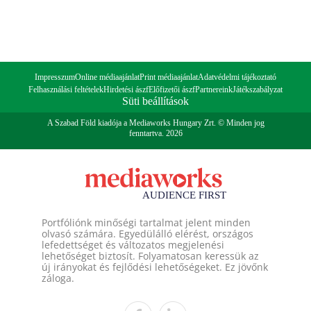
Impresszum
Online médiaajánlat
Print médiaajánlat
Adatvédelmi tájékoztató
Felhasználási feltételek
Hirdetési ászf
Előfizetői ászf
Partnereink
Játékszabályzat
Süti beállítások
A Szabad Föld kiadója a Mediaworks Hungary Zrt. © Minden jog
fenntartva. 2026
Portfóliónk minőségi tartalmat jelent minden
olvasó számára. Egyedülálló elérést, országos
lefedettséget és változatos megjelenési
lehetőséget biztosít. Folyamatosan keressük az
új irányokat és fejlődési lehetőségeket. Ez jövőnk
záloga.