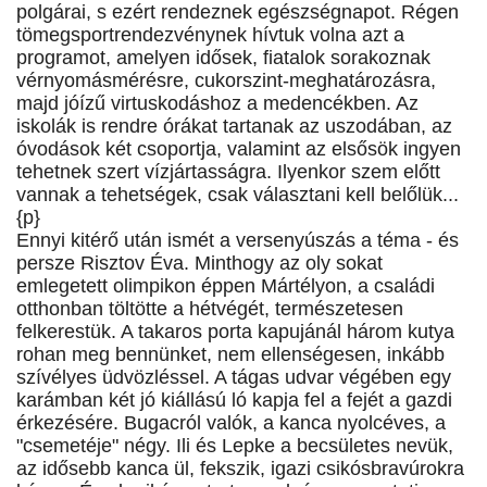
polgárai, s ezért rendeznek egészségnapot. Régen
tömegsportrendezvénynek hívtuk volna azt a
programot, amelyen idősek, fiatalok sorakoznak
vérnyomásmérésre, cukorszint-meghatározásra,
majd jóízű virtuskodáshoz a medencékben. Az
iskolák is rendre órákat tartanak az uszodában, az
óvodások két csoportja, valamint az elsősök ingyen
tehetnek szert vízjártasságra. Ilyenkor szem előtt
vannak a tehetségek, csak választani kell belőlük...
{p}
Ennyi kitérő után ismét a versenyúszás a téma - és
persze Risztov Éva. Minthogy az oly sokat
emlegetett olimpikon éppen Mártélyon, a családi
otthonban töltötte a hétvégét, természetesen
felkerestük. A takaros porta kapujánál három kutya
rohan meg bennünket, nem ellenségesen, inkább
szívélyes üdvözléssel. A tágas udvar végében egy
karámban két jó kiállású ló kapja fel a fejét a gazdi
érkezésére. Bugacról valók, a kanca nyolcéves, a
"csemetéje" négy. Ili és Lepke a becsületes nevük,
az idősebb kanca ül, fekszik, igazi csikósbravúrokra