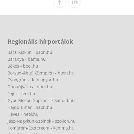
Regionális hírportálok
Bács-Kiskun - baon.hu
Baranya - bama.hu
Békés - beol.hu
Borsod-Abaúj-Zemplén - boon.hu
Csongrád - delmagyar.hu
Dunaújváros - duol.hu
Fejér - feol.hu
Győr-Moson-Sopron - kisalfold.hu
Hajdú-Bihar - haon.hu
Heves - heol.hu
Jász-Nagykun-Szolnok - szoljon.hu
Komárom-Esztergom - kemma.hu