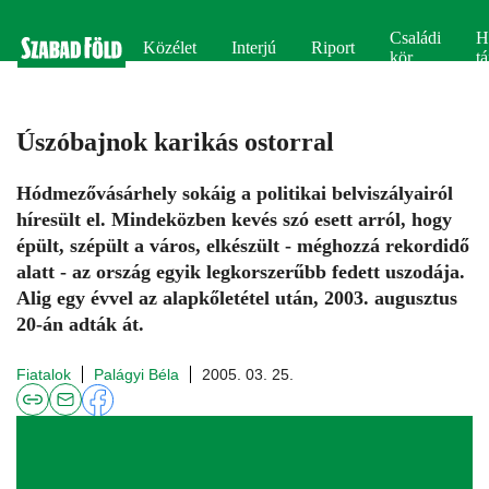
Családi
H
Közélet
Interjú
Riport
kör
tá
Úszóbajnok karikás ostorral
Hódmezővásárhely sokáig a politikai belviszályairól
híresült el. Mindeközben kevés szó esett arról, hogy
épült, szépült a város, elkészült - méghozzá rekordidő
alatt - az ország egyik legkorszerűbb fedett uszodája.
Alig egy évvel az alapkőletétel után, 2003. augusztus
20-án adták át.
Fiatalok
Palágyi Béla
2005. 03. 25.