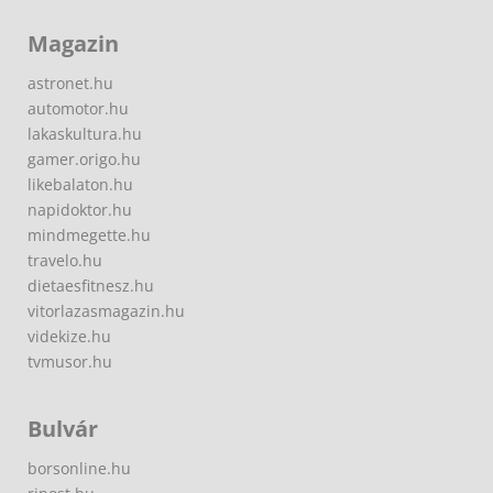
Magazin
astronet.hu
automotor.hu
lakaskultura.hu
gamer.origo.hu
likebalaton.hu
napidoktor.hu
mindmegette.hu
travelo.hu
dietaesfitnesz.hu
vitorlazasmagazin.hu
videkize.hu
tvmusor.hu
Bulvár
borsonline.hu