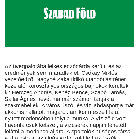
Az üvegpalotába lelkes edzőgárda került, és az
eredmények sem maradtak el. Csókay Miklós
vezetőedző, Nagyné Zaka Ildikó utánpótlástréner
keze alól korosztályos országos bajnokok kerültek
ki: Herczeg András, Kenéz Bence, Szabó Tamás,
Sallai Ágnes nevét ma már számon tartják a
szakmabeliek. A város úszó- és vízilabdasportja már
akkor is hallatott magáról, amikor meszelt falú,
nyitott medencében folyt a munka. A víz zöld volt;
havonta csak kétszer, a vízcserék napján lehetett
lelátni a medence aljára. A sportolók hűséges társa
volt a csibor, az algás víztől zöld lett az úszók,