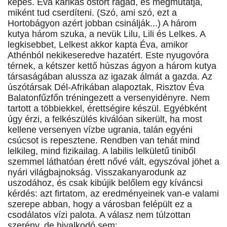
képes. Éva karikás ostort ragad, és megmutatja,
miként tud cserdíteni. (Szó, ami szó, ezt a
Hortobágyon azért jobban csinálják...) A három
kutya három szuka, a nevük Lilu, Lili és Lelkes. A
legkisebbet, Lelkest akkor kapta Éva, amikor
Athénból nekikeseredve hazatért. Este nyugovóra
térnek, a kétszer kettő húszas ágyon a három kutya
társaságában alussza az igazak álmát a gazda. Az
úszótársak Dél-Afrikában alapoztak, Risztov Éva
Balatonfűzfőn tréningezett a versenyidényre. Nem
tartott a többiekkel, érettségire készül. Egyébként
úgy érzi, a felkészülés kiválóan sikerült, ha most
kellene versenyen vízbe ugrania, talán egyéni
csúcsot is repesztene. Rendben van tehát mind
lelkileg, mind fizikailag. A labilis lelkületű tiniből
szemmel láthatóan érett nővé vált, egyszóval jöhet a
nyári világbajnokság. Visszakanyarodunk az
uszodához, és csak kibújik belőlem egy kíváncsi
kérdés: azt firtatom, az eredményeinek van-e valami
szerepe abban, hogy a városban felépült ez a
csodálatos vízi palota. A válasz nem túlzottan
szerény, de hivalkodó sem: