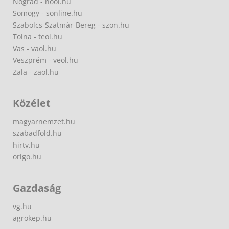
Nógrád - nool.hu
Somogy - sonline.hu
Szabolcs-Szatmár-Bereg - szon.hu
Tolna - teol.hu
Vas - vaol.hu
Veszprém - veol.hu
Zala - zaol.hu
Közélet
magyarnemzet.hu
szabadfold.hu
hirtv.hu
origo.hu
Gazdaság
vg.hu
agrokep.hu