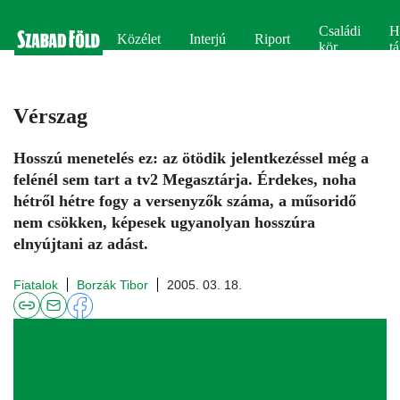
Családi
H
Közélet
Interjú
Riport
kör
tá
Vérszag
Hosszú menetelés ez: az ötödik jelentkezéssel még a
felénél sem tart a tv2 Megasztárja. Érdekes, noha
hétről hétre fogy a versenyzők száma, a műsoridő
nem csökken, képesek ugyanolyan hosszúra
elnyújtani az adást.
Fiatalok
Borzák Tibor
2005. 03. 18.