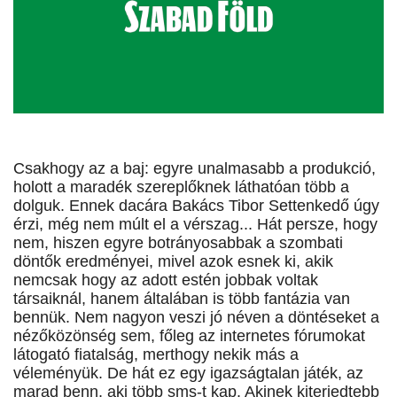
Csakhogy az a baj: egyre unalmasabb a produkció,
holott a maradék szereplőknek láthatóan több a
dolguk. Ennek dacára Bakács Tibor Settenkedő úgy
érzi, még nem múlt el a vérszag... Hát persze, hogy
nem, hiszen egyre botrányosabbak a szombati
döntők eredményei, mivel azok esnek ki, akik
nemcsak hogy az adott estén jobbak voltak
társaiknál, hanem általában is több fantázia van
bennük. Nem nagyon veszi jó néven a döntéseket a
nézőközönség sem, főleg az internetes fórumokat
látogató fiatalság, merthogy nekik más a
véleményük. De hát ez egy igazságtalan játék, az
marad benn, aki több sms-t kap. Akinek kiterjedtebb