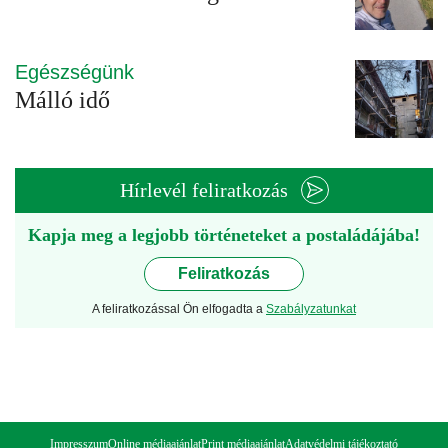
Egészségünk
Málló idő
Hírlevél feliratkozás
Kapja meg a legjobb történeteket a postaládájába!
Feliratkozás
A feliratkozással Ön elfogadta a
Szabályzatunkat
Impresszum
Online médiaajánlat
Print médiaajánlat
Adatvédelmi tájékoztató