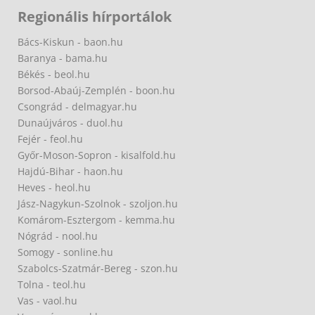
Regionális hírportálok
Bács-Kiskun - baon.hu
Baranya - bama.hu
Békés - beol.hu
Borsod-Abaúj-Zemplén - boon.hu
Csongrád - delmagyar.hu
Dunaújváros - duol.hu
Fejér - feol.hu
Győr-Moson-Sopron - kisalfold.hu
Hajdú-Bihar - haon.hu
Heves - heol.hu
Jász-Nagykun-Szolnok - szoljon.hu
Komárom-Esztergom - kemma.hu
Nógrád - nool.hu
Somogy - sonline.hu
Szabolcs-Szatmár-Bereg - szon.hu
Tolna - teol.hu
Vas - vaol.hu