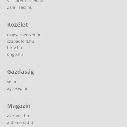
Veszprém - veol.hu
Zala - zaol.hu
Közélet
magyarnemzet.hu
szabadfold.hu
hirtv.hu
origo.hu
Gazdaság
vg.hu
agrokep.hu
Magazin
astronet.hu
automotor.hu