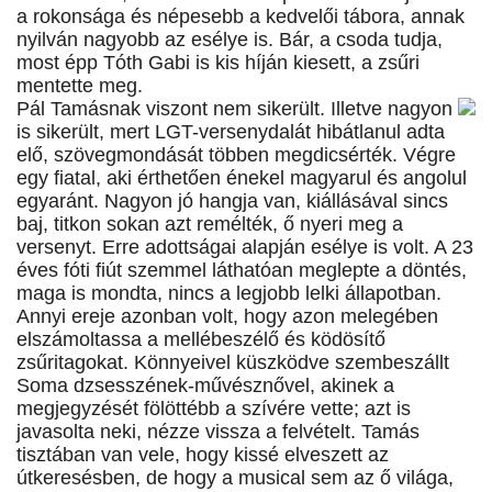
a rokonsága és népesebb a kedvelői tábora, annak
nyilván nagyobb az esélye is. Bár, a csoda tudja,
most épp Tóth Gabi is kis híján kiesett, a zsűri
mentette meg.
Pál Tamásnak viszont nem sikerült. Illetve nagyon
is sikerült, mert LGT-versenydalát hibátlanul adta
elő, szövegmondását többen megdicsérték. Végre
egy fiatal, aki érthetően énekel magyarul és angolul
egyaránt. Nagyon jó hangja van, kiállásával sincs
baj, titkon sokan azt remélték, ő nyeri meg a
versenyt. Erre adottságai alapján esélye is volt. A 23
éves fóti fiút szemmel láthatóan meglepte a döntés,
maga is mondta, nincs a legjobb lelki állapotban.
Annyi ereje azonban volt, hogy azon melegében
elszámoltassa a mellébeszélő és ködösítő
zsűritagokat. Könnyeivel küszködve szembeszállt
Soma dzsesszének-művésznővel, akinek a
megjegyzését fölöttébb a szívére vette; azt is
javasolta neki, nézze vissza a felvételt. Tamás
tisztában van vele, hogy kissé elveszett az
útkeresésben, de hogy a musical sem az ő világa,