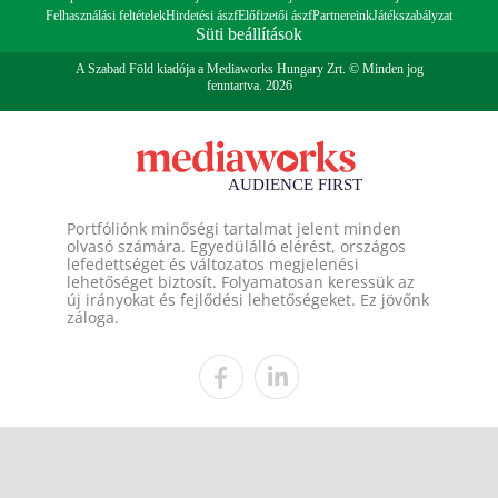
Felhasználási feltételek
Hirdetési ászf
Előfizetői ászf
Partnereink
Játékszabályzat
Süti beállítások
A Szabad Föld kiadója a Mediaworks Hungary Zrt. © Minden jog
fenntartva. 2026
Portfóliónk minőségi tartalmat jelent minden
olvasó számára. Egyedülálló elérést, országos
lefedettséget és változatos megjelenési
lehetőséget biztosít. Folyamatosan keressük az
új irányokat és fejlődési lehetőségeket. Ez jövőnk
záloga.