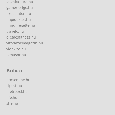
lakaskultura.hu
gamer.origo.hu
likebalaton.hu
napidoktor.hu
mindmegette.hu
travelo.hu
dietaesfitnesz.hu
vitorlazasmagazin.hu
videkize.hu
tvmusor.hu
Bulvár
borsonline.hu
ripost.hu
metropol.hu
life.hu
she.hu