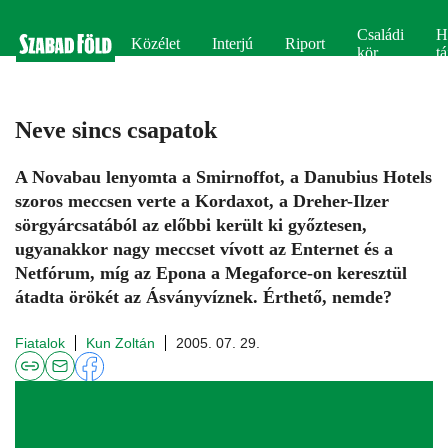
Családi
H
Közélet
Interjú
Riport
kör
tá
Neve sincs csapatok
A Novabau lenyomta a Smirnoffot, a Danubius Hotels
szoros meccsen verte a Kordaxot, a Dreher-Ilzer
sörgyárcsatából az előbbi került ki győztesen,
ugyanakkor nagy meccset vívott az Enternet és a
Netfórum, míg az Epona a Megaforce-on keresztül
átadta örökét az Ásványvíznek. Érthető, nemde?
Fiatalok
Kun Zoltán
2005. 07. 29.