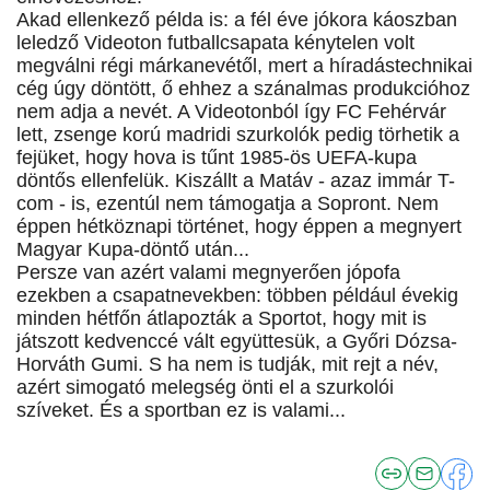
Akad ellenkező példa is: a fél éve jókora káoszban
leledző Videoton futballcsapata kénytelen volt
megválni régi márkanevétől, mert a híradástechnikai
cég úgy döntött, ő ehhez a szánalmas produkcióhoz
nem adja a nevét. A Videotonból így FC Fehérvár
lett, zsenge korú madridi szurkolók pedig törhetik a
fejüket, hogy hova is tűnt 1985-ös UEFA-kupa
döntős ellenfelük. Kiszállt a Matáv - azaz immár T-
com - is, ezentúl nem támogatja a Sopront. Nem
éppen hétköznapi történet, hogy éppen a megnyert
Magyar Kupa-döntő után...
Persze van azért valami megnyerően jópofa
ezekben a csapatnevekben: többen például évekig
minden hétfőn átlapozták a Sportot, hogy mit is
játszott kedvenccé vált együttesük, a Győri Dózsa-
Horváth Gumi. S ha nem is tudják, mit rejt a név,
azért simogató melegség önti el a szurkolói
szíveket. És a sportban ez is valami...