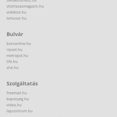
dietaesfitnesz.hu
vitorlazasmagazin.hu
videkize.hu
tvmusor.hu
Bulvár
borsonline.hu
ripost.hu
metropol.hu
life.hu
she.hu
Szolgáltatás
freemail.hu
koponyeg.hu
videa.hu
lapcentrum.hu