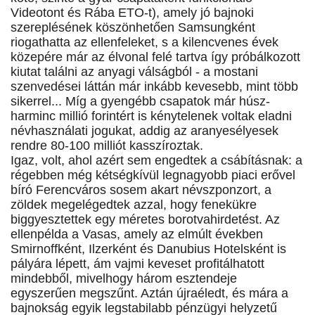
Videotont és Rába ETO-t), amely jó bajnoki
szereplésének köszönhetően Samsungként
riogathatta az ellenfeleket, s a kilencvenes évek
közepére már az élvonal felé tartva így próbálkozott
kiutat találni az anyagi válságból - a mostani
szenvedései láttán már inkább kevesebb, mint több
sikerrel... Míg a gyengébb csapatok már húsz-
harminc millió forintért is kénytelenek voltak eladni
névhasználati jogukat, addig az aranyesélyesek
rendre 80-100 milliót kasszíroztak.
Igaz, volt, ahol azért sem engedtek a csábításnak: a
régebben még kétségkívül legnagyobb piaci erővel
bíró Ferencváros sosem akart névszponzort, a
zöldek megelégedtek azzal, hogy fenekükre
biggyesztettek egy méretes borotvahirdetést. Az
ellenpélda a Vasas, amely az elmúlt években
Smirnoffként, Ilzerként és Danubius Hotelsként is
pályára lépett, ám vajmi keveset profitálhatott
mindebből, mivelhogy három esztendeje
egyszerűen megszűnt. Aztán újraéledt, és mára a
bajnokság egyik legstabilabb pénzügyi helyzetű