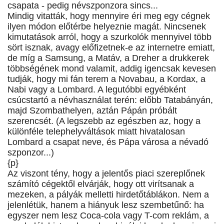
csapata - pedig névszponzora sincs...
Mindig vitatták, hogy mennyire éri meg egy cégnek
ilyen módon előtérbe helyeznie magát. Nincsenek
kimutatások arról, hogy a szurkolók mennyivel több
sört isznak, avagy előfizetnek-e az internetre emiatt,
de míg a Samsung, a Matáv, a Dreher a drukkerek
többségének mond valamit, addig igencsak kevesen
tudják, hogy mi fán terem a Novabau, a Kordax, a
Nabi vagy a Lombard. A legutóbbi egyébként
csúcstartó a névhasználat terén: előbb Tatabányán,
majd Szombathelyen, aztán Pápán próbált
szerencsét. (A legszebb az egészben az, hogy a
különféle telephelyváltások miatt hivatalosan
Lombard a csapat neve, és Pápa városa a névadó
szponzor...)
{p}
Az viszont tény, hogy a jelentős piaci szereplőnek
számító cégektől elvárják, hogy ott virítsanak a
mezeken, a pályák melletti hirdetőtáblákon. Nem a
jelenlétük, hanem a hiányuk lesz szembetűnő: ha
egyszer nem lesz Coca-cola vagy T-com reklám, a