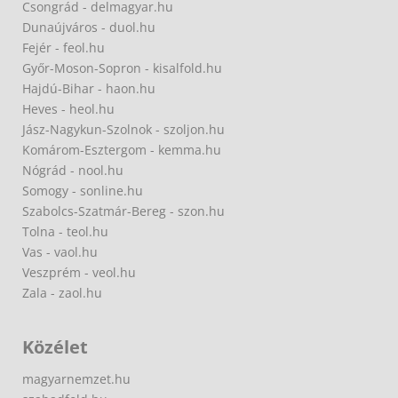
Csongrád - delmagyar.hu
Dunaújváros - duol.hu
Fejér - feol.hu
Győr-Moson-Sopron - kisalfold.hu
Hajdú-Bihar - haon.hu
Heves - heol.hu
Jász-Nagykun-Szolnok - szoljon.hu
Komárom-Esztergom - kemma.hu
Nógrád - nool.hu
Somogy - sonline.hu
Szabolcs-Szatmár-Bereg - szon.hu
Tolna - teol.hu
Vas - vaol.hu
Veszprém - veol.hu
Zala - zaol.hu
Közélet
magyarnemzet.hu