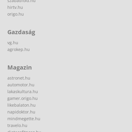
szabadfold.hu
hirtv.hu
origo.hu
Gazdaság
vg.hu
agrokep.hu
Magazin
astronet.hu
automotor.hu
lakaskultura.hu
gamer.origo.hu
likebalaton.hu
napidoktor.hu
mindmegette.hu
travelo.hu