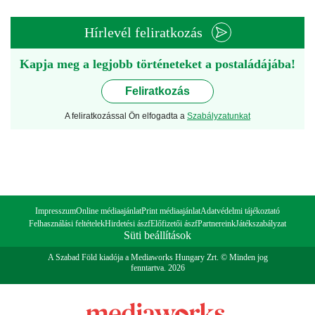
Hírlevél feliratkozás
Kapja meg a legjobb történeteket a postaládájába!
Feliratkozás
A feliratkozással Ön elfogadta a
Szabályzatunkat
Impresszum
Online médiaajánlat
Print médiaajánlat
Adatvédelmi tájékoztató
Felhasználási feltételek
Hirdetési ászf
Előfizetői ászf
Partnereink
Játékszabályzat
Süti beállítások
A Szabad Föld kiadója a Mediaworks Hungary Zrt. © Minden jog
fenntartva. 2026