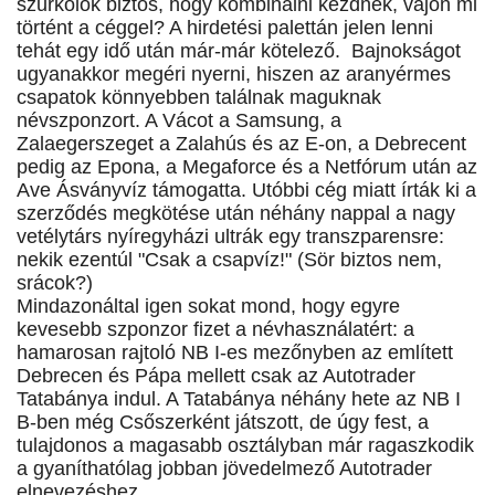
szurkolók biztos, hogy kombinálni kezdnek, vajon mi
történt a céggel? A hirdetési palettán jelen lenni
tehát egy idő után már-már kötelező. Bajnokságot
ugyanakkor megéri nyerni, hiszen az aranyérmes
csapatok könnyebben találnak maguknak
névszponzort. A Vácot a Samsung, a
Zalaegerszeget a Zalahús és az E-on, a Debrecent
pedig az Epona, a Megaforce és a Netfórum után az
Ave Ásványvíz támogatta. Utóbbi cég miatt írták ki a
szerződés megkötése után néhány nappal a nagy
vetélytárs nyíregyházi ultrák egy transzparensre:
nekik ezentúl "Csak a csapvíz!" (Sör biztos nem,
srácok?)
Mindazonáltal igen sokat mond, hogy egyre
kevesebb szponzor fizet a névhasználatért: a
hamarosan rajtoló NB I-es mezőnyben az említett
Debrecen és Pápa mellett csak az Autotrader
Tatabánya indul. A Tatabánya néhány hete az NB I
B-ben még Csőszerként játszott, de úgy fest, a
tulajdonos a magasabb osztályban már ragaszkodik
a gyaníthatólag jobban jövedelmező Autotrader
elnevezéshez.