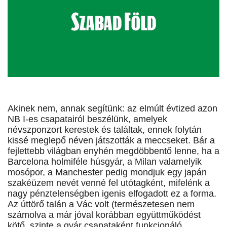
Akinek nem, annak segítünk: az elmúlt évtized azon
NB I-es csapatairól beszélünk, amelyek
névszponzort kerestek és találtak, ennek folytán
kissé meglepő néven játszották a meccseket. Bár a
fejlettebb világban enyhén megdöbbentő lenne, ha a
Barcelona holmiféle húsgyár, a Milan valamelyik
mosópor, a Manchester pedig mondjuk egy japán
szakéüzem nevét venné fel utótagként, mifelénk a
nagy pénztelenségben igenis elfogadott ez a forma.
Az úttörő talán a Vác volt (természetesen nem
számolva a már jóval korábban együttműködést
kötő, szinte a gyár csapataként funkcionáló