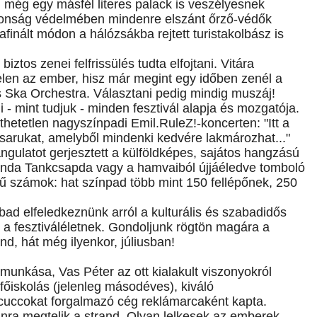
ol még egy másfél literes palack is veszélyesnek
iztonság védelmében mindenre elszánt őrző-védők
finált módon a hálózsákba rejtett turistakolbász is
ztos zenei felfrissülés tudta elfojtani. Vitára
elen az ember, hisz már megint egy időben zenél a
rs Ska Orchestra. Választani pedig mindig muszáj!
 - mint tudjuk - minden fesztivál alapja és mozgatója.
hetetlen nagyszínpadi Emil.RuleZ!-koncerten: "Itt a
osarukat, amelyből mindenki kedvére lakmározhat..."
angulatot gerjesztett a külföldképes, sajátos hangzású
enda Tankcsapda vagy a hamvaiból újjáéledve tomboló
ű számok: hat színpad több mint 150 fellépőnek, 250
elfeledkeznünk arról a kulturális és szabadidős
e a fesztiváléletnek. Gondoljunk rögtön magára a
and, hát még ilyenkor, júliusban!
unkása, Vas Péter az ott kialakult viszonyokról
főiskolás (jelenleg másodéves), kiváló
tcuccokat forgalmazó cég reklámarcaként kapta.
ánra megtelik a strand. Olyan lelkesek az emberek,