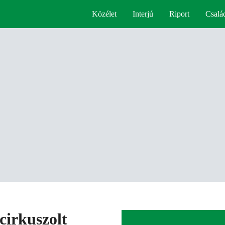
Közélet
Interjú
Riport
Csalá
cirkuszolt