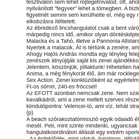
fesztiválon sem lehet rejtegetnivalód, ott, ah
nyilvánított "fegyver" lehet a tömegben. A b
figyelmét semmi sem kerülhette el, még egy ra
elkobzásra ítéltetett.
Az ébredező lincshangulatot csak a bent váró bi
márpedig nincs idő, amikor olyan döntésképt
Malacka és a Tahó, illetve a Pannonia Allsta
Nyertek a malacok. Át is tértünk a zenére, ami
Ahogy Hajós András mondta egy tényleg felejt
zenészek átnyújtják saját kis zenei ajándékk
Jelentem, köszönjük, jóllaktunk! Hihetetlen h
Anima, a még fénykorát élő, ám már rockleg
Sex Action. Zenei konklúzióként az egyértelm
Ft-os sörrel, 240-es fröccsel!
Az EFOTT azonban nemcsak zene. Nem szabad 
kavalkádról, ami a zene mellett szerves rész
kiindulópontra: Velencei-tó, ami víz, tehát str
{p}
A beach szórakoztatómisszió egyik odaadó élm
mesél. Peti, mint szinte mindenki, ugyancsak 
hangulatkoordinátori állását egy extrém spor
- Az érdeklődés, mint vártuk, hatalmas, délut