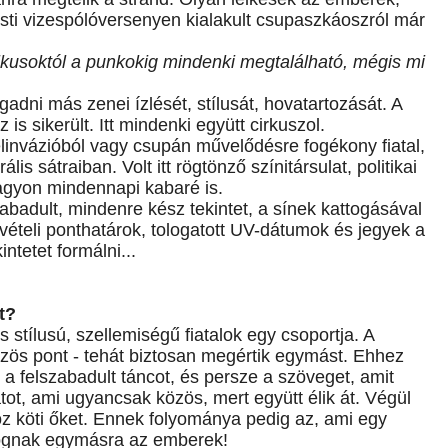
esti vizespólóversenyen kialakult csupaszkáoszról már
itikusoktól a punkokig mindenki megtalálható, mégis mi
fogadni más zenei ízlését, stílusát, hovatartozását. A
is sikerült. Itt mindenki együtt cirkuszol.
elinvázióból vagy csupán művelődésre fogékony fiatal,
s sátraiban. Volt itt rögtönző színitársulat, politikai
agyon mindennapi kabaré is.
zabadult, mindenre kész tekintet, a sínek kattogásával
vételi ponthatárok, tologatott UV-dátumok és jegyek a
ntetet formálni...
t?
 stílusú, szellemiségű fiatalok egy csoportja. A
zös pont - tehát biztosan megértik egymást. Ehhez
a felszabadult táncot, és persze a szöveget, amit
atot, ami ugyancsak közös, mert együtt élik át. Végül
 köti őket. Ennek folyománya pedig az, ami egy
lyognak egymásra az emberek!