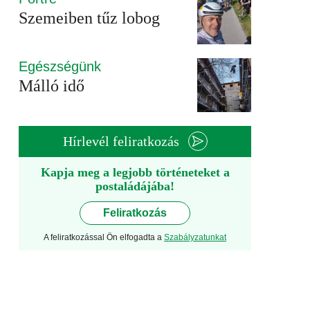
Szemeiben tűz lobog
Egészségünk
Málló idő
Hírlevél feliratkozás
Kapja meg a legjobb történeteket a
postaládájába!
Feliratkozás
A feliratkozással Ön elfogadta a
Szabályzatunkat