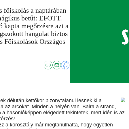
 főiskolás a naptárában
 mágikus betűt: EFOTT.
tó kapta megőrzésre azt a
egszokott hangulat biztos
és Főiskolások Országos
ek délután kettőkor bizonytalanul lesnek ki a
álja az arcokat. Minden a helyén van. Balra a strand,
a hasonlóképpen elégedett tekintetek, mert idén is az
térzés!
Ez a korosztály már megtanulhatta, hogy egyetlen