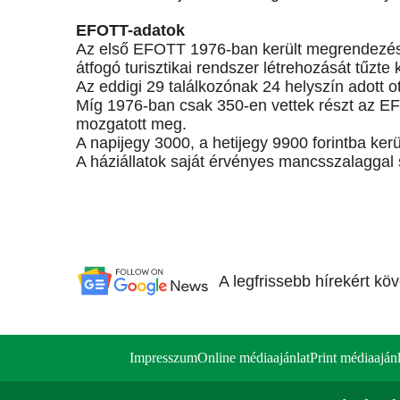
EFOTT-adatok
Az első EFOTT 1976-ban került megrendezésr
átfogó turisztikai rendszer létrehozását tűzte k
Az eddigi 29 találkozónak 24 helyszín adott ot
Míg 1976-ban csak 350-en vettek részt az EFOT
mozgatott meg.
A napijegy 3000, a hetijegy 9900 forintba kerü
A háziállatok saját érvényes mancsszalaggal
A legfrissebb hírekért kö
Impresszum
Online médiaajánlat
Print médiaajánl