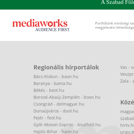
A Szabad Föl
Portfóliónk minőségi ta
megjelenési lehetőséget
Regionális hírportálok
Vas - v
Veszpr
Bács-Kiskun - baon.hu
Zala - 
Baranya - bama.hu
Békés - beol.hu
Borsod-Abaúj-Zemplén - boon.hu
Közé
Csongrád - delmagyar.hu
Dunaújváros - duol.hu
magya
Fejér - feol.hu
szabad
Győr-Moson-Sopron - kisalfold.hu
hirtv.
Hajdú-Bihar - haon.hu
origo.