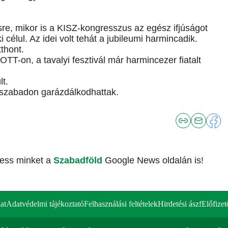
e, mikor is a KISZ-kongresszus az egész ifjúságot
i célul. Az idei volt tehát a jubileumi harmincadik.
thont.
T-on, a tavalyi fesztivál már harmincezer fiatalt
lt.
 szabadon garázdálkodhattak.
vess minket a
Szabadföld
Google News oldalán is!
at
Adatvédelmi tájékoztató
Felhasználási feltételek
Hirdetési ászf
Előfizet