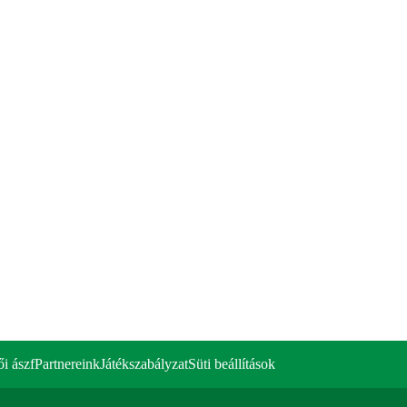
ői ászf
Partnereink
Játékszabályzat
Süti beállítások