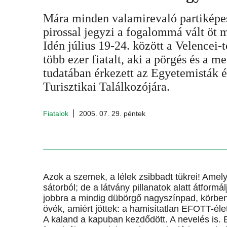
Mára minden valamirevaló partiképes
pirossal jegyzi a fogalommá vált öt
Idén július 19-24. között a Velencei-
több ezer fiatalt, aki a pörgés és a m
tudatában érkezett az Egyetemisták 
Turisztikai Találkozójára.
Fiatalok
2005. 07. 29. péntek
Azok a szemek, a lélek zsibbadt tükrei! Amely
sátorból; de a látvány pillanatok alatt átform
jobbra a mindig dübörgő nagyszínpad, körben 
övék, amiért jöttek: a hamisítatlan EFOTT-éle
A kaland a kapuban kezdődött. A nevelés is. 