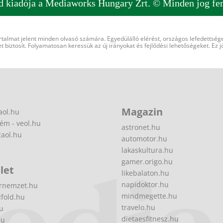
d kiadója a Mediaworks Hungary Zrt. © Minden jog fen
rtalmat jelent minden olvasó számára. Egyedülálló elérést, országos lefedettsége
 biztosít. Folyamatosan keressük az új irányokat és fejlődési lehetőségeket. Ez j
Magazin
aol.hu
ém - veol.hu
astronet.hu
zaol.hu
automotor.hu
lakaskultura.hu
gamer.origo.hu
let
likebalaton.hu
napidoktor.hu
rnemzet.hu
mindmegette.hu
fold.hu
travelo.hu
hu
dietaesfitnesz.hu
hu