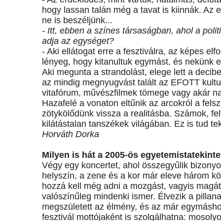
hogy lassan talán még a tavat is kiinnák. Az 
ne is beszéljünk...
- Itt, ebben a színes társaságban, ahol a pol
adja az egységet?
- Aki ellátogat erre a fesztiválra, az képes el
lényeg, hogy kitanultuk egymást, és nekünk ez 
Aki megunta a strandolást, elege lett a decib
az mindig megnyugvást talált az EFOTT kulturáli
vitafórum, művészfilmek tömege vagy akár n
Hazafelé a vonaton eltűnik az arcokról a fels
zötykölődünk vissza a realitásba. Számok, fel
kilátástalan tanszékek világában. Ez is tud teki
Horváth Dorka
Milyen is hát a 2005-ös egyetemistatekinte
Végy egy koncertet, ahol összegyűlik bizonyos
helyszín, a zene és a kor már eleve három kö
hozzá kell még adni a mozgást, vagyis magát 
valószínűleg mindenki ismer. Élvezik a pillan
megszületett az élmény, és az már egymáshoz
fesztivál mottójaként is szolgálhatna: moso