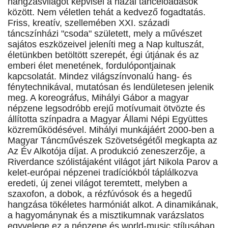
hangzásvilágot képvisel a hazai táncelőadások
között. Nem véletlen tehát a kedvező fogadtatás.
Friss, kreatív, szellemében XXI. századi
táncszínházi "csoda" született, mely a művészet
sajátos eszközeivel jeleníti meg a Nap kultuszát,
életünkben betöltött szerepét, égi útjának és az
emberi élet menetének, fordulópontjainak
kapcsolatát. Mindez világszínvonalú hang- és
fénytechnikával, mutatósan és lendületesen jelenik
meg. A koreográfus, Mihályi Gábor a magyar
népzene legsodróbb erejű motívumait ötvözte és
állította színpadra a Magyar Állami Népi Együttes
közreműködésével. Mihályi munkájáért 2000-ben a
Magyar Táncművészek Szövetségétől megkapta az
Az Év Alkotója díjat. A produkció zeneszerzője, a
Riverdance szólistájaként világot járt Nikola Parov a
kelet-európai népzenei tradíciókból táplálkozva
eredeti, új zenei világot teremtett, melyben a
szaxofon, a dobok, a rézfúvósok és a hegedű
hangzása tökéletes harmóniát alkot. A dinamikának,
a hagyománynak és a misztikumnak varázslatos
egyvelege ez a népzene és world-music stílusában