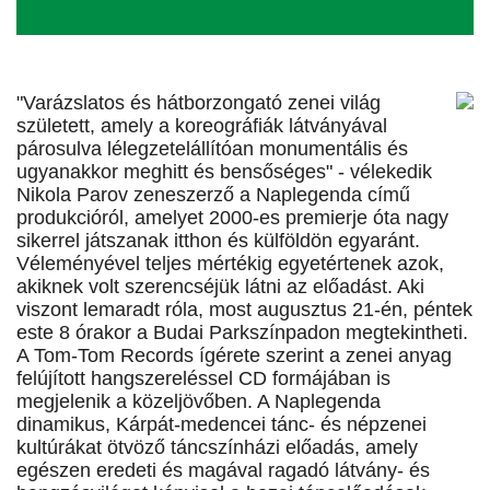
"Varázslatos és hátborzongató zenei világ
született, amely a koreográfiák látványával
párosulva lélegzetelállítóan monumentális és
ugyanakkor meghitt és bensőséges" - vélekedik
Nikola Parov zeneszerző a Naplegenda című
produkcióról, amelyet 2000-es premierje óta nagy
sikerrel játszanak itthon és külföldön egyaránt.
Véleményével teljes mértékig egyetértenek azok,
akiknek volt szerencséjük látni az előadást. Aki
viszont lemaradt róla, most augusztus 21-én, péntek
este 8 órakor a Budai Parkszínpadon megtekintheti.
A Tom-Tom Records ígérete szerint a zenei anyag
felújított hangszereléssel CD formájában is
megjelenik a közeljövőben. A Naplegenda
dinamikus, Kárpát-medencei tánc- és népzenei
kultúrákat ötvöző táncszínházi előadás, amely
egészen eredeti és magával ragadó látvány- és