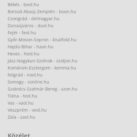
Békés - beol.hu
Borsod-Abaúj-Zemplén - boon.hu
Csongrád - delmagyar.hu
Dunaújváros - duol.hu
Fejér - feol.hu
Győr-Moson-Sopron - kisalfold.hu
Hajdú-Bihar - haon.hu
Heves - heol.hu
Jász-Nagykun-Szolnok - szoljon.hu
Komárom-Esztergom - kemma.hu
Nógrád - nool.hu
Somogy - sonline.hu
Szabolcs-Szatmár-Bereg - szon.hu
Tolna - teol.hu
Vas - vaol.hu
Veszprém - veol.hu
Zala - zaol.hu
Közélet