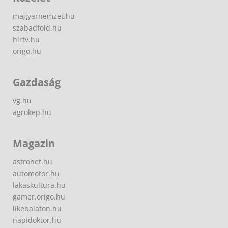
magyarnemzet.hu
szabadfold.hu
hirtv.hu
origo.hu
Gazdaság
vg.hu
agrokep.hu
Magazin
astronet.hu
automotor.hu
lakaskultura.hu
gamer.origo.hu
likebalaton.hu
napidoktor.hu