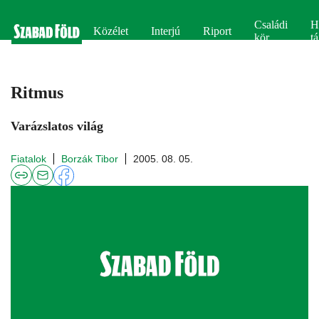
Családi
H
Közélet
Interjú
Riport
kör
tá
Ritmus
Varázslatos világ
Fiatalok
Borzák Tibor
2005. 08. 05.