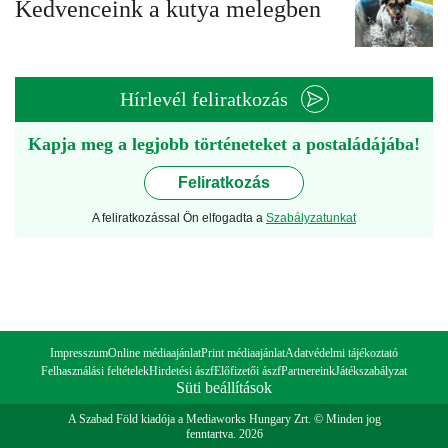
Kedvenceink a kutya melegben
Hírlevél feliratkozás
Kapja meg a legjobb történeteket a postaládájába!
Feliratkozás
A feliratkozással Ön elfogadta a
Szabályzatunkat
Impresszum
Online médiaajánlat
Print médiaajánlat
Adatvédelmi tájékoztató
Felhasználási feltételek
Hirdetési ászf
Előfizetői ászf
Partnereink
Játékszabályzat
Süti beállítások
A Szabad Föld kiadója a Mediaworks Hungary Zrt. © Minden jog
fenntartva. 2026