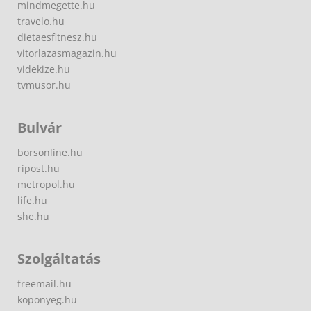
mindmegette.hu
travelo.hu
dietaesfitnesz.hu
vitorlazasmagazin.hu
videkize.hu
tvmusor.hu
Bulvár
borsonline.hu
ripost.hu
metropol.hu
life.hu
she.hu
Szolgáltatás
freemail.hu
koponyeg.hu