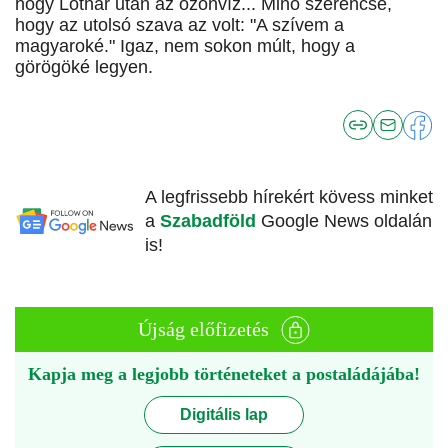
hogy Lothar után az özönvíz... Minő szerencse,
hogy az utolsó szava az volt: "A szívem a
magyaroké." Igaz, nem sokon múlt, hogy a
görögöké legyen.
A legfrissebb hírekért kövess minket
a
Szabadföld
Google News oldalán
is!
Újság előfizetés
Kapja meg a legjobb történeteket a postaládájába!
Digitális lap