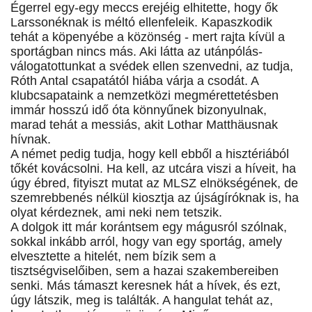
Égerrel egy-egy meccs erejéig elhitette, hogy ők
Larssonéknak is méltó ellenfeleik. Kapaszkodik
tehát a köpenyébe a közönség - mert rajta kívül a
sportágban nincs más. Aki látta az utánpólás-
válogatottunkat a svédek ellen szenvedni, az tudja,
Róth Antal csapatától hiába várja a csodát. A
klubcsapataink a nemzetközi megmérettetésben
immár hosszú idő óta könnyűnek bizonyulnak,
marad tehát a messiás, akit Lothar Matthäusnak
hívnak.
A német pedig tudja, hogy kell ebből a hisztériából
tőkét kovácsolni. Ha kell, az utcára viszi a híveit, ha
úgy ébred, fityiszt mutat az MLSZ elnökségének, de
szemrebbenés nélkül kiosztja az újságíróknak is, ha
olyat kérdeznek, ami neki nem tetszik.
A dolgok itt már korántsem egy mágusról szólnak,
sokkal inkább arról, hogy van egy sportág, amely
elvesztette a hitelét, nem bízik sem a
tisztségviselőiben, sem a hazai szakembereiben
senki. Más támaszt keresnek hát a hívek, és ezt,
úgy látszik, meg is találták. A hangulat tehát az,