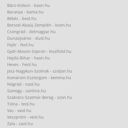
Bács-Kiskun - baon.hu
Baranya - bama.hu
Békés - beol.hu
Borsod-Abaúj-Zemplén - boon.hu
Csongrád - delmagyar.hu
Dunaújváros - duol.hu
Fejér - feol.hu
Győr-Moson-Sopron - kisalfold.hu
Hajdú-Bihar - haon.hu
Heves - heol.hu
Jász-Nagykun-Szolnok - szoljon.hu
Komárom-Esztergom - kemma.hu
Nógrád - nool.hu
Somogy - sonline.hu
Szabolcs-Szatmár-Bereg - szon.hu
Tolna - teol.hu
Vas - vaol.hu
Veszprém - veol.hu
Zala - zaol.hu