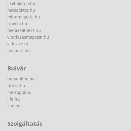
likebalaton.hu
napidoktor.hu
mindmegette.hu
travelo.hu
dietaesfitnesz.hu
vitorlazasmagazin.hu
videkize.hu
tvmusor.hu
Bulvár
borsonline.hu
ripost.hu
metropol.hu
life.hu
she.hu
Szolgáltatás