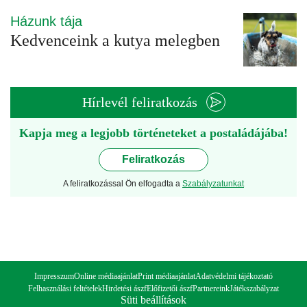
Házunk tája
Kedvenceink a kutya melegben
Hírlevél feliratkozás
Kapja meg a legjobb történeteket a postaládájába!
Feliratkozás
A feliratkozással Ön elfogadta a
Szabályzatunkat
Impresszum
Online médiaajánlat
Print médiaajánlat
Adatvédelmi tájékoztató
Felhasználási feltételek
Hirdetési ászf
Előfizetői ászf
Partnereink
Játékszabályzat
Süti beállítások