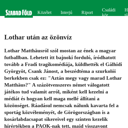
Családi
H
Közélet
Interjú
Riport
kör
tá
Lothar után az özönvíz
Lothar Matthäusról szól mostan az ének a magyar
futballban. Lehetett itt bajnoki forduló, íródhatott
tovább a Fradi tragikomédiája, küldhették el Gálhidi
Györgyöt, Csank Jánost, a beszédtéma a szurkolói
berkekben csak ez: "Aztán megy vagy marad Lothar
Matthäus?" A százötvenszeres német válogatott
játékos tud valamit arról, miként kell kezelni a
médiát és hogyan kell maga mellé állítani a
közönséget. Ráadásul nemcsak nálunk kavarta fel a
sportág közvéleményét, de Görögországban is a
kosárlabdacsapat sikereivel egy szinten kezelik
hírértékben a PAOK-nak tett, majd visszavont