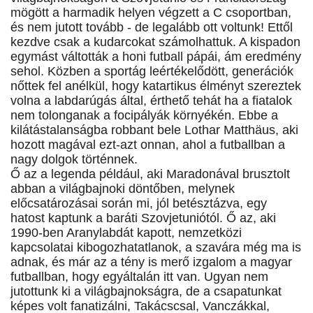
mögött a harmadik helyen végzett a C csoportban,
és nem jutott tovább - de legalább ott voltunk! Ettől
kezdve csak a kudarcokat számolhattuk. A kispadon
egymást váltották a honi futball pápái, ám eredmény
sehol. Közben a sportág leértékelődött, generációk
nőttek fel anélkül, hogy katartikus élményt szereztek
volna a labdarúgás által, érthető tehát ha a fiatalok
nem tolonganak a focipályák környékén. Ebbe a
kilátástalanságba robbant bele Lothar Matthäus, aki
hozott magával ezt-azt onnan, ahol a futballban a
nagy dolgok történnek.
Ő az a legenda például, aki Maradonával brusztolt
abban a világbajnoki döntőben, melynek
előcsatározásai során mi, jól betésztázva, egy
hatost kaptunk a baráti Szovjetuniótól. Ő az, aki
1990-ben Aranylabdát kapott, nemzetközi
kapcsolatai kibogozhatatlanok, a szavára még ma is
adnak, és már az a tény is merő izgalom a magyar
futballban, hogy egyáltalán itt van. Ugyan nem
jutottunk ki a világbajnokságra, de a csapatunkat
képes volt fanatizálni, Takácscsal, Vanczákkal,