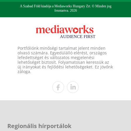
A Szabad Föld kiadója a Mediaworks Hungary Zrt. © Minden jog
fenntartva. 2026
Portfóliónk minőségi tartalmat jelent minden
olvasó számára. Egyedülálló elérést, országos
lefedettséget és változatos megjelenési
lehetőséget biztosít. Folyamatosan keressük az
új irányokat és fejlődési lehetőségeket. Ez jövőnk
záloga.
Regionális hírportálok