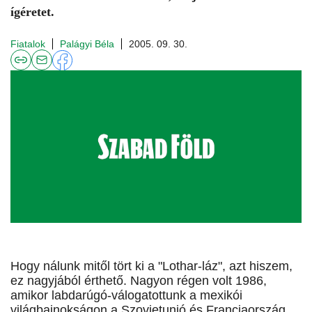
ígéretet.
Fiatalok
Palágyi Béla
2005. 09. 30.
Hogy nálunk mitől tört ki a "Lothar-láz", azt hiszem,
ez nagyjából érthető. Nagyon régen volt 1986,
amikor labdarúgó-válogatottunk a mexikói
világbajnokságon a Szovjetunió és Franciaország