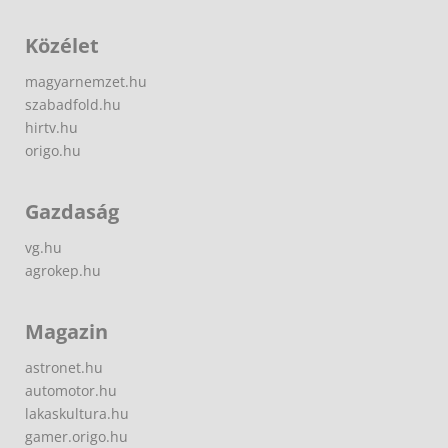
Közélet
magyarnemzet.hu
szabadfold.hu
hirtv.hu
origo.hu
Gazdaság
vg.hu
agrokep.hu
Magazin
astronet.hu
automotor.hu
lakaskultura.hu
gamer.origo.hu