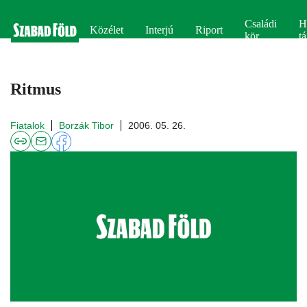
Családi
H
Közélet
Interjú
Riport
kör
tá
Ritmus
Fiatalok
Borzák Tibor
2006. 05. 26.