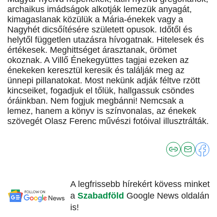
archaikus imádságok alkotják lemezük anyagát,
kimagaslanak közülük a Mária-énekek vagy a
Nagyhét dicsőítésére született opusok. Időtől és
helytől független utazásra hívogatnak. Hitelesek és
értékesek. Meghittséget árasztanak, örömet
okoznak. A Villő Énekegyüttes tagjai ezeken az
énekeken keresztül keresik és találják meg az
ünnepi pillanatokat. Most nekünk adják féltve rzött
kincseiket, fogadjuk el tőlük, hallgassuk csöndes
óráinkban. Nem fogjuk megbánni! Nemcsak a
lemez, hanem a könyv is színvonalas, az énekek
szövegét Olasz Ferenc művészi fotóival illusztrálták.
A legfrissebb hírekért kövess minket
a
Szabadföld
Google News oldalán
is!