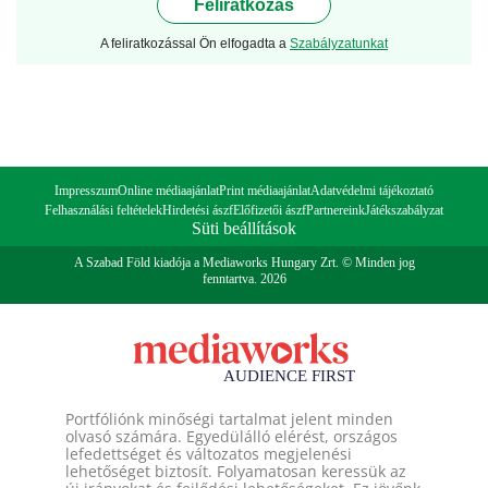
Feliratkozás
A feliratkozással Ön elfogadta a
Szabályzatunkat
Impresszum
Online médiaajánlat
Print médiaajánlat
Adatvédelmi tájékoztató
Felhasználási feltételek
Hirdetési ászf
Előfizetői ászf
Partnereink
Játékszabályzat
Süti beállítások
A Szabad Föld kiadója a Mediaworks Hungary Zrt. © Minden jog
fenntartva. 2026
Portfóliónk minőségi tartalmat jelent minden
olvasó számára. Egyedülálló elérést, országos
lefedettséget és változatos megjelenési
lehetőséget biztosít. Folyamatosan keressük az