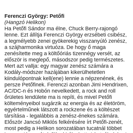
Ferenczi György: Petőfi
(Hangzó Helikon)
Ha Petőfi Sándor ma élne, Chuck Berry-rajongó
lenne. Ezt állítja Ferenczi György erzsébeti csibész,
a legmélyebb zenei gyökerekig visszanyúló zenész,
a szájharmonika virtuóza. De hogy ő maga
zenésítette meg a költőóriás tizennégy versét, az
először is meglepő, másodszor pedig természetes.
Mert azt vallja: egy magyar zenész számára a
Kodály-módszer hazájában kikerülhetetlen
kiindulópontnak kell(ene) lennie a népzenének, és
persze Petőfinek. Ferenczi azonban Jimi Hendrixen,
AC/DC-n és Hobón nevelkedett, a rock and roll
őrületes lendülete ma is repíti, és mivel Petőfi
költeményeibol sugárzik az energia és az életöröm,
egyértelműnek látszott a rockzene és a költészet
társítása - legalábbis a zenész-énekes számára.
Először Jancsó Miklós felkérésére írt Petőfi-zenét,
most pedig a Helikon sorozatában tucatnál többet