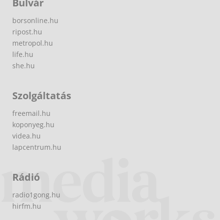
Bulvár
borsonline.hu
ripost.hu
metropol.hu
life.hu
she.hu
Szolgáltatás
freemail.hu
koponyeg.hu
videa.hu
lapcentrum.hu
Rádió
radio1gong.hu
hirfm.hu