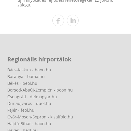
új irányokat és fejlődési lehetőségeket. Ez jövőnk
záloga.
Regionális hírportálok
Bács-Kiskun - baon.hu
Baranya - bama.hu
Békés - beol.hu
Borsod-Abaúj-Zemplén - boon.hu
Csongrád - delmagyar.hu
Dunaújváros - duol.hu
Fejér - feol.hu
Győr-Moson-Sopron - kisalfold.hu
Hajdú-Bihar - haon.hu
Heves - heol.hu