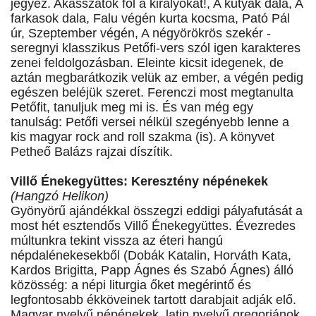
jegyez. Akasszátok föl a királyokat!, A kutyák dala, A
farkasok dala, Falu végén kurta kocsma, Pató Pál
úr, Szeptember végén, A négyörökrös szekér -
seregnyi klasszikus Petőfi-vers szól igen karakteres
zenei feldolgozásban. Eleinte kicsit idegenek, de
aztán megbarátkozik velük az ember, a végén pedig
egészen beléjük szeret. Ferenczi most megtanulta
Petőfit, tanuljuk meg mi is. És van még egy
tanulság: Petőfi versei nélkül szegényebb lenne a
kis magyar rock and roll szakma (is). A könyvet
Petheő Balázs rajzai díszítik.
Villő Énekegyüttes: Keresztény népénekek
(Hangzó Helikon)
Gyönyörű ajándékkal összegzi eddigi pályafutását a
most hét esztendős Villő Énekegyüttes. Évezredes
múltunkra tekint vissza az éteri hangú
népdalénekesekből (Dobák Katalin, Horváth Kata,
Kardos Brigitta, Papp Ágnes és Szabó Ágnes) álló
közösség: a népi liturgia őket megérintő és
legfontosabb ékköveinek tartott darabjait adják elő.
Magyar nyelvű népénekek, latin nyelvű gregoriánok,