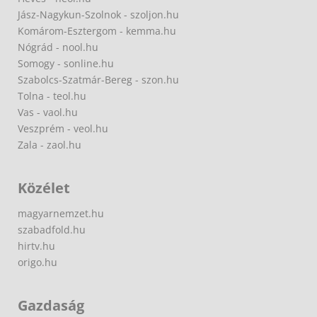
Jász-Nagykun-Szolnok - szoljon.hu
Komárom-Esztergom - kemma.hu
Nógrád - nool.hu
Somogy - sonline.hu
Szabolcs-Szatmár-Bereg - szon.hu
Tolna - teol.hu
Vas - vaol.hu
Veszprém - veol.hu
Zala - zaol.hu
Közélet
magyarnemzet.hu
szabadfold.hu
hirtv.hu
origo.hu
Gazdaság