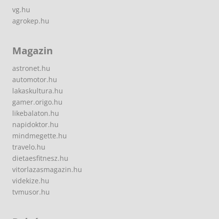
vg.hu
agrokep.hu
Magazin
astronet.hu
automotor.hu
lakaskultura.hu
gamer.origo.hu
likebalaton.hu
napidoktor.hu
mindmegette.hu
travelo.hu
dietaesfitnesz.hu
vitorlazasmagazin.hu
videkize.hu
tvmusor.hu