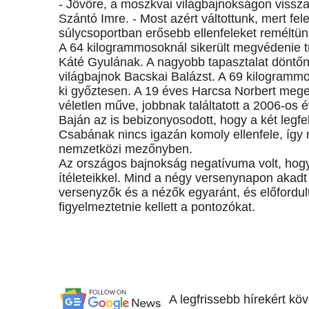
- Jövőre, a moszkvai világbajnokságon vissza
Szántó Imre. - Most azért váltottunk, mert fel
súlycsoportban erősebb ellenfeleket reméltün
A 64 kilogrammosoknál sikerült megvédenie t
Káté Gyulának. A nagyobb tapasztalat döntőnek
világbajnok Bacskai Balázst. A 69 kilogrammos
ki győztesen. A 19 éves Harcsa Norbert meger
véletlen műve, jobbnak találtatott a 2006-os 
Baján az is bebizonyosodott, hogy a két leg
Csabának nincs igazán komoly ellenfele, így 
nemzetközi mezőnyben.
Az országos bajnokság negatívuma volt, hogy
ítéleteikkel. Mind a négy versenynapon akadt
versenyzők és a nézők egyaránt, és előfordu
figyelmeztetnie kellett a pontozókat.
A legfrissebb hírekért kö