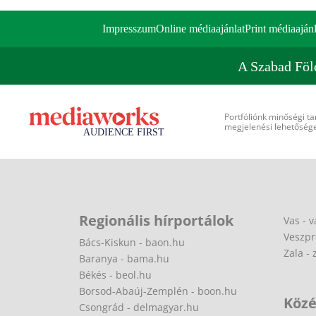
Impresszum
Online médiaajánlat
Print médiaajánl
A Szabad Föl
Portfóliónk minőségi ta
megjelenési lehetőséget
Regionális hírportálok
Vas - v
Veszpr
Bács-Kiskun - baon.hu
Zala - 
Baranya - bama.hu
Békés - beol.hu
Borsod-Abaúj-Zemplén - boon.hu
Közé
Csongrád - delmagyar.hu