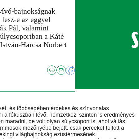
lvívó-bajnokságnak
 lesz-e az eggyel
ák Pál, valamint
súlycsoportban a Káté
 István-Harcsa Norbert
sét, és többségében érdekes és színvonalas
i a fókuszban lévő, nemzetközi szinten is eredményes
non maradni, de volt olyan súlycsoport is, ahol váltás
rammosok mezőnyébe bejött, csak perceket töltött a
pekingi világbajnokság ezüstérmesének.