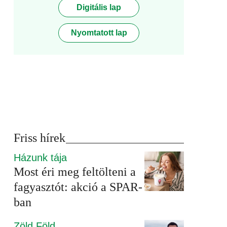
Digitális lap
Nyomtatott lap
Friss hírek
Házunk tája
Most éri meg feltölteni a
fagyasztót: akció a SPAR-
ban
Zöld Föld