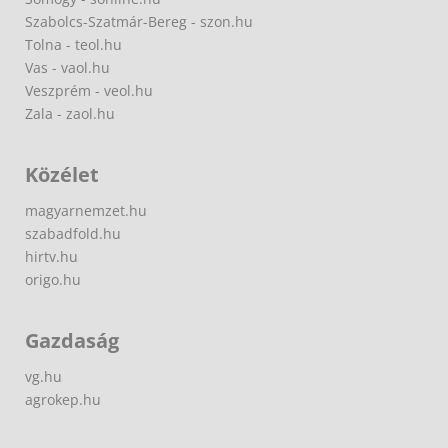
Szabolcs-Szatmár-Bereg - szon.hu
Tolna - teol.hu
Vas - vaol.hu
Veszprém - veol.hu
Zala - zaol.hu
Közélet
magyarnemzet.hu
szabadfold.hu
hirtv.hu
origo.hu
Gazdaság
vg.hu
agrokep.hu