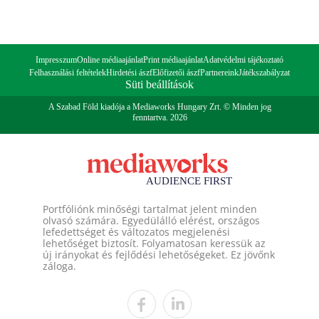
Impresszum
Online médiaajánlat
Print médiaajánlat
Adatvédelmi tájékoztató
Felhasználási feltételek
Hirdetési ászf
Előfizetői ászf
Partnereink
Játékszabályzat
Süti beállítások
A Szabad Föld kiadója a Mediaworks Hungary Zrt. © Minden jog
fenntartva. 2026
Portfóliónk minőségi tartalmat jelent minden
olvasó számára. Egyedülálló elérést, országos
lefedettséget és változatos megjelenési
lehetőséget biztosít. Folyamatosan keressük az
új irányokat és fejlődési lehetőségeket. Ez jövőnk
záloga.