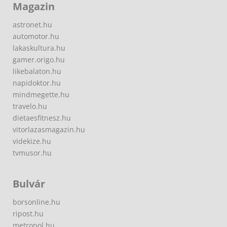
Magazin
astronet.hu
automotor.hu
lakaskultura.hu
gamer.origo.hu
likebalaton.hu
napidoktor.hu
mindmegette.hu
travelo.hu
dietaesfitnesz.hu
vitorlazasmagazin.hu
videkize.hu
tvmusor.hu
Bulvár
borsonline.hu
ripost.hu
metropol.hu