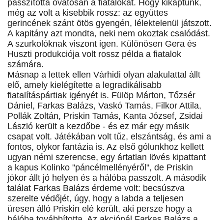
passzította óvatosan a fiatalokat. Hogy kikaptunk,
még az volt a kisebbik rossz: az együttes
gerincének szánt ötös gyengén, lélektelenül játszott.
A kapitány azt mondta, neki nem okoztak csalódást.
A szurkolóknak viszont igen. Különösen Gera és
Huszti produkciója volt rossz példa a fiatalok
számára.
Másnap a lettek ellen Várhidi olyan alakulattal állt
elő, amely kielégítette a legradikálisabb
fiatalításpártiak igényét is. Fülöp Márton, Tőzsér
Dániel, Farkas Balázs, Vaskó Tamás, Filkor Attila,
Pollák Zoltán, Priskin Tamás, Kanta József, Zsidai
László került a kezdőbe - és ez már egy másik
csapat volt. Játékában volt tűz, elszántság, és ami a
fontos, olykor fantázia is. Az első gólunkhoz kellett
ugyan némi szerencse, egy ártatlan lövés kipattant
a kapus Kolinko "páncélmellényéről", de Priskin
jókor állt jó helyen és a hálóba passzolt. A második
találat Farkas Balázs érdeme volt: becsúszva
szerelte védőjét, úgy, hogy a labda a teljesen
üresen álló Priskin elé került, aki persze hogy a
hálóba továbbította. Az akciónál Farkas Balázs a