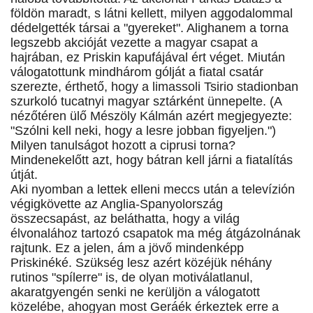
földön maradt, s látni kellett, milyen aggodalommal
dédelgették társai a "gyereket". Alighanem a torna
legszebb akcióját vezette a magyar csapat a
hajrában, ez Priskin kapufájával ért véget. Miután
válogatottunk mindhárom gólját a fiatal csatár
szerezte, érthető, hogy a limassoli Tsirio stadionban
szurkoló tucatnyi magyar sztárként ünnepelte. (A
nézőtéren ülő Mészöly Kálmán azért megjegyezte:
"Szólni kell neki, hogy a lesre jobban figyeljen.")
Milyen tanulságot hozott a ciprusi torna?
Mindenekelőtt azt, hogy bátran kell járni a fiatalítás
útját.
Aki nyomban a lettek elleni meccs után a televízión
végigkövette az Anglia-Spanyolország
összecsapást, az beláthatta, hogy a világ
élvonalához tartozó csapatok ma még átgázolnának
rajtunk. Ez a jelen, ám a jövő mindenképp
Priskinéké. Szükség lesz azért közéjük néhány
rutinos "spílerre" is, de olyan motiválatlanul,
akaratgyengén senki ne kerüljön a válogatott
közelébe, ahogyan most Geráék érkeztek erre a