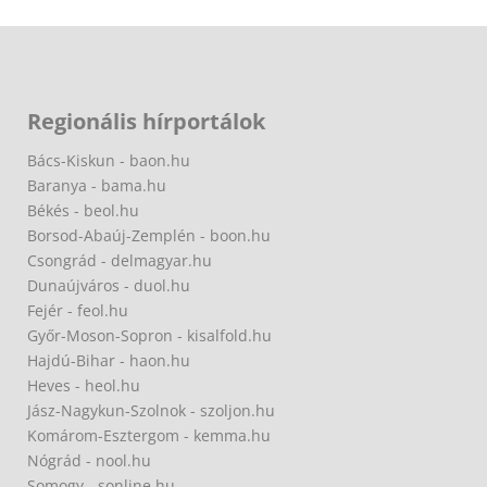
Regionális hírportálok
Bács-Kiskun - baon.hu
Baranya - bama.hu
Békés - beol.hu
Borsod-Abaúj-Zemplén - boon.hu
Csongrád - delmagyar.hu
Dunaújváros - duol.hu
Fejér - feol.hu
Győr-Moson-Sopron - kisalfold.hu
Hajdú-Bihar - haon.hu
Heves - heol.hu
Jász-Nagykun-Szolnok - szoljon.hu
Komárom-Esztergom - kemma.hu
Nógrád - nool.hu
Somogy - sonline.hu