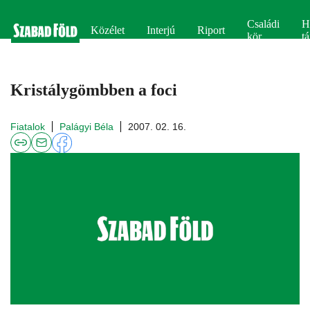
Családi
H
Közélet
Interjú
Riport
kör
tá
Kristálygömbben a foci
Fiatalok
Palágyi Béla
2007. 02. 16.