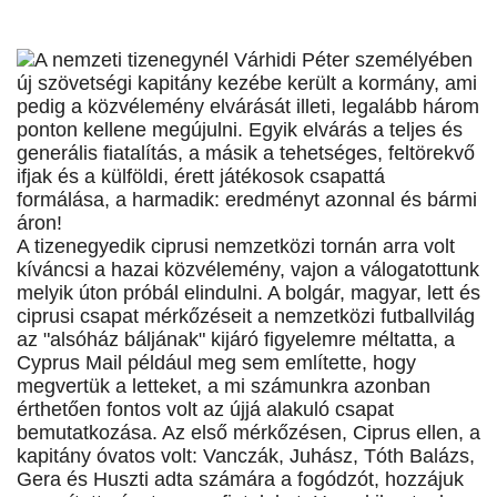
A nemzeti tizenegynél Várhidi Péter személyében
új szövetségi kapitány kezébe került a kormány, ami
pedig a közvélemény elvárását illeti, legalább három
ponton kellene megújulni. Egyik elvárás a teljes és
generális fiatalítás, a másik a tehetséges, feltörekvő
ifjak és a külföldi, érett játékosok csapattá
formálása, a harmadik: eredményt azonnal és bármi
áron!
A tizenegyedik ciprusi nemzetközi tornán arra volt
kíváncsi a hazai közvélemény, vajon a válogatottunk
melyik úton próbál elindulni. A bolgár, magyar, lett és
ciprusi csapat mérkőzéseit a nemzetközi futballvilág
az "alsóház báljának" kijáró figyelemre méltatta, a
Cyprus Mail például meg sem említette, hogy
megvertük a letteket, a mi számunkra azonban
érthetően fontos volt az újjá alakuló csapat
bemutatkozása. Az első mérkőzésen, Ciprus ellen, a
kapitány óvatos volt: Vanczák, Juhász, Tóth Balázs,
Gera és Huszti adta számára a fogódzót, hozzájuk