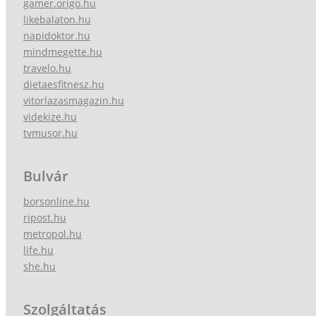
gamer.origo.hu
likebalaton.hu
napidoktor.hu
mindmegette.hu
travelo.hu
dietaesfitnesz.hu
vitorlazasmagazin.hu
videkize.hu
tvmusor.hu
Bulvár
borsonline.hu
ripost.hu
metropol.hu
life.hu
she.hu
Szolgáltatás