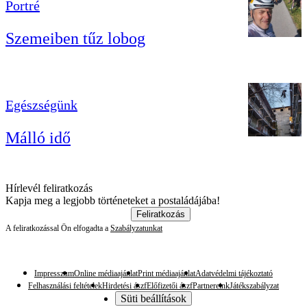
Portré
Szemeiben tűz lobog
Egészségünk
Málló idő
Hírlevél feliratkozás
Kapja meg a legjobb történeteket a postaládájába!
Feliratkozás
A feliratkozással Ön elfogadta a
Szabályzatunkat
Impresszum
Online médiaajánlat
Print médiaajánlat
Adatvédelmi tájékoztató
Felhasználási feltételek
Hirdetési ászf
Előfizetői ászf
Partnereink
Játékszabályzat
Süti beállítások