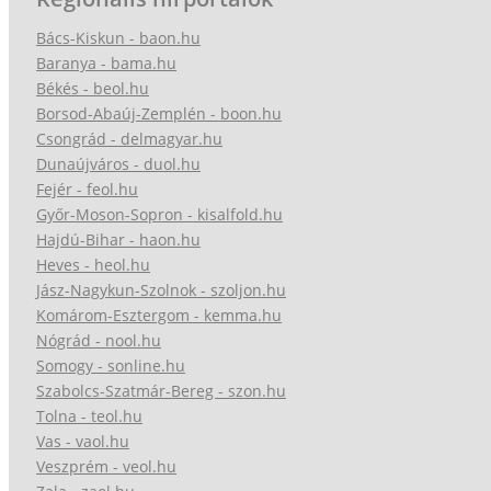
Bács-Kiskun - baon.hu
Baranya - bama.hu
Békés - beol.hu
Borsod-Abaúj-Zemplén - boon.hu
Csongrád - delmagyar.hu
Dunaújváros - duol.hu
Fejér - feol.hu
Győr-Moson-Sopron - kisalfold.hu
Hajdú-Bihar - haon.hu
Heves - heol.hu
Jász-Nagykun-Szolnok - szoljon.hu
Komárom-Esztergom - kemma.hu
Nógrád - nool.hu
Somogy - sonline.hu
Szabolcs-Szatmár-Bereg - szon.hu
Tolna - teol.hu
Vas - vaol.hu
Veszprém - veol.hu