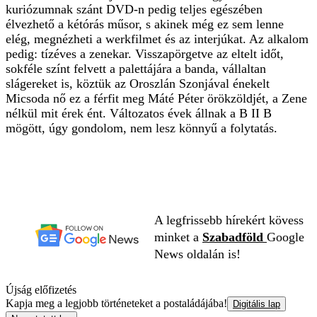
kuriózumnak szánt DVD-n pedig teljes egészében
élvezhető a kétórás műsor, s akinek még ez sem lenne
elég, megnézheti a werkfilmet és az interjúkat. Az alkalom
pedig: tízéves a zenekar. Visszapörgetve az eltelt időt,
sokféle színt felvett a palettájára a banda, vállaltan
slágereket is, köztük az Oroszlán Szonjával énekelt
Micsoda nő ez a férfit meg Máté Péter örökzöldjét, a Zene
nélkül mit érek ént. Változatos évek állnak a B II B
mögött, úgy gondolom, nem lesz könnyű a folytatás.
A legfrissebb hírekért kövess
minket a
Szabadföld
Google
News oldalán is!
Újság előfizetés
Kapja meg a legjobb történeteket a postaládájába!
Digitális lap