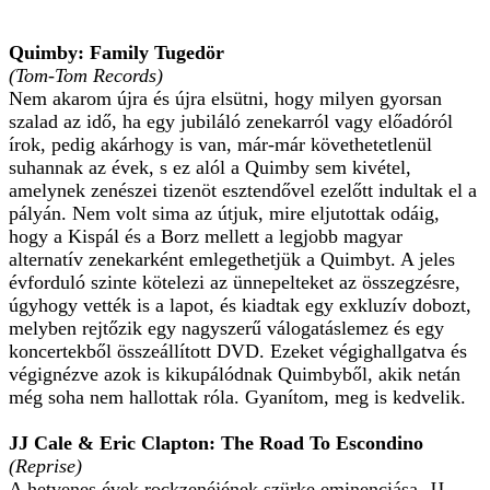
Quimby: Family Tugedör
(Tom-Tom Records)
Nem akarom újra és újra elsütni, hogy milyen gyorsan
szalad az idő, ha egy jubiláló zenekarról vagy előadóról
írok, pedig akárhogy is van, már-már követhetetlenül
suhannak az évek, s ez alól a Quimby sem kivétel,
amelynek zenészei tizenöt esztendővel ezelőtt indultak el a
pályán. Nem volt sima az útjuk, mire eljutottak odáig,
hogy a Kispál és a Borz mellett a legjobb magyar
alternatív zenekarként emlegethetjük a Quimbyt. A jeles
évforduló szinte kötelezi az ünnepelteket az összegzésre,
úgyhogy vették is a lapot, és kiadtak egy exkluzív dobozt,
melyben rejtőzik egy nagyszerű válogatáslemez és egy
koncertekből összeállított DVD. Ezeket végighallgatva és
végignézve azok is kikupálódnak Quimbyből, akik netán
még soha nem hallottak róla. Gyanítom, meg is kedvelik.
JJ Cale & Eric Clapton: The Road To Escondino
(Reprise)
A hetvenes évek rockzenéjének szürke eminenciása, JJ