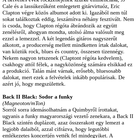
Cale és a lassúkezűként emlegetett gitárvirtuóz, Eric
Clapton végre közös albumot adott ki. Igazából nem túl
sokat találkoztak eddig, leszámítva néhány fesztivált. Nem
is csoda, hogy Clapton régóta ábrándozik az együtt
zenélésről, ahogyan mondta, utolsó álma valósult meg
ezzel a lemezzel. A két legendás gitáros nagyszerűt
alkotott, a producerség mellett mindketten írtak dalokat,
van köztük rock, blues és country, összesen tizennégy.
Nekem nagyon tetszenek (Claptont régóta kedvelem),
csakhogy attól félek, a nagyközönség számára elsikkad ez
a produkció. Talán mást várnak, erősebb, bluesosabb
dalokat, mert ezek a felvételek inkább populárisak. De
azért jó, hogy megszülettek.
Back II Black: Sodor a funky
(Magneoton/mTon)
Sorról sorra idemásolhatnám a Quimbyről írottakat,
ugyanis a funky magyarországi vezető zenekara, a Back II
Black szintén duplázott, azaz összerakott egy lemezt a
legjobb dalaiból, azzal cifrázva, hogy legutóbbi
emlékezetes koncertjén vették fel mindegyiket. A