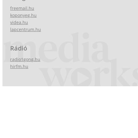
freemail.hu
koponyeg.hu
videa.hu
lapcentrum.hu
Rádió
radio1gong.hu
hirfm.hu