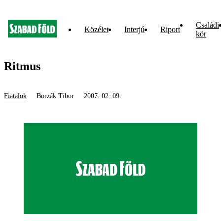
Családi
Közélet
Interjú
Riport
kör
Ritmus
Fiatalok
Borzák Tibor
2007. 02. 09.