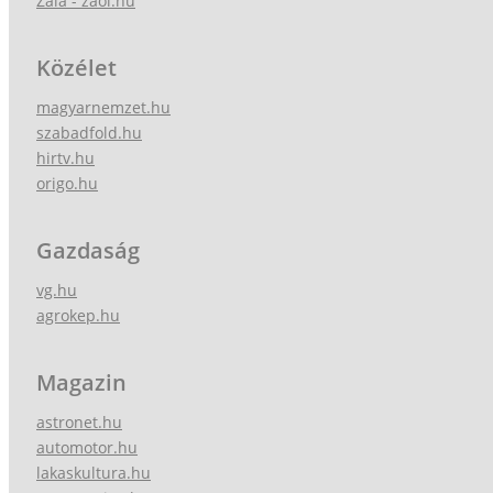
Zala - zaol.hu
Közélet
magyarnemzet.hu
szabadfold.hu
hirtv.hu
origo.hu
Gazdaság
vg.hu
agrokep.hu
Magazin
astronet.hu
automotor.hu
lakaskultura.hu