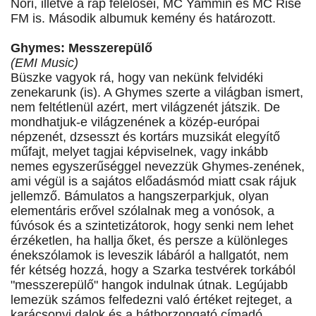
Nóri, illetve a rap felelősei, MC Yammin és MC Rise
FM is. Második albumuk kemény és határozott.
Ghymes: Messzerepülő
(EMI Music)
Büszke vagyok rá, hogy van nekünk felvidéki
zenekarunk (is). A Ghymes szerte a világban ismert,
nem feltétlenül azért, mert világzenét játszik. De
mondhatjuk-e világzenének a közép-európai
népzenét, dzsesszt és kortárs muzsikát elegyítő
műfajt, melyet tagjai képviselnek, vagy inkább
nemes egyszerűséggel nevezzük Ghymes-zenének,
ami végül is a sajátos előadásmód miatt csak rájuk
jellemző. Bámulatos a hangszerparkjuk, olyan
elementáris erővel szólalnak meg a vonósok, a
fúvósok és a szintetizátorok, hogy senki nem lehet
érzéketlen, ha hallja őket, és persze a különleges
énekszólamok is leveszik lábáról a hallgatót, nem
fér kétség hozzá, hogy a Szarka testvérek torkából
"messzerepülő" hangok indulnak útnak. Legújabb
lemezük számos felfedezni való értéket rejteget, a
karácsonyi dalok és a hátborzongató címadó