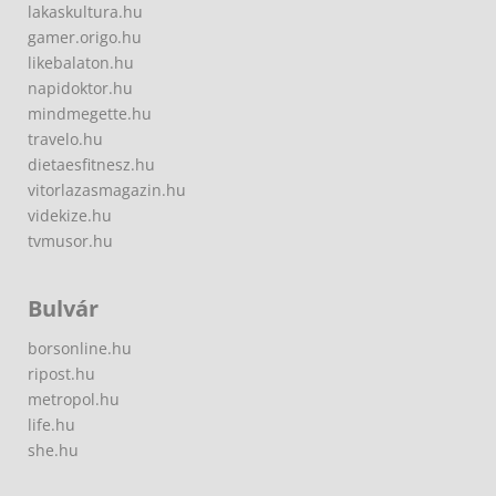
lakaskultura.hu
gamer.origo.hu
likebalaton.hu
napidoktor.hu
mindmegette.hu
travelo.hu
dietaesfitnesz.hu
vitorlazasmagazin.hu
videkize.hu
tvmusor.hu
Bulvár
borsonline.hu
ripost.hu
metropol.hu
life.hu
she.hu