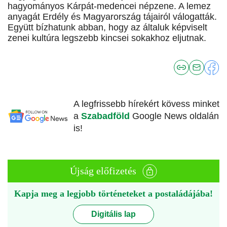
hagyományos Kárpát-medencei népzene. A lemez
anyagát Erdély és Magyarország tájairól válogatták.
Együtt bízhatunk abban, hogy az általuk képviselt
zenei kultúra legszebb kincsei sokakhoz eljutnak.
A legfrissebb hírekért kövess minket
a
Szabadföld
Google News oldalán
is!
Újság előfizetés
Kapja meg a legjobb történeteket a postaládájába!
Digitális lap