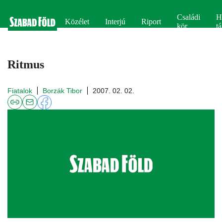
Családi
H
Közélet
Interjú
Riport
kör
tá
Ritmus
Fiatalok
Borzák Tibor
2007. 02. 02.