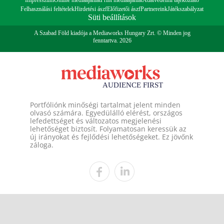
Impresszum
Online médiaajánlat
Print médiaajánlat
Adatvédelmi tájékoztató
Felhasználási feltételek
Hirdetési ászf
Előfizetői ászf
Partnereink
Játékszabályzat
Süti beállítások
A Szabad Föld kiadója a Mediaworks Hungary Zrt. © Minden jog
fenntartva. 2026
Portfóliónk minőségi tartalmat jelent minden
olvasó számára. Egyedülálló elérést, országos
lefedettséget és változatos megjelenési
lehetőséget biztosít. Folyamatosan keressük az
új irányokat és fejlődési lehetőségeket. Ez jövőnk
záloga.