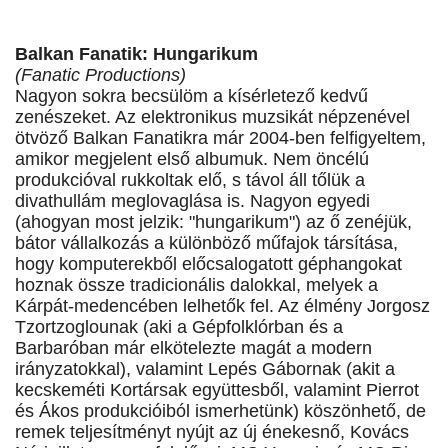
Balkan Fanatik: Hungarikum
(Fanatic Productions)
Nagyon sokra becsülöm a kísérletező kedvű
zenészeket. Az elektronikus muzsikát népzenével
ötvöző Balkan Fanatikra már 2004-ben felfigyeltem,
amikor megjelent első albumuk. Nem öncélú
produkcióval rukkoltak elő, s távol áll tőlük a
divathullám meglovaglása is. Nagyon egyedi
(ahogyan most jelzik: "hungarikum") az ő zenéjük,
bátor vállalkozás a különböző műfajok társítása,
hogy komputerekből előcsalogatott géphangokat
hoznak össze tradicionális dalokkal, melyek a
Kárpát-medencében lelhetők fel. Az élmény Jorgosz
Tzortzoglounak (aki a Gépfolklórban és a
Barbaróban már elkötelezte magát a modern
irányzatokkal), valamint Lepés Gábornak (akit a
kecskeméti Kortársak együttesből, valamint Pierrot
és Ákos produkcióiból ismerhetünk) köszönhető, de
remek teljesítményt nyújt az új énekesnő, Kovács