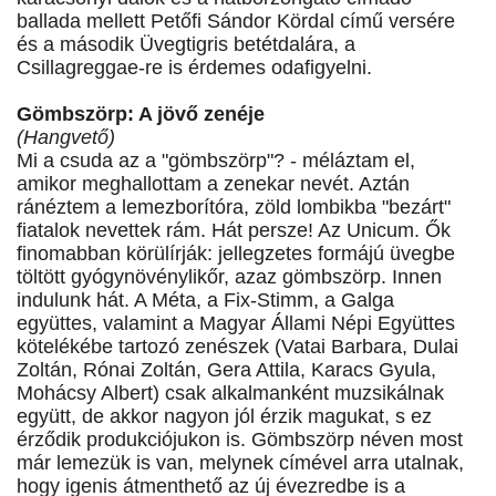
ballada mellett Petőfi Sándor Kördal című versére
és a második Üvegtigris betétdalára, a
Csillagreggae-re is érdemes odafigyelni.
Gömbszörp: A jövő zenéje
(Hangvető)
Mi a csuda az a "gömbszörp"? - méláztam el,
amikor meghallottam a zenekar nevét. Aztán
ránéztem a lemezborítóra, zöld lombikba "bezárt"
fiatalok nevettek rám. Hát persze! Az Unicum. Ők
finomabban körülírják: jellegzetes formájú üvegbe
töltött gyógynövénylikőr, azaz gömbszörp. Innen
indulunk hát. A Méta, a Fix-Stimm, a Galga
együttes, valamint a Magyar Állami Népi Együttes
kötelékébe tartozó zenészek (Vatai Barbara, Dulai
Zoltán, Rónai Zoltán, Gera Attila, Karacs Gyula,
Mohácsy Albert) csak alkalmanként muzsikálnak
együtt, de akkor nagyon jól érzik magukat, s ez
érződik produkciójukon is. Gömbszörp néven most
már lemezük is van, melynek címével arra utalnak,
hogy igenis átmenthető az új évezredbe is a