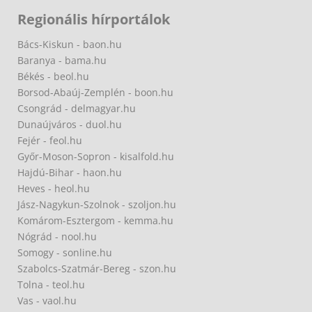
Regionális hírportálok
Bács-Kiskun - baon.hu
Baranya - bama.hu
Békés - beol.hu
Borsod-Abaúj-Zemplén - boon.hu
Csongrád - delmagyar.hu
Dunaújváros - duol.hu
Fejér - feol.hu
Győr-Moson-Sopron - kisalfold.hu
Hajdú-Bihar - haon.hu
Heves - heol.hu
Jász-Nagykun-Szolnok - szoljon.hu
Komárom-Esztergom - kemma.hu
Nógrád - nool.hu
Somogy - sonline.hu
Szabolcs-Szatmár-Bereg - szon.hu
Tolna - teol.hu
Vas - vaol.hu