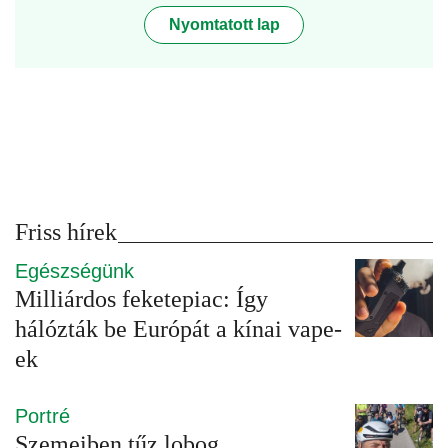
Nyomtatott lap
Friss hírek
Egészségünk
Milliárdos feketepiac: Így
hálózták be Európát a kínai vape-
ek
Portré
Szemeiben tűz lobog