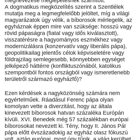
megnevezése meglepetésnek számított.
A dogmatikus megközelítés szerint a Szentlélek
mutatja meg a legmegfelelőbb jelöltet, míg a világi
magyarázatok úgy vélik, a bíborosok mérlegelik, az
egyháznak éppen mire van szüksége: hosszú vagy
rövid pápaságra (fiatal vagy idős kiválasztott),
visszatérésre a hagyományos eszmékhez vagy
modernizálásra (konzervatív vagy liberális pápa),
geopolitikailag jelentős célok képviseletére vagy
földrajzilag semlegesebb, könnyebben egységet
jelképező háttérre (konfliktuszónából, katolikus
szempontból fontos országból vagy ismeretlenebb
területről származó egyházfő)?
Ezen kérdések a nagyközönség számára nem
egyértelműek. Ráadásul Ferenc pápa olyan
komolyan vette a diverzitást, hogy az általa
kinevezett bíborosok hatvan százaléka Európán
kívüli. XVI. Benedek még 57 százalékban európai
bíborosokat nevezett ki. Tény, hogy II. János Pál
pápa előtt évszázadokig az egyház olasz fókuszú
volt, aztán európai, most úgy tűnik, a világ kerülhet