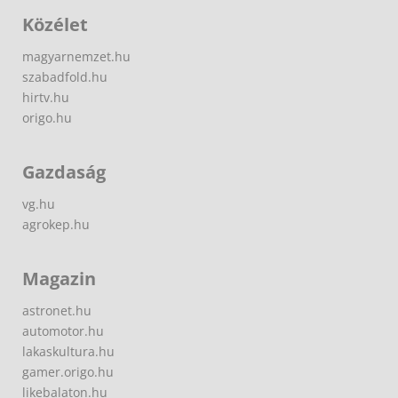
Közélet
magyarnemzet.hu
szabadfold.hu
hirtv.hu
origo.hu
Gazdaság
vg.hu
agrokep.hu
Magazin
astronet.hu
automotor.hu
lakaskultura.hu
gamer.origo.hu
likebalaton.hu