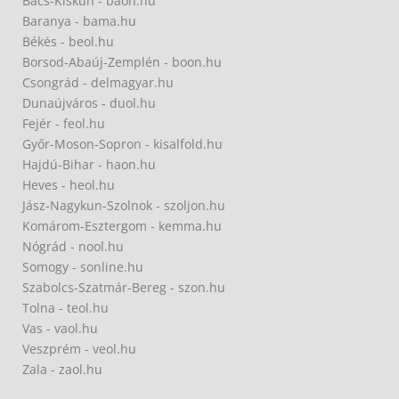
Bács-Kiskun - baon.hu
Baranya - bama.hu
Békés - beol.hu
Borsod-Abaúj-Zemplén - boon.hu
Csongrád - delmagyar.hu
Dunaújváros - duol.hu
Fejér - feol.hu
Győr-Moson-Sopron - kisalfold.hu
Hajdú-Bihar - haon.hu
Heves - heol.hu
Jász-Nagykun-Szolnok - szoljon.hu
Komárom-Esztergom - kemma.hu
Nógrád - nool.hu
Somogy - sonline.hu
Szabolcs-Szatmár-Bereg - szon.hu
Tolna - teol.hu
Vas - vaol.hu
Veszprém - veol.hu
Zala - zaol.hu