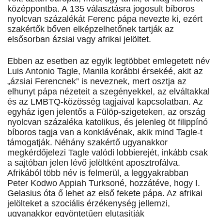
középpontba. A 135 választásra jogosult bíboros
nyolcvan százalékát Ferenc pápa nevezte ki, ezért
szakértők bőven elképzelhetőnek tartják az
elsősorban ázsiai vagy afrikai jelöltet.
Ebben az esetben az egyik legtöbbet emlegetett név
Luis Antonio Tagle, Manila korábbi érsekéé, akit az
„ázsiai Ferencnek” is neveznek, mert osztja az
elhunyt pápa nézeteit a szegényekkel, az elváltakkal
és az LMBTQ-közösség tagjaival kapcsolatban. Az
egyház igen jelentős a Fülöp-szigeteken, az ország
nyolcvan százaléka katolikus, és jelenleg öt filippínó
bíboros tagja van a konklávénak, akik mind Tagle-t
támogatják. Néhány szakértő ugyanakkor
megkérdőjelezi Tagle valódi lobbierejét, inkább csak
a sajtóban jelen lévő jelöltként aposztrofálva.
Afrikából több név is felmerül, a leggyakrabban
Peter Kodwo Appiah Turksoné, hozzátéve, hogy I.
Gelasius óta ő lehet az első fekete pápa. Az afrikai
jelölteket a szociális érzékenység jellemzi,
ugyanakkor egyöntetűen elutasítják