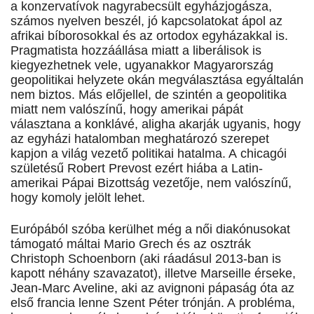
a konzervatívok nagyrabecsült egyházjogásza,
számos nyelven beszél, jó kapcsolatokat ápol az
afrikai bíborosokkal és az ortodox egyházakkal is.
Pragmatista hozzáállása miatt a liberálisok is
kiegyezhetnek vele, ugyanakkor Magyarország
geopolitikai helyzete okán megválasztása egyáltalán
nem biztos. Más előjellel, de szintén a geopolitika
miatt nem valószínű, hogy amerikai pápát
választana a konklávé, aligha akarják ugyanis, hogy
az egyházi hatalomban meghatározó szerepet
kapjon a világ vezető politikai hatalma. A chicagói
születésű Robert Prevost ezért hiába a Latin-
amerikai Pápai Bizottság vezetője, nem valószínű,
hogy komoly jelölt lehet.
Európából szóba kerülhet még a női diakónusokat
támogató máltai Mario Grech és az osztrák
Christoph Schoenborn (aki ráadásul 2013-ban is
kapott néhány szavazatot), illetve Marseille érseke,
Jean-Marc Aveline, aki az avignoni pápaság óta az
első francia lenne Szent Péter trónján. A probléma,