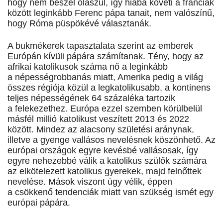
hogy nem beszél olaszul, így hiába követi a franciák
között leginkább Ferenc pápa tanait, nem valószínű,
hogy Róma püspökévé választanák.
A bukmékerek tapasztalata szerint az emberek
Európán kívüli pápára számítanak. Tény, hogy az
afrikai katolikusok száma nő a leginkább
a népességrobbanás miatt, Amerika pedig a világ
összes régiója közül a legkatolikusabb, a kontinens
teljes népességének 64 százaléka tartozik
a felekezethez. Európa ezzel szemben körülbelül
másfél millió katolikust veszített 2013 és 2022
között. Mindez az alacsony születési aránynak,
illetve a gyenge vallásos nevelésnek köszönhető. Az
európai országok egyre kevésbé vallásosak, így
egyre nehezebbé válik a katolikus szülők számára
az elkötelezett katolikus gyerekek, majd felnőttek
nevelése. Mások viszont úgy vélik, éppen
a csökkenő tendenciák miatt van szükség ismét egy
európai pápára.