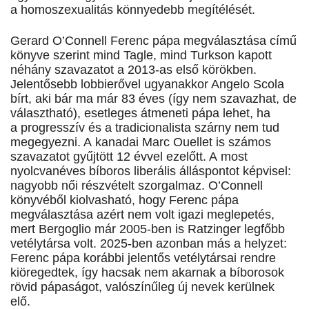
a homoszexualitás könnyedebb megítélését.
Gerard O’Connell Ferenc pápa megválasztása című
könyve szerint mind Tagle, mind Turkson kapott
néhány szavazatot a 2013-as első körökben.
Jelentősebb lobbierővel ugyanakkor Angelo Scola
bírt, aki bár ma már 83 éves (így nem szavazhat, de
választható), esetleges átmeneti pápa lehet, ha
a progresszív és a tradicionalista szárny nem tud
megegyezni. A kanadai Marc Ouellet is számos
szavazatot gyűjtött 12 évvel ezelőtt. A most
nyolcvanéves bíboros liberális álláspontot képvisel:
nagyobb női részvételt szorgalmaz. O’Connell
könyvéből kiolvasható, hogy Ferenc pápa
megválasztása azért nem volt igazi meglepetés,
mert Bergoglio már 2005-ben is Ratzinger legfőbb
vetélytársa volt. 2025-ben azonban más a helyzet:
Ferenc pápa korábbi jelentős vetélytársai rendre
kiöregedtek, így hacsak nem akarnak a bíborosok
rövid pápaságot, valószínűleg új nevek kerülnek
elő.