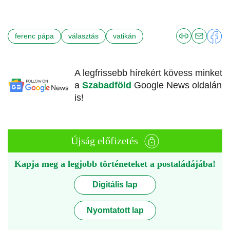
ferenc pápa
választás
vatikán
A legfrissebb hírekért kövess minket
a
Szabadföld
Google News oldalán
is!
Újság előfizetés
Kapja meg a legjobb történeteket a postaládájába!
Digitális lap
Nyomtatott lap