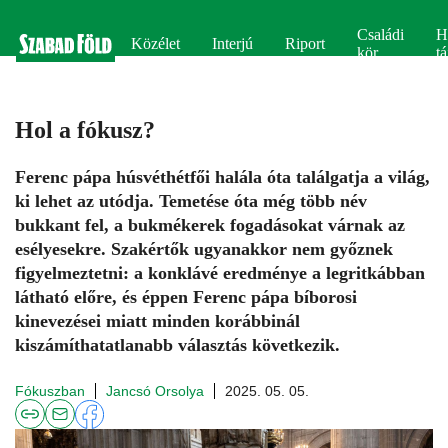
Családi
H
Közélet
Interjú
Riport
kör
tá
Hol a fókusz?
Ferenc pápa húsvéthétfői halála óta találgatja a világ,
ki lehet az utódja. Temetése óta még több név
bukkant fel, a bukmékerek fogadásokat várnak az
esélyesekre. Szakértők ugyanakkor nem győznek
figyelmeztetni: a konklávé eredménye a legritkábban
látható előre, és éppen Ferenc pápa bíborosi
kinevezései miatt minden korábbinál
kiszámíthatatlanabb választás következik.
Fókuszban
Jancsó Orsolya
2025. 05. 05.