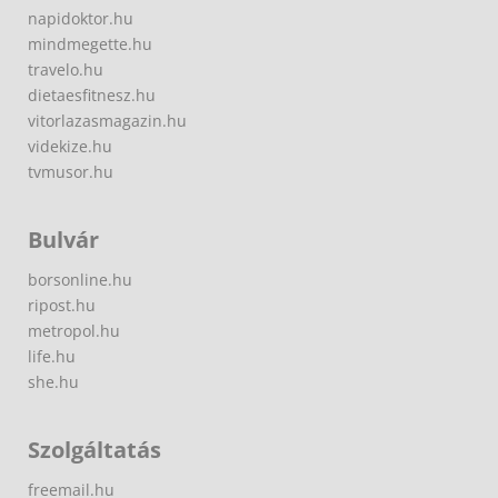
napidoktor.hu
mindmegette.hu
travelo.hu
dietaesfitnesz.hu
vitorlazasmagazin.hu
videkize.hu
tvmusor.hu
Bulvár
borsonline.hu
ripost.hu
metropol.hu
life.hu
she.hu
Szolgáltatás
freemail.hu