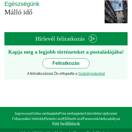
Egészségünk
Málló idő
Hírlevél feliratkozás
Kapja meg a legjobb történeteket a postaládájába!
Feliratkozás
A feliratkozással Ön elfogadta a
Szabályzatunkat
Impresszum
Online médiaajánlat
Print médiaajánlat
Adatvédelmi tájékoztató
Felhasználási feltételek
Hirdetési ászf
Előfizetői ászf
Partnereink
Játékszabályzat
Süti beállítások