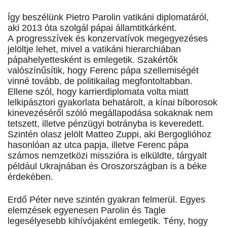
Így beszélünk Pietro Parolin vatikáni diplomatáról,
aki 2013 óta szolgál pápai államtitkárként.
A progresszívek és konzervatívok megegyezéses
jelöltje lehet, mivel a vatikáni hierarchiában
pápahelyettesként is emlegetik. Szakértők
valószínűsítik, hogy Ferenc pápa szellemiségét
vinné tovább, de politikailag megfontoltabban.
Ellene szól, hogy karrierdiplomata volta miatt
lelkipásztori gyakorlata behatárolt, a kínai bíborosok
kinevezéséről szóló megállapodása sokaknak nem
tetszett, illetve pénzügyi botrányba is keveredett.
Szintén olasz jelölt Matteo Zuppi, aki Bergoglióhoz
hasonlóan az utca papja, illetve Ferenc pápa
számos nemzetközi misszióra is elküldte, tárgyalt
például Ukrajnában és Oroszországban is a béke
érdekében.
Erdő Péter neve szintén gyakran felmerül. Egyes
elemzések egyenesen Parolin és Tagle
legesélyesebb kihívójaként emlegetik. Tény, hogy