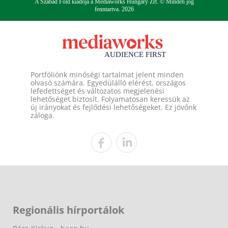
A Szabad Föld kiadója a Mediaworks Hungary Zrt. © Minden jog
fenntartva. 2026
Portfóliónk minőségi tartalmat jelent minden
olvasó számára. Egyedülálló elérést, országos
lefedettséget és változatos megjelenési
lehetőséget biztosít. Folyamatosan keressük az
új irányokat és fejlődési lehetőségeket. Ez jövőnk
záloga.
Regionális hírportálok