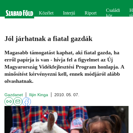
Családi
H
Közélet
Interjú
Riport
kör
tá
Jól járhatnak a fiatal gazdák
Magasabb támogatást kaphat, aki fiatal gazda, ha
erről papírja is van - hívja fel a figyelmet az Új
Magyarország Vidékfejlesztési Program honlapja. A
minősítést kérvényezni kell, ennek módjáról alább
olvashatnak.
Gazdanet
Ilijin Kinga
2010. 05. 07.