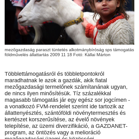
mezőgazdaság paraszt tüntetés alkotmánybíróság sps támogatás
földművelés állattartás 2009 11 18 Fotó: Kállai Márton
Többlettámogatásról és többletpontokról
maradhatnak le azok a gazdák, akik fiatal
mezőgazdasági termelőnek számítanának ugyan,
de nincs ilyen minősítésük. Tíz százalékkal
magasabb támogatás jár egy egész sor jogcímen -
a vonatkozó FVM-rendelet szerint ide tartozik az
állattenyésztés, szántóföldi növénytermesztés és
kertészet korszerűsítése, az évelő növények
telepítése, az üzemi diverzifikáció, a GAZDANET-
program, az öntözés vagy a melioráció