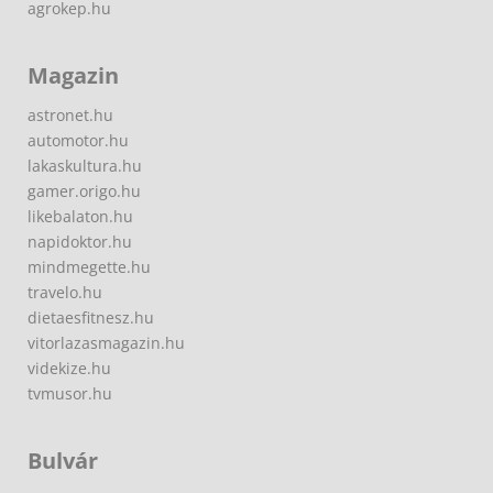
agrokep.hu
Magazin
astronet.hu
automotor.hu
lakaskultura.hu
gamer.origo.hu
likebalaton.hu
napidoktor.hu
mindmegette.hu
travelo.hu
dietaesfitnesz.hu
vitorlazasmagazin.hu
videkize.hu
tvmusor.hu
Bulvár