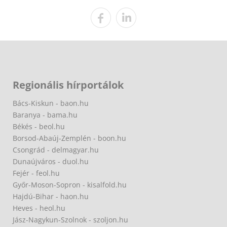
Regionális hírportálok
Bács-Kiskun - baon.hu
Baranya - bama.hu
Békés - beol.hu
Borsod-Abaúj-Zemplén - boon.hu
Csongrád - delmagyar.hu
Dunaújváros - duol.hu
Fejér - feol.hu
Győr-Moson-Sopron - kisalfold.hu
Hajdú-Bihar - haon.hu
Heves - heol.hu
Jász-Nagykun-Szolnok - szoljon.hu