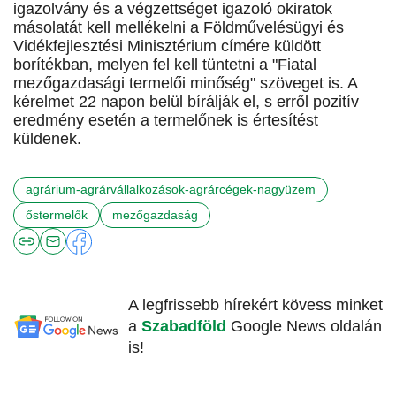
igazolvány és a végzettséget igazoló okiratok
másolatát kell mellékelni a Földművelésügyi és
Vidékfejlesztési Minisztérium címére küldött
borítékban, melyen fel kell tüntetni a "Fiatal
mezőgazdasági termelői minőség" szöveget is. A
kérelmet 22 napon belül bírálják el, s erről pozitív
eredmény esetén a termelőnek is értesítést
küldenek.
agrárium-agrárvállalkozások-agrárcégek-nagyüzem
őstermelők
mezőgazdaság
A legfrissebb hírekért kövess minket
a
Szabadföld
Google News oldalán
is!