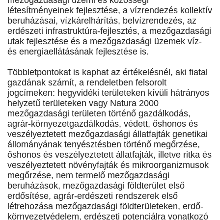
mezőgazdasági üzemi és közösségi
létesítményeinek fejlesztése, a vízrendezés kollektív
beruházásai, vízkárelhárítás, belvízrendezés, az
erdészeti infrastruktúra-fejlesztés, a mezőgazdasági
utak fejlesztése és a mezőgazdasági üzemek víz-
és energiaellátásának fejlesztése is.
Többletpontokat is kaphat az értékelésnél, aki fiatal
gazdának számít, a rendeletben felsorolt
jogcímeken: hegyvidéki területeken kívüli hátrányos
helyzetű területeken vagy Natura 2000
mezőgazdasági területen történő gazdálkodás,
agrár-környezetgazdálkodás, védett, őshonos és
veszélyeztetett mezőgazdasági állatfajták genetikai
állományának tenyésztésben történő megőrzése,
őshonos és veszélyeztetett állatfajták, illetve ritka és
veszélyeztetett növényfajták és mikroorganizmusok
megőrzése, nem termelő mezőgazdasági
beruházások, mezőgazdasági földterület első
erdősítése, agrár-erdészeti rendszerek első
létrehozása mezőgazdasági földterületeken, erdő-
környezetvédelem, erdészeti potenciálra vonatkozó