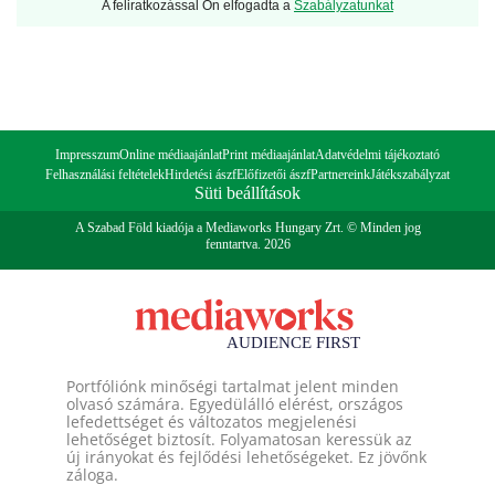
A feliratkozással Ön elfogadta a
Szabályzatunkat
Impresszum
Online médiaajánlat
Print médiaajánlat
Adatvédelmi tájékoztató
Felhasználási feltételek
Hirdetési ászf
Előfizetői ászf
Partnereink
Játékszabályzat
Süti beállítások
A Szabad Föld kiadója a Mediaworks Hungary Zrt. © Minden jog
fenntartva. 2026
Portfóliónk minőségi tartalmat jelent minden
olvasó számára. Egyedülálló elérést, országos
lefedettséget és változatos megjelenési
lehetőséget biztosít. Folyamatosan keressük az
új irányokat és fejlődési lehetőségeket. Ez jövőnk
záloga.