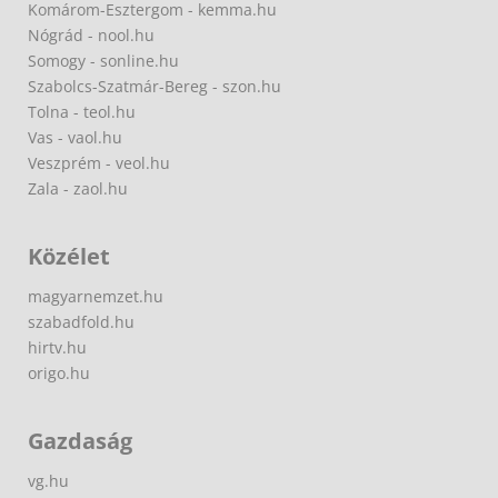
Komárom-Esztergom - kemma.hu
Nógrád - nool.hu
Somogy - sonline.hu
Szabolcs-Szatmár-Bereg - szon.hu
Tolna - teol.hu
Vas - vaol.hu
Veszprém - veol.hu
Zala - zaol.hu
Közélet
magyarnemzet.hu
szabadfold.hu
hirtv.hu
origo.hu
Gazdaság
vg.hu