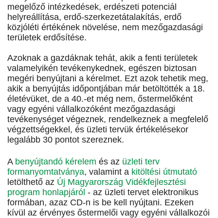
megelőző intézkedések, erdészeti potenciál
helyreállítása, erdő-szerkezetátalakítás, erdő
közjóléti értékének növelése, nem mezőgazdasági
területek erdősítése.
Azoknak a gazdáknak tehát, akik a fenti területek
valamelyikén tevékenykednek, egészen biztosan
megéri benyújtani a kérelmet. Ezt azok tehetik meg,
akik a benyújtás időpontjában már betöltötték a 18.
életévüket, de a 40.-et még nem, őstermelőként
vagy egyéni vállalkozóként mezőgazdasági
tevékenységet végeznek, rendelkeznek a megfelelő
végzettségekkel, és üzleti tervük értékelésekor
legalább 30 pontot szereznek.
A
benyújtandó kérelem
és az
üzleti terv
formanyomtatványa
, valamint a
kitöltési útmutató
letölthető az
Új Magyarország Vidékfejlesztési
program honlapjáról
- az üzleti tervet elektronikus
formában, azaz CD-n is be kell nyújtani. Ezeken
kívül az érvényes őstermelői vagy egyéni vállalkozói