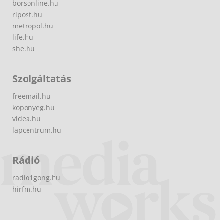
borsonline.hu
ripost.hu
metropol.hu
life.hu
she.hu
Szolgáltatás
freemail.hu
koponyeg.hu
videa.hu
lapcentrum.hu
Rádió
radio1gong.hu
hirfm.hu