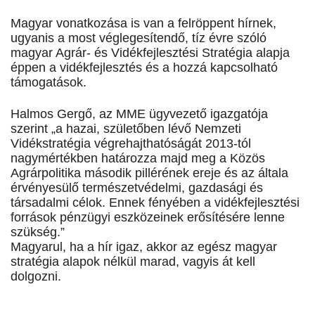
Magyar vonatkozása is van a felröppent hírnek,
ugyanis a most véglegesítendő, tíz évre szóló
magyar Agrár- és Vidékfejlesztési Stratégia alapja
éppen a vidékfejlesztés és a hozzá kapcsolható
támogatások.
Halmos Gergő, az MME ügyvezető igazgatója
szerint „a hazai, születőben lévő Nemzeti
Vidékstratégia végrehajthatóságát 2013-tól
nagymértékben határozza majd meg a Közös
Agrárpolitika második pillérének ereje és az általa
érvényesülő természetvédelmi, gazdasági és
társadalmi célok. Ennek fényében a vidékfejlesztési
források pénzügyi eszközeinek erősítésére lenne
szükség.”
Magyarul, ha a hír igaz, akkor az egész magyar
stratégia alapok nélkül marad, vagyis át kell
dolgozni.