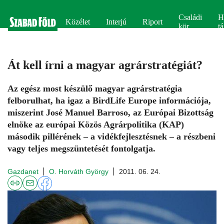
Családi
H
Közélet
Interjú
Riport
kör
tá
Át kell írni a magyar agrárstratégiát?
Az egész most készülő magyar agrárstratégia
felborulhat, ha igaz a BirdLife Europe információja,
miszerint José Manuel Barroso, az Európai Bizottság
elnöke az európai Közös Agrárpolitika (KAP)
második pillérének – a vidékfejlesztésnek – a részbeni
vagy teljes megszüntetését fontolgatja.
Gazdanet
O. Horváth György
2011. 06. 24.