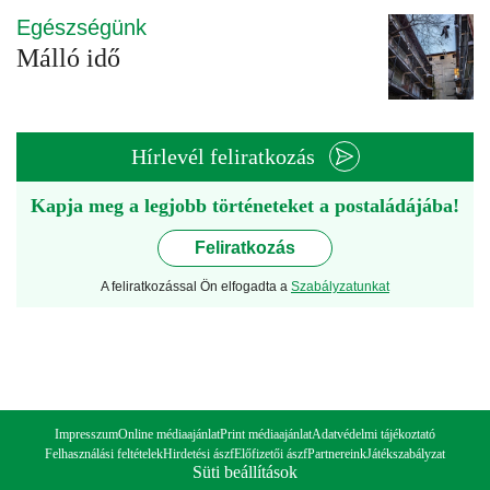
Egészségünk
Málló idő
Hírlevél feliratkozás
Kapja meg a legjobb történeteket a postaládájába!
Feliratkozás
A feliratkozással Ön elfogadta a
Szabályzatunkat
Impresszum
Online médiaajánlat
Print médiaajánlat
Adatvédelmi tájékoztató
Felhasználási feltételek
Hirdetési ászf
Előfizetői ászf
Partnereink
Játékszabályzat
Süti beállítások