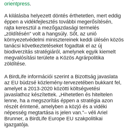
orientpress
.
A kilátásba helyezett döntés érthetetlen, mert eddig
éppen a vidékfejlesztés további megerősítésén,
rajta keresztül a mezőgazdasági termelés
„zöldítésén” volt a hangsúly. Sőt, az unió
környezetvédelmi minisztereinek keddi ülésén közös
tanácsi következtetéseket fogadtak el az új
biodiverzitás stratégiáról, amelynek egyik kiemelt
megvalósítási területe a Közös Agrárpolitika
zöldítése.
A BirdLife információi szerint a Bizottság javaslata
az EU büdzsé közlemény-tervezetében bukkant fel,
amelyet a 2013-2020 közötti költségvetési
javaslathoz készítettek. „Hihetetlen és hiteltelen
lenne, ha a megszorítás éppen a stratégia azon
részét érintené, amelyben a közjó és a vidéki
népesség megtartása is jelen van.”– véli Ariel
Brunner, a BirdLife Europe EU szakpolitikai
igazgatója.