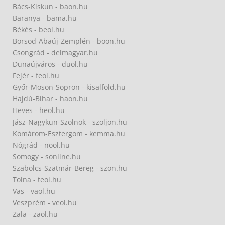
Bács-Kiskun - baon.hu
Baranya - bama.hu
Békés - beol.hu
Borsod-Abaúj-Zemplén - boon.hu
Csongrád - delmagyar.hu
Dunaújváros - duol.hu
Fejér - feol.hu
Győr-Moson-Sopron - kisalfold.hu
Hajdú-Bihar - haon.hu
Heves - heol.hu
Jász-Nagykun-Szolnok - szoljon.hu
Komárom-Esztergom - kemma.hu
Nógrád - nool.hu
Somogy - sonline.hu
Szabolcs-Szatmár-Bereg - szon.hu
Tolna - teol.hu
Vas - vaol.hu
Veszprém - veol.hu
Zala - zaol.hu