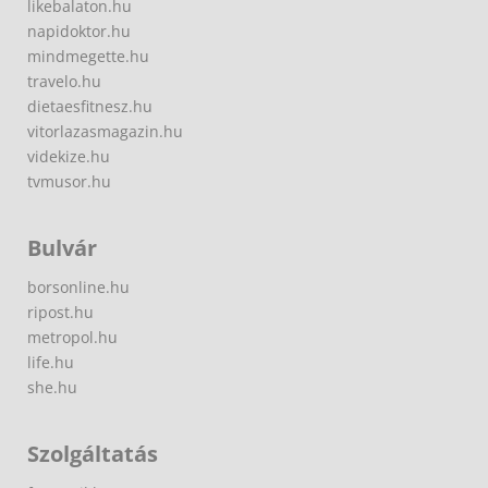
likebalaton.hu
napidoktor.hu
mindmegette.hu
travelo.hu
dietaesfitnesz.hu
vitorlazasmagazin.hu
videkize.hu
tvmusor.hu
Bulvár
borsonline.hu
ripost.hu
metropol.hu
life.hu
she.hu
Szolgáltatás