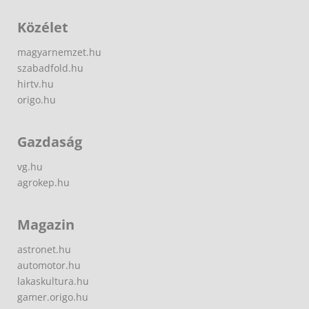
Közélet
magyarnemzet.hu
szabadfold.hu
hirtv.hu
origo.hu
Gazdaság
vg.hu
agrokep.hu
Magazin
astronet.hu
automotor.hu
lakaskultura.hu
gamer.origo.hu