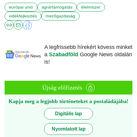
európai unió
agrártámogatás
élelmiszer
vidékfejlesztés
mezőgazdaság
A legfrissebb hírekért kövess minket
a
Szabadföld
Google News oldalán
is!
Újság előfizetés
Kapja meg a legjobb történeteket a postaládájába!
Digitális lap
Nyomtatott lap