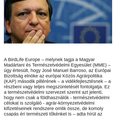
A BirdLife Europe – melynek tagja a Magyar
Madártani és Természetvédelmi Egyesület (MME) –
úgy értesült, hogy José Manuel Barroso, az Európai
Bizottság elnöke az európai Közös Agrárpolitika
(KAP) második pillérének – a vidékfejlesztésnek – a
részbeni vagy teljes megszüntetését fontolgatja. Ez
a természetvédelmi szervezet szerint azt jelenti,
hogy nem csak a földhasználók - természetvédelmi
célokat is szolgáló - agrár-környezetvédelmi
kifizetéseinek rendszere omlik össze, de komoly
csapás éri természeti tőkénket is – adta hírül az