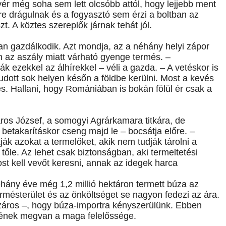
r még soha sem lett olcsóbb attól, hogy lejjebb ment
yre drágulnak és a fogyasztó sem érzi a boltban az
t. A köztes szereplők járnak tehát jól.
an gazdálkodik. Azt mondja, az a néhány helyi zápor
n az aszály miatt várható gyenge termés. –
k ezekkel az álhírekkel – véli a gazda. – A vetéskor is
tudott sok helyen későn a földbe kerülni. Most a kevés
. Hallani, hogy Romániában is bokán fölül ér csak a
ros József, a somogyi Agrárkamara titkára, de
betakarításkor cseng majd le – bocsátja előre. –
tják azokat a termelőket, akik nem tudják tárolni a
tőle. Az lehet csak biztonságban, aki termeltetési
st kell vevőt keresni, annak az idegek harca
 néhány éve még 1,2 millió hektáron termett búza az
mésterület és az önköltséget se nagyon fedezi az ára.
áros –, hogy búza-importra kényszerülünk. Ebben
jének megvan a maga felelőssége.