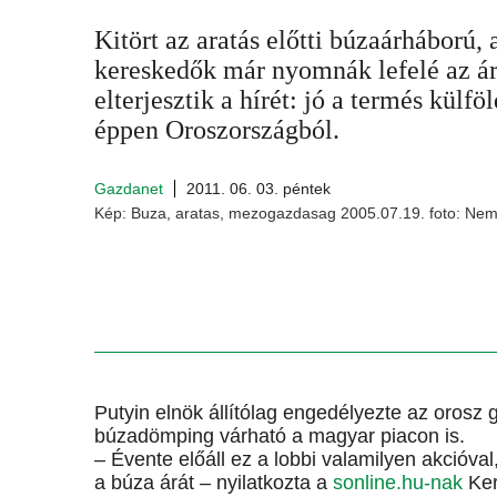
Kitört az aratás előtti búzaárháború, 
kereskedők már nyomnák lefelé az ár
elterjesztik a hírét: jó a termés külf
éppen Oroszországból.
Gazdanet
2011. 06. 03. péntek
Kép: Buza, aratas, mezogazdasag 2005.07.19. foto: Nem
Putyin elnök állítólag engedélyezte az orosz ga
búzadömping várható a magyar piacon is.
– Évente előáll ez a lobbi valamilyen akcióval,
a búza árát – nyilatkozta a
sonline.hu-nak
Ker