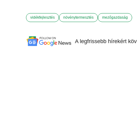
vidékfejlesztés
növénytermesztés
mezőgazdaság
A legfrissebb hírekért kö