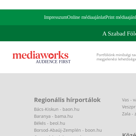
Impresszum
Online médiaajánlat
Print médiaajánl
A Szabad Föl
Portfóliónk minőségi ta
megjelenési lehetőséget
Regionális hírportálok
Vas - v
Veszpr
Bács-Kiskun - baon.hu
Zala - 
Baranya - bama.hu
Békés - beol.hu
Borsod-Abaúj-Zemplén - boon.hu
Közé