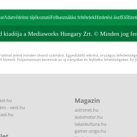
at
Adatvédelmi tájékoztató
Felhasználási feltételek
Hirdetési ászf
Előfizet
d kiadója a Mediaworks Hungary Zrt. © Minden jog fen
rtalmat jelent minden olvasó számára. Egyedülálló elérést, országos lefedettsége
 biztosít. Folyamatosan keressük az új irányokat és fejlődési lehetőségeket. Ez j
Magazin
aol.hu
ém - veol.hu
astronet.hu
zaol.hu
automotor.hu
lakaskultura.hu
gamer.origo.hu
let