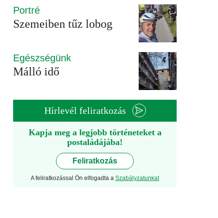
Portré
Szemeiben tűz lobog
Egészségünk
Málló idő
Hírlevél feliratkozás
Kapja meg a legjobb történeteket a
postaládájába!
Feliratkozás
A feliratkozással Ön elfogadta a
Szabályzatunkat