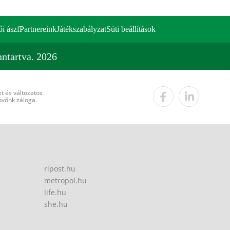
ői ászf
Partnereink
Játékszabályzat
Süti beállítások
ntartva. 2026
t és változatos
övőnk záloga.
ripost.hu
metropol.hu
life.hu
she.hu