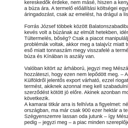
kereskedők érdeke, nem másé, hiszen a kenyé
a búza ára. A termelő előállítási költségei eg
áringadozást, csak az emelést, ha drágul a lisz
Forrás József többek között Balatonszabadib
kevés volt a búzának az elmúlt hetekben, idé
Túltermelés, bőség? Csak a piacot manipuláljá
problémák voltak, akkor meg a talajvíz miatt 
eső miatt tonnaszám megy visszafelé a termés
búza és Kínában is aszály van.
Valóban kitört az árháború, jegyzi meg Mészá
hozzáteszi, hogy ezen nem lepődött meg. – A 
Külföldről jelentős export várható, ezzel rioga
termést, akiknek azonnal meg kell szabadulni 
szerződést kötött jó előre. Akinek azonban mo
következik.
A kamarai titkár arra is felhívta a figyelmet:
országban, ma már csak 900 ezer hektár a ter
Szégyenszemre lassan oda jutunk – így Mész
pedig – jegyzi meg – a piac minden szereplő