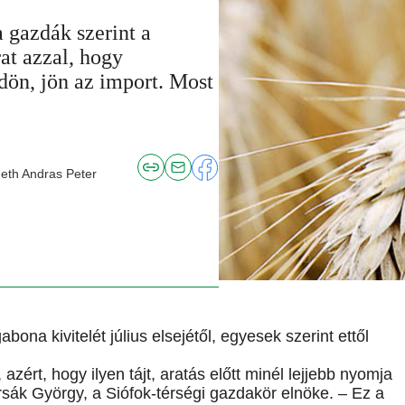
a gazdák szerint a
at azzal, hogy
öldön, jön az import. Most
eth Andras Peter
bona kivitelét július elsejétől, egyesek szerint ettől
 azért, hogy ilyen tájt, aratás előtt minél lejjebb nyomja
sák György, a Siófok-térségi gazdakör elnöke. – Ez a