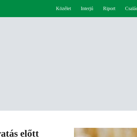
Közélet
Interjú
Riport
Csalá
atás előtt