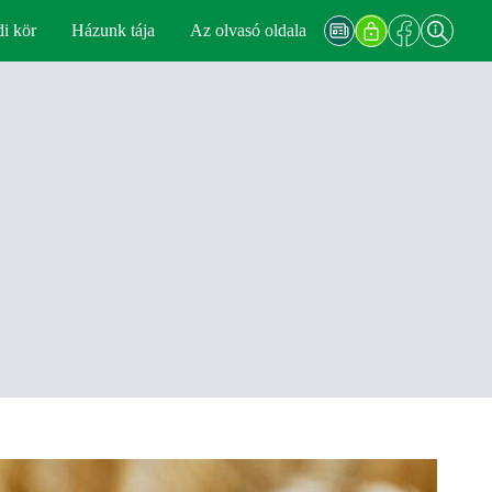
di kör
Házunk tája
Az olvasó oldala