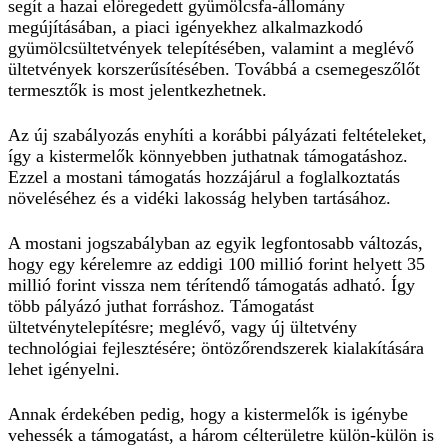
segít a hazai elöregedett gyümölcsfa-állomány
megújításában, a piaci igényekhez alkalmazkodó
gyümölcsültetvények telepítésében, valamint a meglévő
ültetvények korszerűsítésében. Továbbá a csemegeszőlőt
termesztők is most jelentkezhetnek.
Az új szabályozás enyhíti a korábbi pályázati feltételeket,
így a kistermelők könnyebben juthatnak támogatáshoz.
Ezzel a mostani támogatás hozzájárul a foglalkoztatás
növeléséhez és a vidéki lakosság helyben tartásához.
A mostani jogszabályban az egyik legfontosabb változás,
hogy egy kérelemre az eddigi 100 millió forint helyett 35
millió forint vissza nem térítendő támogatás adható. Így
több pályázó juthat forráshoz. Támogatást
ültetvénytelepítésre; meglévő, vagy új ültetvény
technológiai fejlesztésére; öntözőrendszerek kialakítására
lehet igényelni.
Annak érdekében pedig, hogy a kistermelők is igénybe
vehessék a támogatást, a három célterületre külön-külön is