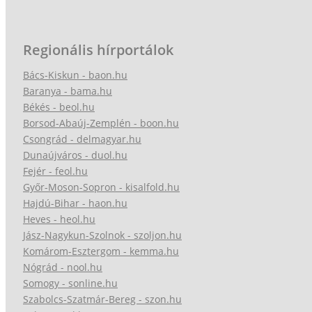
Regionális hírportálok
Bács-Kiskun - baon.hu
Baranya - bama.hu
Békés - beol.hu
Borsod-Abaúj-Zemplén - boon.hu
Csongrád - delmagyar.hu
Dunaújváros - duol.hu
Fejér - feol.hu
Győr-Moson-Sopron - kisalfold.hu
Hajdú-Bihar - haon.hu
Heves - heol.hu
Jász-Nagykun-Szolnok - szoljon.hu
Komárom-Esztergom - kemma.hu
Nógrád - nool.hu
Somogy - sonline.hu
Szabolcs-Szatmár-Bereg - szon.hu