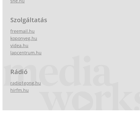
she.hu
Szolgáltatás
freemail.hu
koponyeg.hu
videa.hu
lapcentrum.hu
Rádió
radio1gong.hu
hirfm.hu