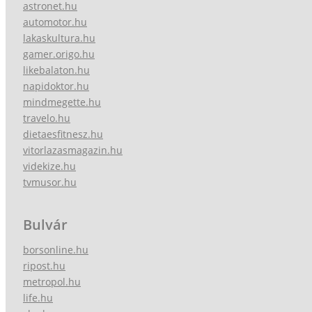
astronet.hu
automotor.hu
lakaskultura.hu
gamer.origo.hu
likebalaton.hu
napidoktor.hu
mindmegette.hu
travelo.hu
dietaesfitnesz.hu
vitorlazasmagazin.hu
videkize.hu
tvmusor.hu
Bulvár
borsonline.hu
ripost.hu
metropol.hu
life.hu