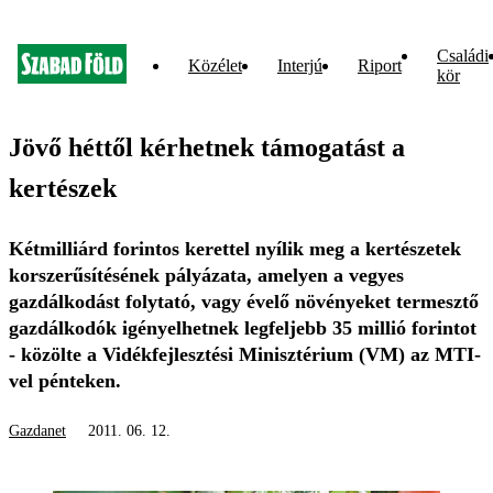
Családi
Közélet
Interjú
Riport
kör
Jövő héttől kérhetnek támogatást a
kertészek
Kétmilliárd forintos kerettel nyílik meg a kertészetek
korszerűsítésének pályázata, amelyen a vegyes
gazdálkodást folytató, vagy évelő növényeket termesztő
gazdálkodók igényelhetnek legfeljebb 35 millió forintot
- közölte a Vidékfejlesztési Minisztérium (VM) az MTI-
vel pénteken.
Gazdanet
2011. 06. 12.