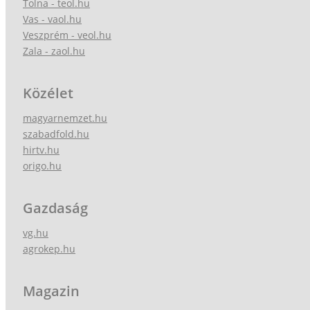
Tolna - teol.hu
Vas - vaol.hu
Veszprém - veol.hu
Zala - zaol.hu
Közélet
magyarnemzet.hu
szabadfold.hu
hirtv.hu
origo.hu
Gazdaság
vg.hu
agrokep.hu
Magazin