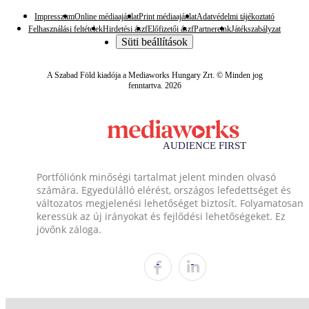
Impresszum
Online médiaajánlat
Print médiaajánlat
Adatvédelmi tájékoztató
Felhasználási feltételek
Hirdetési ászf
Előfizetői ászf
Partnereink
Játékszabályzat
Süti beállítások
A Szabad Föld kiadója a Mediaworks Hungary Zrt. © Minden jog
fenntartva. 2026
Portfóliónk minőségi tartalmat jelent minden olvasó
számára. Egyedülálló elérést, országos lefedettséget és
változatos megjelenési lehetőséget biztosít. Folyamatosan
keressük az új irányokat és fejlődési lehetőségeket. Ez
jövőnk záloga.