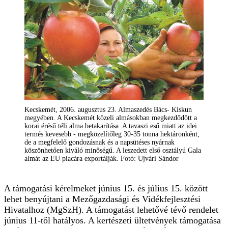
Kecskemét, 2006. augusztus 23. Almaszedés Bács- Kiskun
megyében. A Kecskemét közeli almásokban megkezdődött a
korai érésű téli alma betakarítása. A tavaszi eső miatt az idei
termés kevesebb - megközelítőleg 30-35 tonna hektáronként,
de a megfelelő gondozásnak és a napsütéses nyárnak
köszönhetően kiváló minőségű. A leszedett első osztályú Gala
almát az EU piacára exportálják. Fotó: Ujvári Sándor
A támogatási kérelmeket június 15. és július 15. között
lehet benyújtani a Mezőgazdasági és Vidékfejlesztési
Hivatalhoz (MgSzH). A támogatást lehetővé tévő rendelet
június 11-től hatályos. A kertészeti ültetvények támogatása