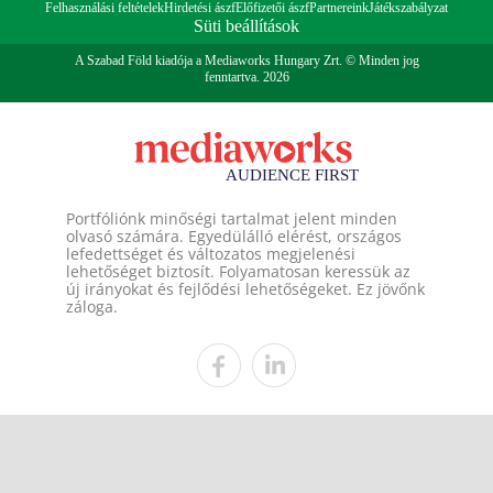
Felhasználási feltételek
Hirdetési ászf
Előfizetői ászf
Partnereink
Játékszabályzat
Süti beállítások
A Szabad Föld kiadója a Mediaworks Hungary Zrt. © Minden jog
fenntartva. 2026
Portfóliónk minőségi tartalmat jelent minden
olvasó számára. Egyedülálló elérést, országos
lefedettséget és változatos megjelenési
lehetőséget biztosít. Folyamatosan keressük az
új irányokat és fejlődési lehetőségeket. Ez jövőnk
záloga.