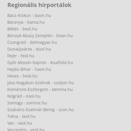
Regionális hírportálok
Bács-Kiskun - baon.hu
Baranya - bama.hu
Békés - beol.hu
Borsod-Abaúj-Zemplén - boon.hu
Csongrád - delmagyar.hu
Dunaújváros - duol.hu
Fejér - feol.hu
Győr-Moson-Sopron - kisalfold.hu
Hajdú-Bihar - haon.hu
Heves - heol.hu
Jász-Nagykun-Szolnok - szoljon.hu
Komárom-Esztergom - kemma.hu
Nógrád - nool.hu
Somogy - sonline.hu
Szabolcs-Szatmár-Bereg - szon.hu
Tolna - teol.hu
Vas - vaol.hu
Veszprém - veol.hu