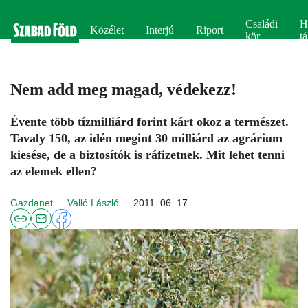
Családi
H
Közélet
Interjú
Riport
kör
tá
Nem add meg magad, védekezz!
Évente több tízmilliárd forint kárt okoz a természet.
Tavaly 150, az idén megint 30 milliárd az agrárium
kiesése, de a biztosítók is ráfizetnek. Mit lehet tenni
az elemek ellen?
Gazdanet
Valló László
2011. 06. 17.