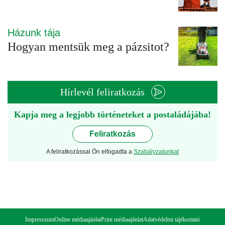
Házunk tája
Hogyan mentsük meg a pázsitot?
Hírlevél feliratkozás
Kapja meg a legjobb történeteket a postaládájába!
Feliratkozás
A feliratkozással Ön elfogadta a
Szabályzatunkat
Impresszum
Online médiaajánlat
Print médiaajánlat
Adatvédelmi tájékoztató