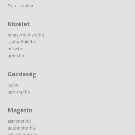
Zala - zaol.hu
Közélet
magyarnemzet.hu
szabadfold.hu
hirtv.hu
origo.hu
Gazdaság
vg.hu
agrokep.hu
Magazin
astronet.hu
automotor.hu
lakaskultura.hu