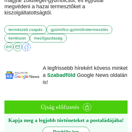
magyar zöldséget-gyümölcsöt, és egyúttal
megvédeni a hazai termesztőket a
kiszolgáltatottságtól.
természeti csapás
gyümölcs-gyümölcstermesztés
kertészet
mezőgazdaság
A legfrissebb hírekért kövess minket
a
Szabadföld
Google News oldalán
is!
Újság előfizetés
Kapja meg a legjobb történeteket a postaládájába!