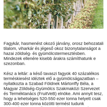
Fagykár, hasmenést okozó járvány, orosz behozatali
tilalom, viharkár és jégeső okoz bizonytalanságot a
hazai zöldség- és gyümölcstermesztésben.
Mindezek ellenére kisebb árakra számíthatunk e
szezonban.
Kész a leltár: a késő tavaszi fagyok 40 százalékos
terméskiesést idéztek elő a gyümölcságazatban –
nyilatkozta a Szabad Földnek Mártonffy Béla, a
Magyar Zöldség-Gyümölcs Szakmaközi Szervezet
és Terméktanács (FruitVeB) elnöke. Ami annyit tesz,
hogy a lehetséges 520-550 ezer tonna helyett csak
300-400 ezer tonna közötti termést tudunk