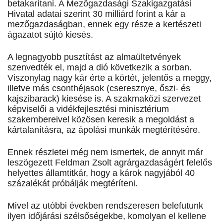
betakarítani. A Mezőgazdasági Szakigazgatási
Hivatal adatai szerint 30 milliárd forint a kár a
mezőgazdaságban, ennek egy része a kertészeti
ágazatot sújtó kiesés.
A legnagyobb pusztítást az almaültetvények
szenvedték el, majd a dió következik a sorban.
Viszonylag nagy kár érte a körtét, jelentős a meggy,
illetve más csonthéjasok (cseresznye, őszi- és
kajszibarack) kiesése is. A szakmaközi szervezet
képviselői a vidékfejlesztési minisztérium
szakembereivel közösen keresik a megoldást a
kártalanításra, az ápolási munkák megtérítésére.
Ennek részletei még nem ismertek, de annyit már
leszögezett Feldman Zsolt agrárgazdaságért felelős
helyettes államtitkár, hogy a károk nagyjából 40
százalékát próbálják megtéríteni.
Mivel az utóbbi években rendszeresen belefutunk
ilyen időjárási szélsőségekbe, komolyan el kellene