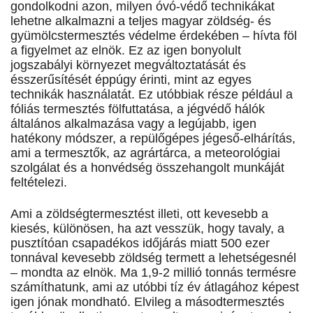
gondolkodni azon, milyen óvó-védő technikákat
lehetne alkalmazni a teljes magyar zöldség- és
gyümölcstermesztés védelme érdekében – hívta föl
a figyelmet az elnök. Ez az igen bonyolult
jogszabályi környezet megváltoztatását és
ésszerűsítését éppúgy érinti, mint az egyes
technikák használatát. Ez utóbbiak része például a
fóliás termesztés fölfuttatása, a jégvédő hálók
általános alkalmazása vagy a legújabb, igen
hatékony módszer, a repülőgépes jégeső-elhárítás,
ami a termesztők, az agrártárca, a meteorológiai
szolgálat és a honvédség összehangolt munkáját
feltételezi.
Ami a zöldségtermesztést illeti, ott kevesebb a
kiesés, különösen, ha azt vesszük, hogy tavaly, a
pusztítóan csapadékos időjárás miatt 500 ezer
tonnával kevesebb zöldség termett a lehetségesnél
– mondta az elnök. Ma 1,9-2 millió tonnás termésre
számíthatunk, ami az utóbbi tíz év átlagához képest
igen jónak mondható. Elvileg a másodtermesztés