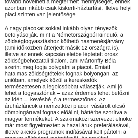
tovább növelheti a megtermelt mennyiséget, ennek
azonban inkább csak kiskerti-háztartási, illetve helyi
piaci szinten van jelentősége.
A nagy piacokat sokkal inkább olyan tényezők
befolyásolják, mint a Németországból kiinduló, a
zöldségfogyasztáshoz köthető hasmenésjárvány
(ami időközben átterjedt másik 12 országra is),
illetve az ennek kapcsán életbe léptetett orosz
zöldségbehozatali tilalom, ami Mártonffy Béla
szerint meg fogja bolygatni a piacot. Emiatt
hatalmas zöldségtételek fognak bolyongani az
unióban, amelyek közül a kereskedők
természetesen a legolcsóbbat választják. Ami jó
lehet a fogyasztónak – azaz érdemes lehet befőzni
az idén –, kevésbé jó a termesztőnek. Az
áruházláncok a nemzetközi piacon vásárolt olcsó
dömpingáruval fognak előállni, háttérbe szorítva a
magyar termékeket. A szakmaközi szervezet elnöke
már most figyelmeztet: a hazai áruk preferálásával,
illetve akciós programok indításával kell pártolni a