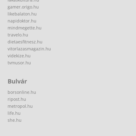
gamer.origo.hu
likebalaton.hu
napidoktor.hu
mindmegette.hu
travelo.hu
dietaesfitnesz.hu
vitorlazasmagazin.hu
videkize.hu
tvmusor.hu
Bulvár
borsonline.hu
ripost.hu
metropol.hu
life.hu
she.hu