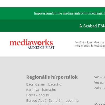
Impresszum
Online médiaajánlat
Print médiaajánl
A Szabad Föl
Portfóliónk minőségi ta
megjelenési lehetőséget
Regionális hírportálok
Vas - v
Veszpr
Bács-Kiskun - baon.hu
Zala - 
Baranya - bama.hu
Békés - beol.hu
Borsod-Abaúj-Zemplén - boon.hu
Közé