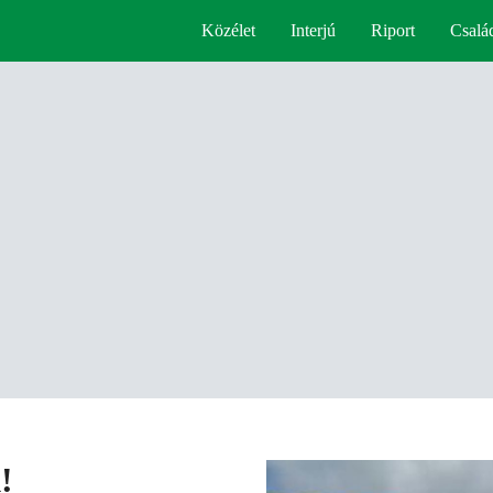
Közélet
Interjú
Riport
Csalá
!