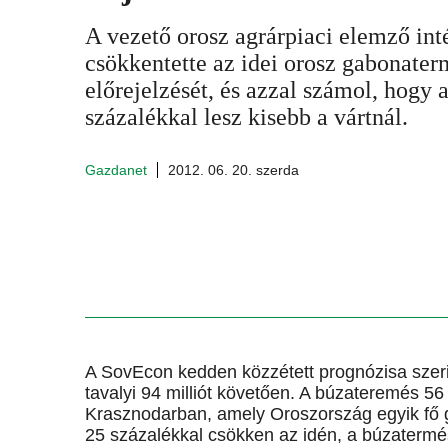
A vezető orosz agrárpiaci elemző int
csökkentette az idei orosz gabonate
előrejelzését, és azzal számol, hogy 
százalékkal lesz kisebb a vártnál.
Gazdanet
2012. 06. 20. szerda
A SovEcon kedden közzétett prognózisa szerin
tavalyi 94 milliót követően. A búzateremés 56 m
Krasznodarban, amely Oroszország egyik fő 
25 százalékkal csökken az idén, a búzatermés