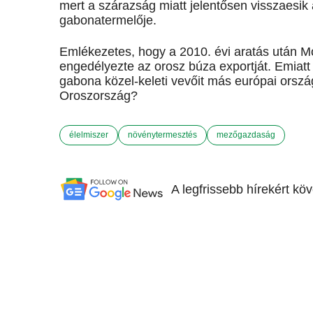
mert a szárazság miatt jelentősen visszaesi
gabonatermelője.
Emlékezetes, hogy a 2010. évi aratás után Mo
engedélyezte az orosz búza exportját. Emiatt
gabona közel-keleti vevőit más európai ország
Oroszország?
élelmiszer
növénytermesztés
mezőgazdaság
A legfrissebb hírekért kö