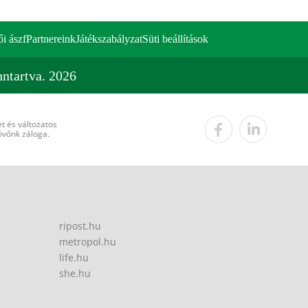
ői ászf
Partnereink
Játékszabályzat
Süti beállítások
ntartva. 2026
t és változatos
övőnk záloga.
ripost.hu
metropol.hu
life.hu
she.hu