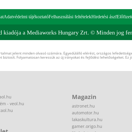
at
Adatvédelmi tájékoztató
Felhasználási feltételek
Hirdetési ászf
Előfizet
d kiadója a Mediaworks Hungary Zrt. © Minden jog fen
rtalmat jelent minden olvasó számára. Egyedülálló elérést, országos lefedettsége
 biztosít. Folyamatosan keressük az új irányokat és fejlődési lehetőségeket. Ez j
Magazin
aol.hu
ém - veol.hu
astronet.hu
zaol.hu
automotor.hu
lakaskultura.hu
gamer.origo.hu
let