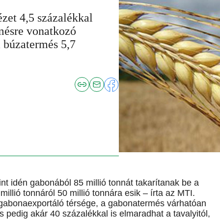
ézet 4,5 százalékkal
rmésre vonatkozó
a búzatermés 5,7
t idén gabonából 85 millió tonnát takarítanak be a
illió tonnáról 50 millió tonnára esik – írta az MTI.
gabonaexportáló térsége, a gabonatermés várhatóan
 pedig akár 40 százalékkal is elmaradhat a tavalyitól,