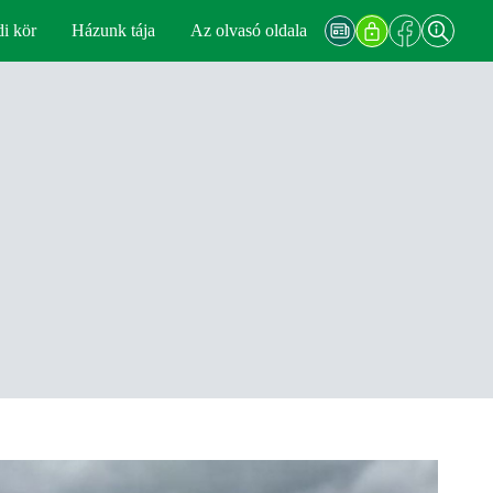
di kör
Házunk tája
Az olvasó oldala