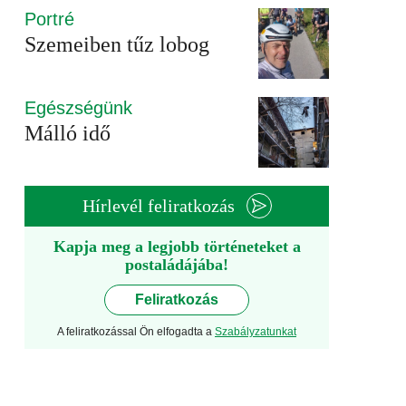
Portré
Szemeiben tűz lobog
Egészségünk
Málló idő
Hírlevél feliratkozás
Kapja meg a legjobb történeteket a
postaládájába!
Feliratkozás
A feliratkozással Ön elfogadta a
Szabályzatunkat