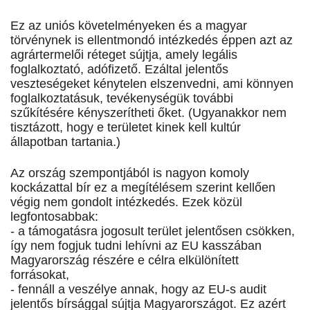
Ez az uniós követelményeken és a magyar
törvénynek is ellentmondó intézkedés éppen azt az
agrártermelői réteget sújtja, amely legális
foglalkoztató, adófizető. Ezáltal jelentős
veszteségeket kénytelen elszenvedni, ami könnyen
foglalkoztatásuk, tevékenységük további
szűkítésére kényszerítheti őket. (Ugyanakkor nem
tisztázott, hogy e területet kinek kell kultúr
állapotban tartania.)
Az ország szempontjából is nagyon komoly
kockázattal bír ez a megítélésem szerint kellően
végig nem gondolt intézkedés. Ezek közül
legfontosabbak:
- a támogatásra jogosult terület jelentősen csökken,
így nem fogjuk tudni lehívni az EU kasszában
Magyarország részére e célra elkülönített
forrásokat,
- fennáll a veszélye annak, hogy az EU-s audit
jelentős bírsággal sújtja Magyarországot. Ez azért