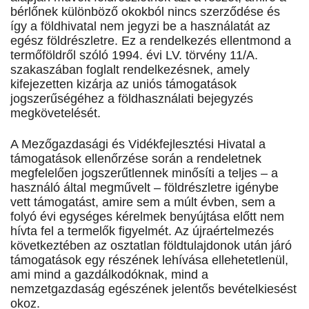
bérlőnek különböző okokból nincs szerződése és
így a földhivatal nem jegyzi be a használatát az
egész földrészletre. Ez a rendelkezés ellentmond a
termőföldről szóló 1994. évi LV. törvény 11/A.
szakaszában foglalt rendelkezésnek, amely
kifejezetten kizárja az uniós támogatások
jogszerűségéhez a földhasználati bejegyzés
megkövetelését.
A Mezőgazdasági és Vidékfejlesztési Hivatal a
támogatások ellenőrzése során a rendeletnek
megfelelően jogszerűtlennek minősíti a teljes – a
használó által megművelt – földrészletre igénybe
vett támogatást, amire sem a múlt évben, sem a
folyó évi egységes kérelmek benyújtása előtt nem
hívta fel a termelők figyelmét. Az újraértelmezés
következtében az osztatlan földtulajdonok után járó
támogatások egy részének lehívása ellehetetlenül,
ami mind a gazdálkodóknak, mind a
nemzetgazdaság egészének jelentős bevételkiesést
okoz.