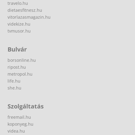
travelo.hu
dietaesfitnesz.hu
vitorlazasmagazin.hu
videkize.hu
tvmusor.hu
Bulvár
borsonline.hu
ripost.hu
metropol.hu
life.hu
she.hu
Szolgáltatás
freemail.hu
koponyeg.hu
videa.hu