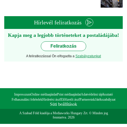
Hírlevél feliratkozás
Kapja meg a legjobb történeteket a postaládájába!
Feliratkozás
A feliratkozással Ön elfogadta a
Szabályzatunkat
Impresszum
Online médiaajánlat
Print médiaajánlat
Adatvédelmi tájékoztató
Felhasználási feltételek
Hirdetési ászf
Előfizetői ászf
Partnereink
Játékszabályzat
Süti beállítások
A Szabad Föld kiadója a Mediaworks Hungary Zrt. © Minden jog
fenntartva. 2026