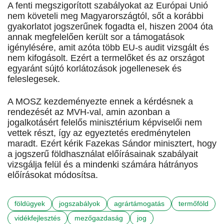
A fenti megszigorított szabályokat az Európai Unió
nem követeli meg Magyarországtól, sőt a korábbi
gyakorlatot jogszerűnek fogadta el, hiszen 2004 óta
annak megfelelően került sor a támogatások
igénylésére, amit azóta több EU-s audit vizsgált és
nem kifogásolt. Ezért a termelőket és az országot
egyaránt sújtó korlátozások jogellenesek és
feleslegesek.
A MOSZ kezdeményezte ennek a kérdésnek a
rendezését az MVH-val, amin azonban a
jogalkotásért felelős minisztérium képviselői nem
vettek részt, így az egyeztetés eredménytelen
maradt. Ezért kérik Fazekas Sándor minisztert, hogy
a jogszerű földhasználat előírásainak szabályait
vizsgálja felül és a mindenki számára hátrányos
előírásokat módosítsa.
földügyek
jogszabályok
agrártámogatás
termőföld
vidékfejlesztés
mezőgazdaság
jog