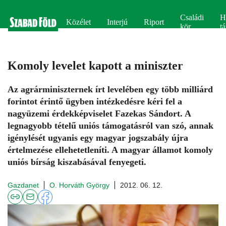
Családi
H
Közélet
Interjú
Riport
kör
tá
Komoly levelet kapott a miniszter
Az agrárminiszternek írt levelében egy több milliárd
forintot érintő ügyben intézkedésre kéri fel a
nagyüzemi érdekképviselet Fazekas Sándort. A
legnagyobb tételű uniós támogatásról van szó, annak
igénylését ugyanis egy magyar jogszabály újra
értelmezése ellehetetleníti. A magyar államot komoly
uniós bírság kiszabásával fenyegeti.
Gazdanet
O. Horváth György
2012. 06. 12.