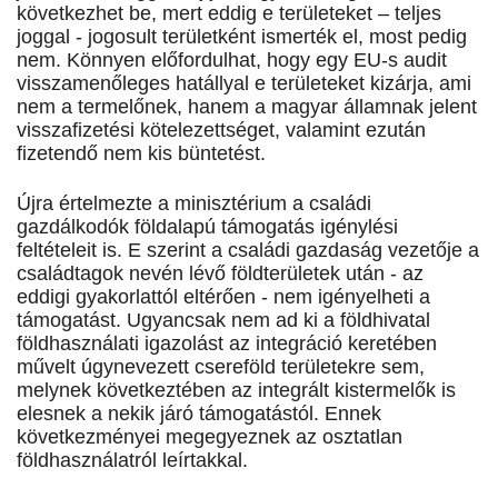
következhet be, mert eddig e területeket – teljes
joggal - jogosult területként ismerték el, most pedig
nem. Könnyen előfordulhat, hogy egy EU-s audit
visszamenőleges hatállyal e területeket kizárja, ami
nem a termelőnek, hanem a magyar államnak jelent
visszafizetési kötelezettséget, valamint ezután
fizetendő nem kis büntetést.
Újra értelmezte a minisztérium a családi
gazdálkodók földalapú támogatás igénylési
feltételeit is. E szerint a családi gazdaság vezetője a
családtagok nevén lévő földterületek után - az
eddigi gyakorlattól eltérően - nem igényelheti a
támogatást. Ugyancsak nem ad ki a földhivatal
földhasználati igazolást az integráció keretében
művelt úgynevezett csereföld területekre sem,
melynek következtében az integrált kistermelők is
elesnek a nekik járó támogatástól. Ennek
következményei megegyeznek az osztatlan
földhasználatról leírtakkal.