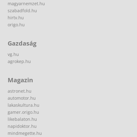
magyarnemzet.hu
szabadfold.hu
hirtv.hu
origo.hu
Gazdaság
vg.hu
agrokep.hu
Magazin
astronet.hu
automotor.hu
lakaskultura.hu
gamer.origo.hu
likebalaton.hu
napidoktor.hu
mindmegette.hu