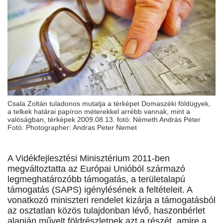
Csala Zoltán tuladonos mutatja a térképet Domaszéki földügyek,
a telkek határai papíron méterekkel arrébb vannak, mint a
valóságban, térképek 2009.08.13. fotó: Németh András Péter
Fotó: Photographer: Andras Peter Nemet
A Vidékfejlesztési Minisztérium 2011-ben
megváltoztatta az Európai Unióból származó
legmeghatározóbb támogatás, a területalapú
támogatás (SAPS) igénylésének a feltételeit. A
vonatkozó miniszteri rendelet kizárja a támogatásból
az osztatlan közös tulajdonban lévő, haszonbérlet
alapján művelt földrészletnek azt a részét, amire a