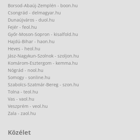
Borsod-Abaúj-Zemplén - boon.hu
Csongrád - delmagyar.hu
Dunaújváros - duol.hu
Fejér - feol.hu
Győr-Moson-Sopron - kisalfold.hu
Hajdú-Bihar - haon.hu
Heves - heol.hu
Jász-Nagykun-Szolnok - szoljon.hu
Komárom-Esztergom - kemma.hu
Nógrád - nool.hu
Somogy - sonline.hu
Szabolcs-Szatmár-Bereg - szon.hu
Tolna - teol.hu
Vas - vaol.hu
Veszprém - veol.hu
Zala - zaol.hu
Közélet