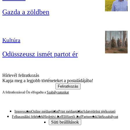
Gazda a zöldben
Kultúra
Odüsszeusz ismét partot ér
Hírlevél feliratkozás
Kapja meg a legjobb történeteket a postaládájába!
Feliratkozás
A feliratkozással Ön elfogadta a
Szabályzatunkat
Impresszum
Online médiaajánlat
Print médiaajánlat
Adatvédelmi tájékoztató
Felhasználási feltételek
Hirdetési ászf
Előfizetői ászf
Partnereink
Játékszabályzat
Süti beállítások