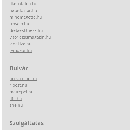
likebalaton.hu
napidoktor.hu
mindmegette.hu
travelo.hu
dietaesfitnesz.hu
vitorlazasmagazin.hu
videkize.hu
tvmusor.hu
Bulvár
borsonline.hu
ripost.hu
metropol.hu
life.hu
she.hu
Szolgáltatás