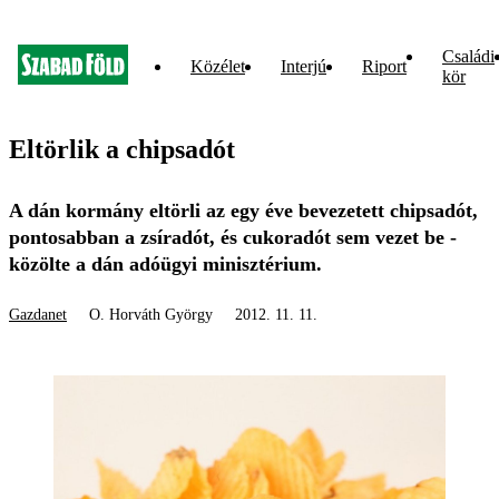
Családi
Közélet
Interjú
Riport
kör
Eltörlik a chipsadót
A dán kormány eltörli az egy éve bevezetett chipsadót,
pontosabban a zsíradót, és cukoradót sem vezet be -
közölte a dán adóügyi minisztérium.
Gazdanet
O. Horváth György
2012. 11. 11.