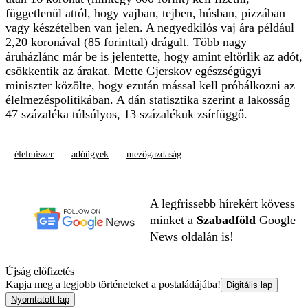
függetlenül attól, hogy vajban, tejben, húsban, pizzában
vagy készételben van jelen. A negyedkilós vaj ára például
2,20 koronával (85 forinttal) drágult. Több nagy
áruházlánc már be is jelentette, hogy amint eltörlik az adót,
csökkentik az árakat. Mette Gjerskov egészségügyi
miniszter közölte, hogy ezután mással kell próbálkozni az
élelmezéspolitikában. A dán statisztika szerint a lakosság
47 százaléka túlsúlyos, 13 százalékuk zsírfüggő.
élelmiszer
adóügyek
mezőgazdaság
A legfrissebb hírekért kövess
minket a
Szabadföld
Google
News oldalán is!
Újság előfizetés
Kapja meg a legjobb történeteket a postaládájába!
Digitális lap
Nyomtatott lap