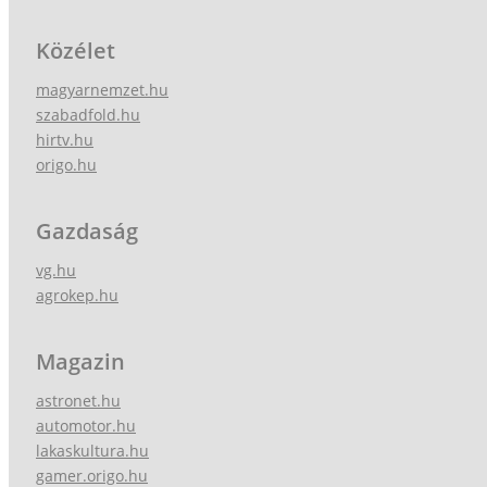
Közélet
magyarnemzet.hu
szabadfold.hu
hirtv.hu
origo.hu
Gazdaság
vg.hu
agrokep.hu
Magazin
astronet.hu
automotor.hu
lakaskultura.hu
gamer.origo.hu