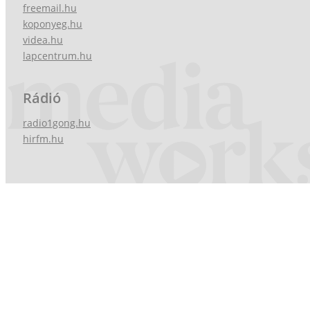
freemail.hu
koponyeg.hu
videa.hu
lapcentrum.hu
Rádió
radio1gong.hu
hirfm.hu