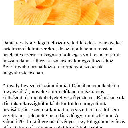
Dánia tavaly a világon először vetett ki adót a zsírsavakat
tartalmazó élelmiszerekre, de az új adónem a mostani
bejelentés szerint túlságosan költséges volt, és nem járult
hozzá a dánok étkezési szokásainak megváltozásához.
Azért tovább próbálkozik a kormány a szokások
megváltoztatásában.
A tavaly bevezetett zsíradó miatt Dániában emelkedett a
fogyasztói ár, növelte a termelők adminisztrációs
költségeit, és munkahelyeket veszélyeztetett. Ráadásul sok
dán takarékosságból inkább külföldön bonyolította
bevásárlását. Ezen okok miatt a tervezett cukoradót sem
vezetik be - jelentette be a dán adóügyi minisztérium. A
zsíradó 2011 októbere óta érvényes, egy kilogramm zsírsav
után 16 koronát (mintegy 600 forint) kell fizetni,