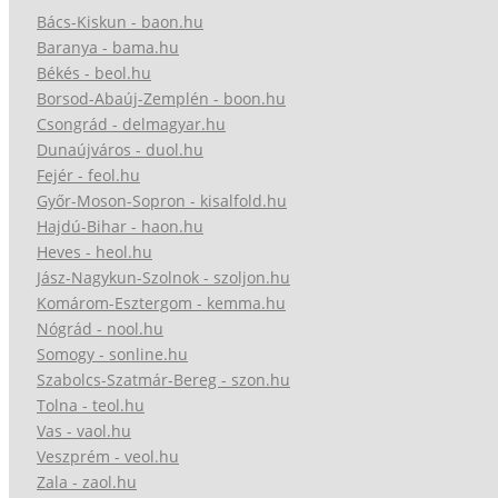
Bács-Kiskun - baon.hu
Baranya - bama.hu
Békés - beol.hu
Borsod-Abaúj-Zemplén - boon.hu
Csongrád - delmagyar.hu
Dunaújváros - duol.hu
Fejér - feol.hu
Győr-Moson-Sopron - kisalfold.hu
Hajdú-Bihar - haon.hu
Heves - heol.hu
Jász-Nagykun-Szolnok - szoljon.hu
Komárom-Esztergom - kemma.hu
Nógrád - nool.hu
Somogy - sonline.hu
Szabolcs-Szatmár-Bereg - szon.hu
Tolna - teol.hu
Vas - vaol.hu
Veszprém - veol.hu
Zala - zaol.hu