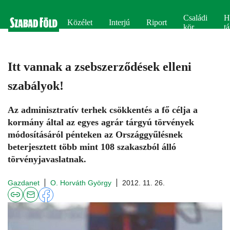
Családi
H
Közélet
Interjú
Riport
kör
tá
Itt vannak a zsebszerződések elleni
szabályok!
Az adminisztratív terhek csökkentés a fő célja a
kormány által az egyes agrár tárgyú törvények
módosításáról pénteken az Országgyűlésnek
beterjesztett több mint 108 szakaszból álló
törvényjavaslatnak.
Gazdanet
O. Horváth György
2012. 11. 26.