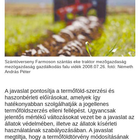
Szántóverseny Farmoson szántás eke traktor mezõgazdaság
mezögazdaság gazdálkodás falu vidék 2008.07.26. fotó: Németh
András Péter
A javaslat pontosítja a termőföld-szerzési és
haszonbérleti előírásokat, amelyek így
hatékonyabban szolgálhatják a jogellenes
termőföldszerzés elleni fellépést. Ugyancsak
jelentős mértékű változásokat vezet be a javaslat az
állatok védelmében, illetve az állatok kísérleti
használatának szabályozásában. A javaslat
megtiltja, hogy a termőföldtörvény módosításának