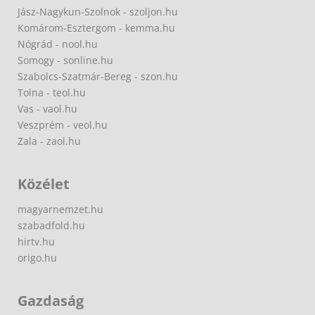
Jász-Nagykun-Szolnok - szoljon.hu
Komárom-Esztergom - kemma.hu
Nógrád - nool.hu
Somogy - sonline.hu
Szabolcs-Szatmár-Bereg - szon.hu
Tolna - teol.hu
Vas - vaol.hu
Veszprém - veol.hu
Zala - zaol.hu
Közélet
magyarnemzet.hu
szabadfold.hu
hirtv.hu
origo.hu
Gazdaság