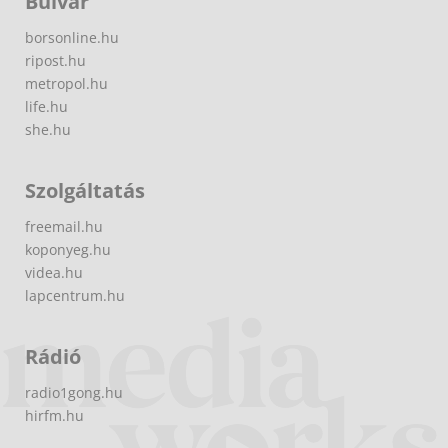
Bulvár
borsonline.hu
ripost.hu
metropol.hu
life.hu
she.hu
Szolgáltatás
freemail.hu
koponyeg.hu
videa.hu
lapcentrum.hu
Rádió
radio1gong.hu
hirfm.hu