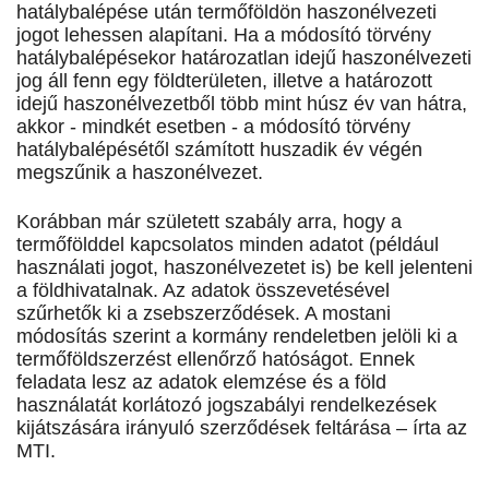
hatálybalépése után termőföldön haszonélvezeti
jogot lehessen alapítani. Ha a módosító törvény
hatálybalépésekor határozatlan idejű haszonélvezeti
jog áll fenn egy földterületen, illetve a határozott
idejű haszonélvezetből több mint húsz év van hátra,
akkor - mindkét esetben - a módosító törvény
hatálybalépésétől számított huszadik év végén
megszűnik a haszonélvezet.
Korábban már született szabály arra, hogy a
termőfölddel kapcsolatos minden adatot (például
használati jogot, haszonélvezetet is) be kell jelenteni
a földhivatalnak. Az adatok összevetésével
szűrhetők ki a zsebszerződések. A mostani
módosítás szerint a kormány rendeletben jelöli ki a
termőföldszerzést ellenőrző hatóságot. Ennek
feladata lesz az adatok elemzése és a föld
használatát korlátozó jogszabályi rendelkezések
kijátszására irányuló szerződések feltárása – írta az
MTI.