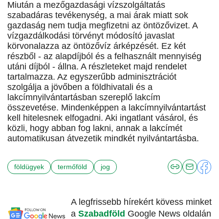
Miután a mezőgazdasági vízszolgáltatás
szabadáras tevékenység, a mai árak miatt sok
gazdaság nem tudja megfizetni az öntözővizet. A
vízgazdálkodási törvényt módosító javaslat
körvonalazza az öntözővíz árképzését. Ez két
részből - az alapdíjból és a felhasznált mennyiség
utáni díjból - állna. A részleteket majd rendelet
tartalmazza. Az egyszerűbb adminisztrációt
szolgálja a jövőben a földhivatali és a
lakcímnyilvántartásban szereplő lakcím
összevetése. Mindenképpen a lakcímnyilvántartást
kell hitelesnek elfogadni. Aki ingatlant vásárol, és
közli, hogy abban fog lakni, annak a lakcímét
automatikusan átvezetik mindkét nyilvántartásba.
földügyek
termőföld
jog
A legfrissebb hírekért kövess minket
a
Szabadföld
Google News oldalán