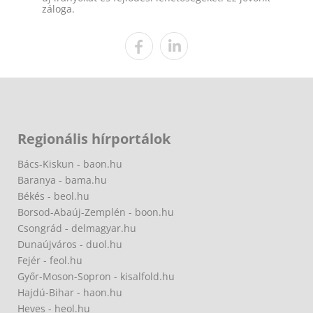
záloga.
Regionális hírportálok
Bács-Kiskun - baon.hu
Baranya - bama.hu
Békés - beol.hu
Borsod-Abaúj-Zemplén - boon.hu
Csongrád - delmagyar.hu
Dunaújváros - duol.hu
Fejér - feol.hu
Győr-Moson-Sopron - kisalfold.hu
Hajdú-Bihar - haon.hu
Heves - heol.hu