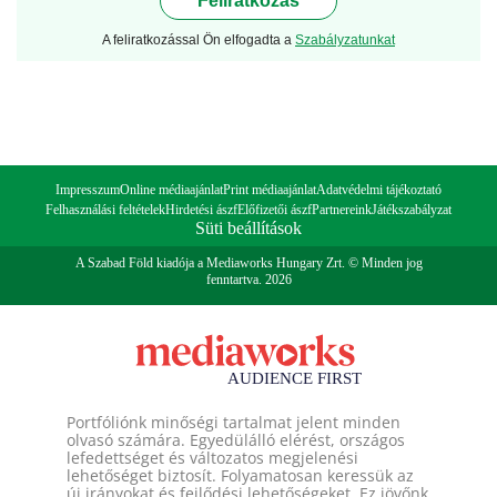
Feliratkozás
A feliratkozással Ön elfogadta a
Szabályzatunkat
Impresszum
Online médiaajánlat
Print médiaajánlat
Adatvédelmi tájékoztató
Felhasználási feltételek
Hirdetési ászf
Előfizetői ászf
Partnereink
Játékszabályzat
Süti beállítások
A Szabad Föld kiadója a Mediaworks Hungary Zrt. © Minden jog
fenntartva. 2026
Portfóliónk minőségi tartalmat jelent minden
olvasó számára. Egyedülálló elérést, országos
lefedettséget és változatos megjelenési
lehetőséget biztosít. Folyamatosan keressük az
új irányokat és fejlődési lehetőségeket. Ez jövőnk