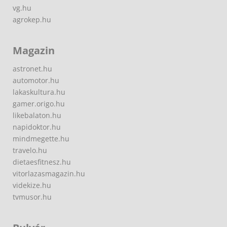
vg.hu
agrokep.hu
Magazin
astronet.hu
automotor.hu
lakaskultura.hu
gamer.origo.hu
likebalaton.hu
napidoktor.hu
mindmegette.hu
travelo.hu
dietaesfitnesz.hu
vitorlazasmagazin.hu
videkize.hu
tvmusor.hu