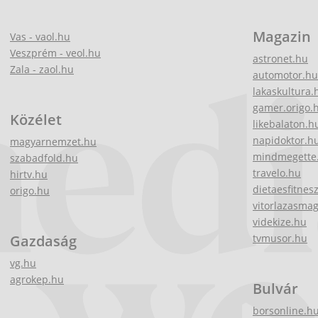
Magazin
Vas - vaol.hu
Veszprém - veol.hu
astronet.hu
Zala - zaol.hu
automotor.hu
lakaskultura.
gamer.origo.
Közélet
likebalaton.h
napidoktor.h
magyarnemzet.hu
mindmegette
szabadfold.hu
travelo.hu
hirtv.hu
dietaesfitnes
origo.hu
vitorlazasma
videkize.hu
Gazdaság
tvmusor.hu
vg.hu
agrokep.hu
Bulvár
borsonline.h