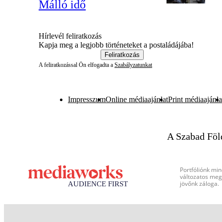
Málló idő
Hírlevél feliratkozás
Kapja meg a legjobb történeteket a postaládájába!
Feliratkozás
A feliratkozással Ön elfogadta a
Szabályzatunkat
Impresszum
Online médiaajánlat
Print médiaajánla
A Szabad Föl
Portfóliónk min
változatos megj
jövőnk záloga.