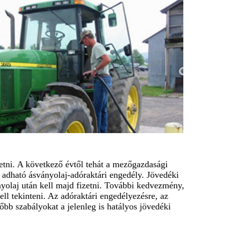
zetni. A következő évtől tehát a mezőgazdasági
 is adható ásványolaj-adóraktári engedély. Jövedéki
nyolaj után kell majd fizetni. További kedvezmény,
ell tekinteni. Az adóraktári engedélyezésre, az
őbb szabályokat a jelenleg is hatályos jövedéki