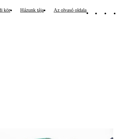
di kör
Házunk tája
Az olvasó oldala