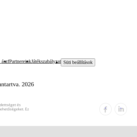
 ászf
Partnereink
Játékszabályzat
Süti beállítások
ntartva. 2026
edettséget és
 lehetőségeket. Ez