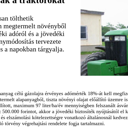
ják a traktorokat
san tölthetik
n megtermelt növényből
déki adóról és a jövedéki
nymódosítás tervezete
s a napokban tárgyalja.
zemanyag célú gázolajra érvényes adómérték 18%-át kell megfi
- termelt alapanyagból, tiszta növényi olajat előállító üzemre
állított, maximum 97 liter/ha/év mennyiségben felszanált ásvá
 500.000 forintot, akkor a jövedéki biztosíték nyújtásától el k
i és elszámolási kötelezettségre vonatkozó általánosnál kedvez
ó törvény végrehajtási rendelete fogja tartalmazni.