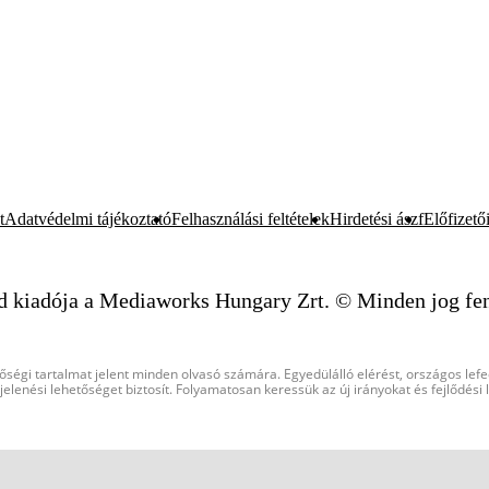
t
Adatvédelmi tájékoztató
Felhasználási feltételek
Hirdetési ászf
Előfizetői
d kiadója a Mediaworks Hungary Zrt. © Minden jog fen
őségi tartalmat jelent minden olvasó számára. Egyedülálló elérést, országos lef
elenési lehetőséget biztosít. Folyamatosan keressük az új irányokat és fejlődési