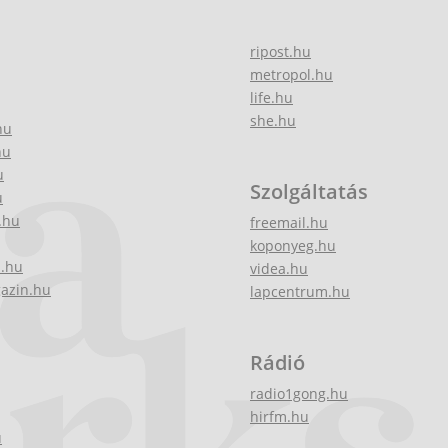
ripost.hu
metropol.hu
life.hu
she.hu
hu
hu
u
Szolgáltatás
u
.hu
freemail.hu
koponyeg.hu
z.hu
videa.hu
gazin.hu
lapcentrum.hu
Rádió
radio1gong.hu
hirfm.hu
u