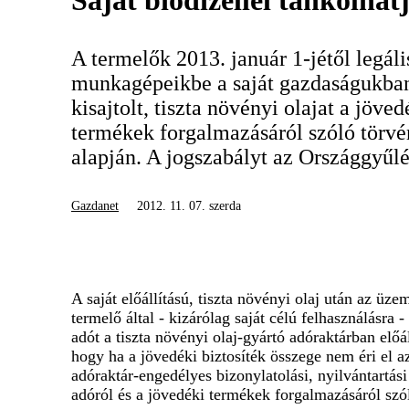
Saját biodízellel tankolhat
A termelők 2013. január 1-jétől legáli
munkagépeikbe a saját gazdaságukba
kisajtolt, tiszta növényi olajat a jöve
termékek forgalmazásáról szóló törvé
alapján. A jogszabályt az Országgyűlé
Gazdanet
2012. 11. 07. szerda
A saját előállítású, tiszta növényi olaj után az ü
termelő által - kizárólag saját célú felhasználásra 
adót a tiszta növényi olaj-gyártó adóraktárban elő
hogy ha a jövedéki biztosíték összege nem éri el az
adóraktár-engedélyes bizonylatolási, nyilvántartás
adóról és a jövedéki termékek forgalmazásáról szól