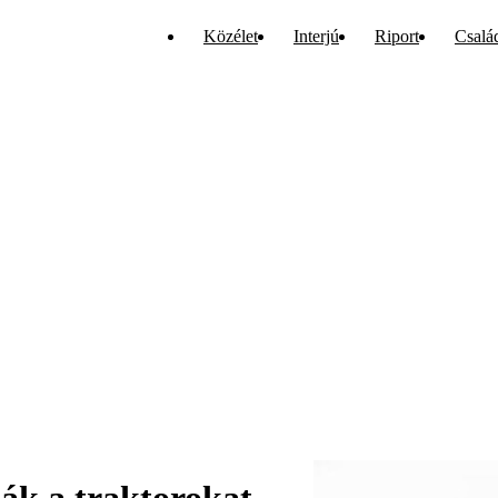
Közélet
Interjú
Riport
Csalá