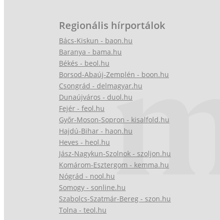
Regionális hírportálok
Bács-Kiskun - baon.hu
Baranya - bama.hu
Békés - beol.hu
Borsod-Abaúj-Zemplén - boon.hu
Csongrád - delmagyar.hu
Dunaújváros - duol.hu
Fejér - feol.hu
Győr-Moson-Sopron - kisalfold.hu
Hajdú-Bihar - haon.hu
Heves - heol.hu
Jász-Nagykun-Szolnok - szoljon.hu
Komárom-Esztergom - kemma.hu
Nógrád - nool.hu
Somogy - sonline.hu
Szabolcs-Szatmár-Bereg - szon.hu
Tolna - teol.hu