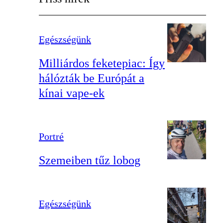
Egészségünk
Milliárdos feketepiac: Így
hálózták be Európát a
kínai vape-ek
Portré
Szemeiben tűz lobog
Egészségünk