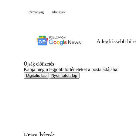
üzemanyag
adóügyek
A legfrissebb hír
Újság előfizetés
Kapja meg a legjobb történeteket a postaládájába!
Digitális lap
Nyomtatott lap
Friss hírek