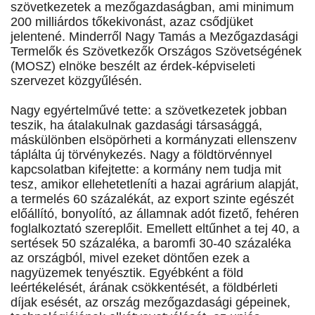
szövetkezetek a mezőgazdaságban, ami minimum
200 milliárdos tőkekivonást, azaz csődjüket
jelentené. Minderről Nagy Tamás a Mezőgazdasági
Termelők és Szövetkezők Országos Szövetségének
(MOSZ) elnöke beszélt az érdek-képviseleti
szervezet közgyűlésén.
Nagy egyértelművé tette: a szövetkezetek jobban
teszik, ha átalakulnak gazdasági társasággá,
máskülönben elsöpörheti a kormányzati ellenszenv
táplálta új törvénykezés. Nagy a földtörvénnyel
kapcsolatban kifejtette: a kormány nem tudja mit
tesz, amikor ellehetetleníti a hazai agrárium alapját,
a termelés 60 százalékát, az export szinte egészét
előállító, bonyolító, az államnak adót fizető, fehéren
foglalkoztató szereplőit. Emellett eltűnhet a tej 40, a
sertések 50 százaléka, a baromfi 30-40 százaléka
az országból, mivel ezeket döntően ezek a
nagyüzemek tenyésztik. Egyébként a föld
leértékelését, árának csökkentését, a földbérleti
díjak esését, az ország mezőgazdasági gépeinek,