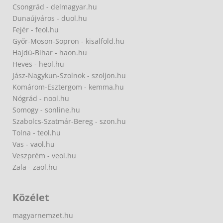
Csongrád - delmagyar.hu
Dunaújváros - duol.hu
Fejér - feol.hu
Győr-Moson-Sopron - kisalfold.hu
Hajdú-Bihar - haon.hu
Heves - heol.hu
Jász-Nagykun-Szolnok - szoljon.hu
Komárom-Esztergom - kemma.hu
Nógrád - nool.hu
Somogy - sonline.hu
Szabolcs-Szatmár-Bereg - szon.hu
Tolna - teol.hu
Vas - vaol.hu
Veszprém - veol.hu
Zala - zaol.hu
Közélet
magyarnemzet.hu