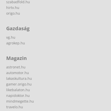
szabadfold.hu
hirtv.hu
origo.hu
Gazdaság
vg.hu
agrokep.hu
Magazin
astronet.hu
automotor.hu
lakaskultura.hu
gamer.origo.hu
likebalaton.hu
napidoktor.hu
mindmegette.hu
travelo.hu