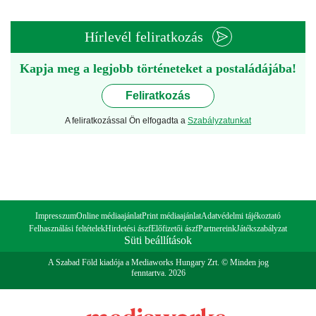
Hírlevél feliratkozás
Kapja meg a legjobb történeteket a postaládájába!
Feliratkozás
A feliratkozással Ön elfogadta a
Szabályzatunkat
Impresszum
Online médiaajánlat
Print médiaajánlat
Adatvédelmi tájékoztató
Felhasználási feltételek
Hirdetési ászf
Előfizetői ászf
Partnereink
Játékszabályzat
Süti beállítások
A Szabad Föld kiadója a Mediaworks Hungary Zrt. © Minden jog
fenntartva. 2026