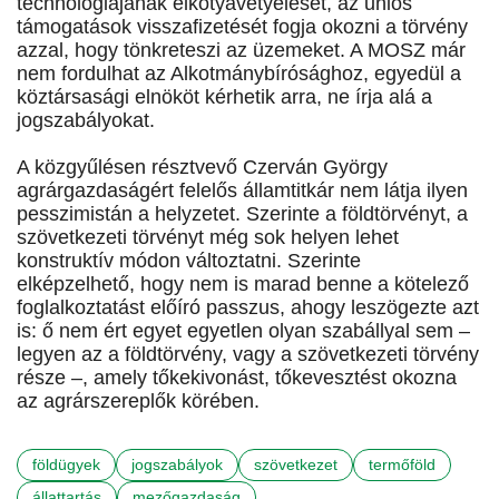
technológiájának elkótyavetyélését, az uniós
támogatások visszafizetését fogja okozni a törvény
azzal, hogy tönkreteszi az üzemeket. A MOSZ már
nem fordulhat az Alkotmánybírósághoz, egyedül a
köztársasági elnököt kérhetik arra, ne írja alá a
jogszabályokat.
A közgyűlésen résztvevő Czerván György
agrárgazdaságért felelős államtitkár nem látja ilyen
pesszimistán a helyzetet. Szerinte a földtörvényt, a
szövetkezeti törvényt még sok helyen lehet
konstruktív módon változtatni. Szerinte
elképzelhető, hogy nem is marad benne a kötelező
foglalkoztatást előíró passzus, ahogy leszögezte azt
is: ő nem ért egyet egyetlen olyan szabállyal sem –
legyen az a földtörvény, vagy a szövetkezeti törvény
része –, amely tőkekivonást, tőkevesztést okozna
az agrárszereplők körében.
földügyek
jogszabályok
szövetkezet
termőföld
állattartás
mezőgazdaság