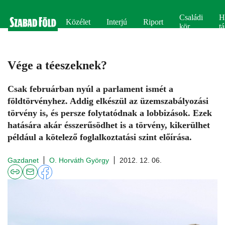
Családi
H
Közélet
Interjú
Riport
kör
tá
Vége a téeszeknek?
Csak februárban nyúl a parlament ismét a
földtörvényhez. Addig elkészül az üzemszabályozási
törvény is, és persze folytatódnak a lobbizások. Ezek
hatására akár ésszerűsödhet is a törvény, kikerülhet
például a kötelező foglalkoztatási szint előírása.
Gazdanet
O. Horváth György
2012. 12. 06.