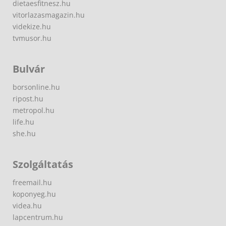
dietaesfitnesz.hu
vitorlazasmagazin.hu
videkize.hu
tvmusor.hu
Bulvár
borsonline.hu
ripost.hu
metropol.hu
life.hu
she.hu
Szolgáltatás
freemail.hu
koponyeg.hu
videa.hu
lapcentrum.hu