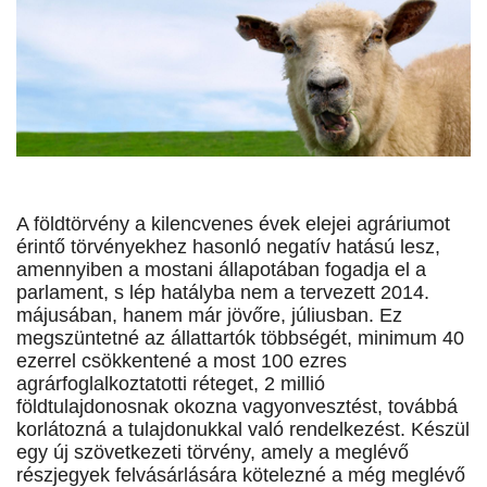
A földtörvény a kilencvenes évek elejei agráriumot
érintő törvényekhez hasonló negatív hatású lesz,
amennyiben a mostani állapotában fogadja el a
parlament, s lép hatályba nem a tervezett 2014.
májusában, hanem már jövőre, júliusban. Ez
megszüntetné az állattartók többségét, minimum 40
ezerrel csökkentené a most 100 ezres
agrárfoglalkoztatotti réteget, 2 millió
földtulajdonosnak okozna vagyonvesztést, továbbá
korlátozná a tulajdonukkal való rendelkezést. Készül
egy új szövetkezeti törvény, amely a meglévő
részjegyek felvásárlására kötelezné a még meglévő