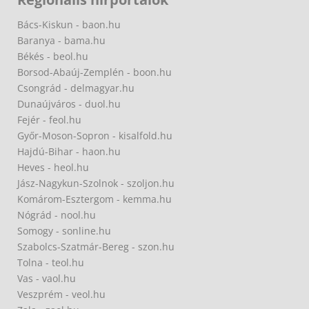
Bács-Kiskun - baon.hu
Baranya - bama.hu
Békés - beol.hu
Borsod-Abaúj-Zemplén - boon.hu
Csongrád - delmagyar.hu
Dunaújváros - duol.hu
Fejér - feol.hu
Győr-Moson-Sopron - kisalfold.hu
Hajdú-Bihar - haon.hu
Heves - heol.hu
Jász-Nagykun-Szolnok - szoljon.hu
Komárom-Esztergom - kemma.hu
Nógrád - nool.hu
Somogy - sonline.hu
Szabolcs-Szatmár-Bereg - szon.hu
Tolna - teol.hu
Vas - vaol.hu
Veszprém - veol.hu