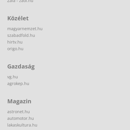
Zala - zaol.hu
Közélet
magyarnemzet.hu
szabadfold.hu
hirtv.hu
origo.hu
Gazdaság
vg.hu
agrokep.hu
Magazin
astronet.hu
automotor.hu
lakaskultura.hu