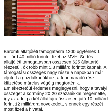
Baromfi állatjóléti támogatásra 1200 ügyfélnek 1
milliárd 40 millió forintot fizet az MVH. Sertés
állatjóléti támogatásban összesen 625 állattartó
részesül, ők több mint 1,8 milliárd forintot kapnak. A
támogatási összegek nagy része a napokban már
eljutott a gazdálkodókhoz, a fennmaradó rész
kifizetése március végéig megtörténik.
Emlékeztetőül érdemes megjegyezni, hogy a tavalyi
összeget a kormány 20-20 százalékkal megemelte,
így az addig a két állatfajra összesen jutó 10 milliárd
forint 12 milliárdra növekedett, s ennek egy részét
most fizeti a hivatal.