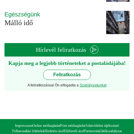
Egészségünk
Málló idő
Hírlevél feliratkozás
Kapja meg a legjobb történeteket a postaládájába!
Feliratkozás
A feliratkozással Ön elfogadta a
Szabályzatunkat
Impresszum
Online médiaajánlat
Print médiaajánlat
Adatvédelmi tájékoztató
Felhasználási feltételek
Hirdetési ászf
Előfizetői ászf
Partnereink
Játékszabályzat