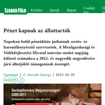
Családi
H
Közélet
Interjú
Riport
kör
tá
Pénzt kapnak az állattartók
Napokon belül pénzükhöz juthatnak sertés- és
baromfitenyésztő szervezetek. A Mezőgazdasági és
Vidékfejlesztési Hivatal március utolsó napjáig
kifizeti számukra a 2012. év negyedik negyedévére
járó állatjóléti támogatások összegét.
Gazdanet
O. Horváth György
2013. 03. 25.