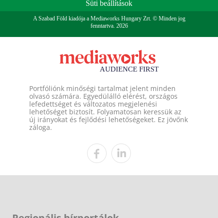
Süti beállítások
A Szabad Föld kiadója a Mediaworks Hungary Zrt. © Minden jog
fenntartva. 2026
Portfóliónk minőségi tartalmat jelent minden
olvasó számára. Egyedülálló elérést, országos
lefedettséget és változatos megjelenési
lehetőséget biztosít. Folyamatosan keressük az
új irányokat és fejlődési lehetőségeket. Ez jövőnk
záloga.
Regionális hírportálok