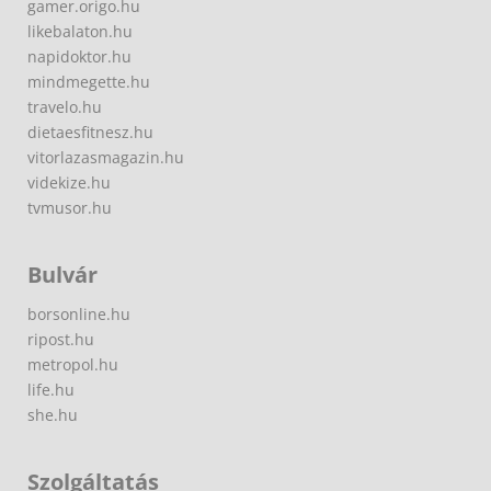
gamer.origo.hu
likebalaton.hu
napidoktor.hu
mindmegette.hu
travelo.hu
dietaesfitnesz.hu
vitorlazasmagazin.hu
videkize.hu
tvmusor.hu
Bulvár
borsonline.hu
ripost.hu
metropol.hu
life.hu
she.hu
Szolgáltatás