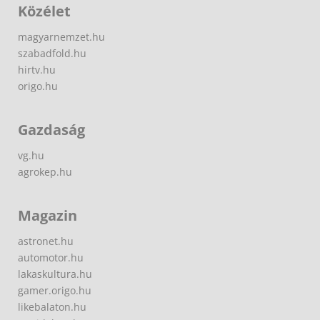
Közélet
magyarnemzet.hu
szabadfold.hu
hirtv.hu
origo.hu
Gazdaság
vg.hu
agrokep.hu
Magazin
astronet.hu
automotor.hu
lakaskultura.hu
gamer.origo.hu
likebalaton.hu