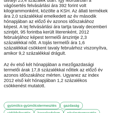
tavalyi 25,4 százalék után. Így februárban a
vágósertés felvásárlási ára 392 forint volt
kilogrammonként, közölte a KSH. Az állati termékek
ára 2,0 százalékkal emelkedett az év második
hónapjában az előző év azonos időszakához
képest. A tej felvásárlási ára tartja tavaly decemberi
szintjét, 95 forintba került literenként, 2012
februárjához képest termelői árszintje 2,3
százalékkal nőtt. A tojás termelői ára 1,6
százalékkal csökkent tavaly februárhoz viszonyítva,
amikor 9,2 százalékkal drágult.
Az év első két hónapjában a mezőgazdasági
termelői árak 17,8 százalékkal nőttek az előző év
azonos időszakához mérten. Ugyanez az index
2012 első két hónapjában 1,2 százalékos
csökkenést mutatott.
gyümölcs-gyümölcstermesztés
gazdaság
vidékfejlesztés
kereskedelem
növénytermesztés