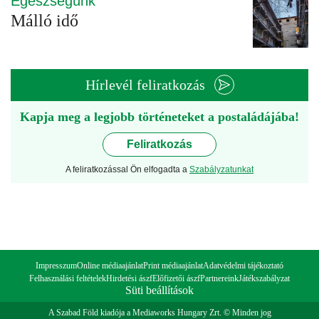
Egészségünk
Málló idő
Hírlevél feliratkozás
Kapja meg a legjobb történeteket a postaládájába!
Feliratkozás
A feliratkozással Ön elfogadta a
Szabályzatunkat
Impresszum
Online médiaajánlat
Print médiaajánlat
Adatvédelmi tájékoztató
Felhasználási feltételek
Hirdetési ászf
Előfizetői ászf
Partnereink
Játékszabályzat
Süti beállítások
A Szabad Föld kiadója a Mediaworks Hungary Zrt. © Minden jog