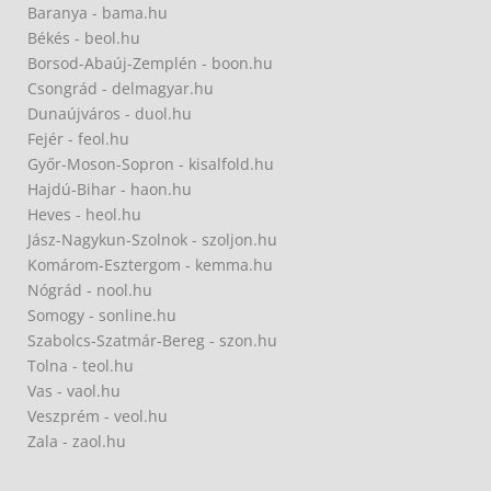
Baranya - bama.hu
Békés - beol.hu
Borsod-Abaúj-Zemplén - boon.hu
Csongrád - delmagyar.hu
Dunaújváros - duol.hu
Fejér - feol.hu
Győr-Moson-Sopron - kisalfold.hu
Hajdú-Bihar - haon.hu
Heves - heol.hu
Jász-Nagykun-Szolnok - szoljon.hu
Komárom-Esztergom - kemma.hu
Nógrád - nool.hu
Somogy - sonline.hu
Szabolcs-Szatmár-Bereg - szon.hu
Tolna - teol.hu
Vas - vaol.hu
Veszprém - veol.hu
Zala - zaol.hu