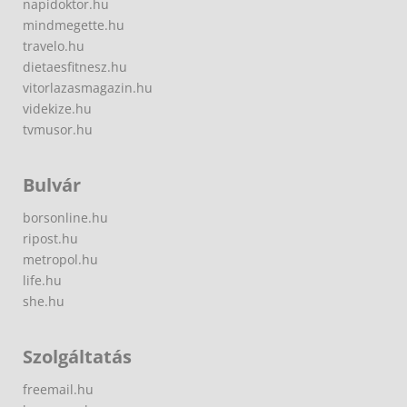
napidoktor.hu
mindmegette.hu
travelo.hu
dietaesfitnesz.hu
vitorlazasmagazin.hu
videkize.hu
tvmusor.hu
Bulvár
borsonline.hu
ripost.hu
metropol.hu
life.hu
she.hu
Szolgáltatás
freemail.hu