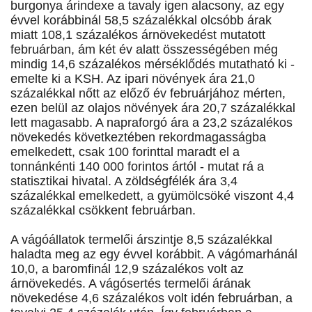
burgonya árindexe a tavaly igen alacsony, az egy
évvel korábbinál 58,5 százalékkal olcsóbb árak
miatt 108,1 százalékos árnövekedést mutatott
februárban, ám két év alatt összességében még
mindig 14,6 százalékos mérséklődés mutatható ki -
emelte ki a KSH. Az ipari növények ára 21,0
százalékkal nőtt az előző év februárjához mérten,
ezen belül az olajos növények ára 20,7 százalékkal
lett magasabb. A napraforgó ára a 23,2 százalékos
növekedés következtében rekordmagasságba
emelkedett, csak 100 forinttal maradt el a
tonnánkénti 140 000 forintos ártól - mutat rá a
statisztikai hivatal. A zöldségfélék ára 3,4
százalékkal emelkedett, a gyümölcsöké viszont 4,4
százalékkal csökkent februárban.
A vágóállatok termelői árszintje 8,5 százalékkal
haladta meg az egy évvel korábbit. A vágómarhánál
10,0, a baromfinál 12,9 százalékos volt az
árnövekedés. A vágósertés termelői árának
növekedése 4,6 százalékos volt idén februárban, a