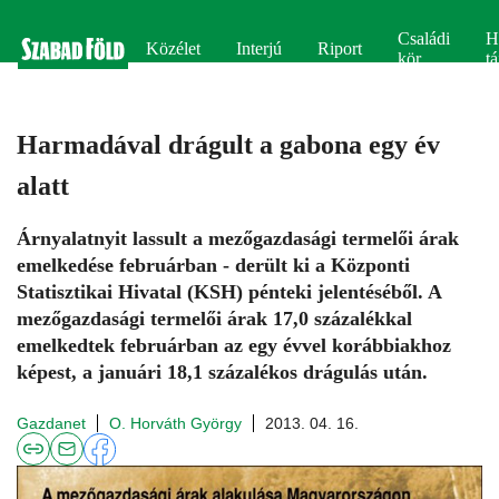
Családi
H
Közélet
Interjú
Riport
kör
tá
Harmadával drágult a gabona egy év
alatt
Árnyalatnyit lassult a mezőgazdasági termelői árak
emelkedése februárban - derült ki a Központi
Statisztikai Hivatal (KSH) pénteki jelentéséből. A
mezőgazdasági termelői árak 17,0 százalékkal
emelkedtek februárban az egy évvel korábbiakhoz
képest, a januári 18,1 százalékos drágulás után.
Gazdanet
O. Horváth György
2013. 04. 16.