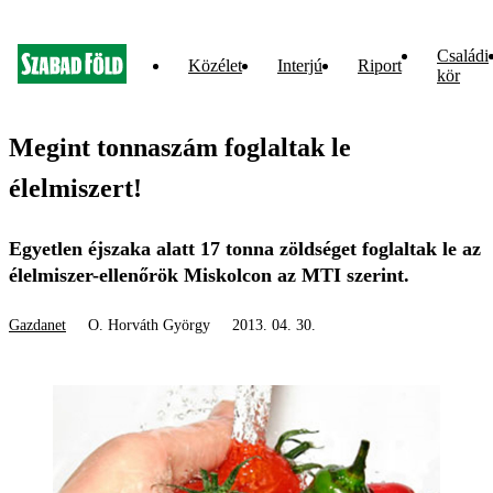
Családi
Közélet
Interjú
Riport
kör
Megint tonnaszám foglaltak le
élelmiszert!
Egyetlen éjszaka alatt 17 tonna zöldséget foglaltak le az
élelmiszer-ellenőrök Miskolcon az MTI szerint.
Gazdanet
O. Horváth György
2013. 04. 30.