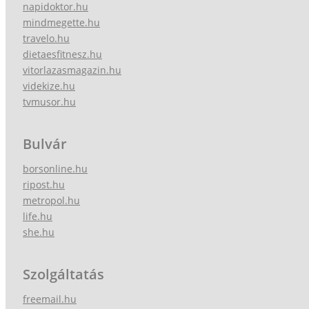
napidoktor.hu
mindmegette.hu
travelo.hu
dietaesfitnesz.hu
vitorlazasmagazin.hu
videkize.hu
tvmusor.hu
Bulvár
borsonline.hu
ripost.hu
metropol.hu
life.hu
she.hu
Szolgáltatás
freemail.hu