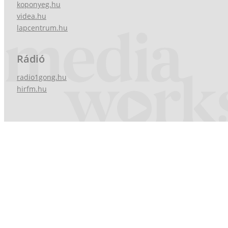
koponyeg.hu
videa.hu
lapcentrum.hu
Rádió
radio1gong.hu
hirfm.hu