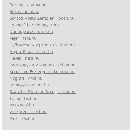
Baranya - bama.hu
Békés - beol.hu
Borsod-Abaúj-Zemplén - boon.hu
Csongrád - delmagyar.hu
Dunaújváros - duol.hu
Fejér - feol.hu
Győr-Moson-Sopron - kisalfold.hu
Hajdú-Bihar - haon.hu
Heves - heol.hu
Jász-Nagykun-Szolnok - szoljon.hu
Komárom-Esztergom - kemma.hu
Nógrád - nool.hu
Somogy - sonline.hu
Szabolcs-Szatmár-Bereg - szon.hu
Tolna - teol.hu
Vas - vaol.hu
Veszprém - veol.hu
Zala - zaol.hu