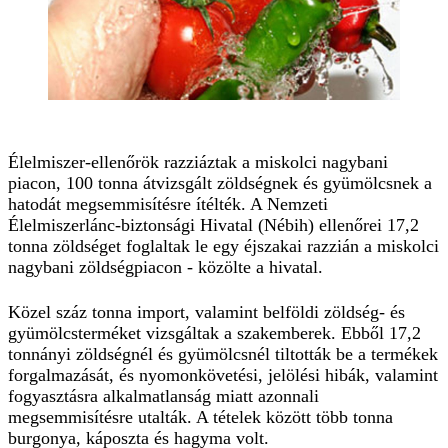
Élelmiszer-ellenőrök razziáztak a miskolci nagybani
piacon, 100 tonna átvizsgált zöldségnek és gyümölcsnek a
hatodát megsemmisítésre ítélték. A Nemzeti
Élelmiszerlánc-biztonsági Hivatal (Nébih) ellenőrei 17,2
tonna zöldséget foglaltak le egy éjszakai razzián a miskolci
nagybani zöldségpiacon - közölte a hivatal.
Közel száz tonna import, valamint belföldi zöldség- és
gyümölcsterméket vizsgáltak a szakemberek. Ebből 17,2
tonnányi zöldségnél és gyümölcsnél tiltották be a termékek
forgalmazását, és nyomonkövetési, jelölési hibák, valamint
fogyasztásra alkalmatlanság miatt azonnali
megsemmisítésre utalták. A tételek között több tonna
burgonya, káposzta és hagyma volt.