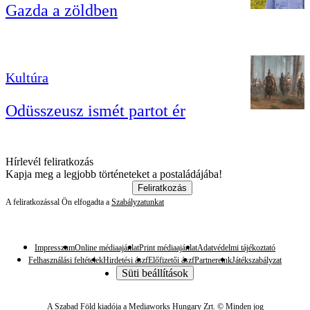
Gazda a zöldben
Kultúra
Odüsszeusz ismét partot ér
Hírlevél feliratkozás
Kapja meg a legjobb történeteket a postaládájába!
Feliratkozás
A feliratkozással Ön elfogadta a
Szabályzatunkat
Impresszum
Online médiaajánlat
Print médiaajánlat
Adatvédelmi tájékoztató
Felhasználási feltételek
Hirdetési ászf
Előfizetői ászf
Partnereink
Játékszabályzat
Süti beállítások
A Szabad Föld kiadója a Mediaworks Hungary Zrt. © Minden jog