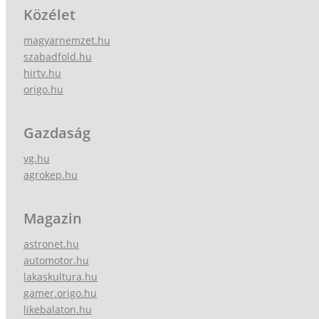
Közélet
magyarnemzet.hu
szabadfold.hu
hirtv.hu
origo.hu
Gazdaság
vg.hu
agrokep.hu
Magazin
astronet.hu
automotor.hu
lakaskultura.hu
gamer.origo.hu
likebalaton.hu