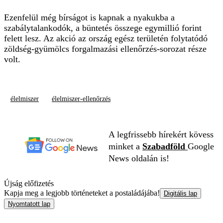
Ezenfelül még bírságot is kapnak a nyakukba a
szabálytalankodók, a büntetés összege egymillió forint
felett lesz. Az akció az ország egész területén folytatódó
zöldség-gyümölcs forgalmazási ellenőrzés-sorozat része
volt.
élelmiszer
élelmiszer-ellenőrzés
A legfrissebb hírekért kövess
minket a
Szabadföld
Google
News oldalán is!
Újság előfizetés
Kapja meg a legjobb történeteket a postaládájába!
Digitális lap
Nyomtatott lap