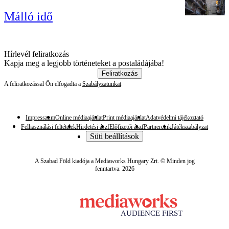
Málló idő
Hírlevél feliratkozás
Kapja meg a legjobb történeteket a postaládájába!
Feliratkozás
A feliratkozással Ön elfogadta a
Szabályzatunkat
Impresszum
Online médiaajánlat
Print médiaajánlat
Adatvédelmi tájékoztató
Felhasználási feltételek
Hirdetési ászf
Előfizetői ászf
Partnereink
Játékszabályzat
Süti beállítások
A Szabad Föld kiadója a Mediaworks Hungary Zrt. © Minden jog
fenntartva. 2026