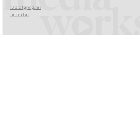
radio1gong.hu
hirfm.hu