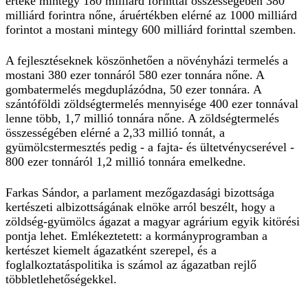
értéke mintegy 180 milliárd forinttal összességében 380
milliárd forintra nőne, áruértékben elérné az 1000 milliárd
forintot a mostani mintegy 600 milliárd forinttal szemben.
A fejlesztéseknek köszönhetően a növényházi termelés a
mostani 380 ezer tonnáról 580 ezer tonnára nőne. A
gombatermelés megduplázódna, 50 ezer tonnára. A
szántóföldi zöldségtermelés mennyisége 400 ezer tonnával
lenne több, 1,7 millió tonnára nőne. A zöldségtermelés
összességében elérné a 2,33 millió tonnát, a
gyümölcstermesztés pedig - a fajta- és ültetvénycserével -
800 ezer tonnáról 1,2 millió tonnára emelkedne.
Farkas Sándor, a parlament mezőgazdasági bizottsága
kertészeti albizottságának elnöke arról beszélt, hogy a
zöldség-gyümölcs ágazat a magyar agrárium egyik kitörési
pontja lehet. Emlékeztetett: a kormányprogramban a
kertészet kiemelt ágazatként szerepel, és a
foglalkoztatáspolitika is számol az ágazatban rejlő
többletlehetőségekkel.