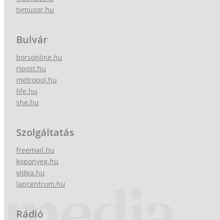
tvmusor.hu
Bulvár
borsonline.hu
ripost.hu
metropol.hu
life.hu
she.hu
Szolgáltatás
freemail.hu
koponyeg.hu
videa.hu
lapcentrum.hu
Rádió