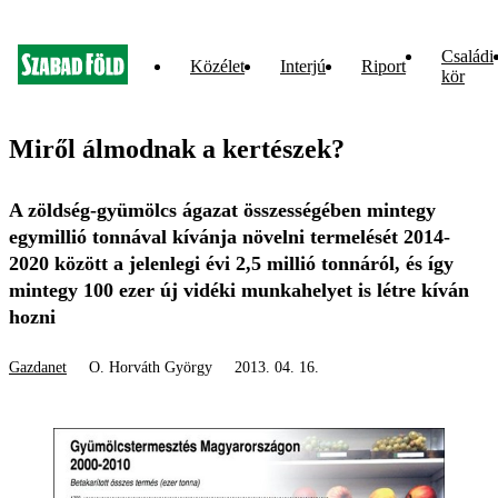
Családi
Közélet
Interjú
Riport
kör
Miről álmodnak a kertészek?
A zöldség-gyümölcs ágazat összességében mintegy
egymillió tonnával kívánja növelni termelését 2014-
2020 között a jelenlegi évi 2,5 millió tonnáról, és így
mintegy 100 ezer új vidéki munkahelyet is létre kíván
hozni
Gazdanet
O. Horváth György
2013. 04. 16.