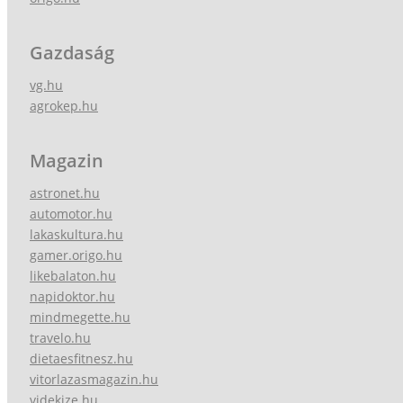
Gazdaság
vg.hu
agrokep.hu
Magazin
astronet.hu
automotor.hu
lakaskultura.hu
gamer.origo.hu
likebalaton.hu
napidoktor.hu
mindmegette.hu
travelo.hu
dietaesfitnesz.hu
vitorlazasmagazin.hu
videkize.hu