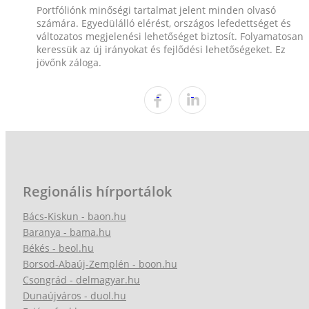
Portfóliónk minőségi tartalmat jelent minden olvasó
számára. Egyedülálló elérést, országos lefedettséget és
változatos megjelenési lehetőséget biztosít. Folyamatosan
keressük az új irányokat és fejlődési lehetőségeket. Ez
jövőnk záloga.
Regionális hírportálok
Bács-Kiskun - baon.hu
Baranya - bama.hu
Békés - beol.hu
Borsod-Abaúj-Zemplén - boon.hu
Csongrád - delmagyar.hu
Dunaújváros - duol.hu