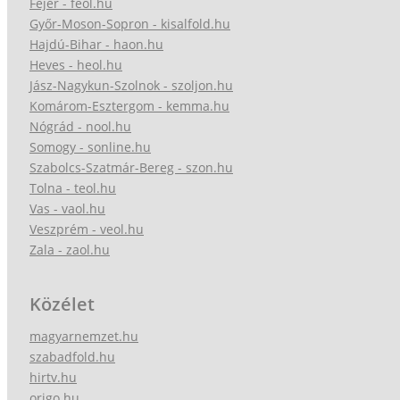
Fejér - feol.hu
Győr-Moson-Sopron - kisalfold.hu
Hajdú-Bihar - haon.hu
Heves - heol.hu
Jász-Nagykun-Szolnok - szoljon.hu
Komárom-Esztergom - kemma.hu
Nógrád - nool.hu
Somogy - sonline.hu
Szabolcs-Szatmár-Bereg - szon.hu
Tolna - teol.hu
Vas - vaol.hu
Veszprém - veol.hu
Zala - zaol.hu
Közélet
magyarnemzet.hu
szabadfold.hu
hirtv.hu
origo.hu