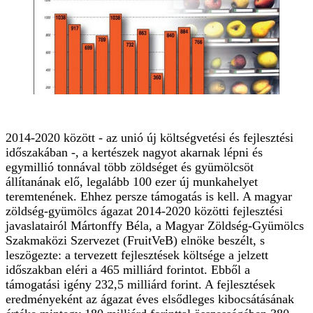
2014-2020 között - az unió új költségvetési és fejlesztési
időszakában -, a kertészek nagyot akarnak lépni és
egymillió tonnával több zöldséget és gyümölcsöt
állítanának elő, legalább 100 ezer új munkahelyet
teremtenének. Ehhez persze támogatás is kell. A magyar
zöldség-gyümölcs ágazat 2014-2020 közötti fejlesztési
javaslatairól Mártonffy Béla, a Magyar Zöldség-Gyümölcs
Szakmaközi Szervezet (FruitVeB) elnöke beszélt, s
leszögezte: a tervezett fejlesztések költsége a jelzett
időszakban eléri a 465 milliárd forintot. Ebből a
támogatási igény 232,5 milliárd forint. A fejlesztések
eredményeként az ágazat éves elsődleges kibocsátásának