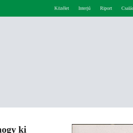
Közélet
Interjú
Riport
Csalá
hogy ki