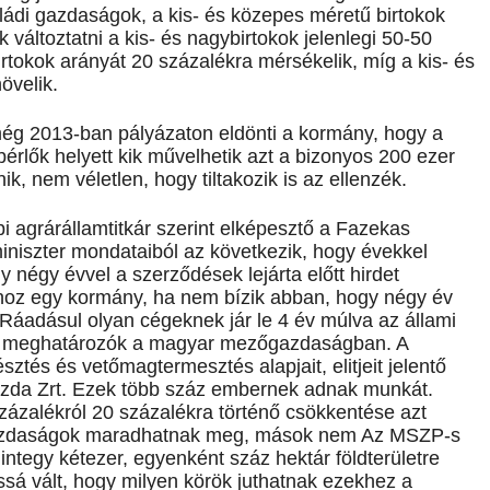
aládi gazdaságok, a kis- és közepes méretű birtokok
áltoztatni a kis- és nagybirtokok jelenlegi 50-50
tokok arányát 20 százalékra mérsékelik, míg a kis- és
övelik.
még 2013-ban pályázaton eldönti a kormány, hogy a
érlők helyett kik művelhetik azt a bizonyos 200 ezer
ik, nem véletlen, hogy tiltakozik is az ellenzék.
bi agrárállamtitkár szerint elképesztő a Fazekas
miniszter mondataiból az következik, hogy évekkel
 négy évvel a szerződések lejárta előtt hirdet
r hoz egy kormány, ha nem bízik abban, hogy négy év
Ráadásul olyan cégeknek jár le 4 év múlva az állami
yek meghatározók a magyar mezőgazdaságban. A
sztés és vetőmagtermesztés alapjait, elitjeit jelentő
zda Zrt. Ezek több száz embernek adnak munkát.
ázalékról 20 százalékra történő csökkentése azt
árgazdaságok maradhatnak meg, mások nem Az MSZP-s
integy kétezer, egyenként száz hektár földterületre
ossá vált, hogy milyen körök juthatnak ezekhez a