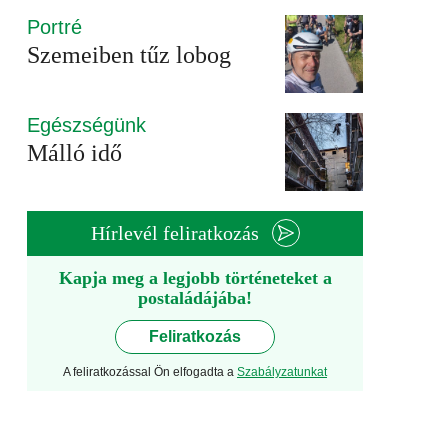
Portré
Szemeiben tűz lobog
Egészségünk
Málló idő
Hírlevél feliratkozás
Kapja meg a legjobb történeteket a
postaládájába!
Feliratkozás
A feliratkozással Ön elfogadta a
Szabályzatunkat