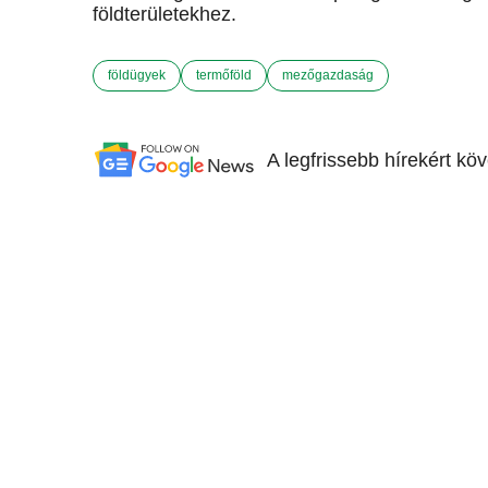
földterületekhez.
földügyek
termőföld
mezőgazdaság
A legfrissebb hírekért kö