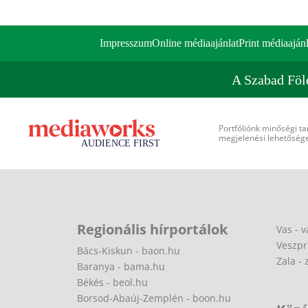
Impresszum
Online médiaajánlat
Print médiaajánl
A Szabad Föl
Portfóliónk minőségi ta
megjelenési lehetőséget
Regionális hírportálok
Vas - v
Veszpr
Bács-Kiskun - baon.hu
Zala - 
Baranya - bama.hu
Békés - beol.hu
Borsod-Abaúj-Zemplén - boon.hu