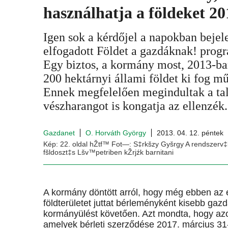
használhatja a földeket 20
Igen sok a kérdőjel a napokban bejel
elfogadott Földet a gazdáknak! prog
Egy biztos, a kormány most, 2013-ban
200 hektárnyi állami földet ki fog m
Ennek megfelelően megindultak a tal
vészharangot is kongatja az ellenzék.
Gazdanet
O. Horváth György
2013. 04. 12. péntek
Kép: 22. oldal hŽtf™ Fot—: S‡rkšzy Gyšrgy A rendszerv‡l
fšldoszt‡s Lšv™petriben kŽrjźk barnitani
A kormány döntött arról, hogy még ebben az é
földterületet juttat bérleményként kisebb ga
kormányülést követően. Azt mondta, hogy azo
amelyek bérleti szerződése 2017. március 31-é