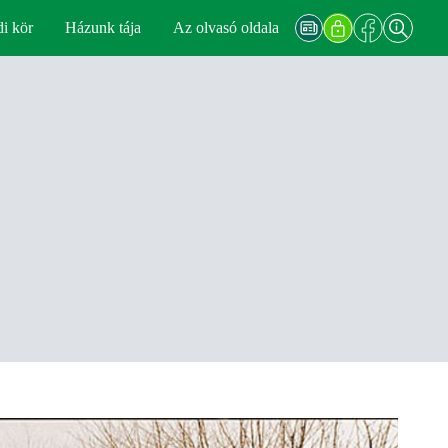
di kör
Házunk tája
Az olvasó oldala