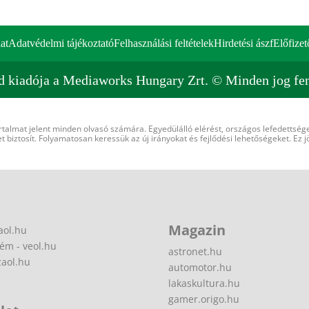
at
Adatvédelmi tájékoztató
Felhasználási feltételek
Hirdetési ászf
Előfizet
d kiadója a Mediaworks Hungary Zrt. © Minden jog fen
rtalmat jelent minden olvasó számára. Egyedülálló elérést, országos lefedettsége
 biztosít. Folyamatosan keressük az új irányokat és fejlődési lehetőségeket. Ez j
Magazin
aol.hu
ém - veol.hu
astronet.hu
zaol.hu
automotor.hu
lakaskultura.hu
gamer.origo.hu