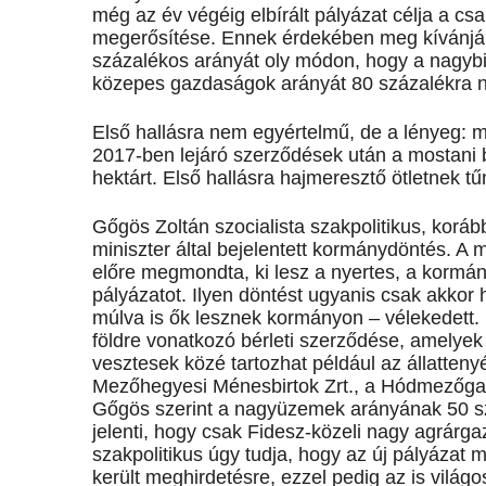
még az év végéig elbírált pályázat célja a cs
megerősítése. Ennek érdekében meg kívánják v
százalékos arányát oly módon, hogy a nagybir
közepes gazdaságok arányát 80 százalékra n
Első hallásra nem egyértelmű, de a lényeg: 
2017-ben lejáró szerződések után a mostani b
hektárt. Első hallásra hajmeresztő ötletnek tűn
Gőgös Zoltán szocialista szakpolitikus, koráb
miniszter által bejelentett kormánydöntés. A 
előre megmondta, ki lesz a nyertes, a kormány
pályázatot. Ilyen döntést ugyanis csak akko
múlva is ők lesznek kormányon – vélekedett. 
földre vonatkozó bérleti szerződése, amel
vesztesek közé tartozhat például az állattenyé
Mezőhegyesi Ménesbirtok Zrt., a Hódmezőga
Gőgös szerint a nagyüzemek arányának 50 sz
jelenti, hogy csak Fidesz-közeli nagy agr
szakpolitikus úgy tudja, hogy az új pályázat m
került meghirdetésre, ezzel pedig az is világ