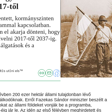
17-től
entett, kormányszinten
rammal kapcsolatban.
 el akarja dönteni, hogy
űvelni 2017-től 2037-ig.
álgatások és a
t‡s ut‡ni els™
vben 200 ezer hektár állami tulajdonban lévő
zdálkodóknak. Erről Fazekas Sándor miniszter beszélt a
kat az állami földeket vonják be a programba,
ig jár le. Az idén az első félévben meghirdetett és