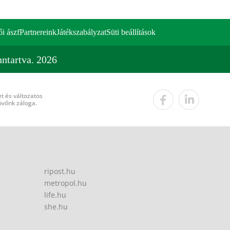
ői ászf
Partnereink
Játékszabályzat
Süti beállítások
ntartva. 2026
t és változatos
övőnk záloga.
ripost.hu
metropol.hu
life.hu
she.hu