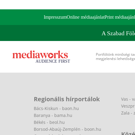
Impresszum
Online médiaajánlat
Print médiaajánl
A Szabad Föl
Portfóliónk minőségi ta
megjelenési lehetőséget
Regionális hírportálok
Vas - v
Veszpr
Bács-Kiskun - baon.hu
Zala - 
Baranya - bama.hu
Békés - beol.hu
Borsod-Abaúj-Zemplén - boon.hu
Közé