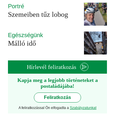
Portré
Szemeiben tűz lobog
Egészségünk
Málló idő
Hírlevél feliratkozás
Kapja meg a legjobb történeteket a
postaládájába!
Feliratkozás
A feliratkozással Ön elfogadta a
Szabályzatunkat