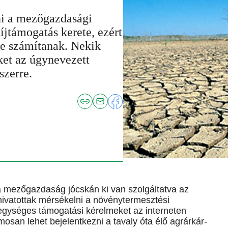
ni a mezőgazdasági
díjtámogatás kerete, ezért
re számítanak. Nekik
ket az úgynevezett
szerre.
 a mezőgazdaság jócskán ki van szolgáltatva az
hivatottak mérsékelni a növénytermesztési
i egységes támogatási kérelmeket az interneten
osan lehet bejelentkezni a tavaly óta élő agrárkár-