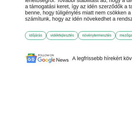
lehetőségről. További stabilitást ad, hogy a ta
a támogatási keret, így az idén szerződők a t
benne, hogy túligénylés miatt nem csökken a 
számítunk, hogy az idén növekedhet a rends
időjárás
vidékfejlesztés
növénytermesztés
mezőga
A legfrissebb hírekért kö