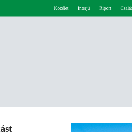
Közélet
Interjú
Riport
Csalá
ást