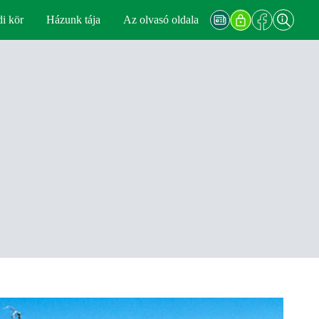
di kör
Házunk tája
Az olvasó oldala