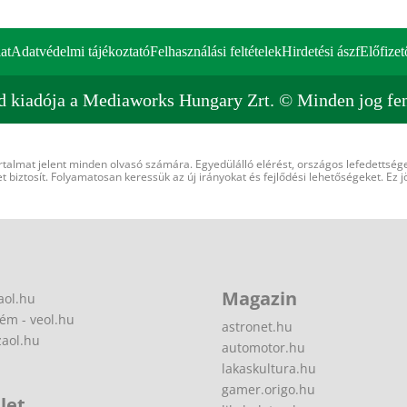
at
Adatvédelmi tájékoztató
Felhasználási feltételek
Hirdetési ászf
Előfizet
d kiadója a Mediaworks Hungary Zrt. © Minden jog fen
rtalmat jelent minden olvasó számára. Egyedülálló elérést, országos lefedettsége
 biztosít. Folyamatosan keressük az új irányokat és fejlődési lehetőségeket. Ez j
Magazin
aol.hu
ém - veol.hu
astronet.hu
zaol.hu
automotor.hu
lakaskultura.hu
gamer.origo.hu
let