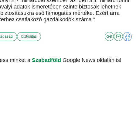
valyi 2,7 milliárddal szemben az idén 3,1 milliárd forint
avalyi adatok ismeretében szinte biztosak lehetnek
biztosításukra eső támogatás mértéke. Ezért arra
zerhez csatlakozó gazdálkodók száma.”
zdaság
biztosítás
vess minket a
Szabadföld
Google News oldalán is!