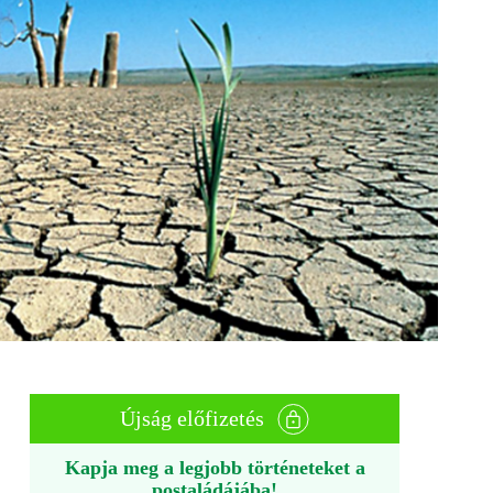
Újság előfizetés
Kapja meg a legjobb történeteket a
postaládájába!