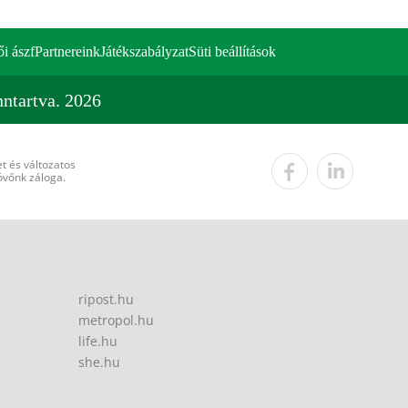
ői ászf
Partnereink
Játékszabályzat
Süti beállítások
ntartva. 2026
t és változatos
övőnk záloga.
ripost.hu
metropol.hu
life.hu
she.hu