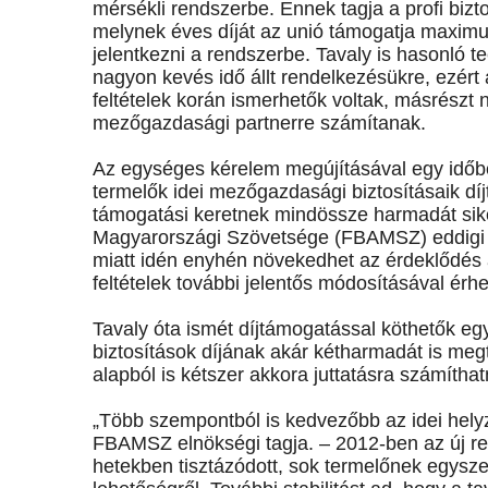
mérsékli rendszerbe. Ennek tagja a profi bizt
melynek éves díját az unió támogatja maximu
jelentkezni a rendszerbe. Tavaly is hasonló 
nagyon kevés idő állt rendelkezésükre, ezért 
feltételek korán ismerhetők voltak, másrészt n
mezőgazdasági partnerre számítanak.
Az egységes kérelem megújításával egy időbe
termelők idei mezőgazdasági biztosításaik dí
támogatási keretnek mindössze harmadát siker
Magyarországi Szövetsége (FBAMSZ) eddigi ta
miatt idén enyhén növekedhet az érdeklődés a
feltételek további jelentős módosításával érhe
Tavaly óta ismét díjtámogatással köthetők egy
biztosítások díjának akár kétharmadát is meg
alapból is kétszer akkora juttatásra számíthat
„Több szempontból is kedvezőbb az idei helyz
FBAMSZ elnökségi tagja. – 2012-ben az új ren
hetekben tisztázódott, sok termelőnek egysz