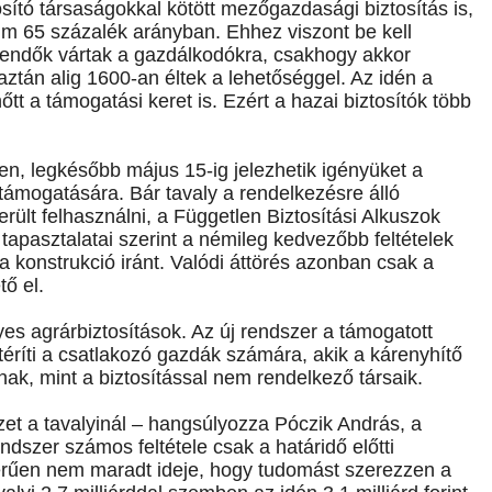
osító társaságokkal kötött mezőgazdasági biztosítás is,
m 65 százalék arányban. Ehhez viszont be kell
teendők vártak a gazdálkodókra, csakhogy akkor
aztán alig 1600-an éltek a lehetőséggel. Az idén a
őtt a támogatási keret is. Ezért a hazai biztosítók több
n, legkésőbb május 15-ig jelezhetik igényüket a
jtámogatására. Bár tavaly a rendelkezésre álló
ült felhasználni, a Független Biztosítási Alkuszok
pasztalatai szerint a némileg kedvezőbb feltételek
 konstrukció iránt. Valódi áttörés azonban csak a
tő el.
es agrárbiztosítások. Az új rendszer a támogatott
téríti a csatlakozó gazdák számára, akik a kárenyhítő
nak, mint a biztosítással nem rendelkező társaik.
et a tavalyinál – hangsúlyozza Póczik András, a
dszer számos feltétele csak a határidő előtti
erűen nem maradt ideje, hogy tudomást szerezzen a