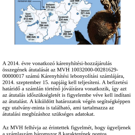
A 2014. évre vonatkozó kárenyhítési-hozzájárulás
összegének átutalását az MVH 10032000-00281629-
00000017 számú Kárenyhítési lebonyolítási számlájára,
2014. szeptember 15. napjáig kell teljesíteni. A befizetési
határidő a számlán történő jóváírásra vonatkozik, így azt
az átutalás időszükségletét is figyelembe véve kell indítani
az átutalást. A kiküldött határozatok végén segítségképpen
egy utalvány-minta is található, ami tartalmazza az
átutalási megbízáshoz szükséges adatokat.
Az MVH felhívja az érintettek figyelmét, hogy ügyeljenek
a számlaszám háromszor 8 karakterének pontos