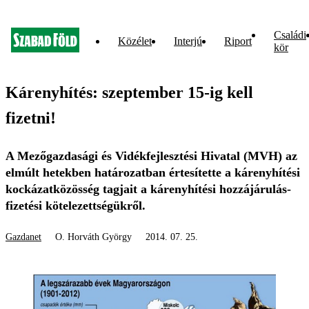
Családi
Közélet
Interjú
Riport
kör
Kárenyhítés: szeptember 15-ig kell
fizetni!
A Mezőgazdasági és Vidékfejlesztési Hivatal (MVH) az
elmúlt hetekben határozatban értesítette a kárenyhítési
kockázatközösség tagjait a kárenyhítési hozzájárulás-
fizetési kötelezettségükről.
Gazdanet
O. Horváth György
2014. 07. 25.