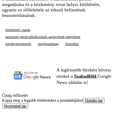
megadására és a közlemény rovat helyes kitöltésére,
ugyanis ez előfeltétele az érkező befizetések
beazonosításának.
természeti csapás
agrárium-agrárvállalkozások-agrárcégek-nagyüzem
növénytermesztés
mezőgazdaság
biztosítás
A legfrissebb hírekért kövess
minket a
Szabadföld
Google
News oldalán is!
Újság előfizetés
Kapja meg a legjobb történeteket a postaládájába!
Digitális lap
Nyomtatott lap