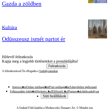
Gazda a zöldben
Kultúra
Odüsszeusz ismét partot ér
Hírlevél feliratkozás
Kapja meg a legjobb történeteket a postaládájába!
Feliratkozás
A feliratkozással Ön elfogadta a
Szabályzatunkat
Impresszum
Online médiaajánlat
Print médiaajánlat
Adatvédelmi tájékoztató
Felhasználási feltételek
Hirdetési ászf
Előfizetői ászf
Partnereink
Játékszabályzat
Süti beállítások
A Szabad Föld kiadója a Mediaworks Hungary Zrt. © Minden jog