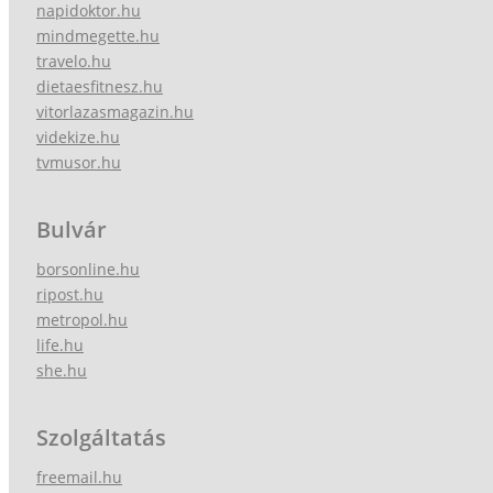
napidoktor.hu
mindmegette.hu
travelo.hu
dietaesfitnesz.hu
vitorlazasmagazin.hu
videkize.hu
tvmusor.hu
Bulvár
borsonline.hu
ripost.hu
metropol.hu
life.hu
she.hu
Szolgáltatás
freemail.hu