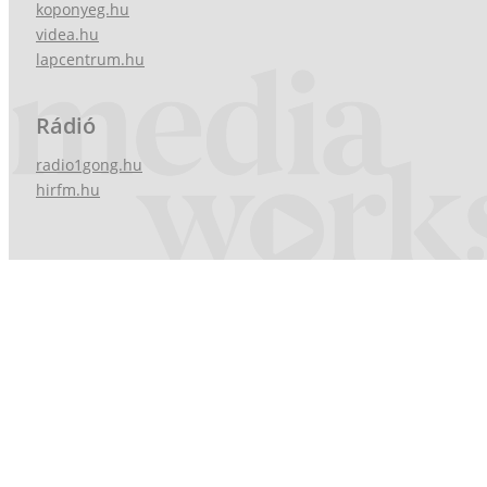
koponyeg.hu
videa.hu
lapcentrum.hu
Rádió
radio1gong.hu
hirfm.hu