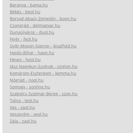
Baranya - bama.hu
Békés - beol.hu
Borsod-Abaúj-Zemplén - boon.hu
Csongrád - delmagyar.hu
Dunaújváros - duol.hu
Fejér - feol.hu
Győr-Moson-Sopron - kisalfold.hu
Hajdú-Bihar - haon.hu
Heves - heol.hu
Jász-Nagykun-Szolnok - szoljon.hu
Komárom-Esztergom - kemma.hu
Nógrád - nool.hu
Somogy - sonline.hu
Szabolcs-Szatmár-Bereg - szon.hu
Tolna - teol.hu
Vas - vaol.hu
Veszprém - veol.hu
Zala - zaol.hu