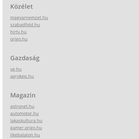
Közélet
magyarnemzet.hu
szabadfold.hu
hirtv.hu
origo.hu
Gazdaság
vg.hu
agrokep.hu
Magazin
astronet.hu
automotor.hu
lakaskultura.hu
gamer.origo.hu
likebalaton.hu