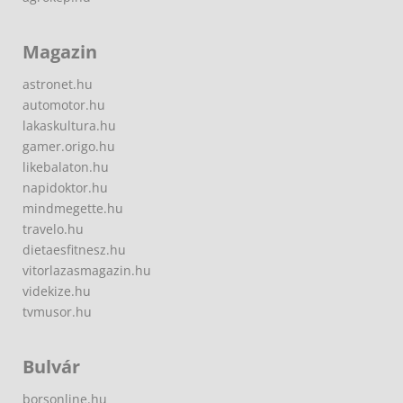
Magazin
astronet.hu
automotor.hu
lakaskultura.hu
gamer.origo.hu
likebalaton.hu
napidoktor.hu
mindmegette.hu
travelo.hu
dietaesfitnesz.hu
vitorlazasmagazin.hu
videkize.hu
tvmusor.hu
Bulvár
borsonline.hu