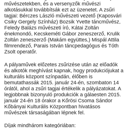
művészetekben, és a versenyzők művészi
alkotásukkal továbbítsák ezt az üzenetet. A zsűri
tagjai: Bérczes László művészeti vezető (Kaposvári
Csiky Gergely Színház) Bozsik Yvette táncművész,
Feledy Balázs művészeti író, Kátai Zoltán
énekmondó, Kecskeméti Gábor zeneszerző, Krulik
Zoltán zeneszerző (Makám együttes,) Mispál Attila
filmrendező, Parais István táncpedagógus és Tóth
Zsolt operatőr.
A pályaművek előzetes zsűrizése után az előadók
és alkotók meghívást kapnak, hogy produkciójukat a
kulturális központ színpadán, élőben is
bemutathassák 2015. január 24-én, szombaton 14
órától, ahol a zsűri tagjai értékelik a pályázatokat. A
legjobbnak bizonyuló produkciók a gálaesten 2015.
január 24-én 18 órakor a Kőrösi Csoma Sándor
Kőbányai Kulturális Központban hivatásos
művészek társaságában lépnek fel.
Díjak mindhárom kategóriában: