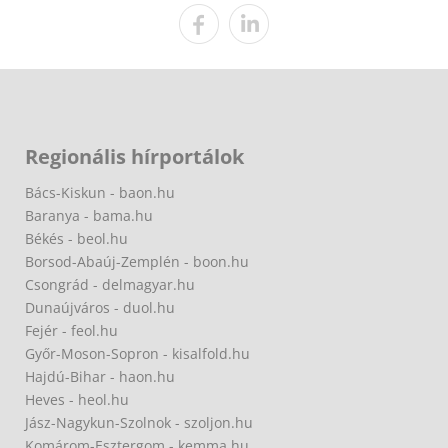
Regionális hírportálok
Bács-Kiskun - baon.hu
Baranya - bama.hu
Békés - beol.hu
Borsod-Abaúj-Zemplén - boon.hu
Csongrád - delmagyar.hu
Dunaújváros - duol.hu
Fejér - feol.hu
Győr-Moson-Sopron - kisalfold.hu
Hajdú-Bihar - haon.hu
Heves - heol.hu
Jász-Nagykun-Szolnok - szoljon.hu
Komárom-Esztergom - kemma.hu