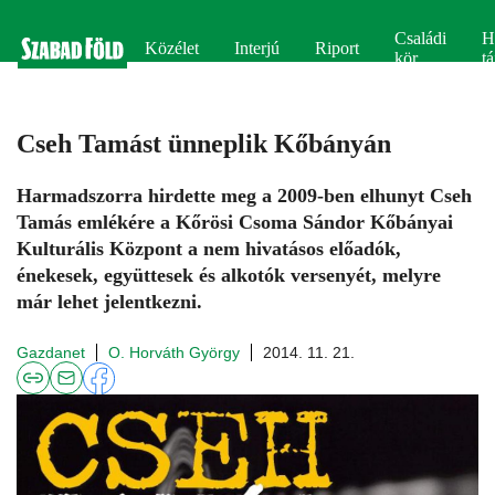
Családi
H
Közélet
Interjú
Riport
kör
tá
Cseh Tamást ünneplik Kőbányán
Harmadszorra hirdette meg a 2009-ben elhunyt Cseh
Tamás emlékére a Kőrösi Csoma Sándor Kőbányai
Kulturális Központ a nem hivatásos előadók,
énekesek, együttesek és alkotók versenyét, melyre
már lehet jelentkezni.
Gazdanet
O. Horváth György
2014. 11. 21.