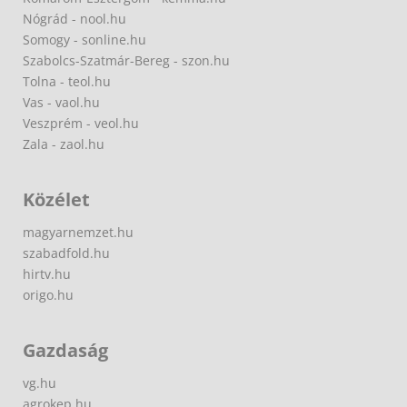
Nógrád - nool.hu
Somogy - sonline.hu
Szabolcs-Szatmár-Bereg - szon.hu
Tolna - teol.hu
Vas - vaol.hu
Veszprém - veol.hu
Zala - zaol.hu
Közélet
magyarnemzet.hu
szabadfold.hu
hirtv.hu
origo.hu
Gazdaság
vg.hu
agrokep.hu