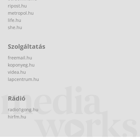
ripost.hu
metropol.hu
life.hu
she.hu
Szolgáltatás
freemail.hu
koponyeg.hu
videa.hu
lapcentrum.hu
Rádió
radio1gong.hu
hirfm.hu