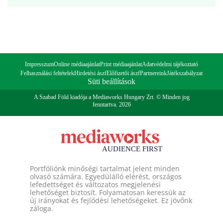
Impresszum
Online médiaajánlat
Print médiaajánlat
Adatvédelmi tájékoztató
Felhasználási feltételek
Hirdetési ászf
Előfizetői ászf
Partnereink
Játékszabályzat
Süti beállítások
A Szabad Föld kiadója a Mediaworks Hungary Zrt. © Minden jog
fenntartva. 2026
Portfóliónk minőségi tartalmat jelent minden
olvasó számára. Egyedülálló elérést, országos
lefedettséget és változatos megjelenési
lehetőséget biztosít. Folyamatosan keressük az
új irányokat és fejlődési lehetőségeket. Ez jövőnk
záloga.