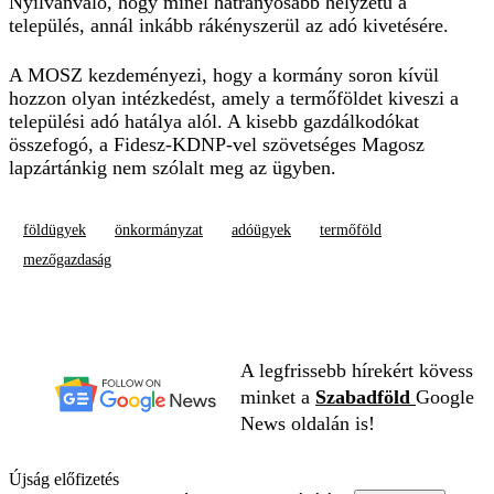
Nyilvánvaló, hogy minél hátrányosabb helyzetű a
település, annál inkább rákényszerül az adó kivetésére.
A MOSZ kezdeményezi, hogy a kormány soron kívül
hozzon olyan intézkedést, amely a termőföldet kiveszi a
települési adó hatálya alól. A kisebb gazdálkodókat
összefogó, a Fidesz-KDNP-vel szövetséges Magosz
lapzártánkig nem szólalt meg az ügyben.
földügyek
önkormányzat
adóügyek
termőföld
mezőgazdaság
A legfrissebb hírekért kövess
minket a
Szabadföld
Google
News oldalán is!
Újság előfizetés