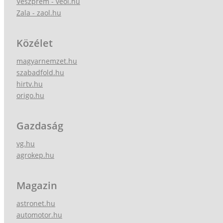
Veszprém - veol.hu
Zala - zaol.hu
Közélet
magyarnemzet.hu
szabadfold.hu
hirtv.hu
origo.hu
Gazdaság
vg.hu
agrokep.hu
Magazin
astronet.hu
automotor.hu