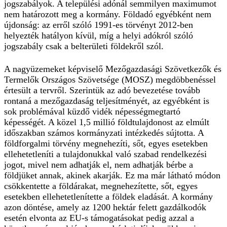
jogszabályok. A települési adónál semmilyen maximumot
nem határozott meg a kormány. Földadó egyébként nem
újdonság: az erről szóló 1991-es törvényt 2012-ben
helyezték hatályon kívül, míg a helyi adókról szóló
jogszabály csak a belterületi földekről szól.
A nagyüzemeket képviselő Mezőgazdasági Szövetkezők és
Termelők Országos Szövetsége (MOSZ) megdöbbenéssel
értesült a tervről. Szerintük az adó bevezetése tovább
rontaná a mezőgazdaság teljesítményét, az egyébként is
sok problémával küzdő vidék népességmegtartó
képességét. A közel 1,5 millió földtulajdonost az elmúlt
időszakban számos kormányzati intézkedés sújtotta. A
földforgalmi törvény megnehezíti, sőt, egyes esetekben
ellehetetleníti a tulajdonukkal való szabad rendelkezési
jogot, mivel nem adhatják el, nem adhatják bérbe a
földjüket annak, akinek akarják. Ez ma már látható módon
csökkentette a földárakat, megnehezítette, sőt, egyes
esetekben ellehetetlenítette a földek eladását. A kormány
azon döntése, amely az 1200 hektár felett gazdálkodók
esetén elvonta az EU-s támogatásokat pedig azzal a