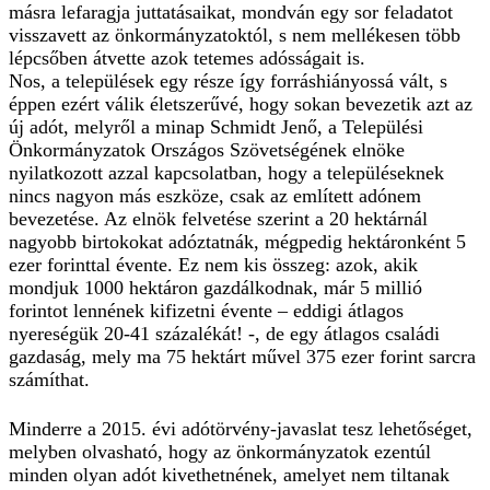
másra lefaragja juttatásaikat, mondván egy sor feladatot
visszavett az önkormányzatoktól, s nem mellékesen több
lépcsőben átvette azok tetemes adósságait is.
Nos, a települések egy része így forráshiányossá vált, s
éppen ezért válik életszerűvé, hogy sokan bevezetik azt az
új adót, melyről a minap Schmidt Jenő, a Települési
Önkormányzatok Országos Szövetségének elnöke
nyilatkozott azzal kapcsolatban, hogy a településeknek
nincs nagyon más eszköze, csak az említett adónem
bevezetése. Az elnök felvetése szerint a 20 hektárnál
nagyobb birtokokat adóztatnák, mégpedig hektáronként 5
ezer forinttal évente. Ez nem kis összeg: azok, akik
mondjuk 1000 hektáron gazdálkodnak, már 5 millió
forintot lennének kifizetni évente – eddigi átlagos
nyereségük 20-41 százalékát! -, de egy átlagos családi
gazdaság, mely ma 75 hektárt művel 375 ezer forint sarcra
számíthat.
Minderre a 2015. évi adótörvény-javaslat tesz lehetőséget,
melyben olvasható, hogy az önkormányzatok ezentúl
minden olyan adót kivethetnének, amelyet nem tiltanak