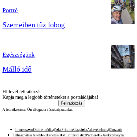
Portré
Szemeiben tűz lobog
Egészségünk
Málló idő
Hírlevél feliratkozás
Kapja meg a legjobb történeteket a postaládájába!
Feliratkozás
A feliratkozással Ön elfogadta a
Szabályzatunkat
Impresszum
Online médiaajánlat
Print médiaajánlat
Adatvédelmi tájékoztató
Felhasználási feltételek
Hirdetési ászf
Előfizetői ászf
Partnereink
Játékszabályzat