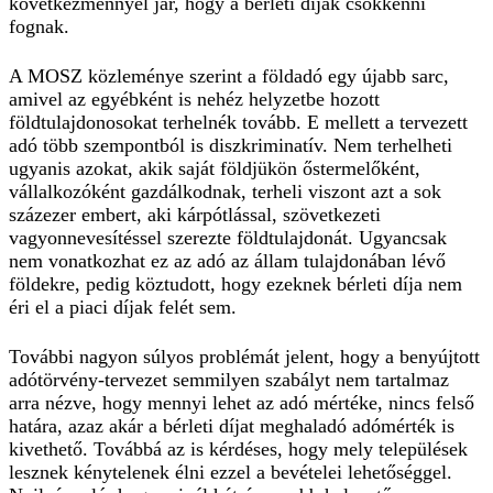
következménnyel jár, hogy a bérleti díjak csökkenni
fognak.
A MOSZ közleménye szerint a földadó egy újabb sarc,
amivel az egyébként is nehéz helyzetbe hozott
földtulajdonosokat terhelnék tovább. E mellett a tervezett
adó több szempontból is diszkriminatív. Nem terhelheti
ugyanis azokat, akik saját földjükön őstermelőként,
vállalkozóként gazdálkodnak, terheli viszont azt a sok
százezer embert, aki kárpótlással, szövetkezeti
vagyonnevesítéssel szerezte földtulajdonát. Ugyancsak
nem vonatkozhat ez az adó az állam tulajdonában lévő
földekre, pedig köztudott, hogy ezeknek bérleti díja nem
éri el a piaci díjak felét sem.
További nagyon súlyos problémát jelent, hogy a benyújtott
adótörvény-tervezet semmilyen szabályt nem tartalmaz
arra nézve, hogy mennyi lehet az adó mértéke, nincs felső
határa, azaz akár a bérleti díjat meghaladó adómérték is
kivethető. Továbbá az is kérdéses, hogy mely települések
lesznek kénytelenek élni ezzel a bevételei lehetőséggel.