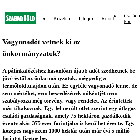
Családi
Közélet
Interjú
Riport
kör
Vagyonadót vetnek ki az
önkormányzatok?
A pálinkafőzéshez hasonlóan újabb adót szedhetnek be
jövő évtől az önkormányzatok, mégpedig a
termőföldtulajdon után. Ez egyféle vagyonadó lenne, de
sem mértékét, sem beszedésének mikéntjét nem
szabályozza még törvény, vagy rendelet. Az érintettek
már tiltakoznak. Egy felmerült ötlet szerint egy átlagos
családi gazdaságnak, amely 75 hektáron gazdálkodik
évente akár 375 ezer forintjába is kerülhet évente. Egy
közepes nagyüzem 1000 hektár után már évi 5 millió
forintot fizetne be.