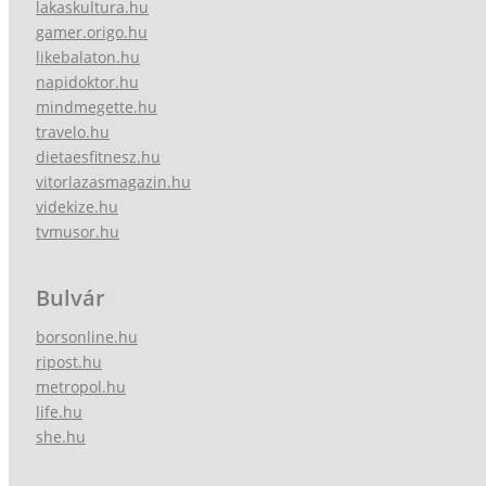
lakaskultura.hu
gamer.origo.hu
likebalaton.hu
napidoktor.hu
mindmegette.hu
travelo.hu
dietaesfitnesz.hu
vitorlazasmagazin.hu
videkize.hu
tvmusor.hu
Bulvár
borsonline.hu
ripost.hu
metropol.hu
life.hu
she.hu