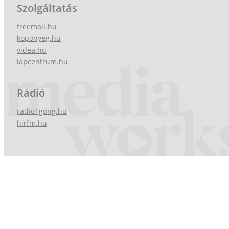
Szolgáltatás
freemail.hu
koponyeg.hu
videa.hu
lapcentrum.hu
Rádió
radio1gong.hu
hirfm.hu