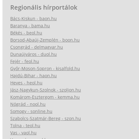
Regionális hírportálok
Bács-Kiskun - baon.hu
Baranya - bama.hu
Békés - beol.hu
Borsod-Abaúj-Zemplén - boon.hu
Csongrád - delmagyar.hu
Dunaújváros - duol.hu
Fejér - feol.hu
Győr-Moson-Sopron - kisalfold.hu
Hajdú-Bihar - haon.hu
Heves - heol.hu
Jász-Nagykun-Szolnok - szoljon.hu
Komárom-Esztergom - kemma.hu
Nógrád - nool.hu
Somogy - sonline.hu
Szabolcs-Szatmár-Bereg - szon.hu
Tolna - teol.hu
Vas - vaol.hu