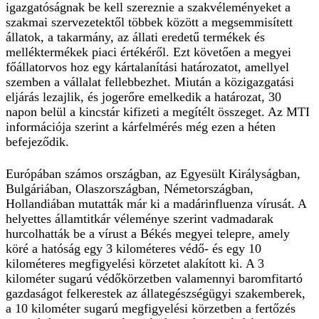
igazgatóságnak be kell szereznie a szakvéleményeket a
szakmai szervezetektől többek között a megsemmisített
állatok, a takarmány, az állati eredetű termékek és
melléktermékek piaci értékéről. Ezt követően a megyei
főállatorvos hoz egy kártalanítási határozatot, amellyel
szemben a vállalat fellebbezhet. Miután a közigazgatási
eljárás lezajlik, és jogerőre emelkedik a határozat, 30
napon belül a kincstár kifizeti a megítélt összeget. Az MTI
információja szerint a kárfelmérés még ezen a héten
befejeződik.
Európában számos országban, az Egyesült Királyságban,
Bulgáriában, Olaszországban, Németországban,
Hollandiában mutatták már ki a madárinfluenza vírusát. A
helyettes államtitkár véleménye szerint vadmadarak
hurcolhatták be a vírust a Békés megyei telepre, amely
köré a hatóság egy 3 kilométeres védő- és egy 10
kilométeres megfigyelési körzetet alakított ki. A 3
kilométer sugarú védőkörzetben valamennyi baromfitartó
gazdaságot felkerestek az állategészségügyi szakemberek,
a 10 kilométer sugarú megfigyelési körzetben a fertőzés