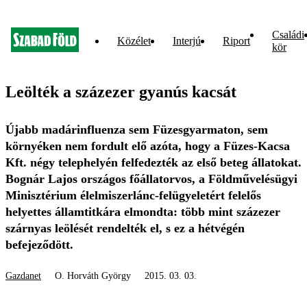
Családi
Közélet
Interjú
Riport
kör
Leölték a százezer gyanús kacsát
Újabb madárinfluenza sem Füzesgyarmaton, sem
környéken nem fordult elő azóta, hogy a Füzes-Kacsa
Kft. négy telephelyén felfedezték az első beteg állatokat.
Bognár Lajos országos főállatorvos, a Földművelésügyi
Minisztérium élelmiszerlánc-felügyeletért felelős
helyettes államtitkára elmondta: több mint százezer
szárnyas leölését rendelték el, s ez a hétvégén
befejeződött.
Gazdanet
O. Horváth György
2015. 03. 03.