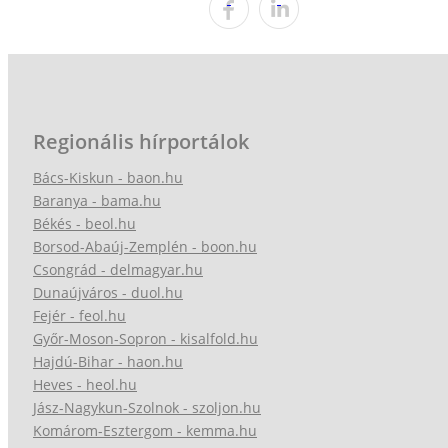
Regionális hírportálok
Bács-Kiskun - baon.hu
Baranya - bama.hu
Békés - beol.hu
Borsod-Abaúj-Zemplén - boon.hu
Csongrád - delmagyar.hu
Dunaújváros - duol.hu
Fejér - feol.hu
Győr-Moson-Sopron - kisalfold.hu
Hajdú-Bihar - haon.hu
Heves - heol.hu
Jász-Nagykun-Szolnok - szoljon.hu
Komárom-Esztergom - kemma.hu