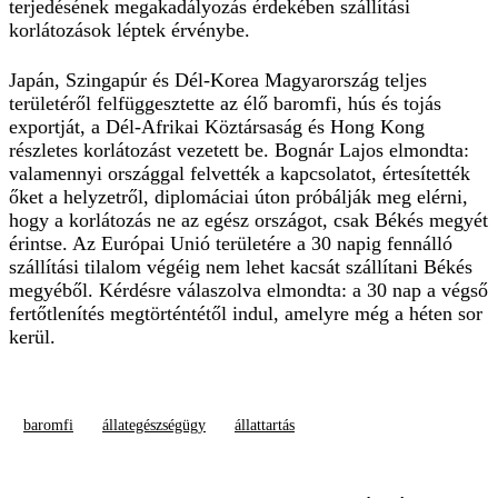
terjedésének megakadályozás érdekében szállítási
korlátozások léptek érvénybe.
Japán, Szingapúr és Dél-Korea Magyarország teljes
területéről felfüggesztette az élő baromfi, hús és tojás
exportját, a Dél-Afrikai Köztársaság és Hong Kong
részletes korlátozást vezetett be. Bognár Lajos elmondta:
valamennyi országgal felvették a kapcsolatot, értesítették
őket a helyzetről, diplomáciai úton próbálják meg elérni,
hogy a korlátozás ne az egész országot, csak Békés megyét
érintse. Az Európai Unió területére a 30 napig fennálló
szállítási tilalom végéig nem lehet kacsát szállítani Békés
megyéből. Kérdésre válaszolva elmondta: a 30 nap a végső
fertőtlenítés megtörténtétől indul, amelyre még a héten sor
kerül.
baromfi
állategészségügy
állattartás