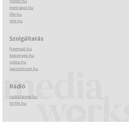
ripost.hu
metropol.hu
life.hu
she.hu
Szolgáltatás
freemail.hu
koponyeg.hu
videa.hu
lapcentrum.hu
Rádió
radio1gong.hu
hirfm.hu