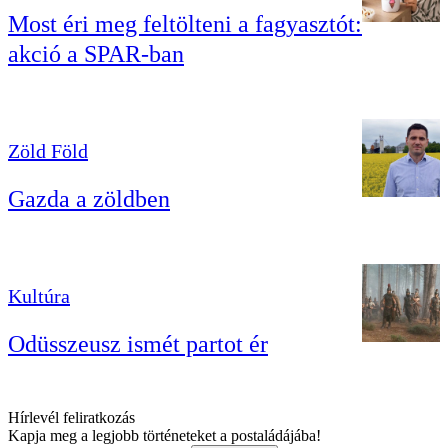
Most éri meg feltölteni a fagyasztót:
akció a SPAR-ban
Zöld Föld
Gazda a zöldben
Kultúra
Odüsszeusz ismét partot ér
Hírlevél feliratkozás
Kapja meg a legjobb történeteket a postaládájába!