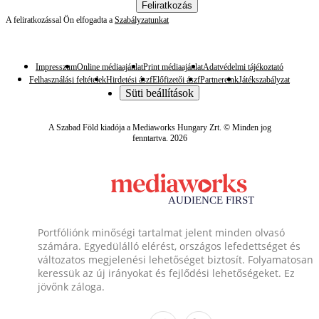
Feliratkozás
A feliratkozással Ön elfogadta a
Szabályzatunkat
Impresszum
Online médiaajánlat
Print médiaajánlat
Adatvédelmi tájékoztató
Felhasználási feltételek
Hirdetési ászf
Előfizetői ászf
Partnereink
Játékszabályzat
Süti beállítások
A Szabad Föld kiadója a Mediaworks Hungary Zrt. © Minden jog
fenntartva. 2026
Portfóliónk minőségi tartalmat jelent minden olvasó
számára. Egyedülálló elérést, országos lefedettséget és
változatos megjelenési lehetőséget biztosít. Folyamatosan
keressük az új irányokat és fejlődési lehetőségeket. Ez
jövőnk záloga.