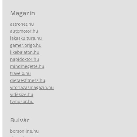
Magazin
astronet.hu
automotor.hu
lakaskultura.hu
gamer.origo.hu
likebalaton.hu
napidoktor.hu
mindmegette.hu
travelo.hu
dietaesfitnesz.hu
vitorlazasmagazin.hu
videkize.hu
tvmusor.hu
Bulvár
borsonline.hu