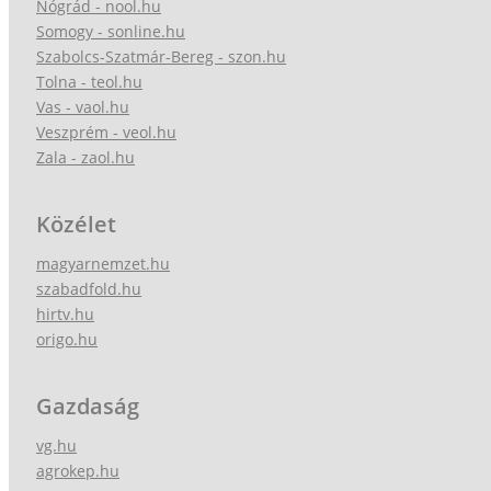
Nógrád - nool.hu
Somogy - sonline.hu
Szabolcs-Szatmár-Bereg - szon.hu
Tolna - teol.hu
Vas - vaol.hu
Veszprém - veol.hu
Zala - zaol.hu
Közélet
magyarnemzet.hu
szabadfold.hu
hirtv.hu
origo.hu
Gazdaság
vg.hu
agrokep.hu