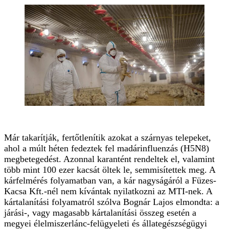
Már takarítják, fertőtlenítik azokat a szárnyas telepeket,
ahol a múlt héten fedeztek fel madárinfluenzás (H5N8)
megbetegedést. Azonnal karantént rendeltek el, valamint
több mint 100 ezer kacsát öltek le, semmisítettek meg. A
kárfelmérés folyamatban van, a kár nagyságáról a Füzes-
Kacsa Kft.-nél nem kívántak nyilatkozni az MTI-nek. A
kártalanítási folyamatról szólva Bognár Lajos elmondta: a
járási-, vagy magasabb kártalanítási összeg esetén a
megyei élelmiszerlánc-felügyeleti és állategészségügyi