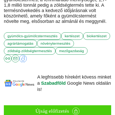
1,8 millió tonnát pedig a zöldségtermés tette ki. A
termésnövekedés a kedvező időjárásnak volt
köszönhető, amely főként a gyümölcstermést
növelte meg, elsősorban az almánál és meggynél.
gyümölcs-gyümölcstermesztés
kertészet
biokertészet
agrártámogatás
növénytermesztés
zöldség-zöldségtermesztés
mezőgazdaság
A legfrissebb hírekért kövess minket
a
Szabadföld
Google News oldalán
is!
Újság előfizetés