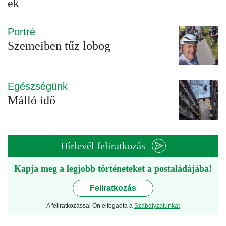
ek
Portré
Szemeiben tűz lobog
Egészségünk
Málló idő
Hírlevél feliratkozás
Kapja meg a legjobb történeteket a postaládájába!
Feliratkozás
A feliratkozással Ön elfogadta a
Szabályzatunkat