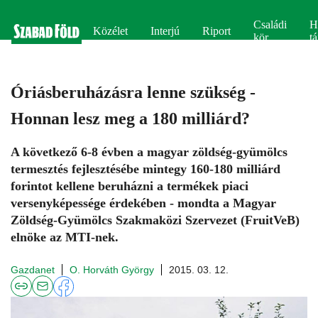
Családi
H
Közélet
Interjú
Riport
kör
tá
Óriásberuházásra lenne szükség -
Honnan lesz meg a 180 milliárd?
A következő 6-8 évben a magyar zöldség-gyümölcs
termesztés fejlesztésébe mintegy 160-180 milliárd
forintot kellene beruházni a termékek piaci
versenyképessége érdekében - mondta a Magyar
Zöldség-Gyümölcs Szakmaközi Szervezet (FruitVeB)
elnöke az MTI-nek.
Gazdanet
O. Horváth György
2015. 03. 12.