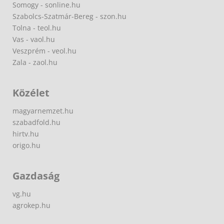
Somogy - sonline.hu
Szabolcs-Szatmár-Bereg - szon.hu
Tolna - teol.hu
Vas - vaol.hu
Veszprém - veol.hu
Zala - zaol.hu
Közélet
magyarnemzet.hu
szabadfold.hu
hirtv.hu
origo.hu
Gazdaság
vg.hu
agrokep.hu