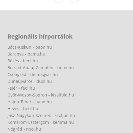
Regionális hírportálok
Bács-Kiskun - baon.hu
Baranya - bama.hu
Békés - beol.hu
Borsod-Abaúj-Zemplén - boon.hu
Csongrád - delmagyar.hu
Dunaújváros - duol.hu
Fejér - feol.hu
Győr-Moson-Sopron - kisalfold.hu
Hajdú-Bihar - haon.hu
Heves - heol.hu
Jász-Nagykun-Szolnok - szoljon.hu
Komárom-Esztergom - kemma.hu
Nógrád - nool.hu