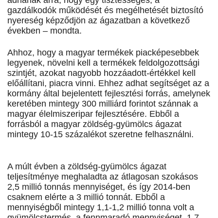
adnának arra, hogy egy tisztességes, a
gazdálkodók működését és megélhetését biztosító
nyereség képződjön az ágazatban a következő
években – mondta.
Ahhoz, hogy a magyar termékek piacképesebbek
legyenek, növelni kell a termékek feldolgozottsági
szintjét, azokat nagyobb hozzáadott-értékkel kell
előállítani, piacra vinni. Ehhez adhat segítséget az a
kormány által bejelentett fejlesztési forrás, amelynek
keretében mintegy 300 milliárd forintot szánnak a
magyar élelmiszeripar fejlesztésére. Ebből a
forrásból a magyar zöldség-gyümölcs ágazat
mintegy 10-15 százalékot szeretne felhasználni.
A múlt évben a zöldség-gyümölcs ágazat
teljesítménye meghaladta az átlagosan szokásos
2,5 millió tonnás mennyiséget, és így 2014-ben
csaknem elérte a 3 millió tonnát. Ebből a
mennyiségből mintegy 1,1-1,2 millió tonna volt a
gyümölcstermés, a fennmaradó mennyiséget, 1,7-