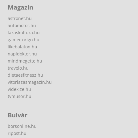
Magazin
astronet.hu
automotor.hu
lakaskultura.hu
gamer.origo.hu
likebalaton.hu
napidoktor.hu
mindmegette.hu
travelo.hu
dietaesfitnesz.hu
vitorlazasmagazin.hu
videkize.hu
tvmusor.hu
Bulvár
borsonline.hu
ripost.hu