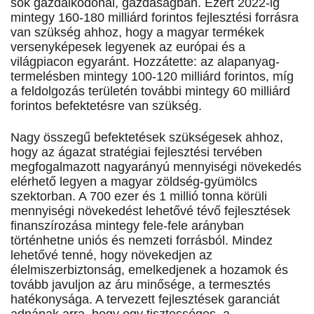
sok gazdálkodónál, gazdaságban. Ezért 2022-ig
mintegy 160-180 milliárd forintos fejlesztési forrásra
van szükség ahhoz, hogy a magyar termékek
versenyképesek legyenek az európai és a
világpiacon egyaránt. Hozzátette: az alapanyag-
termelésben mintegy 100-120 milliárd forintos, míg
a feldolgozás területén további mintegy 60 milliárd
forintos befektetésre van szükség.
Nagy összegű befektetések szükségesek ahhoz,
hogy az ágazat stratégiai fejlesztési tervében
megfogalmazott nagyarányú mennyiségi növekedés
elérhető legyen a magyar zöldség-gyümölcs
szektorban. A 700 ezer és 1 millió tonna körüli
mennyiségi növekedést lehetővé tévő fejlesztések
finanszírozása mintegy fele-fele arányban
történhetne uniós és nemzeti forrásból. Mindez
lehetővé tenné, hogy növekedjen az
élelmiszerbiztonság, emelkedjenek a hozamok és
tovább javuljon az áru minősége, a termesztés
hatékonysága. A tervezett fejlesztések garanciát