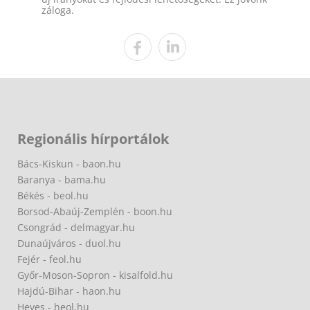
záloga.
Regionális hírportálok
Bács-Kiskun - baon.hu
Baranya - bama.hu
Békés - beol.hu
Borsod-Abaúj-Zemplén - boon.hu
Csongrád - delmagyar.hu
Dunaújváros - duol.hu
Fejér - feol.hu
Győr-Moson-Sopron - kisalfold.hu
Hajdú-Bihar - haon.hu
Heves - heol.hu