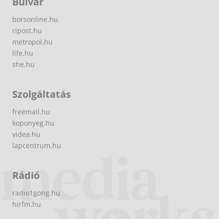
Bulvár
borsonline.hu
ripost.hu
metropol.hu
life.hu
she.hu
Szolgáltatás
freemail.hu
koponyeg.hu
videa.hu
lapcentrum.hu
Rádió
radio1gong.hu
hirfm.hu