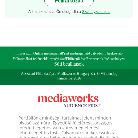
Feliratkozás
A feliratkozással Ön elfogadta a
Szabályzatunkat
Impresszum
Online médiaajánlat
Print médiaajánlat
Adatvédelmi tájékoztató
Felhasználási feltételek
Hirdetési ászf
Előfizetői ászf
Partnereink
Játékszabályzat
Süti beállítások
A Szabad Föld kiadója a Mediaworks Hungary Zrt. © Minden jog
fenntartva. 2026
Portfóliónk minőségi tartalmat jelent minden
olvasó számára. Egyedülálló elérést, országos
lefedettséget és változatos megjelenési
lehetőséget biztosít. Folyamatosan keressük az
új irányokat és fejlődési lehetőségeket. Ez jövőnk