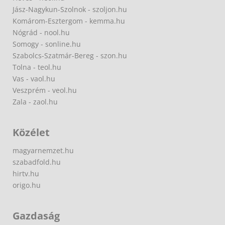
Jász-Nagykun-Szolnok - szoljon.hu
Komárom-Esztergom - kemma.hu
Nógrád - nool.hu
Somogy - sonline.hu
Szabolcs-Szatmár-Bereg - szon.hu
Tolna - teol.hu
Vas - vaol.hu
Veszprém - veol.hu
Zala - zaol.hu
Közélet
magyarnemzet.hu
szabadfold.hu
hirtv.hu
origo.hu
Gazdaság