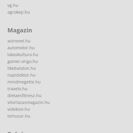
vg.hu
agrokep.hu
Magazin
astronet.hu
automotor.hu
lakaskultura.hu
gamer.origo.hu
likebalaton.hu
napidoktor.hu
mindmegette.hu
travelo.hu
dietaesfitnesz.hu
vitorlazasmagazin.hu
videkize.hu
tvmusor.hu