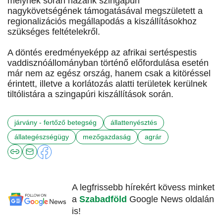
melynek során hazánk szingapúri
nagykövetségének támogatásával megszületett a
regionalizációs megállapodás a kiszállításokhoz
szükséges feltételekről.
A döntés eredményeképp az afrikai sertéspestis
vaddisznóállományban történő előfordulása esetén
már nem az egész ország, hanem csak a kitöréssel
érintett, illetve a korlátozás alatti területek kerülnek
tiltólistára a szingapúri kiszállítások során.
járvány - fertőző betegség
állattenyésztés
állategészségügy
mezőgazdaság
agrár
A legfrissebb hírekért kövess minket
a
Szabadföld
Google News oldalán
is!