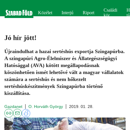
Családi
H
Közélet
Interjú
Riport
kör
tá
Jó hír jött!
Újraindulhat a hazai sertéshús exportja Szingapúrba.
A szingapúri Agro-Élelmiszer és Állategészségügyi
Hatósággal (AVA) kötött megállapodásnak
köszönhetően ismét lehetővé vált a magyar vállalatok
számára a sertéshús és nem hőkezelt
sertéshúskészítmények Szingapúrba történő
kiszállítása.
Gazdanet
O. Horváth György
2019. 01. 28.