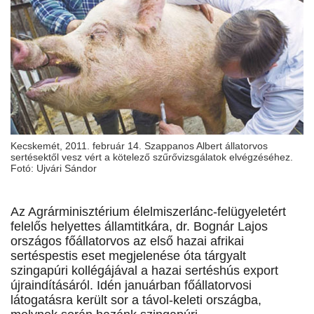
Kecskemét, 2011. február 14. Szappanos Albert állatorvos
sertésektől vesz vért a kötelező szűrővizsgálatok elvégzéséhez.
Fotó: Ujvári Sándor
Az Agrárminisztérium élelmiszerlánc-felügyeletért
felelős helyettes államtitkára, dr. Bognár Lajos
országos főállatorvos az első hazai afrikai
sertéspestis eset megjelenése óta tárgyalt
szingapúri kollégájával a hazai sertéshús export
újraindításáról. Idén januárban főállatorvosi
látogatásra került sor a távol-keleti országba,