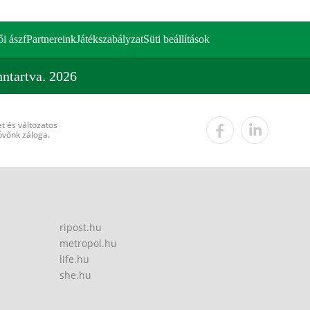
ői ászf
Partnereink
Játékszabályzat
Süti beállítások
ntartva. 2026
t és változatos
övőnk záloga.
ripost.hu
metropol.hu
life.hu
she.hu