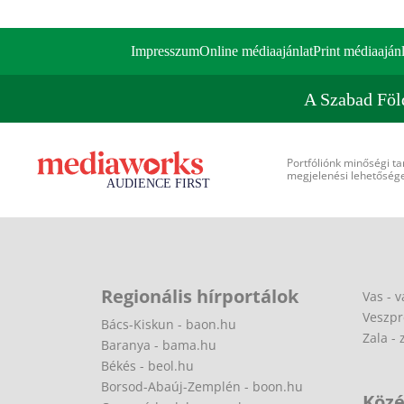
Impresszum
Online médiaajánlat
Print médiaajánl
A Szabad Föl
Portfóliónk minőségi ta
megjelenési lehetőséget
Regionális hírportálok
Vas - v
Veszpr
Bács-Kiskun - baon.hu
Zala - 
Baranya - bama.hu
Békés - beol.hu
Borsod-Abaúj-Zemplén - boon.hu
Közé