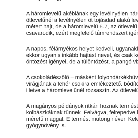
A háromlevelű akébiának egy levélnyélen hár
ötlevelűnél a levélnyélen öt tojásdad alakú l
métert hajt, de a háromlevelű 6-7, az ötlevelű
csavarodik, ezért megfelelő támrendszert igé
A napos, félárnyékos helyet kedveli, ugyanak
ekkor ugyanis inkább hajtást nevel, és csak 
öntözést igényel, de a túlöntözést, a pangó vi
A csokoládészőlő – másként fo­lyondár­kék­hü
virágjának a fehér csokira emlékeztető, bódító 
illetve a háromlevelűnél rózsaszín. Az ötlevelű
A magányos példányok ritkán hoznak termést,
kolbászkáknak tűnnek. Felvágva, felrepedve l
méretű maggal. E termést mutong néven Kelete
gyógynövény is.