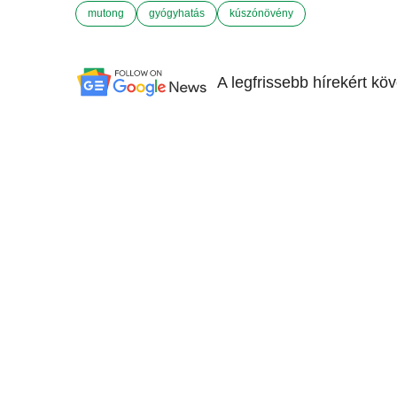
mutong
gyógyhatás
kúszónövény
A legfrissebb hírekért kö