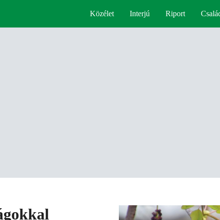
Közélet
Interjú
Riport
Csalá
rágokkal