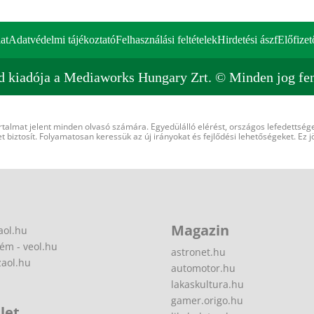
at
Adatvédelmi tájékoztató
Felhasználási feltételek
Hirdetési ászf
Előfizet
d kiadója a Mediaworks Hungary Zrt. © Minden jog fen
rtalmat jelent minden olvasó számára. Egyedülálló elérést, országos lefedettsége
 biztosít. Folyamatosan keressük az új irányokat és fejlődési lehetőségeket. Ez j
Magazin
aol.hu
ém - veol.hu
astronet.hu
zaol.hu
automotor.hu
lakaskultura.hu
gamer.origo.hu
let