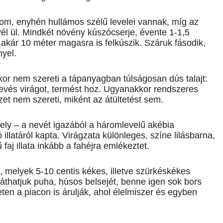
om, enyhén hullámos szélű levelei vannak, míg az
evél ül. Mindkét növény kúszócserje, évente 1-1,5
 akár 10 méter magasra is ­felkúszik. Száruk fásodik,
nyel.
kor nem szereti a tápanyagban túlságosan dús talajt:
kevés virágot, termést hoz. Ugyanakkor rendszeres
zet nem szereti, miként az átültetést sem.
vely – a nevét igazából a háromlevelű akébia
illatáról kapta. Virágzata különleges, színe lilásbarna,
 faj illata inkább a fahéjra emlékeztet.
 melyek 5-10 centis kékes, illetve szürkéskékes
áthatjuk puha, húsos belsejét, benne igen sok bors
n a piacon is árulják, ahol élelmiszer és egyben