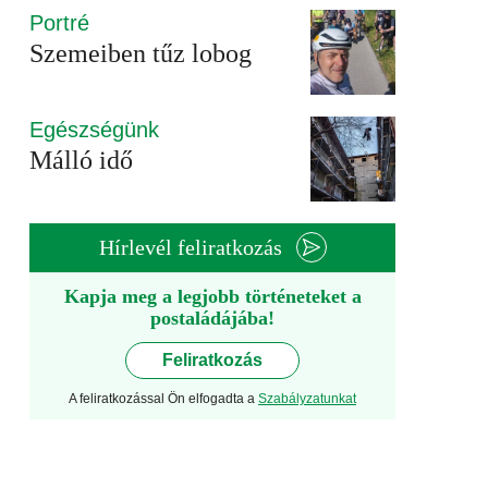
Portré
Szemeiben tűz lobog
Egészségünk
Málló idő
Hírlevél feliratkozás
Kapja meg a legjobb történeteket a
postaládájába!
Feliratkozás
A feliratkozással Ön elfogadta a
Szabályzatunkat