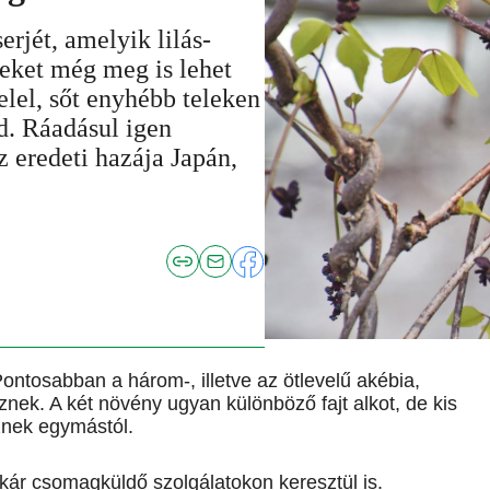
rjét, amelyik lilás-
zeket még meg is lehet
elel, sőt enyhébb teleken
d. Ráadásul igen
az eredeti hazája Japán,
ntosabban a három-, illetve az ötlevelű akébia,
ek. A két növény ugyan különböző fajt alkot, de kis
znek egymástól.
akár csomagküldő szolgálatokon keresztül is.