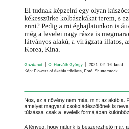
El tudnak képzelni egy olyan kúszócse
kékesszürke kolbászkákat terem, s e
enni? Pedig a mi éghajlatunkon is átt
még a levelei nagy része is megmara
látványos alakú, a virágzata illatos, 
Korea, Kína.
Gazdanet
O. Horváth György
2021. 02. 16. kedd
Kép: Flowers of Akebia trifoliata, Fotó: Shutterstock
Nos, ez a növény nem más, mint az akébia. Po
amelyet magyarul csokoládészőlőnek is nevezn
túlzással csak a leveleik formájában különbö
A lé­nyeg, hogy nálunk is beszerezhető már, 