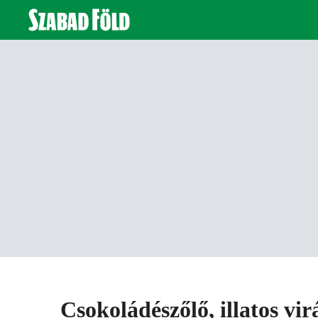
Csokoládészőlő, illatos vi