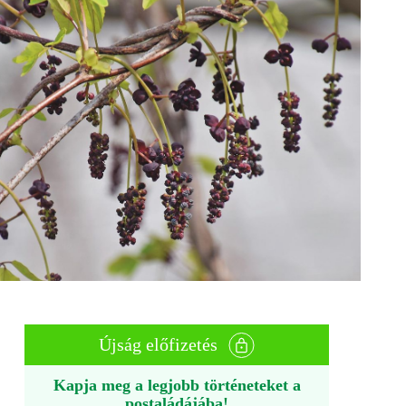
Újság előfizetés
Kapja meg a legjobb történeteket a
postaládájába!