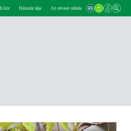
di kör
Házunk tája
Az olvasó oldala