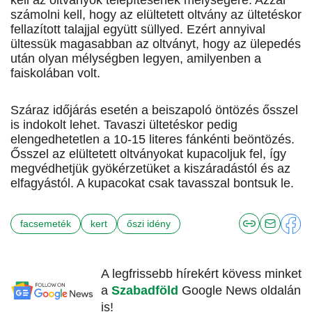
kell az oltványok telepítésének mélységére. Azzal
számolni kell, hogy az elültetett oltvány az ültetéskor
fellazított talajjal együtt süllyed. Ezért annyival
ültessük magasabban az oltványt, hogy az ülepedés
után olyan mélységben legyen, amilyenben a
faiskolában volt.
Száraz időjárás esetén a beiszapoló öntözés ősszel
is indokolt lehet. Tavaszi ültetéskor pedig
elengedhetetlen a 10-15 literes fánkénti beöntözés.
Ősszel az elültetett oltványokat kupacoljuk fel, így
megvédhetjük gyökérzetüket a kiszáradástól és az
elfagyástól. A kupacokat csak tavasszal bontsuk le.
facsemeték
kert
őszi idény
A legfrissebb hírekért kövess minket
a
Szabadföld
Google News oldalán
is!