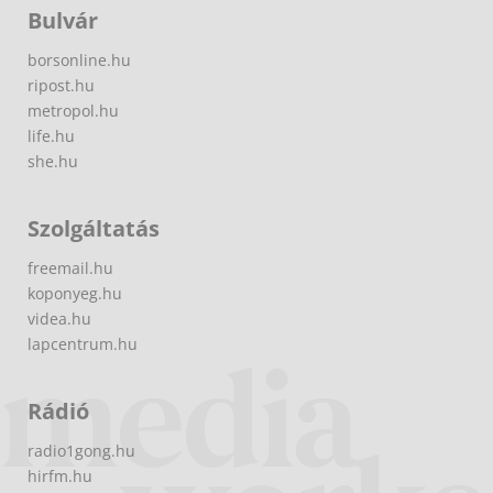
Bulvár
borsonline.hu
ripost.hu
metropol.hu
life.hu
she.hu
Szolgáltatás
freemail.hu
koponyeg.hu
videa.hu
lapcentrum.hu
Rádió
radio1gong.hu
hirfm.hu