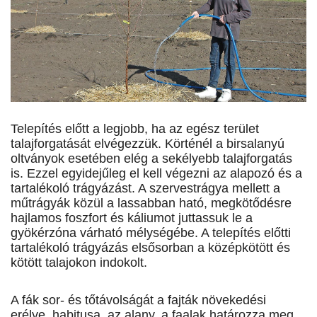
Telepítés előtt a legjobb, ha az egész terület
talajforgatását elvégezzük. Körténél a birsalanyú
oltványok esetében elég a sekélyebb talajforgatás
is. Ezzel egyidejűleg el kell végezni az alapozó és a
tartalékoló trágyázást. A szervestrágya mellett a
műtrágyák közül a lassabban ható, megkötődésre
hajlamos foszfort és káliumot juttassuk le a
gyökérzóna várható mélységébe. A telepítés előtti
tartalékoló trágyázás elsősorban a középkötött és
kötött talajokon indokolt.
A fák sor- és tőtávolságát a fajták növekedési
erélye, habitusa, az alany, a faalak határozza meg.