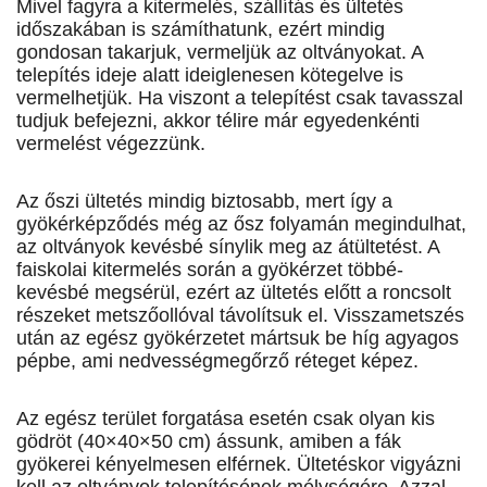
Mivel fagyra a kitermelés, szállítás és ültetés
időszakában is számíthatunk, ezért mindig
gondosan takarjuk, vermeljük az oltványokat. A
telepítés ideje alatt ideiglenesen kötegelve is
vermelhetjük. Ha viszont a telepítést csak tavasszal
tudjuk befejezni, akkor télire már egyedenkénti
vermelést végezzünk.
Az őszi ültetés mindig biztosabb, mert így a
gyökérképződés még az ősz folyamán megindulhat,
az oltványok kevésbé sínylik meg az átültetést. A
faiskolai kitermelés során a gyökérzet többé-
kevésbé megsérül, ezért az ültetés előtt a roncsolt
részeket metszőollóval távolítsuk el. Visszametszés
után az egész gyökérzetet mártsuk be híg agyagos
pépbe, ami nedvességmegőrző réteget képez.
Az egész terület forgatása esetén csak olyan kis
gödröt (40×40×50 cm) ássunk, amiben a fák
gyökerei kényelmesen elférnek. Ültetéskor vigyázni