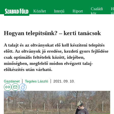
Családi
H
Közélet
Interjú
Riport
kör
tá
Hogyan telepítsünk? – kerti tanácsok
A talajt és az oltványokat elő kell készíteni telepítés
előtt. Az oltványok jó eredése, kezdeti gyors fejlődése
csak optimális feltételek között, idejében,
minőségben, megfelelő módon elvégzett talaj-
előkészítés után várható.
Gazdanet
Tegdes László
2021. 09. 10.