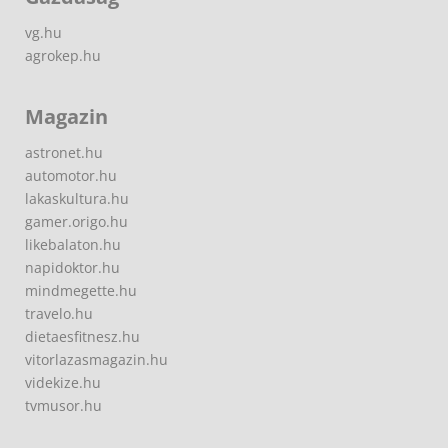
vg.hu
agrokep.hu
Magazin
astronet.hu
automotor.hu
lakaskultura.hu
gamer.origo.hu
likebalaton.hu
napidoktor.hu
mindmegette.hu
travelo.hu
dietaesfitnesz.hu
vitorlazasmagazin.hu
videkize.hu
tvmusor.hu