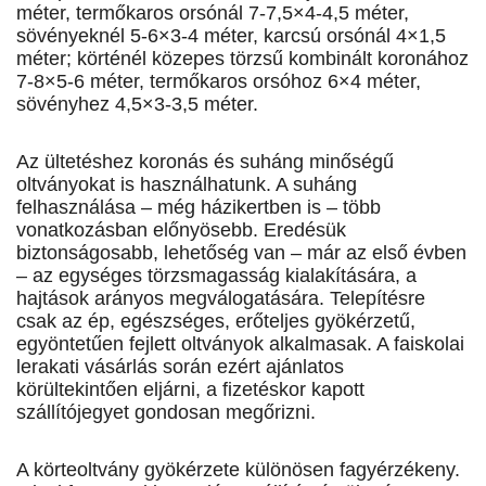
méter, termőkaros orsónál 7-7,5×4-4,5 méter,
sövényeknél 5-6×3-4 méter, karcsú orsónál 4×1,5
méter; körténél közepes törzsű kombinált koronához
7-8×5-6 méter, termőkaros orsóhoz 6×4 méter,
sövényhez 4,5×3-3,5 méter.
Az ültetéshez koronás és suháng minőségű
oltványokat is használhatunk. A suháng
felhasználása – még házikertben is – több
vonatkozásban előnyösebb. Eredésük
biztonságosabb, lehetőség van – már az első évben
– az egységes törzsmagasság kialakítására, a
hajtások arányos megválogatására. Telepítésre
csak az ép, egészséges, erőteljes gyökérzetű,
egyöntetűen fejlett oltványok alkalmasak. A faiskolai
lerakati vásárlás során ezért ajánlatos
körültekintően eljárni, a fizetéskor kapott
szállítójegyet gondosan megőrizni.
A körteoltvány gyökérzete különösen fagyérzékeny.