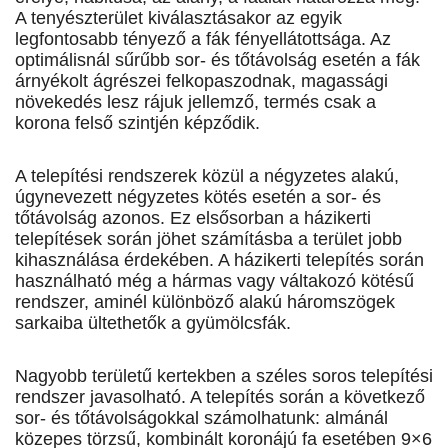
A tenyészterület kiválasztásakor az egyik
legfontosabb tényező a fák fényellátottsága. Az
optimálisnál sűrűbb sor- és tőtávolság esetén a fák
árnyékolt ágrészei felkopaszodnak, magassági
növekedés lesz rájuk jellemző, termés csak a
korona felső szintjén képződik.
A telepítési rendszerek közül a négyzetes alakú,
úgynevezett négyzetes kötés esetén a sor- és
tőtávolság azonos. Ez elsősorban a házikerti
telepítések során jöhet számításba a terület jobb
kihasználása érdekében. A házikerti telepítés során
használható még a hármas vagy váltakozó kötésű
rendszer, aminél különböző alakú háromszögek
sarkaiba ültethetők a gyümölcsfák.
Nagyobb területű kertekben a széles soros telepítési
rendszer javasolható. A telepítés során a következő
sor- és tőtávolságokkal számolhatunk: almánál
közepes törzsű, kombinált koronájú fa esetében 9×6