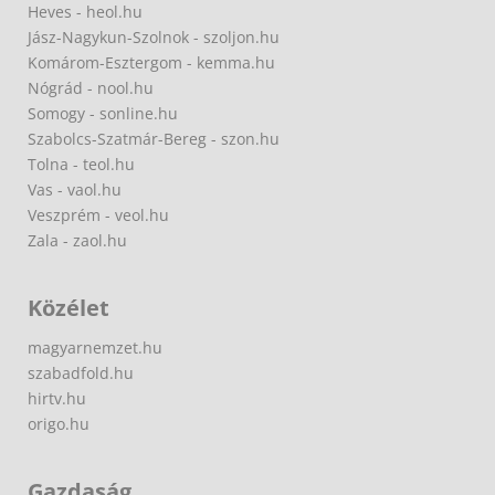
Heves - heol.hu
Jász-Nagykun-Szolnok - szoljon.hu
Komárom-Esztergom - kemma.hu
Nógrád - nool.hu
Somogy - sonline.hu
Szabolcs-Szatmár-Bereg - szon.hu
Tolna - teol.hu
Vas - vaol.hu
Veszprém - veol.hu
Zala - zaol.hu
Közélet
magyarnemzet.hu
szabadfold.hu
hirtv.hu
origo.hu
Gazdaság