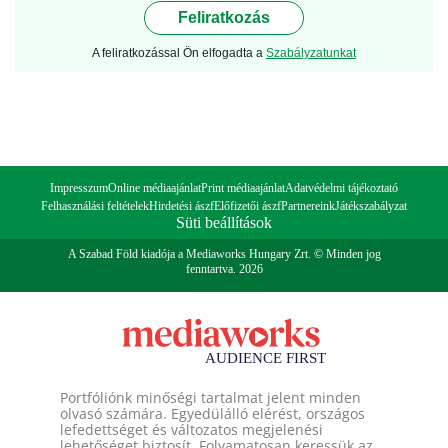
Feliratkozás
A feliratkozással Ön elfogadta a
Szabályzatunkat
Impresszum
Online médiaajánlat
Print médiaajánlat
Adatvédelmi tájékoztató
Felhasználási feltételek
Hirdetési ászf
Előfizetői ászf
Partnereink
Játékszabályzat
Süti beállítások
A Szabad Föld kiadója a Mediaworks Hungary Zrt. © Minden jog
fenntartva. 2026
Portfóliónk minőségi tartalmat jelent minden
olvasó számára. Egyedülálló elérést, országos
lefedettséget és változatos megjelenési
lehetőséget biztosít. Folyamatosan keressük az