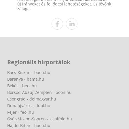
új irányokat és fejlődési lehetőségeket. Ez jövőnk
záloga.
Regionális hírportálok
Bács-Kiskun - baon.hu
Baranya - bama.hu
Békés - beol.hu
Borsod-Abaúj-Zemplén - boon.hu
Csongrád - delmagyar.hu
Dunaújváros - duol.hu
Fejér - feol.hu
Győr-Moson-Sopron - kisalfold.hu
Hajdú-Bihar - haon.hu