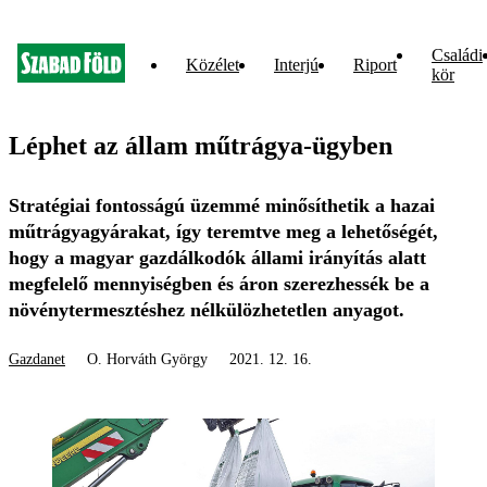
Családi
Közélet
Interjú
Riport
kör
Léphet az állam műtrágya-ügyben
Stratégiai fontosságú üzemmé minősíthetik a hazai
műtrágyagyárakat, így teremtve meg a lehetőségét,
hogy a magyar gazdálkodók állami irányítás alatt
megfelelő mennyiségben és áron szerezhessék be a
növénytermesztéshez nélkülözhetetlen anyagot.
Gazdanet
O. Horváth György
2021. 12. 16.