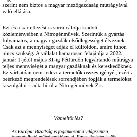
szerint nem biztos a magyar mezőgazdaság műtrágyával
való ellátása.
Ezt és a kartellezést is sorra cáfolja kiadott
közleményeiben a Nitrogénművek. Szerintük a gyártás
folyamatos, a magyar gazdák elsődlegességet élveznek.
Csak azt a mennyiséget adják el külföldön, amire itthon
nincs szükség. A vállalat hamarosan felajánlja a 2022.
január 1-jétől május 31-ig Pétfürdőn legyártandó műtrágya
teljes mennyiségét a magyar gazdáknak és kereskedőknek.
Ez várhatóan nem fedezi a termelők összes igényét, ezért a
beérkező megrendelések sorrendjében fogják a termelőket
kiszolgálni – adta hírül a Nitrogénművek Zrt.
Vámeltörlés?
Az Európai Bizottság is foglalkozott a világszinten
tapasztalható műtrágyahiánnyal. Egyes tisztségviselők