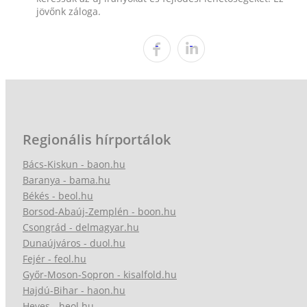
jövőnk záloga.
Regionális hírportálok
Bács-Kiskun - baon.hu
Baranya - bama.hu
Békés - beol.hu
Borsod-Abaúj-Zemplén - boon.hu
Csongrád - delmagyar.hu
Dunaújváros - duol.hu
Fejér - feol.hu
Győr-Moson-Sopron - kisalfold.hu
Hajdú-Bihar - haon.hu
Heves - heol.hu