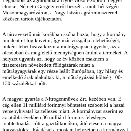
Legalábbis az agrárkamara Győr-Moson-Sopron megyei
elnöke, Németh Gergely erről beszélt a múlt hét végén
Mosonmagyaróváron, a Nagy István agrárminiszterrel
közösen tartott tájékoztatón.
A tárcavezető már korábban szóba hozta, hogy a kormány
mindent el fog követni, így már vizsgálja a lehetőségét,
miként lehet beavatkozni a műtrágyapiac ügyeibe, azaz
olcsóbban és megfelelő mennyiségben árulni a terméket. A
helyzet ugyanis az, hogy az év közben csaknem a
tízszeresére növekedett földgázárak miatt a
műtrágyagyárak egy része leállt Európában, így hiány és
emelkedő árak alakultak ki, a műtrágyázási költség 100-
130 százalékkal nőtt.
A magyar gyártás a Nitrogénművek Zrt. kezében van. E
cég ellen 11 milliárd forintnyi büntetést szabott ki a hazai
versenyhivatal kartellezés miatt. A kormányzat szerint ez
az utóbbi években 36 milliárd forintos felesleges
többletkiadást rótt a gazdálkodókra, áttételesen a magyar
fogyasztókra. Ráadásul a mostani helyzetben a kormányzat