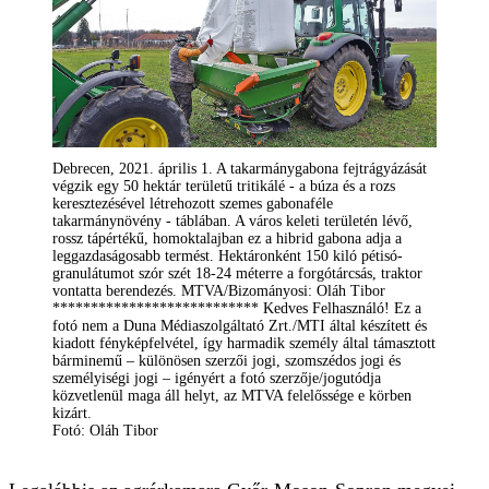
Debrecen, 2021. április 1. A takarmánygabona fejtrágyázását
végzik egy 50 hektár területű tritikálé - a búza és a rozs
keresztezésével létrehozott szemes gabonaféle
takarmánynövény - táblában. A város keleti területén lévő,
rossz tápértékű, homoktalajban ez a hibrid gabona adja a
leggazdaságosabb termést. Hektáronként 150 kiló pétisó-
granulátumot szór szét 18-24 méterre a forgótárcsás, traktor
vontatta berendezés. MTVA/Bizományosi: Oláh Tibor
*************************** Kedves Felhasználó! Ez a
fotó nem a Duna Médiaszolgáltató Zrt./MTI által készített és
kiadott fényképfelvétel, így harmadik személy által támasztott
bárminemű – különösen szerzői jogi, szomszédos jogi és
személyiségi jogi – igényért a fotó szerzője/jogutódja
közvetlenül maga áll helyt, az MTVA felelőssége e körben
kizárt.
Fotó: Oláh Tibor