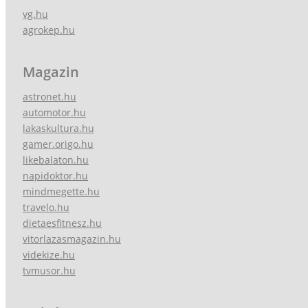
vg.hu
agrokep.hu
Magazin
astronet.hu
automotor.hu
lakaskultura.hu
gamer.origo.hu
likebalaton.hu
napidoktor.hu
mindmegette.hu
travelo.hu
dietaesfitnesz.hu
vitorlazasmagazin.hu
videkize.hu
tvmusor.hu