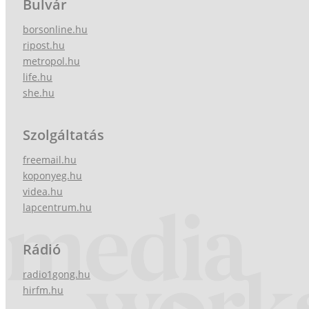
Bulvár
borsonline.hu
ripost.hu
metropol.hu
life.hu
she.hu
Szolgáltatás
freemail.hu
koponyeg.hu
videa.hu
lapcentrum.hu
Rádió
radio1gong.hu
hirfm.hu