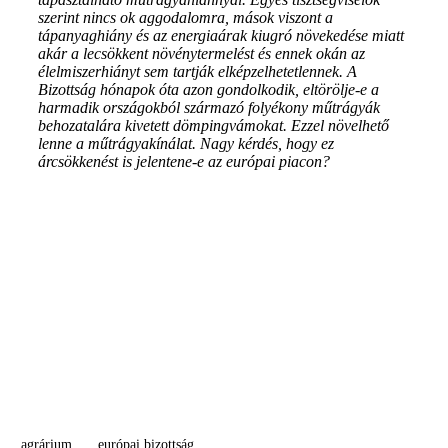
szerint nincs ok aggodalomra, mások viszont a
tápanyaghiány és az energiaárak kiugró növekedése miatt
akár a lecsökkent növénytermelést és ennek okán az
élelmiszerhiányt sem tartják elképzelhetetlennek. A
Bizottság hónapok óta azon gondolkodik, eltörölje-e a
harmadik országokból származó folyékony műtrágyák
behozatalára kivetett dömpingvámokat. Ezzel növelhető
lenne a műtrágyakínálat. Nagy kérdés, hogy ez
árcsökkenést is jelentene-e az európai piacon?
agrárium
európai bizottság