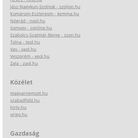
Jász-Nagykun-Szolnok - szoljon.hu
Komárom-Esztergom - kemma.hu
Nógrád - nool.hu
Somogy - sonline.hu
Szabolcs-Szatmár-Bereg - szon.hu
Tolna - teol.hu
Vas - vaol.hu
Veszprém - veol.hu
Zala - zaol.hu
Közélet
magyarnemzet.hu
szabadfold.hu
hirtv.hu
origo.hu
Gazdaság