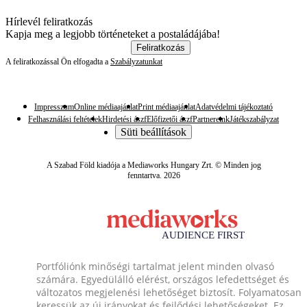
Hírlevél feliratkozás
Kapja meg a legjobb történeteket a postaládájába!
Feliratkozás
A feliratkozással Ön elfogadta a
Szabályzatunkat
Impresszum
Online médiaajánlat
Print médiaajánlat
Adatvédelmi tájékoztató
Felhasználási feltételek
Hirdetési ászf
Előfizetői ászf
Partnereink
Játékszabályzat
Süti beállítások
A Szabad Föld kiadója a Mediaworks Hungary Zrt. © Minden jog
fenntartva. 2026
Portfóliónk minőségi tartalmat jelent minden olvasó
számára. Egyedülálló elérést, országos lefedettséget és
változatos megjelenési lehetőséget biztosít. Folyamatosan
keressük az új irányokat és fejlődési lehetőségeket. Ez