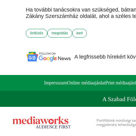
Ha további tanácsokra van szükséged, bátran
Zákány Szerszámház oldalát, ahol a széles te
öntözés
megoldás
kert
A legfrissebb hírekért kö
Impresszum
Online médiaajánlat
Print médiaajánl
A Szabad Föl
Portfóliónk minőségi ta
megjelenési lehetőséget