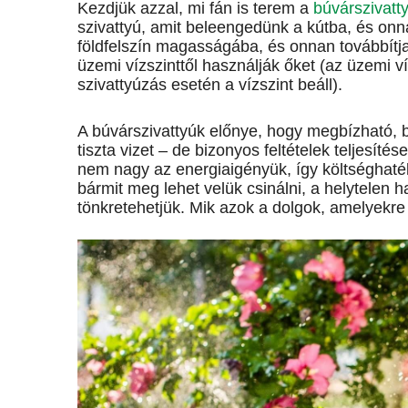
Kezdjük azzal, mi fán is terem a
búvárszivatt
szivattyú, amit beleengedünk a kútba, és onna
földfelszín magasságába, és onnan továbbítja 
üzemi vízszinttől használják őket (az üzemi v
szivattyúzás esetén a vízszint beáll).
A búvárszivattyúk előnye, hogy megbízható, b
tiszta vizet – de bizonyos feltételek teljesíté
nem nagy az energiaigényük, így költséghaté
bármit meg lehet velük csinálni, a helytelen h
tönkretehetjük. Mik azok a dolgok, amelyekre 