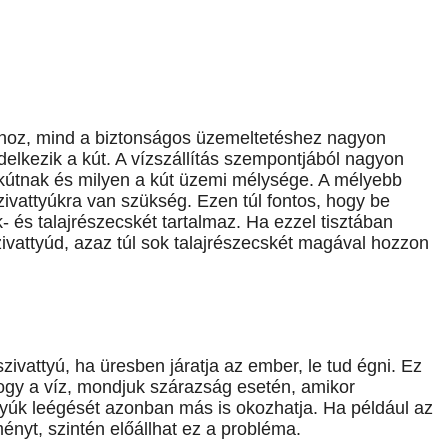
ához, mind a biztonságos üzemeltetéshez nagyon
delkezik a kút. A vízszállítás szempontjából nagyon
útnak és milyen a kút üzemi mélysége. A mélyebb
ivattyúkra van szükség. Ezen túl fontos, hogy be
 és talajrészecskét tartalmaz. Ha ezzel tisztában
zivattyúd, azaz túl sok talajrészecskét magával hozzon
zivattyú, ha üresben járatja az ember, le tud égni. Ez
lfogy a víz, mondjuk szárazság esetén, amikor
attyúk leégését azonban más is okozhatja. Ha például az
ényt, szintén előállhat ez a probléma.