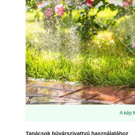
A kép f
Tanácsok búvárszivattyú használatához