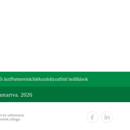
ői ászf
Partnereink
Játékszabályzat
Süti beállítások
ntartva. 2026
t és változatos
övőnk záloga.