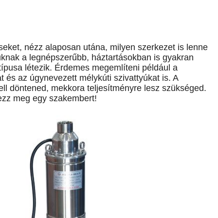
seket, nézz alaposan utána, milyen szerkezet is lenne
tyúknak a legnépszerűbb, háztartásokban is gyakran
 típusa létezik. Érdemes megemlíteni például a
t és az úgynevezett mélykúti szivattyúkat is. A
ell döntened, mekkora teljesítményre lesz szükséged.
ezz meg egy szakembert!