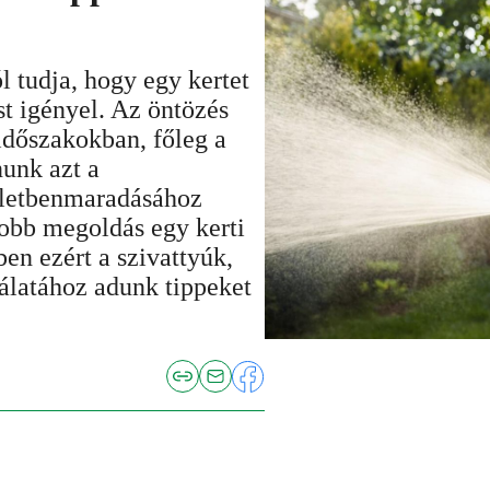
l tudja, hogy egy kertet
st igényel. Az öntözés
időszakokban, főleg a
nunk azt a
életbenmaradásához
jobb megoldás egy kerti
en ezért a szivattyúk,
nálatához adunk tippeket