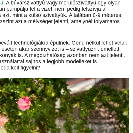
yú
. A búvárszivattyú vagy merülőszivattyú egy olyan
n pumpálja fel a vizet, nem pedig felszívja a
azt, mint a külső szivattyúk. Általában 8-9 méteres
ízszint azt a mélységet jelenti, amelynél folyamatos
evált technológiákra épülnek. Gond nélkül lehet velük
se esetén akár szennyvizet is – szivattyúzni, emellett
konyak is. A megbízhatóság azonban nem azt jelenti,
asználattal sajnos a legjobb modelleket is
oda kell figyelni?