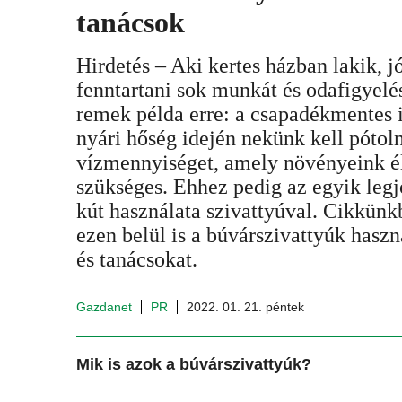
tanácsok
Hirdetés – Aki kertes házban lakik, jó
fenntartani sok munkát és odafigyelé
remek példa erre: a csapadékmentes 
nyári hőség idején nekünk kell pótol
vízmennyiséget, amely növényeink 
szükséges. Ehhez pedig az egyik leg
kút használata szivattyúval. Cikkünkb
ezen belül is a búvárszivattyúk hasz
és tanácsokat.
Gazdanet
PR
2022. 01. 21. péntek
Mik is azok a búvárszivattyúk?