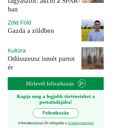
fagyasztót: akció a SPAR-
ban
Zöld Föld
Gazda a zöldben
Kultúra
Odüsszeusz ismét partot
ér
Hírlevél feliratkozás
Kapja meg a legjobb történeteket a
postaládájába!
Feliratkozás
A feliratkozással Ön elfogadta a
Szabályzatunkat