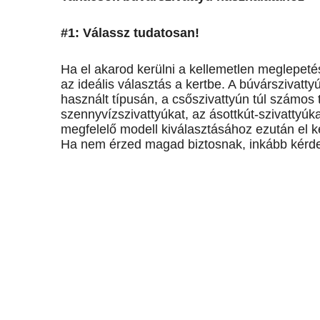
#1: Válassz tudatosan!
Ha el akarod kerülni a kellemetlen meglepeté
az ideális választás a kertbe. A búvárszivat
használt típusán, a csőszivattyún túl számos
szennyvízszivattyúkat, az ásottkút-szivattyúka
megfelelő modell kiválasztásához ezután el k
Ha nem érzed magad biztosnak, inkább kérd