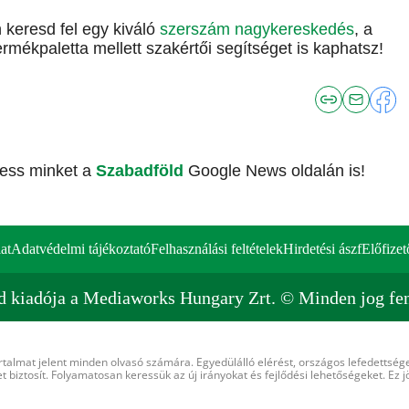
 keresd fel egy kiváló
szerszám nagykereskedés
, a
rmékpaletta mellett szakértői segítséget is kaphatsz!
vess minket a
Szabadföld
Google News oldalán is!
at
Adatvédelmi tájékoztató
Felhasználási feltételek
Hirdetési ászf
Előfizet
d kiadója a Mediaworks Hungary Zrt. © Minden jog fen
rtalmat jelent minden olvasó számára. Egyedülálló elérést, országos lefedettsége
 biztosít. Folyamatosan keressük az új irányokat és fejlődési lehetőségeket. Ez j