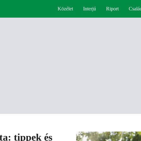
Közélet
Interjú
Riport
Csalá
a: tippek és