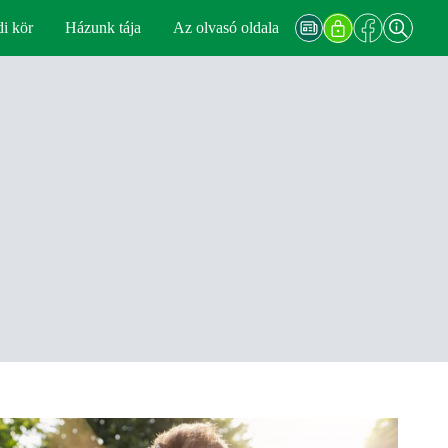
di kör
Házunk tája
Az olvasó oldala