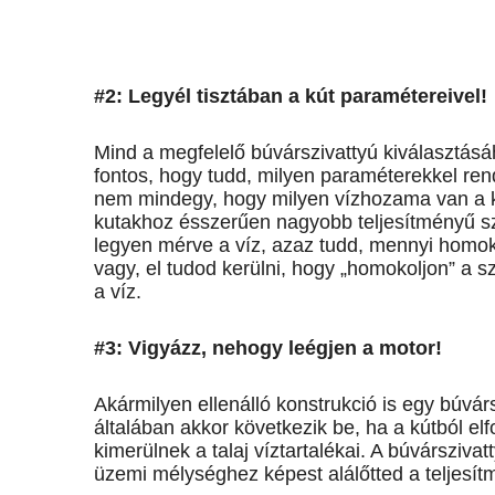
#2: Legyél tisztában a kút paramétereivel!
Mind a megfelelő búvárszivattyú kiválasztás
fontos, hogy tudd, milyen paraméterekkel ren
nem mindegy, hogy milyen vízhozama van a k
kutakhoz ésszerűen nagyobb teljesítményű sz
legyen mérve a víz, azaz tudd, mennyi homok-
vagy, el tudod kerülni, hogy „homokoljon” a s
a víz.
#3: Vigyázz, nehogy leégjen a motor!
Akármilyen ellenálló konstrukció is egy búvárs
általában akkor következik be, ha a kútból e
kimerülnek a talaj víztartalékai. A búvársziv
üzemi mélységhez képest alálőtted a teljesítm