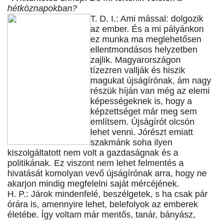
hétköznapokban?
T. D. I.: Ami mással: dolgozik
az ember. És a mi pályánkon
ez munka ma meglehetősen
ellentmondásos helyzetben
zajlik. Magyarországon
tízezren vallják és hiszik
magukat újságírónak, ám nagy
részük híján van még az elemi
képességeknek is, hogy a
képzettséget már meg sem
említsem. Újságírót olcsón
lehet venni. Jórészt emiatt
szakmánk soha ilyen
kiszolgáltatott nem volt a gazdaságnak és a
politikának. Ez viszont nem lehet felmentés a
hivatását komolyan vevő újságírónak arra, hogy ne
akarjon mindig megfelelni saját mércéjének.
H. P.: Járok mindenfelé, beszélgetek, s ha csak pár
órára is, amennyire lehet, belefolyok az emberek
életébe. Így voltam már mentős, tanár, bányász,