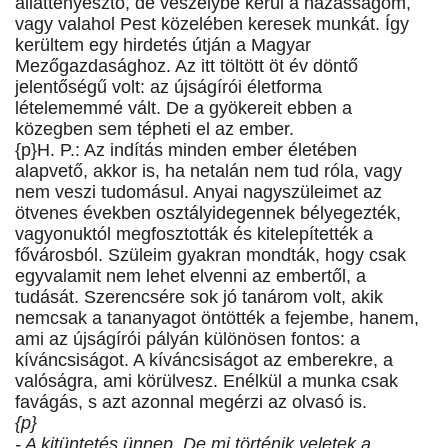
állattenyésztő, de veszélybe kerül a házasságom,
vagy valahol Pest közelében keresek munkát. Így
kerültem egy hirdetés útján a Magyar
Mezőgazdasághoz. Az itt töltött öt év döntő
jelentőségű volt: az újságírói életforma
lételememmé vált. De a gyökereit ebben a
közegben sem tépheti el az ember.
{p}H. P.: Az indítás minden ember életében
alapvető, akkor is, ha netalán nem tud róla, vagy
nem veszi tudomásul. Anyai nagyszüleimet az
ötvenes években osztályidegennek bélyegezték,
vagyonuktól megfosztották és kitelepítették a
fővárosból. Szüleim gyakran mondták, hogy csak
egyvalamit nem lehet elvenni az embertől, a
tudását. Szerencsére sok jó tanárom volt, akik
nemcsak a tananyagot öntötték a fejembe, hanem,
ami az újságírói pályán különösen fontos: a
kíváncsiságot. A kíváncsiságot az emberekre, a
valóságra, ami körülvesz. Enélkül a munka csak
favágás, s azt azonnal megérzi az olvasó is.
{p}
- A kitüntetés ünnep. De mi történik veletek a