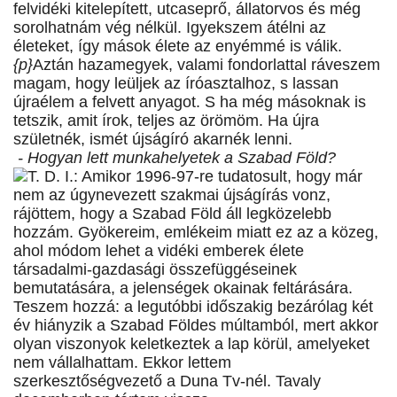
felvidéki kitelepített, utcaseprő, állatorvos és még
sorolhatnám vég nélkül. Igyekszem átélni az
életeket, így mások élete az enyémmé is válik.
{p}
Aztán hazamegyek, valami fondorlattal ráveszem
magam, hogy leüljek az íróasztalhoz, s lassan
újraélem a felvett anyagot. S ha még másoknak is
tetszik, amit írok, teljes az örömöm. Ha újra
születnék, ismét újságíró akarnék lenni.
- Hogyan lett munkahelyetek a Szabad Föld?
T. D. I.: Amikor 1996-97-re tudatosult, hogy már
nem az úgynevezett szakmai újságírás vonz,
rájöttem, hogy a Szabad Föld áll legközelebb
hozzám. Gyökereim, emlékeim miatt ez az a közeg,
ahol módom lehet a vidéki emberek élete
társadalmi-gazdasági összefüggéseinek
bemutatására, a jelenségek okainak feltárására.
Teszem hozzá: a legutóbbi időszakig bezárólag két
év hiányzik a Szabad Földes múltamból, mert akkor
olyan viszonyok keletkeztek a lap körül, amelyeket
nem vállalhattam. Ekkor lettem
szerkesztőségvezető a Duna Tv-nél. Tavaly