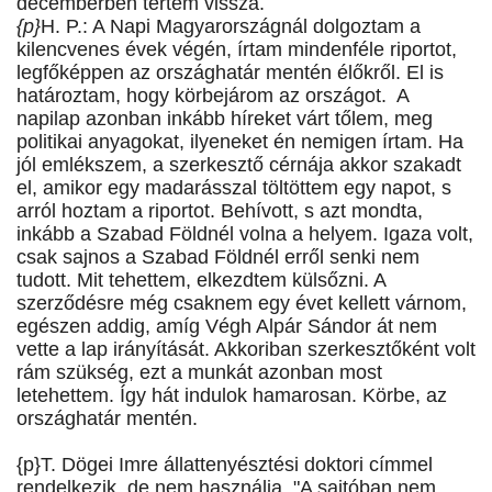
decemberben tértem vissza.
{p}
H. P.: A Napi Magyarországnál dolgoztam a
kilencvenes évek végén, írtam mindenféle riportot,
legfőképpen az országhatár mentén élőkről. El is
határoztam, hogy körbejárom az országot. A
napilap azonban inkább híreket várt tőlem, meg
politikai anyagokat, ilyeneket én nemigen írtam.
Ha
jól emlékszem, a szerkesztő cérnája akkor szakadt
el, amikor egy madarásszal töltöttem egy napot, s
arról hoztam a riportot. Behívott, s azt mondta,
inkább a Szabad Földnél volna a helyem. Igaza volt,
csak sajnos a Szabad Földnél erről senki nem
tudott. Mit tehettem, elkezdtem külsőzni. A
szerződésre még csaknem egy évet kellett várnom,
egészen addig, amíg Végh Alpár Sándor át nem
vette a lap irányítását. Akkoriban szerkesztőként volt
rám szükség, ezt a munkát azonban most
letehettem. Így hát indulok hamarosan. Körbe, az
országhatár mentén.
{p}T. Dögei Imre állattenyésztési doktori címmel
rendelkezik, de nem használja. "A sajtóban nem