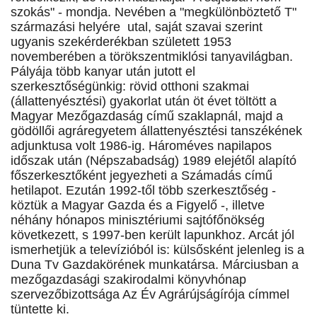
szokás" - mondja. Nevében a "megkülönböztető T"
származási helyére utal, saját szavai szerint
ugyanis szekérderékban született 1953
novemberében a törökszentmiklósi tanyavilágban.
Pályája több kanyar után jutott el
szerkesztőségünkig: rövid otthoni szakmai
(állattenyésztési) gyakorlat után öt évet töltött a
Magyar Mezőgazdaság című szaklapnál, majd a
gödöllői agráregyetem állattenyésztési tanszékének
adjunktusa volt 1986-ig. Hároméves napilapos
időszak után (Népszabadság) 1989 elejétől alapító
főszerkesztőként jegyezheti a Számadás című
hetilapot. Ezután 1992-től több szerkesztőség -
köztük a Magyar Gazda és a Figyelő -, illetve
néhány hónapos minisztériumi sajtófőnökség
következett, s 1997-ben került lapunkhoz. Arcát jól
ismerhetjük a televízióból is: külsősként jelenleg is a
Duna Tv Gazdakörének munkatársa. Márciusban a
mezőgazdasági szakirodalmi könyvhónap
szervezőbizottsága Az Év Agrárújságírója címmel
tüntette ki.