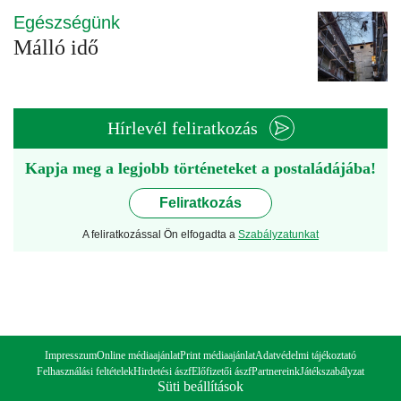
Egészségünk
Málló idő
Hírlevél feliratkozás
Kapja meg a legjobb történeteket a postaládájába!
Feliratkozás
A feliratkozással Ön elfogadta a
Szabályzatunkat
Impresszum
Online médiaajánlat
Print médiaajánlat
Adatvédelmi tájékoztató
Felhasználási feltételek
Hirdetési ászf
Előfizetői ászf
Partnereink
Játékszabályzat
Süti beállítások