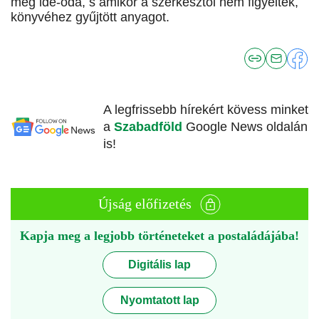
még ide-oda, s amikor a szerkesztői nem figyeltek,
könyvéhez gyűjtött anyagot.
A legfrissebb hírekért kövess minket
a
Szabadföld
Google News oldalán
is!
Újság előfizetés
Kapja meg a legjobb történeteket a postaládájába!
Digitális lap
Nyomtatott lap