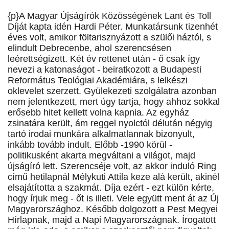
{p}A Magyar Újságírók Közösségének Lant és Toll
Díját kapta idén Hardi Péter. Munkatársunk tizenhét
éves volt, amikor föltarisznyázott a szülői háztól, s
elindult Debrecenbe, ahol szerencsésen
leérettségizett. Két év rettenet után - ő csak így
nevezi a katonaságot - beiratkozott a Budapesti
Református Teológiai Akadémiára, s lelkészi
oklevelet szerzett. Gyülekezeti szolgálatra azonban
nem jelentkezett, mert úgy tartja, hogy ahhoz sokkal
erősebb hitet kellett volna kapnia. Az egyház
zsinatára került, ám reggel nyolctól délután négyig
tartó irodai munkára alkalmatlannak bizonyult,
inkább tovább indult. Előbb -1990 körül -
politikusként akarta megváltani a világot, majd
újságíró lett. Szerencséje volt, az akkor induló Ring
című hetilapnál Mélykuti Attila keze alá került, akinél
elsajátította a szakmát. Díja ezért - ezt külön kérte,
hogy írjuk meg - őt is illeti. Vele együtt ment át az Új
Magyarországhoz. Később dolgozott a Pest Megyei
Hírlapnak, majd a Napi Magyarországnak. Írogatott