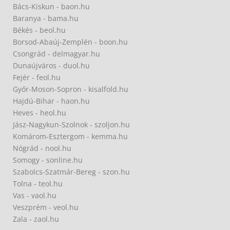
Bács-Kiskun - baon.hu
Baranya - bama.hu
Békés - beol.hu
Borsod-Abaúj-Zemplén - boon.hu
Csongrád - delmagyar.hu
Dunaújváros - duol.hu
Fejér - feol.hu
Győr-Moson-Sopron - kisalfold.hu
Hajdú-Bihar - haon.hu
Heves - heol.hu
Jász-Nagykun-Szolnok - szoljon.hu
Komárom-Esztergom - kemma.hu
Nógrád - nool.hu
Somogy - sonline.hu
Szabolcs-Szatmár-Bereg - szon.hu
Tolna - teol.hu
Vas - vaol.hu
Veszprém - veol.hu
Zala - zaol.hu