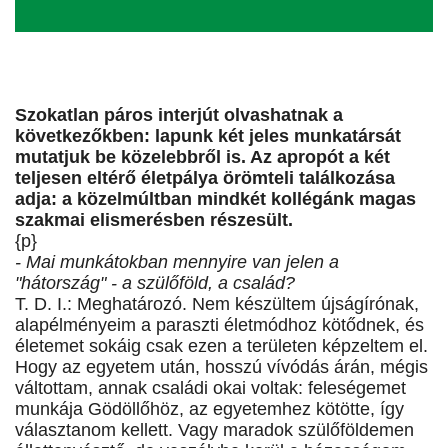
Szokatlan páros interjút olvashatnak a
következőkben: lapunk két jeles munkatársát
mutatjuk be közelebbről is. Az apropót a két
teljesen eltérő életpálya örömteli találkozása
adja: a közelmúltban mindkét kollégánk magas
szakmai elismerésben részesült.
{p}
- Mai munkátokban mennyire van jelen a
"hátország" - a szülőföld, a család?
T. D. I.: Meghatározó. Nem készültem újságírónak,
alapélményeim a paraszti életmódhoz kötődnek, és
életemet sokáig csak ezen a területen képzeltem el.
Hogy az egyetem után, hosszú vívódás árán, mégis
váltottam, annak családi okai voltak: feleségemet
munkája Gödöllőhöz, az egyetemhez kötötte, így
választanom kellett. Vagy maradok szülőföldemen