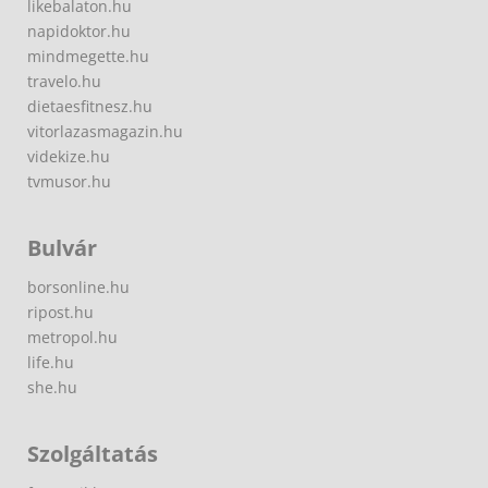
likebalaton.hu
napidoktor.hu
mindmegette.hu
travelo.hu
dietaesfitnesz.hu
vitorlazasmagazin.hu
videkize.hu
tvmusor.hu
Bulvár
borsonline.hu
ripost.hu
metropol.hu
life.hu
she.hu
Szolgáltatás