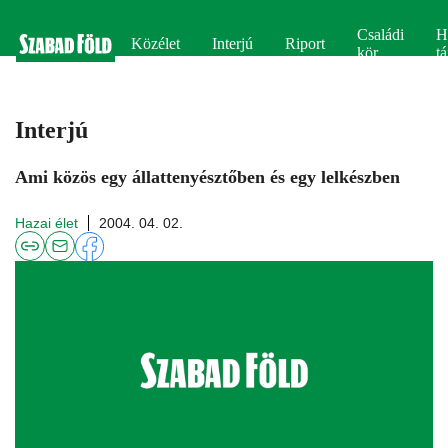
Családi
H
Közélet
Interjú
Riport
kör
tá
Interjú
Ami közös egy állattenyésztőben és egy lelkészben
Hazai élet
2004. 04. 02.