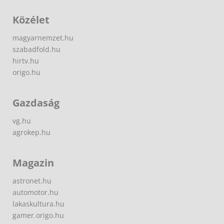
Közélet
magyarnemzet.hu
szabadfold.hu
hirtv.hu
origo.hu
Gazdaság
vg.hu
agrokep.hu
Magazin
astronet.hu
automotor.hu
lakaskultura.hu
gamer.origo.hu