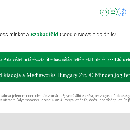
vess minket a
Szabadföld
Google News oldalán is!
at
Adatvédelmi tájékoztató
Felhasználási feltételek
Hirdetési ászf
Előfizet
d kiadója a Mediaworks Hungary Zrt. © Minden jog fen
rtalmat jelent minden olvasó számára. Egyedülálló elérést, országos lefedettsége
 biztosít. Folyamatosan keressük az új irányokat és fejlődési lehetőségeket. Ez j