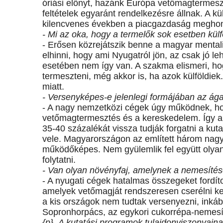
óriási előnyt, hazánk Európa vetőmagtermeszt
feltételek egyaránt rendelkezésre állnak. A kü
kilencvenes években a piacgazdaság meghonoso
- Mi az oka, hogy a termelők sok esetben külfö
- Erősen közrejátszik benne a magyar mentali
elhinni, hogy ami Nyugatról jön, az csak jó l
esetében nem így van. A szakma elismeri, hog
termeszteni, még akkor is, ha azok külföldi
miatt.
- Versenyképes-e jelenlegi formájában az ág
- A nagy nemzetközi cégek úgy működnek, ho
vetőmagtermesztés és a kereskedelem. Így a 
35-40 százalékát vissza tudják forgatni a k
vele. Magyarországon az említett három nagy
működőképes. Nem gyülemlik fel együtt olya
folytatni.
- Van olyan növényfaj, amelynek a nemesíté
- A nyugati cégek hatalmas összegeket fordít
amelyek vetőmagját rendszeresen cserélni kell
a kis országok nem tudtak versenyezni, inkáb
Sopronhorpács, az egykori cukorrépa-nemesít
{p}- A kutatási programok tulajdonviszonyain