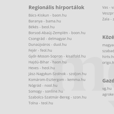
Regionális hírportálok
Vas - v
Veszpr
Bács-Kiskun - baon.hu
Zala - 
Baranya - bama.hu
Békés - beol.hu
Borsod-Abaúj-Zemplén - boon.hu
Közé
Csongrád - delmagyar.hu
Dunaújváros - duol.hu
magya
Fejér - feol.hu
szabad
Győr-Moson-Sopron - kisalfold.hu
hirtv.
Hajdú-Bihar - haon.hu
origo.
Heves - heol.hu
Jász-Nagykun-Szolnok - szoljon.hu
Komárom-Esztergom - kemma.hu
Gaz
Nógrád - nool.hu
vg.hu
Somogy - sonline.hu
agroke
Szabolcs-Szatmár-Bereg - szon.hu
Tolna - teol.hu