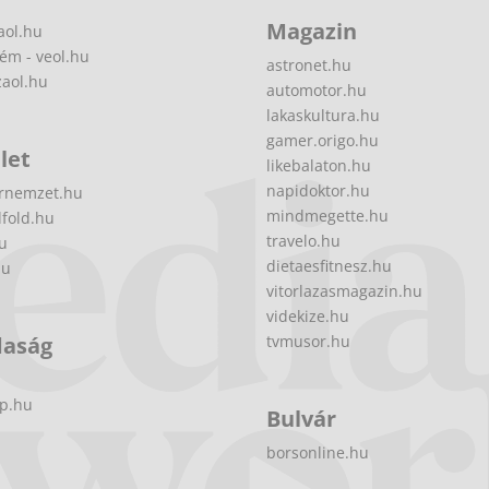
Magazin
aol.hu
ém - veol.hu
astronet.hu
zaol.hu
automotor.hu
lakaskultura.hu
gamer.origo.hu
let
likebalaton.hu
napidoktor.hu
rnemzet.hu
mindmegette.hu
fold.hu
travelo.hu
hu
dietaesfitnesz.hu
hu
vitorlazasmagazin.hu
videkize.hu
daság
tvmusor.hu
p.hu
Bulvár
borsonline.hu