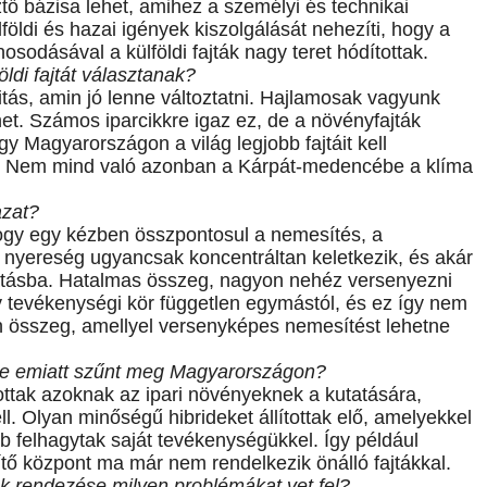
ő bázisa lehet, amihez a személyi és technikai
lföldi és hazai igények kiszolgálását nehezíti, hogy a
dásával a külföldi fajták nagy teret hódítottak.
ldi fajtát választanak?
tás, amin jó lenne változtatni. Hajlamosak vagyunk
ehet. Számos iparcikkre igaz ez, de a növényfajták
y Magyarországon a világ legjobb fajtáit kell
ek. Nem mind való azonban a Kárpát-medencébe a klíma
azat?
gy egy kézben összpontosul a nemesítés, a
nyereség ugyancsak koncentráltan keletkezik, és akár
utatásba. Hatalmas összeg, nagyon nehéz versenyezni
 tevékenységi kör független egymástól, és ez így nem
n összeg, amellyel versenyképes nemesítést lehetne
se emiatt szűnt meg Magyarországon?
ottak azoknak az ipari növényeknek a kutatására,
. Olyan minőségű hibrideket állítottak elő, amelyekkel
b felhagytak saját tevékenységükkel. Így például
ő központ ma már nem rendelkezik önálló fajtákkal.
ak rendezése milyen problémákat vet fel?