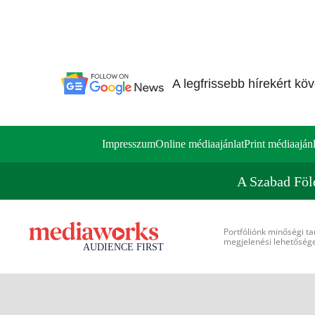
A legfrissebb hírekért kö
Impresszum
Online médiaajánlat
Print médiaajánl
A Szabad Föl
Portfóliónk minőségi ta
megjelenési lehetőséget