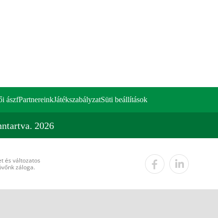
ői ászf
Partnereink
Játékszabályzat
Süti beállítások
ntartva. 2026
t és változatos
övőnk záloga.