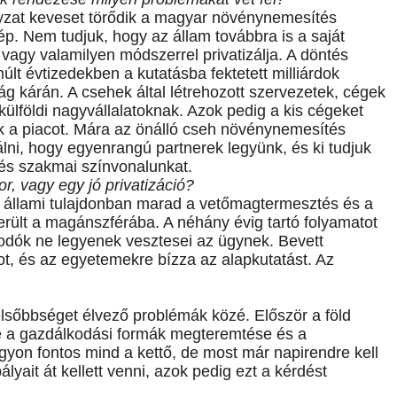
nyzat keveset törődik a magyar növénynemesítés
ép. Nem tudjuk, hogy az állam továbbra is a saját
 vagy valamilyen módszerrel privatizálja. A döntés
últ évtizedekben a kutatásba fektetett milliárdok
g kárán. A csehek által létrehozott szervezetek, cégek
 külföldi nagyvállalatoknak. Azok pedig a kis cégeket
sék a piacot. Mára az önálló cseh növénynemesítés
lni, hogy egyenrangú partnerek legyünk, és ki tudjuk
 és szakmai színvonalunkat.
or, vagy egy jó privatizáció?
állami tulajdonban marad a vetőmagtermesztés és a
ült a magánszférába. A néhány évig tartó folyamatot
kodók ne legyenek vesztesei az ügynek. Bevett
ot, és az egyetemekre bízza az alapkutatást. Az
elsőbbséget élvező problémák közé. Először a föld
tte a gazdálkodási formák megteremtése és a
n fontos mind a kettő, de most már napirendre kell
lyait át kellett venni, azok pedig ezt a kérdést