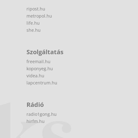
ripost.hu
metropol.hu
life.hu
she.hu
Szolgáltatás
freemail.hu
koponyeg.hu
videa.hu
lapcentrum.hu
Rádió
radio1gong.hu
hirfm.hu