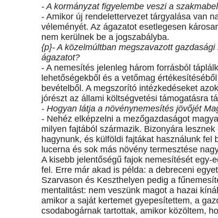
- A kormányzat figyelembe veszi a szakmabeli
- Amikor új rendelettervezet tárgyalása van
véleményét. Az ágazatot esetlegesen károsan
nem kerülnek be a jogszabályba.
{p}- A közelmúltban megszavazott gazdasági 
ágazatot?
- A nemesítés jelenleg három forrásból táplálk
lehetőségekből és a vetőmag értékesítéséből 
bevételből. A megszorító intézkedéseket azok
jórészt az állami költségvetési támogatásra 
- Hogyan látja a növénynemesítés jövőjét Ma
- Nehéz elképzelni a mezőgazdaságot magya
milyen fajtából származik. Bizonyára lesznek
hagynunk, és külföldi fajtákat használunk fel
lucerna és sok más növény termesztése nagy v
A kisebb jelentőségű fajok nemesítését egy-
fel. Erre már akad is példa: a debreceni egye
Szarvason és Keszthelyen pedig a fűnemesítés
mentalitást: nem veszünk magot a hazai kínál
amikor a saját kertemet gyepesítettem, a gazd
csodabogárnak tartottak, amikor közöltem, h