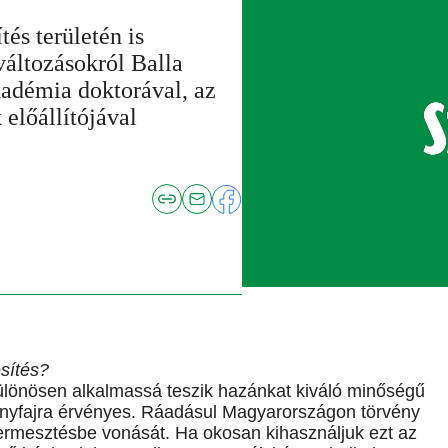
és területén is
 változásokról Balla
adémia doktorával, az
 előállítójával
sítés?
különösen alkalmassá teszik hazánkat kiváló minőségű
ényfajra érvényes. Ráadásul Magyarországon törvény
ztermesztésbe vonását. Ha okosan kihasználjuk ezt az