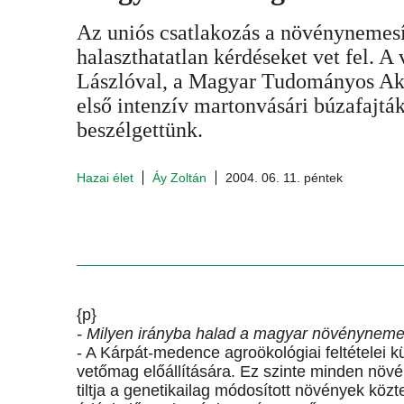
Az uniós csatlakozás a növénynemesít
halaszthatatlan kérdéseket vet fel. A
Lászlóval, a Magyar Tudományos Ak
első intenzív martonvásári búzafajták
beszélgettünk.
Hazai élet
Áy Zoltán
2004. 06. 11. péntek
{p}
- Milyen irányba halad a magyar növényneme
- A Kárpát-medence agroökológiai feltételei 
vetőmag előállítására. Ez szinte minden növ
tiltja a genetikailag módosított növények kö