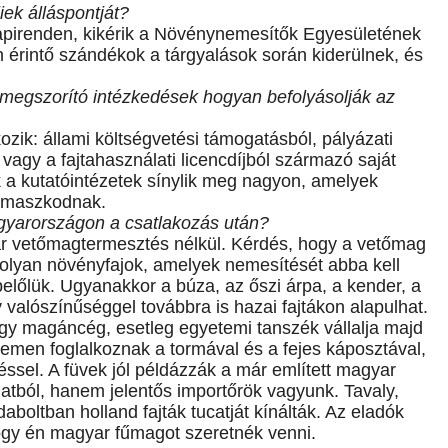
ek álláspontját?
 napirenden, kikérik a Növénynemesítők Egyesületének
 érintő szándékok a tárgyalások során kiderülnek, és
megszorító intézkedések hogyan befolyásolják az
ozik: állami költségvetési támogatásból, pályázati
vagy a fajtahasználati licencdíjból származó saját
 a kutatóintézetek sínylik meg nagyon, amelyek
támaszkodnak.
gyarországon a csatlakozás után?
r vetőmagtermesztés nélkül. Kérdés, hogy a vetőmag
 olyan növényfajok, amelyek nemesítését abba kell
 belőlük. Ugyanakkor a búza, az őszi árpa, a kender, a
alószínűséggel továbbra is hazai fajtákon alapulhat.
egy magáncég, esetleg egyetemi tanszék vállalja majd
temen foglalkoznak a tormával és a fejes káposztával,
sel. A füvek jól példázzák a már említett magyar
atból, hanem jelentős importőrök vagyunk. Tavaly,
aboltban holland fajták tucatját kínálták. Az eladók
ogy én magyar fűmagot szeretnék venni.