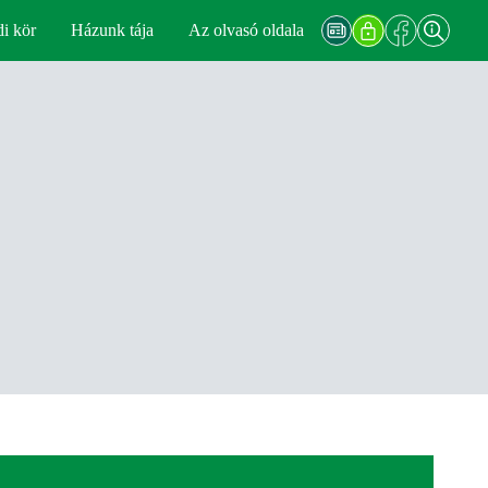
di kör
Házunk tája
Az olvasó oldala