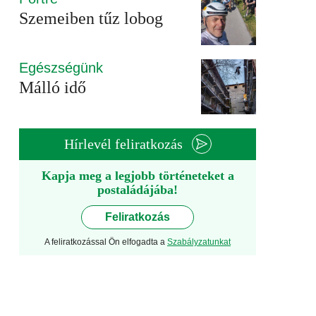
Szemeiben tűz lobog
Egészségünk
Málló idő
Hírlevél feliratkozás
Kapja meg a legjobb történeteket a
postaládájába!
Feliratkozás
A feliratkozással Ön elfogadta a
Szabályzatunkat