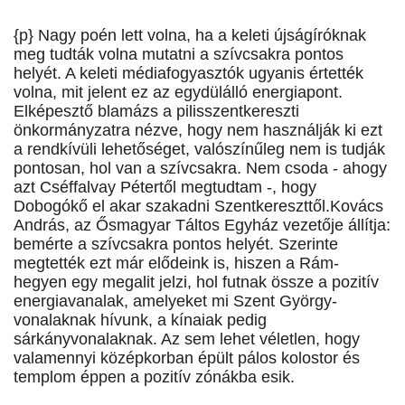
{p} Nagy poén lett volna, ha a keleti újságíróknak
meg tudták volna mutatni a szívcsakra pontos
helyét. A keleti médiafogyasztók ugyanis értették
volna, mit jelent ez az egydülálló energiapont.
Elképesztő blamázs a pilisszentkereszti
önkormányzatra nézve, hogy nem használják ki ezt
a rendkívüli lehetőséget, valószínűleg nem is tudják
pontosan, hol van a szívcsakra. Nem csoda - ahogy
azt Cséffalvay Pétertől megtudtam -, hogy
Dobogókő el akar szakadni Szentkereszttől.Kovács
András, az Ősmagyar Táltos Egyház vezetője állítja:
bemérte a szívcsakra pontos helyét. Szerinte
megtették ezt már elődeink is, hiszen a Rám-
hegyen egy megalit jelzi, hol futnak össze a pozitív
energiavanalak, amelyeket mi Szent György-
vonalaknak hívunk, a kínaiak pedig
sárkányvonalaknak. Az sem lehet véletlen, hogy
valamennyi középkorban épült pálos kolostor és
templom éppen a pozitív zónákba esik.