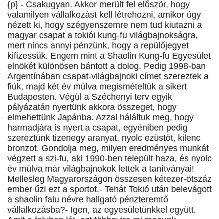
{p} - Csakugyan. Akkor merült fel először, hogy
valamilyen vállalkozást kell létrehozni, amikor úgy
nézett ki, hogy szégyenszemre nem tud kiutazni a
magyar csapat a tokiói kung-fu világbajnokságra,
mert nincs annyi pénzünk, hogy a repülőjegyet
kifizessük. Engem mint a Shaolin Kung-fu Egyesület
elnökét különösen bántott a dolog. Pedig 1998-ban
Argentínában csapat-világbajnoki címet szereztek a
fiúk, majd két év múlva megismételtük a sikert
Budapesten. Végül a Széchenyi terv egyik
pályázatán nyertünk akkora összeget, hogy
elmehettünk Japánba. Azzal háláltuk meg, hogy
harmadjára is nyert a csapat, egyéniben pedig
szereztünk tizenegy aranyat, nyolc ezüstöt, kilenc
bronzot. Gondolja meg, milyen eredményes munkát
végzett a szi-fu, aki 1990-ben települt haza, és nyolc
év múlva már világbajnokok lettek a tanítványai!
Mellesleg Magyarországon összesen kétezer-ötszáz
ember űzi ezt a sportot.- Tehát Tokió után belevágott
a shaolin falu névre hallgató pénzteremtő
vállalkozásba?- Igen, az egyesületünkkel együtt.