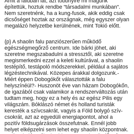
Amit a faluban lát, azt többnyire mi magunk
építettük, hoztuk rendbe "társadalmi munkában".
Nem szeretnénk, ha a kung-fusok, akik eddig csak
dicsőséget hoztak az országnak, még egyszer olyan
megalázó helyzetbe kerülnének, mint Tokió előtt.
{p} A shaolin falu panziószerűen működő
egészségmegőrző centrum. Ide bárki jöhet, aki
szeretne megszabadulni a stressztől, aki szeretne
megismerkedni ezzel a keleti kultúrával, a shaolin
testépítő, testápoló módszerekkel, például a sajátos
légzéstechnikával. Közepes árakkal dolgozunk.-
Miért éppen Dobogókőt választották a falu
helyszínéül?- Huszonöt éve van házam Dobogókőn,
de igazából csak valamikor a rendszerváltozás után
tudtam meg, hogy ez a hely és az egész Pilis egy
világszám. Bóklászó német és holland turisták
keresték a szívcsakrát, vagyis a Föld bolygó szív-
csokrát, azt az egyedüli energiapontot, ahol a
pozitív földsugárzások összefutnak. Ennél jobb
helyet elképzelni sem lehet egy shaolin központnak.