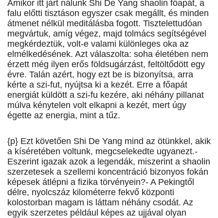
Amikor itt járt nálunk Shi De Yang shaolin főapát, a
falu előtti tisztáson egyszer csak megállt, és minden
átmenet nélkül meditálásba fogott. Tisztelettudóan
megvártuk, amíg végez, majd tolmács segítségével
megkérdeztük, volt-e valami különleges oka az
elmélkedésének. Azt válaszolta: soha életében nem
érzett még ilyen erős földsugárzást, feltöltődött egy
évre. Talán azért, hogy ezt be is bizonyítsa, arra
kérte a szi-fut, nyújtsa ki a kezét. Erre a főapát
energiát küldött a szi-fu kezére, aki néhány pillanat
múlva kénytelen volt elkapni a kezét, mert úgy
égette az energia, mint a tűz.
{p} Ezt követően Shi De Yang mind az ötünkkel, akik
a kíséretében voltunk, megcselekedte ugyanezt.-
Eszerint igazak azok a legendák, miszerint a shaolin
szerzetesek a szellemi koncentráció bizonyos fokán
képesek átlépni a fizika törvényein?- A Pekingtől
délre, nyolcszáz kilométerre fekvő központi
kolostorban magam is láttam néhány csodát. Az
egyik szerzetes például képes az ujjával olyan