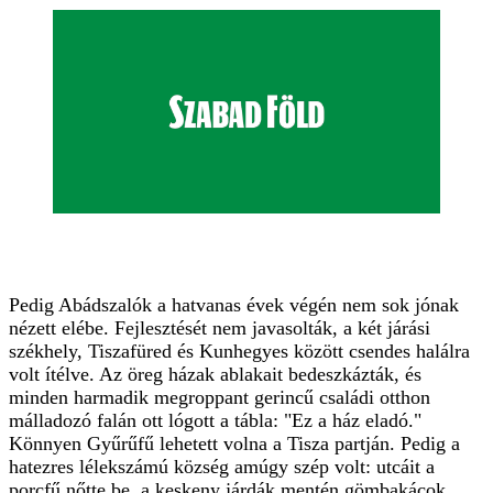
Pedig Abádszalók a hatvanas évek végén nem sok jónak
nézett elébe. Fejlesztését nem javasolták, a két járási
székhely, Tiszafüred és Kunhegyes között csendes halálra
volt ítélve. Az öreg házak ablakait bedeszkázták, és
minden harmadik megroppant gerincű családi otthon
málladozó falán ott lógott a tábla: "Ez a ház eladó."
Könnyen Gyűrűfű lehetett volna a Tisza partján. Pedig a
hatezres lélekszámú község amúgy szép volt: utcáit a
porcfű nőtte be, a keskeny járdák mentén gömbakácok