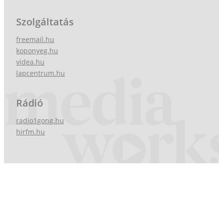
Szolgáltatás
freemail.hu
koponyeg.hu
videa.hu
lapcentrum.hu
Rádió
radio1gong.hu
hirfm.hu