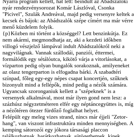
Nyárra program kellett, hát lett: beindult az Abádszalóki
nyár rendezvénysorozat Komár Lászlóval, Csonka
"Picivel", Szulák Andreával, majd pedig versenyre keltek a
kecsek és bájok: az Abádszalók szépe címért ma már vérre
menő küzdelem folyik.
{p}Közben mi történt a községgel? Lett benzinkútja. Ez
nem akármi, megmondhatja az, aki a kezdeti időkben
villogó vészjelző lámpával indult Abádszalókról neki a
nagyvilágnak. Vannak szállodái, panziói, éttermei,
formálódik egy sétálóutca, kikötő várja a vitorlásokat, a
vízparton pedig olyan bungalók sorakoznak, amilyeneket
az olasz tengerparton is elfogadna bárki. A szabadtéri
színpad, főleg egy-egy népes csapat koncertjén, szűknek
bizonyult mind a fellépők, mind pedig a nézők számára.
Ugyancsak szoronganiuk kellett a "szépeknek" is a
versenyek alkalmával, most már ilyen gond nem lesz: a
százhúsz négyzetméteren elfér egy néptáncegyüttes is, míg
a nézőtéren ötezer fürdőző foglalhat helyet.
Felépült egy meleg vizes strand, nincs már éjjeli "Zetor-
hang", van viszont infrastruktúra minden mennyiségben. A
kemping sátorozói egy jókora társasági placcon
találkozhatnak, barátkozhatnak, sütögethetnek, kinek