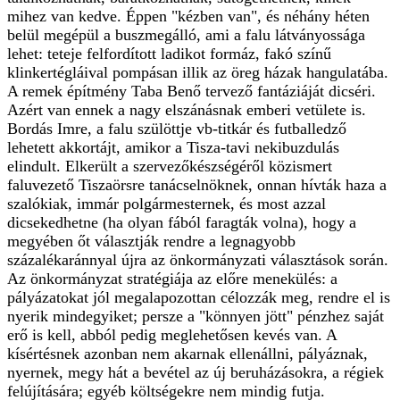
mihez van kedve. Éppen "kézben van", és néhány héten
belül megépül a buszmegálló, ami a falu látványossága
lehet: teteje felfordított ladikot formáz, fakó színű
klinkertégláival pompásan illik az öreg házak hangulatába.
A remek építmény Taba Benő tervező fantáziáját dicséri.
Azért van ennek a nagy elszánásnak emberi vetülete is.
Bordás Imre, a falu szülöttje vb-titkár és futballedző
lehetett akkortájt, amikor a Tisza-tavi nekibuzdulás
elindult. Elkerült a szervezőkészségéről közismert
faluvezető Tiszaörsre tanácselnöknek, onnan hívták haza a
szalókiak, immár polgármesternek, és most azzal
dicsekedhetne (ha olyan fából faragták volna), hogy a
megyében őt választják rendre a legnagyobb
százalékaránnyal újra az önkormányzati választások során.
Az önkormányzat stratégiája az előre menekülés: a
pályázatokat jól megalapozottan célozzák meg, rendre el is
nyerik mindegyiket; persze a "könnyen jött" pénzhez saját
erő is kell, abból pedig meglehetősen kevés van. A
kísértésnek azonban nem akarnak ellenállni, pályáznak,
nyernek, megy hát a bevétel az új beruházásokra, a régiek
felújítására; egyéb költségekre nem mindig futja.