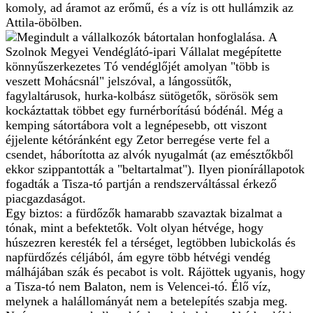
komoly, ad áramot az erőmű, és a víz is ott hullámzik az
Attila-öbölben.
Megindult a vállalkozók bátortalan honfoglalása. A
Szolnok Megyei Vendéglátó-ipari Vállalat megépítette
könnyűszerkezetes Tó vendéglőjét amolyan "több is
veszett Mohácsnál" jelszóval, a lángossütők,
fagylaltárusok, hurka-kolbász sütögetők, sörösök sem
kockáztattak többet egy furnérborítású bódénál. Még a
kemping sátortábora volt a legnépesebb, ott viszont
éjjelente kétóránként egy Zetor berregése verte fel a
csendet, háborította az alvók nyugalmát (az emésztőkből
ekkor szippantották a "beltartalmat"). Ilyen pionírállapotok
fogadták a Tisza-tó partján a rendszerváltással érkező
piacgazdaságot.
Egy biztos: a fürdőzők hamarabb szavaztak bizalmat a
tónak, mint a befektetők. Volt olyan hétvége, hogy
húszezren keresték fel a térséget, legtöbben lubickolás és
napfürdőzés céljából, ám egyre több hétvégi vendég
málhájában szák és pecabot is volt. Rájöttek ugyanis, hogy
a Tisza-tó nem Balaton, nem is Velencei-tó. Élő víz,
melynek a halállományát nem a betelepítés szabja meg.