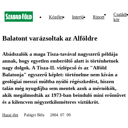
Családi
Közélet
Interjú
Riport
kör
Balatont varázsoltak az Alföldre
Abádszalók a maga Tisza-tavával nagyszerű példája
annak, hogy egyetlen emberöltő alatt is történhetnek
nagy dolgok. A Tisza-II. vízlépcső és az "Alföld
Balatonja" egyszerű képlet: történelme nem kíván a
geológiai messzi múltba nyúló régészkedést, hiszen
talán még nyugdíjba sem mentek azok a mérnökök,
akik megálmodták az 1973-ban beinduló mini erőművet
és a kilencven négyzetkilométeres víztükröt.
Hazai élet
Palágyi Béla
2004. 07. 09.