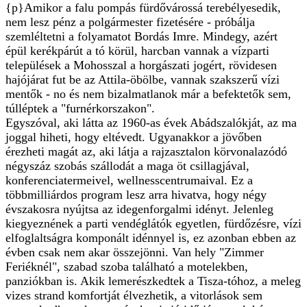
{p}Amikor a falu pompás fürdővárossá terebélyesedik,
nem lesz pénz a polgármester fizetésére - próbálja
szemléltetni a folyamatot Bordás Imre. Mindegy, azért
épül kerékpárút a tó körül, harcban vannak a vízparti
települések a Mohosszal a horgászati jogért, rövidesen
hajójárat fut be az Attila-öbölbe, vannak szakszerű vízi
mentők - no és nem bizalmatlanok már a befektetők sem,
túlléptek a "furnérkorszakon".
Egyszóval, aki látta az 1960-as évek Abádszalókját, az ma
joggal hiheti, hogy eltévedt. Ugyanakkor a jövőben
érezheti magát az, aki látja a rajzasztalon körvonalazódó
négyszáz szobás szállodát a maga öt csillagjával,
konferenciatermeivel, wellnesscentrumaival. Ez a
többmilliárdos program lesz arra hivatva, hogy négy
évszakosra nyújtsa az idegenforgalmi idényt. Jelenleg
kiegyeznének a parti vendéglátók egyetlen, fürdőzésre, vízi
elfoglaltságra komponált idénnyel is, ez azonban ebben az
évben csak nem akar összejönni. Van hely "Zimmer
Feriéknél", szabad szoba található a motelekben,
panziókban is. Akik lemerészkedtek a Tisza-tóhoz, a meleg
vizes strand komfortját élvezhetik, a vitorlások sem