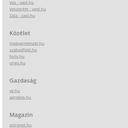
Vas - vaol.hu
Veszprém - veol.hu
Zala - zaol.hu
Közélet
magyarnemzet.hu
szabadfold.hu
hirtv.hu
origo.hu
Gazdaság
vg.hu
agrokep.hu
Magazin
astronet.hu