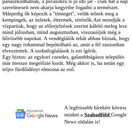
panaszkodhatnak, a pecásokra is jó idő jár - csak hát a nap
szerelmeseit nem akarja kegyeibe fogadni a természet.
Márpedig ők képezik a "tömeget", velük telnek meg a
kempingek, az üzletek, éttermek, sörözők.Azt mondják a
vízpartiak, hogy az előrejelzések szerint kábító meleg lesz
mind júliusban, mind augusztusban, visszasírjuk még a
hűvösebb napokat. A vendéglátók tehát abban bíznak, hogy
egy nagy rohammal bepótolható az, amit a fél szezonban
elvesztettek. A szobafoglalások is ezt ígérik.
Egy biztos: az egykori csendes, galambbúgásos település
már messze megelőzte korát. Még akkor is, ha netán egy
teljes fürdőidényt elmosna az eső.
A legfrissebb hírekért kövess
minket a
Szabadföld
Google
News oldalán is!