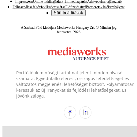
Impresszum
Online médiaajánlat
Print médiaajánlat
Adatvédelmi tájékoztató
Felhasználási feltételek
Hirdetési ászf
Előfizetői ászf
Partnereink
Játékszabályzat
Süti beállítások
A Szabad Föld kiadója a Mediaworks Hungary Zrt. © Minden jog
fenntartva. 2026
Portfóliónk minőségi tartalmat jelent minden olvasó
számára. Egyedülálló elérést, országos lefedettséget és
változatos megjelenési lehetőséget biztosít. Folyamatosan
keressük az új irányokat és fejlődési lehetőségeket. Ez
jövőnk záloga.