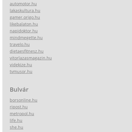
automotor.hu
lakaskultura.hu
gamer.origo.hu
likebalaton.hu
napidoktor.hu
mindmegette.hu
travelo.hu
dietaesfitnesz.hu
vitorlazasmagazin.hu
videkize.hu
tvmusor.hu
Bulvár
borsonline.hu
ripost.hu
metropol.hu
life.hu
she.hu