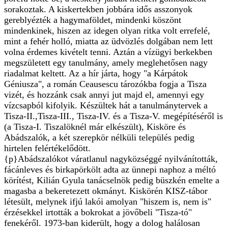
sorakoztak. A kiskertekben jobbára idős asszonyok
gereblyézték a hagymaföldet, mindenki köszönt
mindenkinek, hiszen az idegen olyan ritka volt errefelé,
mint a fehér holló, miatta az üdvözlés dolgában nem lett
volna érdemes kivételt tenni. Aztán a vízügyi berkekben
megszületett egy tanulmány, amely meglehetősen nagy
riadalmat keltett. Az a hír járta, hogy "a Kárpátok
Géniusza", a román Ceausescu tározókba fogja a Tisza
vizét, és hozzánk csak annyi jut majd el, amennyi egy
vízcsapból kifolyik. Készültek hát a tanulmánytervek a
Tisza-II.,Tisza-III., Tisza-IV. és a Tisza-V. megépítéséről is
(a Tisza-I. Tiszalöknél már elkészült), Kisköre és
Abádszalók, a két szerepkör nélküli település pedig
hirtelen felértékelődött.
{p}Abádszalókot váratlanul nagyközséggé nyilvánították,
fácánleves és birkapörkölt adta az ünnepi naphoz a méltó
körítést, Kilián Gyula tanácselnök pedig büszkén emelte a
magasba a bekeretezett okmányt. Kiskörén KISZ-tábor
létesült, melynek ifjú lakói amolyan "hiszem is, nem is"
érzésekkel irtották a bokrokat a jövőbeli "Tisza-tó"
fenekéről. 1973-ban kiderült, hogy a dolog halálosan