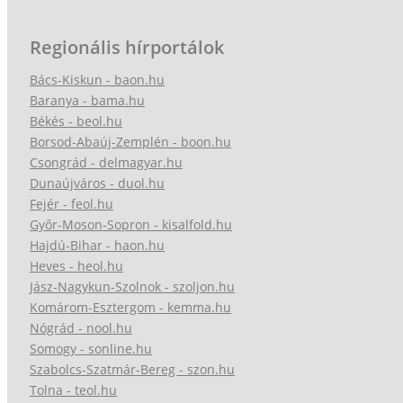
Regionális hírportálok
Bács-Kiskun - baon.hu
Baranya - bama.hu
Békés - beol.hu
Borsod-Abaúj-Zemplén - boon.hu
Csongrád - delmagyar.hu
Dunaújváros - duol.hu
Fejér - feol.hu
Győr-Moson-Sopron - kisalfold.hu
Hajdú-Bihar - haon.hu
Heves - heol.hu
Jász-Nagykun-Szolnok - szoljon.hu
Komárom-Esztergom - kemma.hu
Nógrád - nool.hu
Somogy - sonline.hu
Szabolcs-Szatmár-Bereg - szon.hu
Tolna - teol.hu