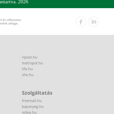
ntartva. 2026
t és változatos
övőnk záloga.
ripost.hu
metropol.hu
life.hu
she.hu
Szolgáltatás
freemail.hu
koponyeg.hu
videa.hu