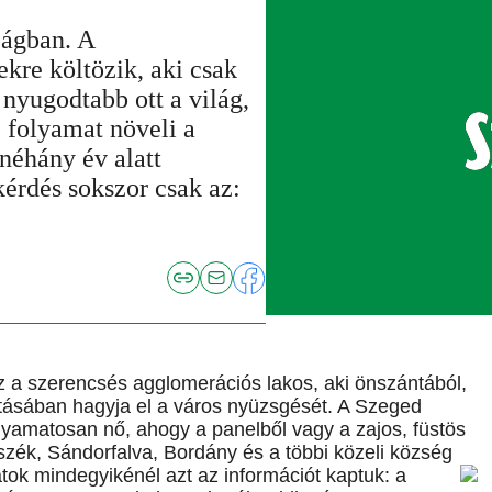
zágban. A
kre költözik, aki csak
 nyugodtabb ott a világ,
 folyamat növeli a
 néhány év alatt
 kérdés sokszor csak az:
z a szerencsés agglomerációs lakos, aki önszántából,
tásában hagyja el a város nyüzsgését. A Szeged
lyamatosan nő, ahogy a panelből vagy a zajos, füstös
ék, Sándorfalva, Bordány és a többi közeli község
tok mindegyikénél azt az információt kaptuk: a