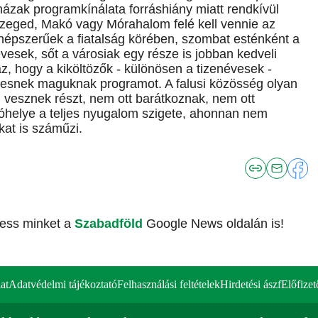
házak programkínálata forráshiány miatt rendkívül
zeged, Makó vagy Mórahalom felé kell vennie az
népszerűek a fiatalság körében, szombat esténként a
esek, sőt a városiak egy része is jobban kedveli
z, hogy a kiköltözők - különösen a tizenévesek -
keresnek maguknak programot. A falusi közösség olyan
m vesznek részt, nem ott barátkoznak, nem ott
óhelye a teljes nyugalom szigete, ahonnan nem
kat is száműzi.
vess minket a
Szabadföld
Google News oldalán is!
at
Adatvédelmi tájékoztató
Felhasználási feltételek
Hirdetési ászf
Előfizet