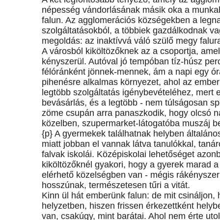
népesség vándorlásának másik oka a munkahe
falun. Az agglomerációs községekben a legn
szolgáltatásokból, a többiek gazdálkodnak vag
megoldás: az inaktívvá váló szülő megy falura 
A városból kiköltözőknek az a csoportja, ame
kényszerül. Autóval jó tempóban tíz-húsz pe
félóránként jönnek-mennek, ám a napi egy óra 
pihenésre alkalmas környezet, ahol az ember 
legtöbb szolgáltatás igénybevételéhez, mert 
bevásárlás, és a legtöbb - nem túlságosan sp
zöme csupán arra panaszkodik, hogy olcsó na
közelben, szupermarket-látogatóba muszáj 
{p} A gyermekek találhatnak helyben általán
miatt jobban el vannak látva tanulókkal, taná
falvak iskolái. Középiskolai lehetőséget azo
kiköltözőknél gyakori, hogy a gyerek marad a 
elérhető közelségben van - mégis rákényszer
hosszúnak, természetesen tűri a vitát.
Kinn ül hát emberünk falun: de mit csináljo
helyzetben, hiszen frissen érkezettként hely
van, csakúgy, mint barátai. Ahol nem érte utol