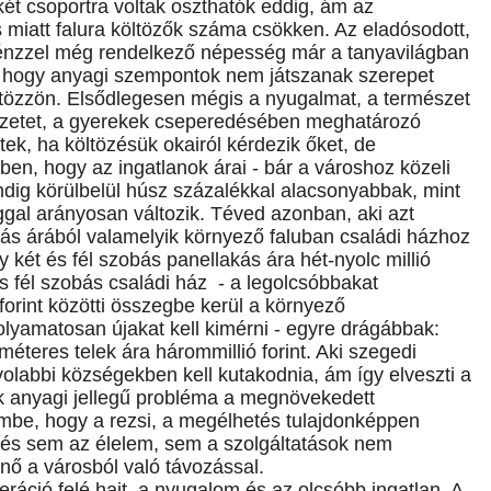
ét csoportra voltak oszthatók eddig, ám az
s miatt falura költözők száma csökken. Az eladósodott,
énzzel még rendelkező népesség már a tanyavilágban
t, hogy anyagi szempontok nem játszanak szerepet
tözzön. Elsődlegesen mégis a nyugalmat, a természet
érzetet, a gyerekek cseperedésében meghatározó
tek, ha költözésük okairól kérdezik őket, de
ben, hogy az ingatlanok árai - bár a városhoz közeli
ig körülbelül húsz százalékkal alacsonyabbak, mint
gal arányosan változik. Téved azonban, aki azt
ás árából valamelyik környező faluban családi házhoz
két és fél szobás panellakás ára hét-nyolc millió
és fél szobás családi ház - a legolcsóbbakat
forint közötti összegbe kerül a környező
folyamatosan újakat kell kimérni - egyre drágábbak:
eres telek ára hárommillió forint. Aki szegedi
ávolabbi községekben kell kutakodnia, ám így elveszti a
k anyagi jellegű probléma a megnövekedett
embe, hogy a rezsi, a megélhetés tulajdonképpen
t, és sem az élelem, sem a szolgáltatások nem
nő a városból való távozással.
ráció felé hajt, a nyugalom és az olcsóbb ingatlan. A