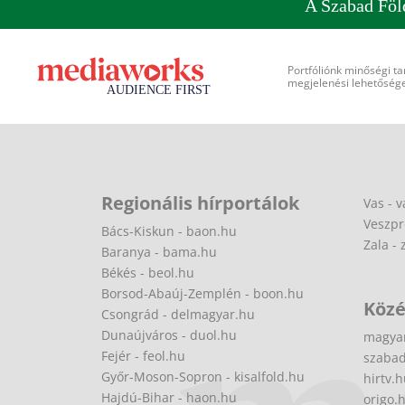
A Szabad Föl
Portfóliónk minőségi ta
megjelenési lehetőséget
Regionális hírportálok
Vas - v
Veszpr
Bács-Kiskun - baon.hu
Zala - 
Baranya - bama.hu
Békés - beol.hu
Borsod-Abaúj-Zemplén - boon.hu
Közé
Csongrád - delmagyar.hu
Dunaújváros - duol.hu
magya
Fejér - feol.hu
szabad
Győr-Moson-Sopron - kisalfold.hu
hirtv.
Hajdú-Bihar - haon.hu
origo.