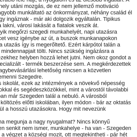
ly utáni mozgás, de ez nem jellemző motiváció
agyobb munkáltató az önkormányzat, néhány család él
y ingáznak - már aki dolgozik egyáltalán. Tipikus
lakni, városi lakását a fiatalok veszik át.
lyik megőrzi szegedi munkahelyét, napi utazásra
rcet vesz igénybe az út, a buszok munkanapokon
utazás így is megerőltető. Ezért kárpótol talán a
mindennapjait tölti. Nincs szükség ingázásra a
ezekhez helyben hozzá lehet jutni. Nem okoz gondot a
ecializált - termék beszerzése sem. A megkérdezettek
gybevásárlási lehetőség nincsen a közvetlen
bemenni Szegedre.
os iskolát, ezek az intézmények a növekvő népesség
rokkal és segédeszközökkel, mint a várostól távolabbi
nban már Szegeden talál a nebuló. A városból
költözés előtti iskolában, ilyen módon - bár az oktatás
ül a hosszú utazásokra. Hogy mit nevezünk
n, ha megunja a nagy nyugalmat? Nincs könnyű
ben senkit nem ismer, munkahelye - ha van - Szegeden
 a végzet a községi mozit, ott megtekintheti - pár hét