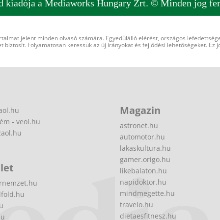
d kiadója a Mediaworks Hungary Zrt. © Minden jog fen
rtalmat jelent minden olvasó számára. Egyedülálló elérést, országos lefedettsége
 biztosít. Folyamatosan keressük az új irányokat és fejlődési lehetőségeket. Ez j
Magazin
aol.hu
ém - veol.hu
astronet.hu
zaol.hu
automotor.hu
lakaskultura.hu
gamer.origo.hu
let
likebalaton.hu
napidoktor.hu
rnemzet.hu
mindmegette.hu
fold.hu
travelo.hu
hu
dietaesfitnesz.hu
hu