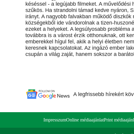
késéssel - a legújabb filmeket. A művelődési 
szűkös. Ha strandolni támad kedve nyáron, S
irányt. A nagyobb falvakban működő diszkók 
községekből ide vándorolnak a tizen-huszonév
ezeket a helyeket. A legsúlyosabb probléma a
továbbra is a várost érzik otthonuknak, ott 
emberekkel hígul fel, akik a helyi életben ne
keresnek kapcsolatokat. Az ingázó ember lak
csupán a világ zaját, hanem sokszor a baráto
A legfrissebb hírekért kö
Impresszum
Online médiaajánlat
Print médiaajánl