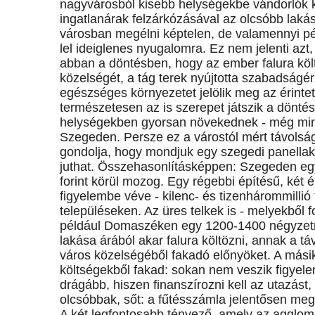
nagyvárosból kisebb helységekbe vándorlók k
ingatlanárak felzárkózásával az olcsóbb laká
városban megélni képtelen, de valamennyi p
lel ideiglenes nyugalomra. Ez nem jelenti az
abban a döntésben, hogy az ember falura köl
közelségét, a tág terek nyújtotta szabadság
egészséges környezetet jelölik meg az érintet
természetesen az is szerepet játszik a döntés
helységekben gyorsan növekednek - még mind
Szegeden. Persze ez a várostól mért távolság
gondolja, hogy mondjuk egy szegedi panellak
juthat. Összehasonlításképpen: Szegeden egy 
forint körül mozog. Egy régebbi építésű, két 
figyelembe véve - kilenc- és tizenhárommillió 
településeken. Az üres telkek is - melyekből 
például Domaszéken egy 1200-1400 négyzetmét
lakása árából akar falura költözni, annak a t
város közelségéből fakadó előnyöket. A mási
költségekből fakad: sokan nem veszik figyel
drágább, hiszen finanszírozni kell az utazás
olcsóbbak, sőt: a fűtésszámla jelentősen meg
A két legfontosabb tényező, amely az agglome