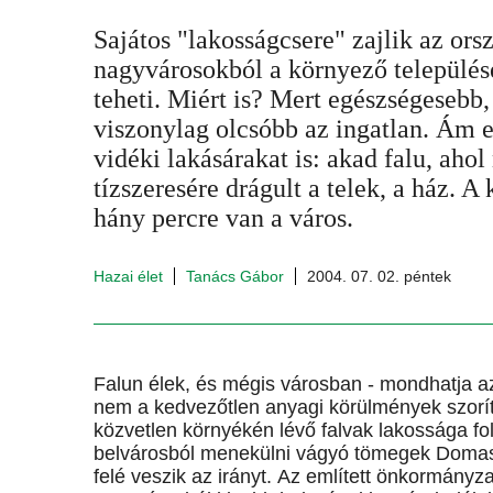
Sajátos "lakosságcsere" zajlik az ors
nagyvárosokból a környező települése
teheti. Miért is? Mert egészségesebb,
viszonylag olcsóbb az ingatlan. Ám e
vidéki lakásárakat is: akad falu, ahol
tízszeresére drágult a telek, a ház. A
hány percre van a város.
Hazai élet
Tanács Gábor
2004. 07. 02. péntek
Falun élek, és mégis városban - mondhatja a
nem a kedvezőtlen anyagi körülmények szorí
közvetlen környékén lévő falvak lakossága fo
belvárosból menekülni vágyó tömegek Domasz
felé veszik az irányt.
Az említett önkormányza