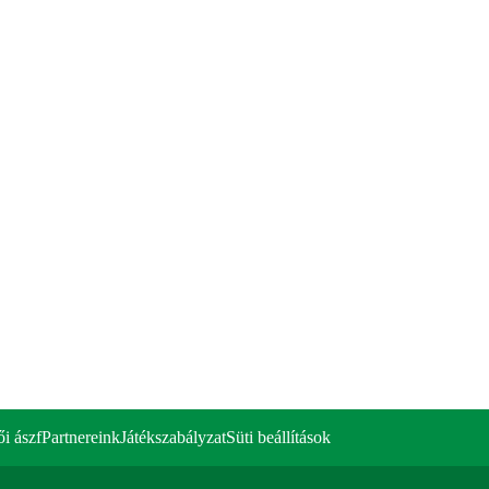
ői ászf
Partnereink
Játékszabályzat
Süti beállítások