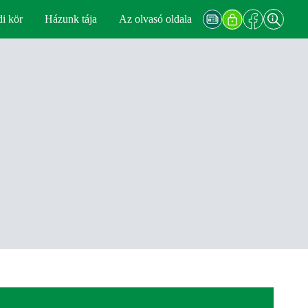
di kör
Házunk tája
Az olvasó oldala