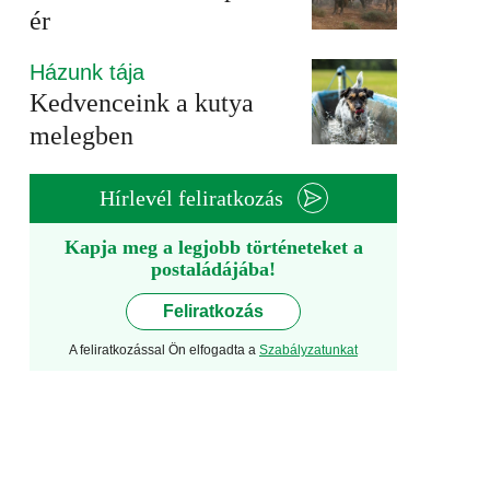
ér
Házunk tája
Kedvenceink a kutya
melegben
Hírlevél feliratkozás
Kapja meg a legjobb történeteket a
postaládájába!
Feliratkozás
A feliratkozással Ön elfogadta a
Szabályzatunkat