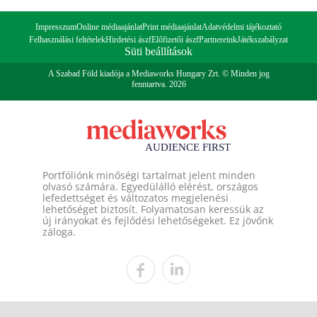
Impresszum
Online médiaajánlat
Print médiaajánlat
Adatvédelmi tájékoztató
Felhasználási feltételek
Hirdetési ászf
Előfizetői ászf
Partnereink
Játékszabályzat
Süti beállítások
A Szabad Föld kiadója a Mediaworks Hungary Zrt. © Minden jog
fenntartva. 2026
Portfóliónk minőségi tartalmat jelent minden
olvasó számára. Egyedülálló elérést, országos
lefedettséget és változatos megjelenési
lehetőséget biztosít. Folyamatosan keressük az
új irányokat és fejlődési lehetőségeket. Ez jövőnk
záloga.