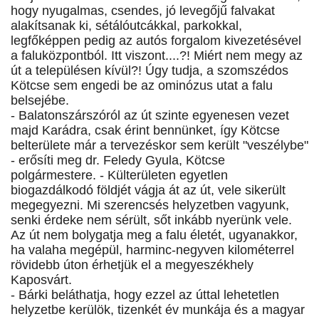
hogy nyugalmas, csendes, jó levegőjű falvakat
alakítsanak ki, sétálóutcákkal, parkokkal,
legfőképpen pedig az autós forgalom kivezetésével
a faluközpontból. Itt viszont....?! Miért nem megy az
út a településen kívül?! Úgy tudja, a szomszédos
Kötcse sem engedi be az ominózus utat a falu
belsejébe.
- Balatonszárszóról az út szinte egyenesen vezet
majd Karádra, csak érint bennünket, így Kötcse
belterülete már a tervezéskor sem került "veszélybe"
- erősíti meg dr. Feledy Gyula, Kötcse
polgármestere. - Külterületen egyetlen
biogazdálkodó földjét vágja át az út, vele sikerült
megegyezni. Mi szerencsés helyzetben vagyunk,
senki érdeke nem sérült, sőt inkább nyerünk vele.
Az út nem bolygatja meg a falu életét, ugyanakkor,
ha valaha megépül, harminc-negyven kilométerrel
rövidebb úton érhetjük el a megyeszékhely
Kaposvárt.
- Bárki beláthatja, hogy ezzel az úttal lehetetlen
helyzetbe kerülök, tizenkét év munkája és a magyar