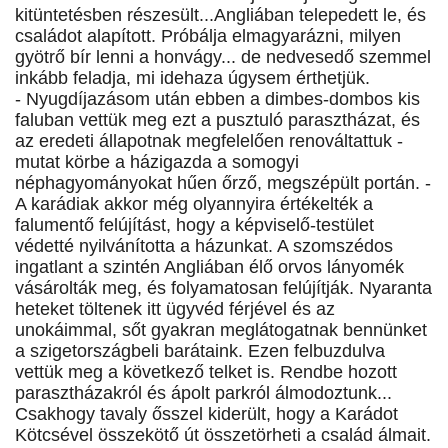
kitüntetésben részesült...Angliában telepedett le, és
családot alapított. Próbálja elmagyarázni, milyen
gyötrő bír lenni a honvágy... de nedvesedő szemmel
inkább feladja, mi idehaza úgysem érthetjük.
- Nyugdíjazásom után ebben a dimbes-dombos kis
faluban vettük meg ezt a pusztuló parasztházat, és
az eredeti állapotnak megfelelően renováltattuk -
mutat körbe a házigazda a somogyi
néphagyományokat hűen őrző, megszépült portán. -
A karádiak akkor még olyannyira értékelték a
falumentő felújítást, hogy a képviselő-testület
védetté nyilvánította a házunkat. A szomszédos
ingatlant a szintén Angliában élő orvos lányomék
vásárolták meg, és folyamatosan felújítják. Nyaranta
heteket töltenek itt ügyvéd férjével és az
unokáimmal, sőt gyakran meglátogatnak bennünket
a szigetországbeli barátaink. Ezen felbuzdulva
vettük meg a következő telket is. Rendbe hozott
parasztházakról és ápolt parkról álmodoztunk...
Csakhogy tavaly ősszel kiderült, hogy a Karádot
Kötcsével összekötő út összetörheti a család álmait.