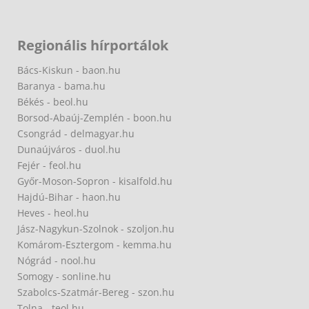
Regionális hírportálok
Bács-Kiskun - baon.hu
Baranya - bama.hu
Békés - beol.hu
Borsod-Abaúj-Zemplén - boon.hu
Csongrád - delmagyar.hu
Dunaújváros - duol.hu
Fejér - feol.hu
Győr-Moson-Sopron - kisalfold.hu
Hajdú-Bihar - haon.hu
Heves - heol.hu
Jász-Nagykun-Szolnok - szoljon.hu
Komárom-Esztergom - kemma.hu
Nógrád - nool.hu
Somogy - sonline.hu
Szabolcs-Szatmár-Bereg - szon.hu
Tolna - teol.hu