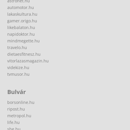
astronet.hu
automotor.hu
lakaskultura.hu
gamer.origo.hu
likebalaton.hu
napidoktor.hu
mindmegette.hu
travelo.hu
dietaesfitnesz.hu
vitorlazasmagazin.hu
videkize.hu
tvmusor.hu
Bulvár
borsonline.hu
ripost.hu
metropol.hu
life.hu
she.hu