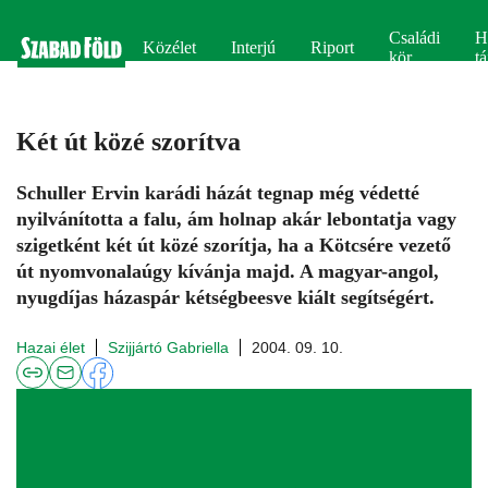
Családi
H
Közélet
Interjú
Riport
kör
tá
Két út közé szorítva
Schuller Ervin karádi házát tegnap még védetté
nyilvánította a falu, ám holnap akár lebontatja vagy
szigetként két út közé szorítja, ha a Kötcsére vezető
út nyomvonalaúgy kívánja majd. A magyar-angol,
nyugdíjas házaspár kétségbeesve kiált segítségért.
Hazai élet
Szijjártó Gabriella
2004. 09. 10.