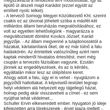
megszavazta a rendezési terv módosítását, így az
épülő út átszeli majd Karádot (ezzel együtt az
említett nyolc telket).
- A tervező Somogy Megyei Közútkezelő Kht. szerint
csakis ez az útvonal jöhetett szóba a másfél-két
milliárdos állami beruházás megvalósításához, ez
volt az egyetlen lehetőségünk - magyarázza a
megváltoztatott döntést Kovács József, Karád
jegyzője. - Az állam megvenné a tulajdonosoktól a
házakat, kártalanítaná őket, de ez már túlnő a falu
hatáskörén. Az érintettek valószínűleg azért nem
kaptak minderről hivatalos értesítést, mert még
csupán a tervezés fázisában vagyunk. Ezután
jönnek az engedélyezések, és az is kérdés,
egyáltalán mikor lesz az útépítésre keret.
Ahogy adott a falu, úgy el is vehet - nyugtázom a
jegyzőtől hallottakat. A képviselő-testület tegnap
helyi védelem alá helyezett egy tájjellegű házat,
holnap pedig akár visszaveheti a címet - ez sem
nyújthat tehát védelmet...
Schuller Ervin elkeseredett ember. Nyugaton jó ideje
kifejezetten arra törekszenek - érvel igaza mellett -,