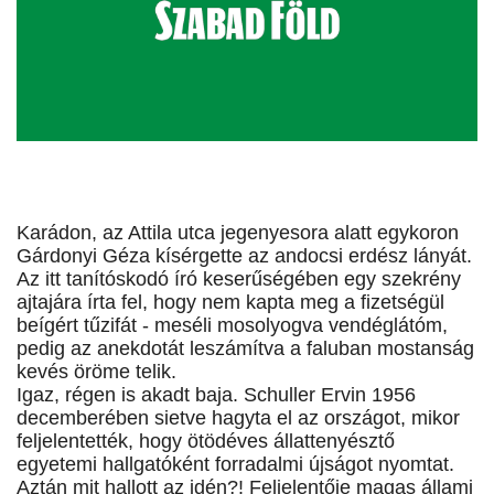
Karádon, az Attila utca jegenyesora alatt egykoron
Gárdonyi Géza kísérgette az andocsi erdész lányát.
Az itt tanítóskodó író keserűségében egy szekrény
ajtajára írta fel, hogy nem kapta meg a fizetségül
beígért tűzifát - meséli mosolyogva vendéglátóm,
pedig az anekdotát leszámítva a faluban mostanság
kevés öröme telik.
Igaz, régen is akadt baja. Schuller Ervin 1956
decemberében sietve hagyta el az országot, mikor
feljelentették, hogy ötödéves állattenyésztő
egyetemi hallgatóként forradalmi újságot nyomtat.
Aztán mit hallott az idén?! Feljelentője magas állami