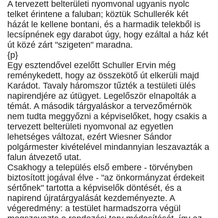
A tervezett belterületi nyomvonal ugyanis nyolc
telket érintene a faluban; köztük Schullerék két
házát le kellene bontani, és a harmadik telekből is
lecsípnének egy darabot úgy, hogy ezáltal a ház két
út közé zárt "szigeten" maradna.
{p}
Egy esztendővel ezelőtt Schuller Ervin még
reménykedett, hogy az összekötő út elkerüli majd
Karádot. Tavaly háromszor tűzték a testületi ülés
napirendjére az útügyet. Legelőször elnapolták a
témát. A második tárgyaláskor a tervezőmérnök
nem tudta meggyőzni a képviselőket, hogy csakis a
tervezett belterületi nyomvonal az egyetlen
lehetséges változat, ezért Wiesner Sándor
polgármester kivételével mindannyian leszavazták a
falun átvezető utat.
Csakhogy a település első embere - törvényben
biztosított jogával élve - "az önkormányzat érdekeit
sértőnek" tartotta a képviselők döntését, és a
napirend újratárgyalását kezdeményezte. A
végeredmény: a testület harmadszorra végül