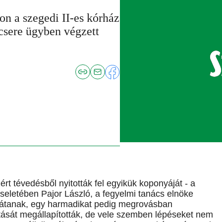
n a szegedi II-es kórház
etcsere ügyben végzett
zért tévedésből nyitották fel egyikük koponyáját - a
iseletében Pajor László, a fegyelmi tanács elnöke
csátanak, egy harmadikat pedig megrovásban
tását megállapították, de vele szemben lépéseket nem