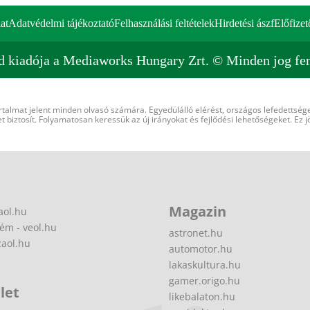
at
Adatvédelmi tájékoztató
Felhasználási feltételek
Hirdetési ászf
Előfizet
d kiadója a Mediaworks Hungary Zrt. © Minden jog fen
rtalmat jelent minden olvasó számára. Egyedülálló elérést, országos lefedettsége
 biztosít. Folyamatosan keressük az új irányokat és fejlődési lehetőségeket. Ez j
Magazin
aol.hu
ém - veol.hu
astronet.hu
zaol.hu
automotor.hu
lakaskultura.hu
gamer.origo.hu
let
likebalaton.hu