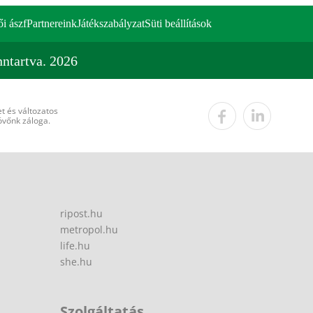
ői ászf
Partnereink
Játékszabályzat
Süti beállítások
ntartva. 2026
t és változatos
övőnk záloga.
ripost.hu
metropol.hu
life.hu
she.hu
Szolgáltatás