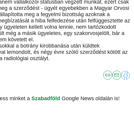
anem vállalkozói státusban végzett munkát, ezért csak
k meg a szerződést - ügyét egyebekben a Magyar Orvosi
állapította meg a fegyelmi bizottság azoknak a
egbízatását a hiba felfedezése után felfüggesztette az
y ügyeleten kellett volna lennie, nem tartózkodott
t még a másik ügyeletes, egy szakorvosjelölt, bár a
em követett el.
 sokkal a botrány kirobbanása után küldtek
al lemondott, és négy évre szóló szerződést kötött az
 radiológiai osztályt.
vess minket a
Szabadföld
Google News oldalán is!