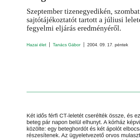
Szeptember tizenegyedikén, szombato
sajtótájékoztatót tartott a júliusi lel
fegyelmi eljárás eredményéről.
Hazai élet
Tanács Gábor
2004. 09. 17. péntek
Két idős férfi CT-leletét cserélték össze, és e
beteg pár napon belül elhunyt. A kórház képv
közölte: egy beteghordót és két ápolót elbo
részesítenek. Az ügyeletvezető orvos mulasz