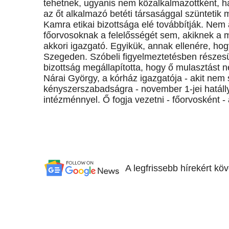
tehetnek, ugyanis nem közalkalmazottként, h
az őt alkalmazó betéti társasággal szünteti
Kamra etikai bizottsága elé továbbítják. Nem 
főorvosoknak a felelősségét sem, akiknek a m
akkori igazgató. Egyikük, annak ellenére, hog
Szegeden. Szóbeli figyelmeztetésben részesül
bizottság megállapította, hogy ő mulasztást n
Nárai György, a kórház igazgatója - akit nem
kényszerszabadságra - november 1-jei hatálly
intézménnyel. Ő fogja vezetni - főorvosként - a
A legfrissebb hírekért kö