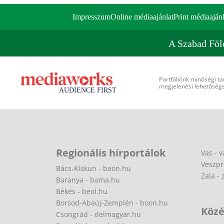
Impresszum
Online médiaajánlat
Print médiaajánl
A Szabad Föl
Portfóliónk minőségi ta
megjelenési lehetőséget
Regionális hírportálok
Vas - v
Veszpr
Bács-Kiskun - baon.hu
Zala - 
Baranya - bama.hu
Békés - beol.hu
Borsod-Abaúj-Zemplén - boon.hu
Közé
Csongrád - delmagyar.hu