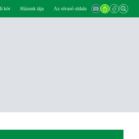
di kör
Házunk tája
Az olvasó oldala