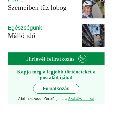
Szemeiben tűz lobog
Egészségünk
Málló idő
Hírlevél feliratkozás
Kapja meg a legjobb történeteket a
postaládájába!
Feliratkozás
A feliratkozással Ön elfogadta a
Szabályzatunkat