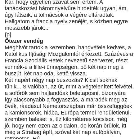
Kár, hogy egyetlen szavát sem értem. A
tanácskozást háromnyelvűre hirdették ugyan, ám,
úgy látszik, a tolmácsok a végére elfáradtak.
Hallgatom a francia nyelv zenéjét, s közben egyre
messzebb járok...
{p}
Ötezer vendég
Meghívót tartok a kezemben, hangvétele kedves, a
Katolikus Ifjúsági Mozgalomtól érkezett. Százéves a
Francia Szociális Hetek nevezetű szervezet, részt
vennék-e a lille-i ünnepségen, bő két nap meg a
buszút, két nap oda, kettő vissza.
Két napért négy nap buszozás? Kicsit soknak
tűnik... S valóban, az út, mint a végtelenített felvétel,
a sofőrök sem hajlandóak beletaposni, bizonyára
így alacsonyabb a fogyasztás, a maradék meg az
övék, ráadásul Németországban már összefüggőek
a kamionsorok, hiába, Európa termel rendületlenül,
szemben baleset is, tíz kilométeres kocsisor, még
jó, hogy nem ezen az oldalon, de korán örülök, itt
meg a Strabag épít, szóval két nap autópályán,
rettenetes. Hú...