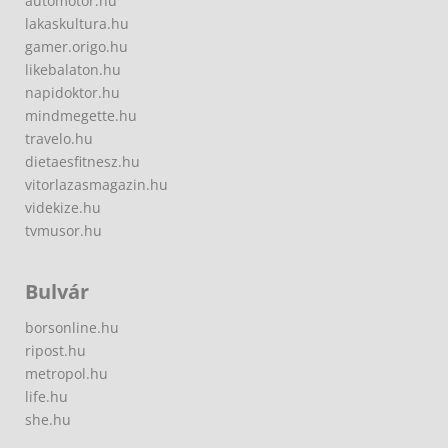
automotor.hu
lakaskultura.hu
gamer.origo.hu
likebalaton.hu
napidoktor.hu
mindmegette.hu
travelo.hu
dietaesfitnesz.hu
vitorlazasmagazin.hu
videkize.hu
tvmusor.hu
Bulvár
borsonline.hu
ripost.hu
metropol.hu
life.hu
she.hu