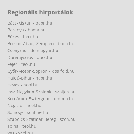
Regionális hírportálok
Bács-Kiskun - baon.hu
Baranya - bama.hu
Békés - beol.hu
Borsod-Abaúj-Zemplén - boon.hu
Csongrád - delmagyar.hu
Dunaújváros - duol.hu
Fejér - feol.hu
Győr-Moson-Sopron - kisalfold.hu
Hajdú-Bihar - haon.hu
Heves - heol.hu
Jász-Nagykun-Szolnok - szoljon.hu
Komárom-Esztergom - kemma.hu
Nógrád - nool.hu
Somogy - sonline.hu
Szabolcs-Szatmár-Bereg - szon.hu
Tolna - teol.hu
Vas - vaol.hu