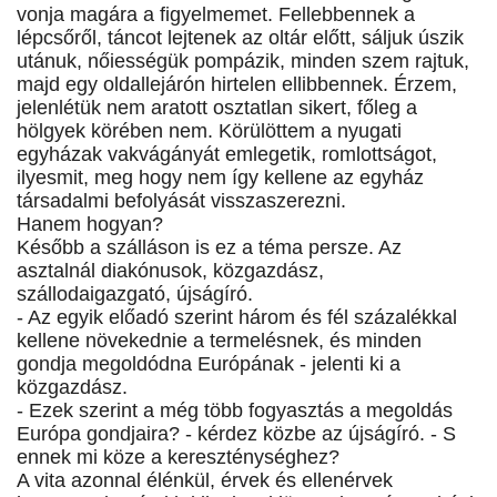
vonja magára a figyelmemet. Fellebbennek a
lépcsőről, táncot lejtenek az oltár előtt, sáljuk úszik
utánuk, nőiességük pompázik, minden szem rajtuk,
majd egy oldallejárón hirtelen ellibbennek. Érzem,
jelenlétük nem aratott osztatlan sikert, főleg a
hölgyek körében nem. Körülöttem a nyugati
egyházak vakvágányát emlegetik, romlottságot,
ilyesmit, meg hogy nem így kellene az egyház
társadalmi befolyását visszaszerezni.
Hanem hogyan?
Később a szálláson is ez a téma persze. Az
asztalnál diakónusok, közgazdász,
szállodaigazgató, újságíró.
- Az egyik előadó szerint három és fél százalékkal
kellene növekednie a termelésnek, és minden
gondja megoldódna Európának - jelenti ki a
közgazdász.
- Ezek szerint a még több fogyasztás a megoldás
Európa gondjaira? - kérdez közbe az újságíró. - S
ennek mi köze a kereszténységhez?
A vita azonnal élénkül, érvek és ellenérvek