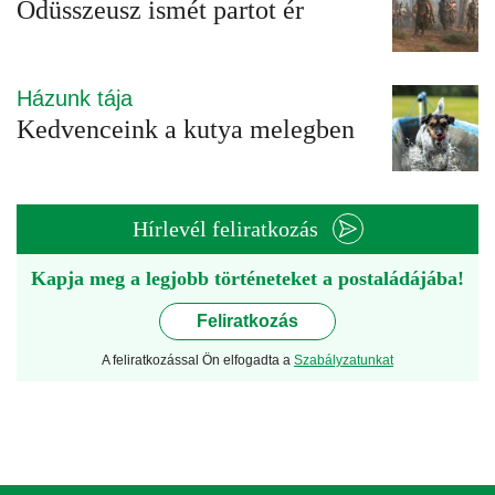
Odüsszeusz ismét partot ér
Házunk tája
Kedvenceink a kutya melegben
Hírlevél feliratkozás
Kapja meg a legjobb történeteket a postaládájába!
Feliratkozás
A feliratkozással Ön elfogadta a
Szabályzatunkat