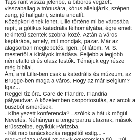
Taps ránt vissza jelenbe, a bíboros végzett,
visszaballag a trónusára, kórus allelujázik, szépen
zeng, jó hallgatni, szinte andalít.
Középkori ének lehet, Lille történelmi belvárosába
repít, a gótikus katedrális félhomályába, égre emelt
tekintetű szentek szobrai közé. Aztán a város
képtárába, amely, mit mondjak, pazar. Már az
alagsorban meglepetés. Igen, jól látom, M. S.
mestertől a Királyok imádása. Feljebb a legjobb
németalföldi és olasz festők. Témájuk egy része
még bibliai.
Ám, ami Lille-ben csak a katedrális és múzeum, az
Brugge-ben maga a város. Hogy az már Belgium?
Igaz...
Reggel tíz óra, Gare de Flandre, Flandria
pályaudvar. A közelemben csoportosulás, az arcok a
buszból ismerősek.
- Kihelyezett konferencia? - szólok a hátuk mögül.
Nevetés. Néhányan a tengerpartra utaznak, mások
Brüsszelbe, egyikük Párizsba.
- Két nap tanácskozás reggeltől estig... -
magyarázza végül az egyik egyetemista fiú. - Túl