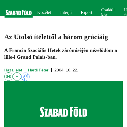
Családi
H
Közélet
Interjú
Riport
kör
tá
Az Utolsó ítélettől a három gráciáig
A Francia Szociális Hetek zárómiséjén nézelődöm a
lille-i Grand Palais-ban.
Hazai élet
Hardi Péter
2004. 10. 22.