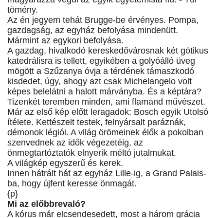
tömény.
Az én jegyem tehát Brugge-be érvényes. Pompa,
gazdagság, az egyház befolyása mindenütt.
Mármint az egykori befolyása.
A gazdag, hivalkodó kereskedővárosnak két gótikus
katedrálisra is tellett, egyikében a golyóálló üveg
mögött a Szűzanya óvja a térdének támaszkodó
kisdedet, úgy, ahogy azt csak Michelangelo volt
képes belelátni a halott márványba. És a képtára?
Tizenkét teremben minden, ami flamand művészet.
Már az első kép előtt leragadok: Bosch egyik Utolsó
ítélete. Kettészelt testek, felnyársalt paráznák,
démonok légiói. A világ örömeinek élők a pokolban
szenvednek az idők végezetéig, az
önmegtartóztatók elnyerik méltó jutalmukat.
A világkép egyszerű és kerek.
Innen hátrált hát az egyház Lille-ig, a Grand Palais-
ba, hogy újfent keresse önmagát.
{p}
Mi az előbbrevaló?
A kórus már elcsendesedett, most a három grácia