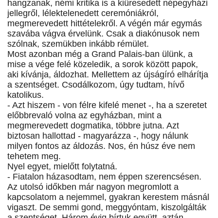
hangzanak, némi kritika is a kiüresedett népegyházi
jellegről, lélektelenedett ceremóniákról,
megmerevedett hittételekről. A végén már egymás
szavába vágva érvelünk. Csak a diakónusok nem
szólnak, szemükben inkább rémület.
Most azonban még a Grand Palais-ban ülünk, a
mise a vége felé közeledik, a sorok között papok,
aki kívánja, áldozhat. Mellettem az újságíró elhárítja
a szentséget. Csodálkozom, úgy tudtam, hívő
katolikus.
- Azt hiszem - von félre kifelé menet -, ha a szeretet
előbbrevaló volna az egyházban, mint a
megmerevedett dogmatika, többre jutna. Azt
biztosan hallottad - magyarázza -, hogy nálunk
milyen fontos az áldozás. Nos, én húsz éve nem
tehetem meg.
Nyel egyet, mielőtt folytatná.
- Fiatalon házasodtam, nem éppen szerencsésen.
Az utolsó időkben már nagyon megromlott a
kapcsolatom a nejemmel, gyakran kerestem másnál
vigaszt. De semmi gond, meggyóntam, kiszolgálták
a szentséget. Három évig bírtuk együtt, aztán