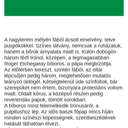
A nagyterem mélyén fából ácsolt emelvény, telve
püspökökkel. Színes látvány, nemcsak a ruházatuk,
hanem a bőrük árnyalata miatt is. Külön dobogón
három férfi trónol, középen, a legmagasabban
Roger Etchegaray bíboros, a pápa megbízottja.
Az előtérben kereszt, szintén fából, az oltár
lépcsőjén pedig három, meglehetősen mutatós
leányzó üldögél. Kétségtelenül üde színfoltok, bár
szerepüket nem értem, bizonyára protestáns voltom
miatt. Oldalt kórus, a középső részen pedig
reverendás papok, tömött sorokban.
A bíboros most felemelkedik trónusáról, a
pulpitushoz lép. Az idős baszk főpap nincs híján
minden színészi képességnek, szentbeszédének
hatását láthatóan élvezi.