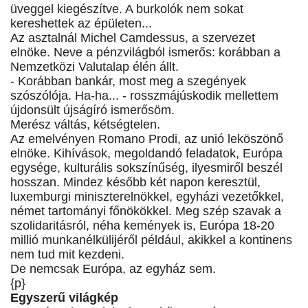
üveggel kiegészítve. A burkolók nem sokat
kereshettek az épületen...
Az asztalnál Michel Camdessus, a szervezet
elnöke. Neve a pénzvilágból ismerős: korábban a
Nemzetközi Valutalap élén állt.
- Korábban bankár, most meg a szegények
szószólója. Ha-ha... - rosszmájúskodik mellettem
újdonsült újságíró ismerősöm.
Merész váltás, kétségtelen.
Az emelvényen Romano Prodi, az unió leköszönő
elnöke. Kihívások, megoldandó feladatok, Európa
egysége, kulturális sokszínűség, ilyesmiről beszél
hosszan. Mindez később két napon keresztül,
luxemburgi miniszterelnökkel, egyházi vezetőkkel,
német tartományi főnökökkel. Meg szép szavak a
szolidaritásról, néha kemények is, Európa 18-20
millió munkanélkülijéről például, akikkel a kontinens
nem tud mit kezdeni.
De nemcsak Európa, az egyház sem.
{p}
Egyszerű világkép