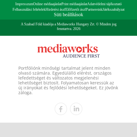
Impresszum
Online médiaajánlat
Print médiaajánlat
Adatvédelmi tájékoztató
Felhasználási feltételek
Hirdetési ászf
Előfizetői ászf
Partnereink
Játékszabályzat
Süti beállítások
A Szabad Föld kiadója a Mediaworks Hungary Zrt. © Minden jog
fenntartva. 2026
Portfóliónk minőségi tartalmat jelent minden
olvasó számára. Egyedülálló elérést, országos
lefedettséget és változatos megjelenési
lehetőséget biztosít. Folyamatosan keressük az
új irányokat és fejlődési lehetőségeket. Ez jövőnk
záloga.