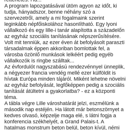
A program lapozgatásával ütöm agyon az időt, ki
tudja, hányadszor, benne néhány szó a
szervezetről, amely a mi fogalmaink szerint
leginkább népfőiskolához hasonlítható. Egy lyoni
vállalkozó és egy lille-i tanár alapította a századelőn
az egyház szociális tanításának népszerűsítésére.
Volt mit tenniük, az ezer éven át befolyásolt paraszti
társadalmak éppen akkoriban bomlottak fel, a
városba özönlő munkások lelkéért pedig egyéb
vállalkozók is ringbe szálltak...
Az évfordulót nagyszabású rendezvénnyel ünneplik,
a négyezer francia vendég mellé ezer külföldit is
hívtak Európa minden tájáról. Miként lehetne növelni
az egyház befolyását, legfőképpen pedig a szociális
tanítását átültetni a gyakorlatba? - ez a központi
téma.
A tábla végre Lille városhatárát jelzi, eszmélünk a
második nap estéjén. Ha látott már betonszörnyet a
kedves olvasó, képzelje maga elé, s látni fogja a
konferencia székhelyét, a Grand Palais-t. A
hatalmas monstrum beton belül, beton kívül, némi