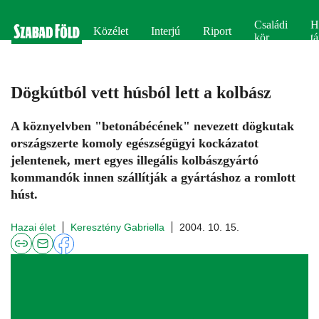
Családi
H
Közélet
Interjú
Riport
kör
tá
Dögkútból vett húsból lett a kolbász
A köznyelvben "betonábécének" nevezett dögkutak
országszerte komoly egészségügyi kockázatot
jelentenek, mert egyes illegális kolbászgyártó
kommandók innen szállítják a gyártáshoz a romlott
húst.
Hazai élet
Keresztény Gabriella
2004. 10. 15.