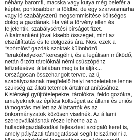
néhány baromfi, macska vagy kutya még belefér a
képbe, pontosabban a földbe, de egy szarvasmarha
vagy ló szabályszerű megsemmisítése költséges
dolog a gazdának. Ha vét a törvény ellen és
feljelentik, szabálysértési bírságot fizet.
Alkalmanként jóval kisebb összeget, mint az
elszállíttatás és feldolgozás ára. Nos, ezek a
"spórolós" gazdák szoktak különböző
"lerakóhelyeket" keresgélni, és a legálisan működő,
netán őrzött tárolóknál némi csúszópénz
lefizetésével általában meg is találják...
Országosan összehangolt tervre, az új
szabályozásnak megfelelő helyi rendeletekre lenne
szükség az állati tetemek ártalmatlanításához.
Kistérségi gyűjtőtelepekre, tárolókra, feldolgozókra,
amelyeknek az építési költségeit az állami és uniós
támogatás mellett az állattartók és az
önkormányzatok közösen viselnék. Az állami
szerepvállalásnak része lehetne az a
hulladékgazdálkodási fejlesztést szolgáló keret is,
amely pályázati támogatással segít felszámolni a