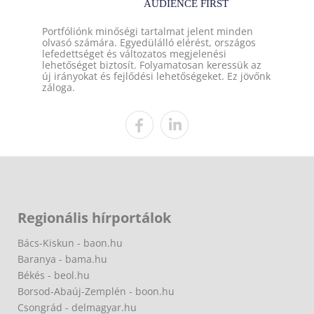
Portfóliónk minőségi tartalmat jelent minden
olvasó számára. Egyedülálló elérést, országos
lefedettséget és változatos megjelenési
lehetőséget biztosít. Folyamatosan keressük az
új irányokat és fejlődési lehetőségeket. Ez jövőnk
záloga.
Regionális hírportálok
Bács-Kiskun - baon.hu
Baranya - bama.hu
Békés - beol.hu
Borsod-Abaúj-Zemplén - boon.hu
Csongrád - delmagyar.hu