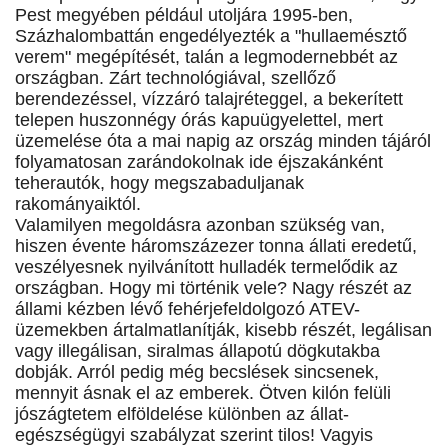
Pest megyében például utoljára 1995-ben,
Százhalombattán engedélyezték a "hullaemésztő
verem" megépítését, talán a legmodernebbét az
országban. Zárt technológiával, szellőző
berendezéssel, vízzáró talajréteggel, a bekerített
telepen huszonnégy órás kapuügyelettel, mert
üzemelése óta a mai napig az ország minden tájáról
folyamatosan zarándokolnak ide éjszakánként
teherautók, hogy megszabaduljanak
rakományaiktól.
Valamilyen megoldásra azonban szükség van,
hiszen évente háromszázezer tonna állati eredetű,
veszélyesnek nyilvánított hulladék termelődik az
országban. Hogy mi történik vele? Nagy részét az
állami kézben lévő fehérjefeldolgozó ATEV-
üzemekben ártalmatlanítják, kisebb részét, legálisan
vagy illegálisan, siralmas állapotú dögkutakba
dobják. Arról pedig még becslések sincsenek,
mennyit ásnak el az emberek. Ötven kilón felüli
jószágtetem elföldelése különben az állat-
egészségügyi szabályzat szerint tilos! Vagyis