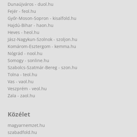
Dunaújváros - duol.hu
Fejér - feol.hu
Győr-Moson-Sopron - kisalfold.hu
Hajdú-Bihar - haon.hu
Heves - heol.hu
Jász-Nagykun-Szolnok - szoljon.hu
Komárom-Esztergom - kemma.hu
Nógrád - nool.hu
Somogy - sonline.hu
Szabolcs-Szatmár-Bereg - szon.hu
Tolna - teol.hu
Vas - vaol.hu
Veszprém - veol.hu
Zala - zaol.hu
Közélet
magyarnemzet.hu
szabadfold.hu