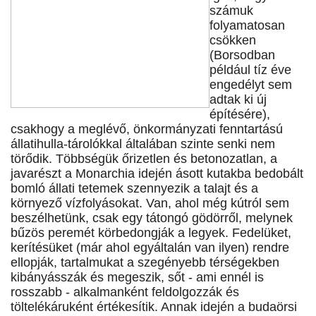
számuk
folyamatosan
csökken
(Borsodban
például tíz éve
engedélyt sem
adtak ki új
építésére),
csakhogy a meglévő, önkormányzati fenntartású
állatihulla-tárolókkal általában szinte senki nem
törődik. Többségük őrizetlen és betonozatlan, a
javarészt a Monarchia idején ásott kutakba bedobált
bomló állati tetemek szennyezik a talajt és a
környező vízfolyásokat. Van, ahol még kútról sem
beszélhetünk, csak egy tátongó gödörről, melynek
bűzös peremét körbedongják a legyek. Fedelüket,
kerítésüket (már ahol egyáltalán van ilyen) rendre
ellopják, tartalmukat a szegényebb térségekben
kibányásszák és megeszik, sőt - ami ennél is
rosszabb - alkalmanként feldolgozzák és
töltelékáruként értékesítik. Annak idején a budaörsi