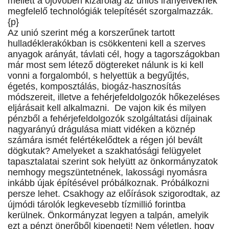
mellett a 0jövőben kizárólag az uniós irányelveknek
megfelelő technológiák telepítését szorgalmazzák.
{p}
Az unió szerint még a korszerűnek tartott
hulladéklerakókban is csökkenteni kell a szerves
anyagok arányát, távlati cél, hogy a tagországokban
már most sem létező dögtereket nálunk is ki kell
vonni a forgalomból, s helyettük a begyűjtés,
égetés, komposztálás, biogáz-hasznosítás
módszereit, illetve a fehérjefeldolgozók hőkezeléses
eljárásait kell alkalmazni. De vajon kik és milyen
pénzből a fehérjefeldolgozók szolgáltatási díjainak
nagyarányú drágulása miatt vidéken a köznép
számára ismét felértékelődtek a régen jól bevált
dögkutak? Amelyeket a szakhatósági felügyelet
tapasztalatai szerint sok helyütt az önkormányzatok
nemhogy megszüntetnének, lakossági nyomásra
inkább újak építésével próbálkoznak. Próbálkozni
persze lehet. Csakhogy az előírások szigorodtak, az
újmódi tárolók legkevesebb tízmillió forintba
kerülnek. Önkormányzat legyen a talpán, amelyik
ezt a pénzt önerőből kipengeti! Nem véletlen, hogy