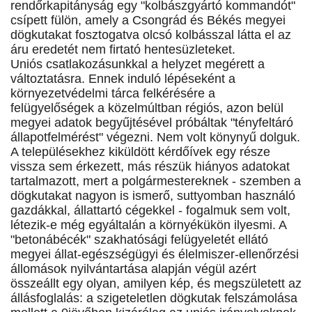
rendőrkapitányság egy "kolbászgyártó kommandót"
csípett fülön, amely a Csongrád és Békés megyei
dögkutakat fosztogatva olcsó kolbásszal látta el az
áru eredetét nem firtató hentesüzleteket.
Uniós csatlakozásunkkal a helyzet megérett a
változtatásra. Ennek induló lépéseként a
környezetvédelmi tárca felkérésére a
felügyelőségek a közelmúltban régiós, azon belül
megyei adatok begyűjtésével próbáltak "tényfeltáró
állapotfelmérést" végezni. Nem volt könynyű dolguk.
A településekhez kiküldött kérdőívek egy része
vissza sem érkezett, más részük hiányos adatokat
tartalmazott, mert a polgármestereknek - szemben a
dögkutakat nagyon is ismerő, suttyomban használó
gazdákkal, állattartó cégekkel - fogalmuk sem volt,
létezik-e még egyáltalán a környékükön ilyesmi. A
"betonábécék" szakhatósági felügyeletét ellátó
megyei állat-egészségügyi és élelmiszer-ellenőrzési
állomások nyilvántartása alapján végül azért
összeállt egy olyan, amilyen kép, és megszületett az
állásfoglalás: a szigeteletlen dögkutak felszámolása