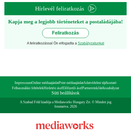
Hírlevél feliratkozás
Kapja meg a legjobb történeteket a postaládájába!
Feliratkozás
A feliratkozással Ön elfogadta a
Szabályzatunkat
Impresszum
Online médiaajánlat
Print médiaajánlat
Adatvédelmi tájékoztató
Felhasználási feltételek
Hirdetési ászf
Előfizetői ászf
Partnereink
Játékszabályzat
Süti beállítások
A Szabad Föld kiadója a Mediaworks Hungary Zrt. © Minden jog
fenntartva. 2026