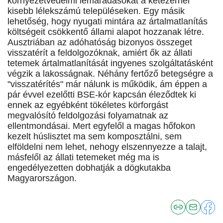
környezetvédelmi lemaradásokat a kétezernél
kisebb lélekszámú településeken. Egy másik
lehetőség, hogy nyugati mintára az ártalmatlanítás
költségeit csökkentő állami alapot hozzanak létre.
Ausztriában az adóhatóság bizonyos összeget
visszatérít a feldolgozóknak, amiért ők az állati
tetemek ártalmatlanítását ingyenes szolgáltatásként
végzik a lakosságnak. Néhány fertőző betegségre a
"visszatérítés" már nálunk is működik, ám éppen a
pár évvel ezelőtti BSE-kór kapcsán éleződtek ki
ennek az egyébként tökéletes körforgást
megvalósító feldolgozási folyamatnak az
ellentmondásai. Mert egyfelől a magas hőfokon
kezelt húslisztet ma sem komposztálni, sem
elföldelni nem lehet, nehogy elszennyezze a talajt,
másfelől az állati tetemeket még ma is
engedélyezetten dobhatják a dögkutakba
Magyarországon.