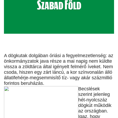
A dögkutak dolgában óriási a fegyelmezetlenség: az
önkormányzatok java része a mai napig nem küldte
vissza a zöldtárca által igényelt felmérő íveket. Nem
csoda, hiszen egy zárt láncú, a kor színvonalán álló
állatifehérje-megsemmisítő tíz- vagy akár százmillió
forintos beruházás.
Becslések
szerint jelenleg
hét-nyolcszáz
dögkút működik
az országban.
Igaz, hogy