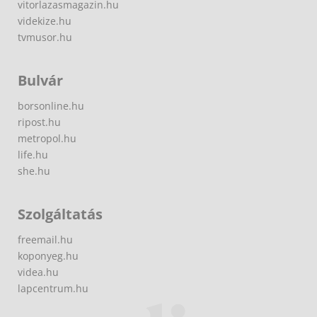
vitorlazasmagazin.hu
videkize.hu
tvmusor.hu
Bulvár
borsonline.hu
ripost.hu
metropol.hu
life.hu
she.hu
Szolgáltatás
freemail.hu
koponyeg.hu
videa.hu
lapcentrum.hu