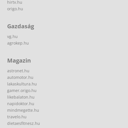
hirtv.hu
origo.hu
Gazdaság
vg.hu
agrokep.hu
Magazin
astronet.hu
automotor.hu
lakaskultura.hu
gamer.origo.hu
likebalaton.hu
napidoktor.hu
mindmegette.hu
travelo.hu
dietaesfitnesz.hu