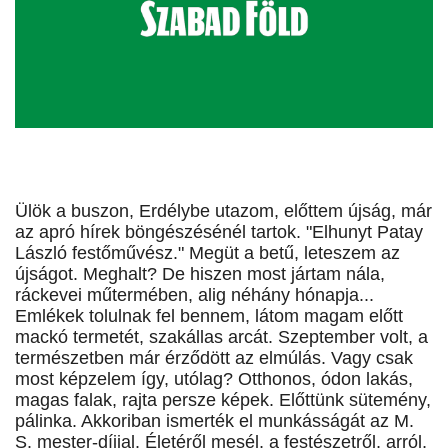
Ülök a buszon, Erdélybe utazom, előttem újság, már
az apró hírek böngészésénél tartok. "Elhunyt Patay
László festőművész." Megüt a betű, leteszem az
újságot. Meghalt? De hiszen most jártam nála,
ráckevei műtermében, alig néhány hónapja...
Emlékek tolulnak fel bennem, látom magam előtt
mackó termetét, szakállas arcát. Szeptember volt, a
természetben már érződött az elmúlás. Vagy csak
most képzelem így, utólag? Otthonos, ódon lakás,
magas falak, rajta persze képek. Előttünk sütemény,
pálinka. Akkoriban ismerték el munkásságát az M.
S. mester-díjjal. Életéről mesél, a festészetről, arról,