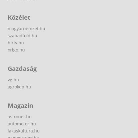
Közélet
magyarnemzet.hu
szabadfold.hu
hirtv.hu
origo.hu
Gazdaság
vg.hu
agrokep.hu
Magazin
astronet.hu
automotor.hu
lakaskultura.hu
gamer.origo.hu