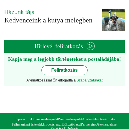
Házunk tája
Kedvenceink a kutya melegben
Hírlevél feliratkozás
Kapja meg a legjobb történeteket a postaládájába!
Feliratkozás
A feliratkozással Ön elfogadta a
Szabályzatunkat
Impresszum
Online médiaajánlat
Print médiaajánlat
Adatvédelmi tájékoztató
Felhasználási feltételek
Hirdetési ászf
Előfizetői ászf
Partnereink
Játékszabályzat