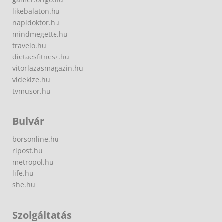
likebalaton.hu
napidoktor.hu
mindmegette.hu
travelo.hu
dietaesfitnesz.hu
vitorlazasmagazin.hu
videkize.hu
tvmusor.hu
Bulvár
borsonline.hu
ripost.hu
metropol.hu
life.hu
she.hu
Szolgáltatás