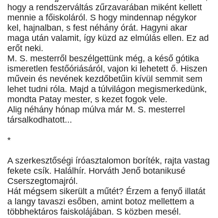
hogy a rendszerváltás zűrzavarában miként kellett
mennie a főiskoláról. S hogy mindennap négykor
kel, hajnalban, s fest néhány órát. Hagyni akar
maga után valamit, így küzd az elmúlás ellen. Ez ad
erőt neki.
M. S. mesterről beszélgettünk még, a késő gótika
ismeretlen festőóriásáról, vajon ki lehetett ő. Hiszen
művein és nevének kezdőbetűin kívül semmit sem
lehet tudni róla. Majd a túlvilágon megismerkedünk,
mondta Patay mester, s kezet fogok vele.
Alig néhány hónap múlva már M. S. mesterrel
társalkodhatott...
*
A szerkesztőségi íróasztalomon boríték, rajta vastag
fekete csík. Halálhír. Horváth Jenő botanikusé
Cserszegtomajról.
Hát mégsem sikerült a műtét? Érzem a fenyő illatát
a langy tavaszi esőben, amint botoz mellettem a
többhektáros faiskolájában. S közben mesél.