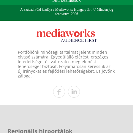
Süti beállítások
A Szabad Föld kiadója a Mediaworks Hungary Zrt. © Minden jog
fenntartva. 2026
Portfóliónk minőségi tartalmat jelent minden
olvasó számára. Egyedülálló elérést, országos
lefedettséget és változatos megjelenési
lehetőséget biztosít. Folyamatosan keressük az
új irányokat és fejlődési lehetőségeket. Ez jövőnk
záloga.
Regionális hírportálok