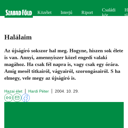
Családi
H
Közélet
Interjú
Riport
kör
tá
Halálaim
Az újságíró sokszor hal meg. Hogyne, hiszen sok élete
is van. Annyi, amennyiszer közel engedi valaki
magához. Ha csak fél napra is, vagy csak egy órára.
Amíg mesél titkairól, vágyairól, szorongásairól. S ha
elmegy, vele megy az újságíró is.
Hazai élet
Hardi Péter
2004. 10. 29.