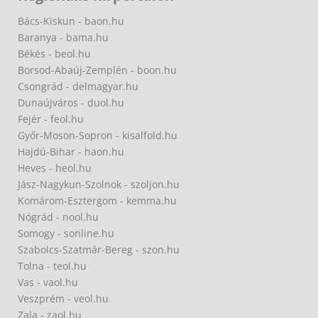
Bács-Kiskun - baon.hu
Baranya - bama.hu
Békés - beol.hu
Borsod-Abaúj-Zemplén - boon.hu
Csongrád - delmagyar.hu
Dunaújváros - duol.hu
Fejér - feol.hu
Győr-Moson-Sopron - kisalfold.hu
Hajdú-Bihar - haon.hu
Heves - heol.hu
Jász-Nagykun-Szolnok - szoljon.hu
Komárom-Esztergom - kemma.hu
Nógrád - nool.hu
Somogy - sonline.hu
Szabolcs-Szatmár-Bereg - szon.hu
Tolna - teol.hu
Vas - vaol.hu
Veszprém - veol.hu
Zala - zaol.hu