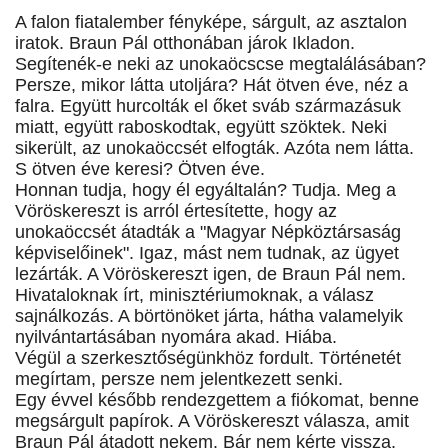
A falon fiatalember fényképe, sárgult, az asztalon
iratok. Braun Pál otthonában járok Ikladon.
Segítenék-e neki az unokaöcscse megtalálásában?
Persze, mikor látta utoljára? Hát ötven éve, néz a
falra. Együtt hurcolták el őket sváb származásuk
miatt, együtt raboskodtak, együtt szöktek. Neki
sikerült, az unokaöccsét elfogták. Azóta nem látta.
S ötven éve keresi? Ötven éve.
Honnan tudja, hogy él egyáltalán? Tudja. Meg a
Vöröskereszt is arról értesítette, hogy az
unokaöccsét átadták a "Magyar Népköztársaság
képviselőinek". Igaz, mást nem tudnak, az ügyet
lezárták. A Vöröskereszt igen, de Braun Pál nem.
Hivataloknak írt, minisztériumoknak, a válasz
sajnálkozás. A börtönöket járta, hátha valamelyik
nyilvántartásában nyomára akad. Hiába.
Végül a szerkesztőségünkhöz fordult. Történetét
megírtam, persze nem jelentkezett senki.
Egy évvel később rendezgettem a fiókomat, benne
megsárgult papírok. A Vöröskereszt válasza, amit
Braun Pál átadott nekem. Bár nem kérte vissza,