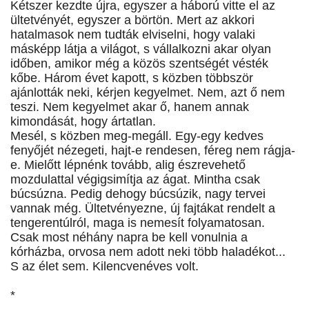
Kétszer kezdte újra, egyszer a háború vitte el az
ültetvényét, egyszer a börtön. Mert az akkori
hatalmasok nem tudták elviselni, hogy valaki
másképp látja a világot, s vállalkozni akar olyan
időben, amikor még a közös szentségét vésték
kőbe. Három évet kapott, s közben többször
ajánlották neki, kérjen kegyelmet. Nem, azt ő nem
teszi. Nem kegyelmet akar ő, hanem annak
kimondását, hogy ártatlan.
Mesél, s közben meg-megáll. Egy-egy kedves
fenyőjét nézegeti, hajt-e rendesen, féreg nem rágja-
e. Mielőtt lépnénk tovább, alig észrevehető
mozdulattal végigsimítja az ágat. Mintha csak
búcsúzna. Pedig dehogy búcsúzik, nagy tervei
vannak még. Ültetvényezne, új fajtákat rendelt a
tengerentúlról, maga is nemesít folyamatosan.
Csak most néhány napra be kell vonulnia a
kórházba, orvosa nem adott neki több haladékot...
S az élet sem. Kilencvenéves volt.
*