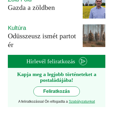
Gazda a zöldben
Kultúra
Odüsszeusz ismét partot
ér
Hírlevél feliratkozás
Kapja meg a legjobb történeteket a
postaládájába!
Feliratkozás
A feliratkozással Ön elfogadta a
Szabályzatunkat