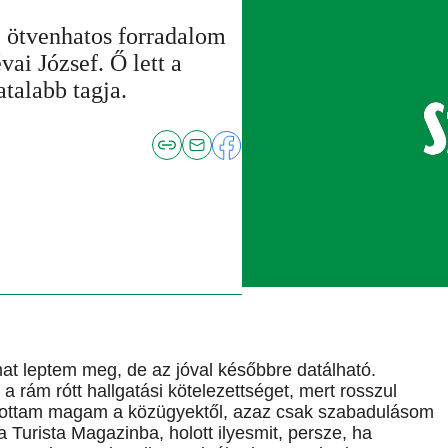
az ötvenhatos forradalom
ai József. Ő lett a
talabb tagja.
at leptem meg, de az jóval későbbre datálható.
 rám rótt hallgatási kötelezettséget, mert rosszul
tartottam magam a közügyektől, azaz csak szabadulásom
 Turista Magazinba, holott ilyesmit, persze, ha