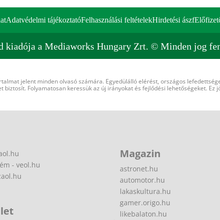
at
Adatvédelmi tájékoztató
Felhasználási feltételek
Hirdetési ászf
Előfizet
d kiadója a Mediaworks Hungary Zrt. © Minden jog fen
rtalmat jelent minden olvasó számára. Egyedülálló elérést, országos lefedettsége
 biztosít. Folyamatosan keressük az új irányokat és fejlődési lehetőségeket. Ez j
Magazin
aol.hu
ém - veol.hu
astronet.hu
zaol.hu
automotor.hu
lakaskultura.hu
gamer.origo.hu
let
likebalaton.hu