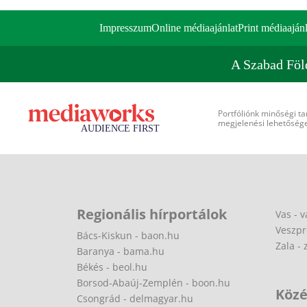
Impresszum
Online médiaajánlat
Print médiaajánl
A Szabad Föl
Portfóliónk minőségi ta
megjelenési lehetőséget
Regionális hírportálok
Vas - v
Veszpr
Bács-Kiskun - baon.hu
Zala - 
Baranya - bama.hu
Békés - beol.hu
Borsod-Abaúj-Zemplén - boon.hu
Közé
Csongrád - delmagyar.hu