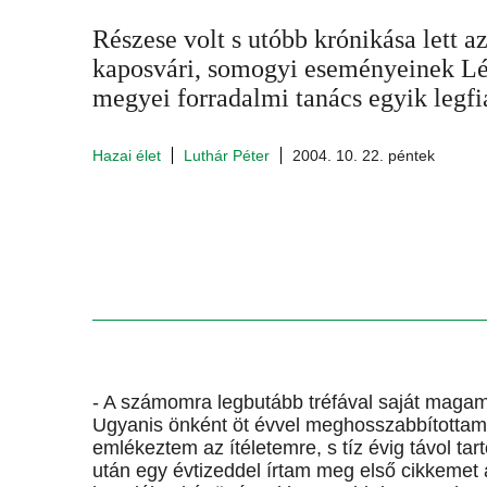
Részese volt s utóbb krónikása lett 
kaposvári, somogyi eseményeinek Lév
megyei forradalmi tanács egyik legfia
Hazai élet
Luthár Péter
2004. 10. 22. péntek
- A számomra legbutább tréfával saját magam
Ugyanis önként öt évvel meghosszabbítottam a
emlékeztem az ítéletemre, s tíz évig távol 
után egy évtizeddel írtam meg első cikkemet a