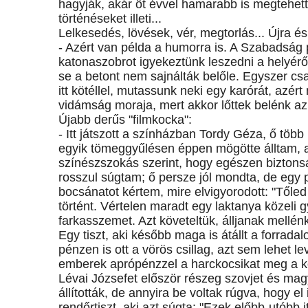
hagyják, akár öt évvel hamarabb is megtehet
történéseket illeti...
Lelkesedés, lövések, vér, megtorlás... Újra é
- Azért van példa a humorra is. A Szabadság 
katonaszobrot igyekeztünk leszedni a helyéről
se a betont nem sajnálták belőle. Egyszer csa
itt kötéllel, mutassunk neki egy karórát, azért
vidámság moraja, mert akkor lőttek belénk az
Újabb derűs "filmkocka":
- Itt játszott a színházban Tordy Géza, ő több
egyik tömeggyűlésen éppen mögötte álltam, ami
színészszokás szerint, hogy egészen biztonsá
rosszul súgtam; ő persze jól mondta, de egy 
bocsánatot kértem, mire elvigyorodott: "Tőle
történt. Vértelen maradt egy laktanya közeli g
farkasszemet. Azt követeltük, álljanak mellénk
Egy tiszt, aki később maga is átállt a forrada
pénzen is ott a vörös csillag, azt sem lehet l
emberek aprópénzzel a harckocsikat meg a k
Lévai Józsefet először részeg szovjet és magy
állították, de annyira be voltak rúgva, hogy el
rendőrtiszt, aki azt súgta: "Ezek előbb-utóbb