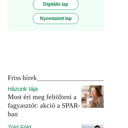
Digitális lap
Nyomtatott lap
Friss hírek
Házunk tája
Most éri meg feltölteni a
fagyasztót: akció a SPAR-
ban
Zöld Föld