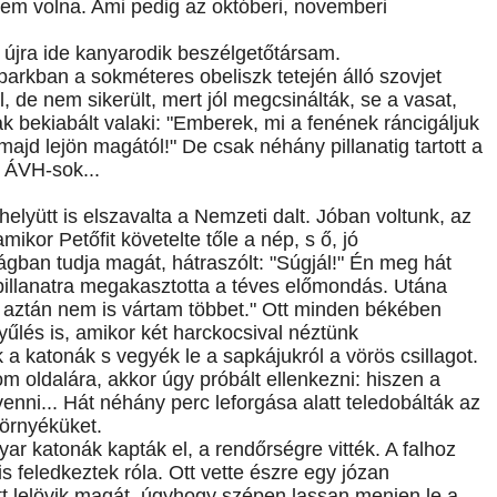
tem volna. Ami pedig az októberi, novemberi
s újra ide kanyarodik beszélgetőtársam.
parkban a sokméteres obeliszk tetején álló szovjet
, de nem sikerült, mert jól megcsinálták, se a vasat,
k bekiabált valaki: "Emberek, mi a fenének ráncigáljuk
 majd lejön magától!" De csak néhány pillanatig tartott a
 ÁVH-sok...
 helyütt is elszavalta a Nemzeti dalt. Jóban voltunk, az
kor Petőfit követelte tőle a nép, s ő, jó
gban tudja magát, hátraszólt: "Súgjál!" Én meg hát
pillanatra megakasztotta a téves előmondás. Utána
d aztán nem is vártam többet." Ott minden békében
yűlés is, amikor két harckocsival néztünk
 a katonák s vegyék le a sapkájukról a vörös csillagot.
lom oldalára, akkor úgy próbált ellenkezni: hiszen a
evenni... Hát néhány perc leforgása alatt teledobálták az
örnyéküket.
ar katonák kapták el, a rendőrségre vitték. A falhoz
 is feledkeztek róla. Ott vette észre egy józan
 itt lelövik magát, úgyhogy szépen lassan menjen le a