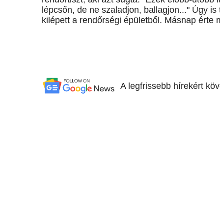
lépcsőn, de ne szaladjon, ballagjon..." Úgy is 
kilépett a rendőrségi épületből. Másnap érte 
A legfrissebb hírekért kö