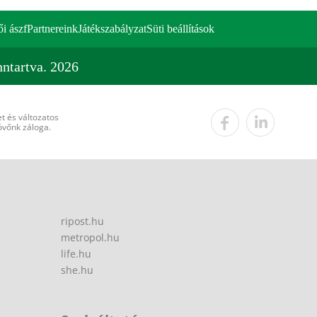
ői ászf
Partnereink
Játékszabályzat
Süti beállítások
ntartva. 2026
t és változatos
övőnk záloga.
ripost.hu
metropol.hu
life.hu
she.hu