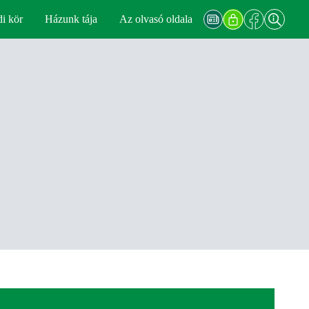
di kör
Házunk tája
Az olvasó oldala